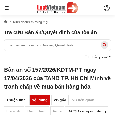
Kinh doanh thương mại
Tra cứu Bản án/Quyết định của tòa án
Tìm nâng cao
Bản án số 157/2026/KDTM-PT ngày
17/04/2026 của TAND TP. Hồ Chí Minh về
tranh chấp về mua bán hàng hóa
Thuộc tính
Nội dung
VB gốc
VB liên quan
Lược đồ
Đính chính
Án lệ
BA/QĐ cùng nội dung