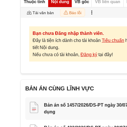
Thuộc tính
Nội dung
VB gốc
VB liên quan
Tải văn bản
Báo lỗi
Bạn chưa Đăng nhập thành viên.
Đây là tiện ích dành cho tài khoản
Tiêu chuẩn
tiết Nội dung.
Nếu chưa có tài khoản,
Đăng ký
tại đây!
BẢN ÁN CÙNG LĨNH VỰC
Bản án số 1457/2026/DS-PT ngày 30/07
dụng