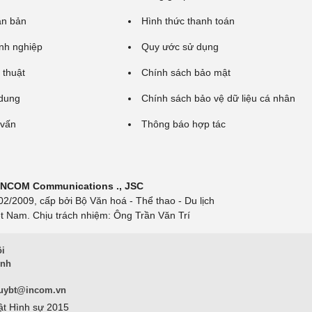
ăn bản
Hình thức thanh toán
nh nghiệp
Quy ước sử dụng
 thuật
Chính sách bảo mật
 dung
Chính sách bảo vệ dữ liệu cá nhân
 vấn
Thông báo hợp tác
 INCOM Communications ., JSC
/2009, cấp bởi Bộ Văn hoá - Thể thao - Du lịch
t Nam. Chịu trách nhiệm: Ông Trần Văn Trí
ội
inh
uybt@incom.vn
ật Hình sự 2015