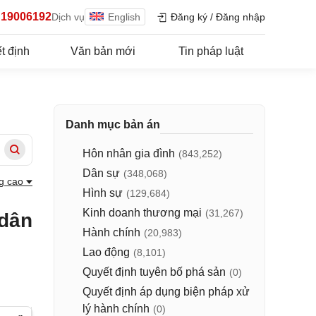
19006192
Dịch vụ
English
Đăng ký
/
Đăng nhập
t định
Văn bản mới
Tin pháp luật
Danh mục bản án
Hôn nhân gia đình
(843,252)
Dân sự
(348,068)
g cao
Hình sự
(129,684)
Kinh doanh thương mại
(31,267)
 dân
Hành chính
(20,983)
Lao động
(8,101)
Quyết định tuyên bố phá sản
(0)
Quyết định áp dụng biện pháp xử
lý hành chính
(0)