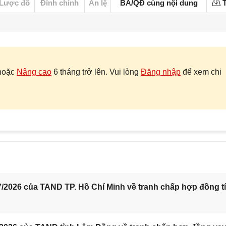
Lược đồ
Đính chính
Án lệ
BA/QĐ cùng nội dung
T
hoặc
Nâng cao
6 tháng trở lên. Vui lòng
Đăng nhập
để xem chi
/2026 của TAND TP. Hồ Chí Minh về tranh chấp hợp đồng t