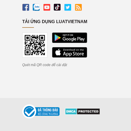
TẢI ỨNG DỤNG LUATVIETNAM
Quét mã QR code để cài đặt