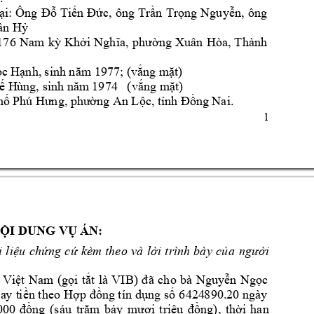
ại: 
Ông 
Đỗ 
Tiến
Đức, 
ông 
Trần 
Trọng 
Nguyễn, 
ông 
ân Hỷ
176 
Nam 
kỳ 
Khởi 
Nghĩa, 
phường 
Xuân 
Hòa, 
Thành 
c Hạnh, 
sinh năm 1977; (vắng
mặt)
ế H
ùng, sinh năm 
1974   (vắng mặt)
phố Ph
ú Hưng, phư
ờng An Lộc, t
ỉnh Đồng Nai.
1 
ỘI DUNG VỤ 
ÁN
: 
i 
liệu 
chứ
ng 
cứ 
kèm 
theo 
và 
lời 
trình 
bày 
của
người 
 
V
iệ
t 
Nam
(gọi 
tắt 
là 
VIB)
đã 
cho 
bà 
Nguyễn 
Ngọc 
v
a
y 
t
iền theo 
Hợp đồng tín dụng
số 
6424
890.20 ngày 
000 
đồng 
(sáu
trăm 
bảy 
mươi 
triệu 
đồng)
, 
thời 
hạn 