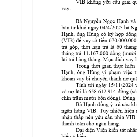
VIB 
không 
y
ê
u 
cầu 
giải 
qu
vay. 
Bà 
Nguyễn 
Ngọc 
Hạnh 
và
bản tự khai ngày 0
4/4/2025 bà N
Hạnh, 
ông 
Hùng 
có 
ký 
hợp 
đồng
(VIB) để 
va
y số 
tiền 670.000.0
00
trả 
góp, 
thời 
hạn 
trả 
là 
60 
thàng
tháng 
trả 
11.167.000 
đồng 
(mười
lãi trả hàng 
tháng. Mục đ
ích vay 
Trong 
thời 
gian 
thực 
hiện 
Hạnh, 
ông 
Hùng
vi 
phạm 
việc 
t
khoản vay bị ch
uyển thành nợ q
u
Tính 
tới 
ng
à
y 
15/11/2024 
và 
nợ lãi 
là 
658.612.
914 
đồng (sá
chín trăm mườ
i bốn đồng). Đún
g
Bà 
H
ạ
nh
đồng 
ý 
trả 
các 
kh
ngân 
hàng 
VIB. 
Tuy 
nhiên 
hiện 
nhập 
thấp 
nên 
yêu 
cầu 
phí
a 
VIB 
thanh toán ch
o ngân hà
ng. 
Đại diện Viện kiển sát nhâ
biểu ý kiế
n: