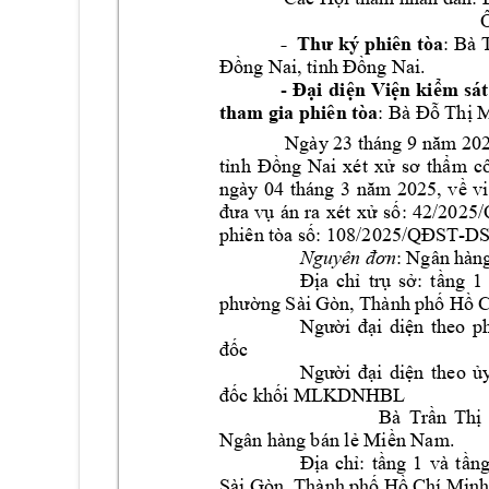
-
Th
ư
 ký 
phi
ên tòa
:
Bà T
Đồng Nai, tỉnh 
Đồng Nai
. 
- 
Đại 
diện 
Viện 
kiểm 
sát
tham gia phiên t
òa
: 
Bà
Đỗ Thị
 
Ngày 
23
 tháng 9 
năm 
20
tỉnh 
Đồng 
Nai 
xé
t 
x
ử
s
ơ
th
ẩ
m 
c
ngày 
04
tháng 
3 
năm 
2025
, 
v
ề 
v
đưa 
vụ 
án 
ra 
xét 
xử 
số
: 
42/2025
phiên tòa số: 
108
/2025/QĐS
T
-DS
Nguyên đơn
: Ngân 
hàn
Địa 
chỉ 
trụ 
sở: 
tần
g 
1 
phường Sài G
òn, Thành 
phố Hồ 
Người 
đại 
diện 
theo 
p
đốc
Người 
đại 
diện 
theo 
ủ
đốc khối MLKD
NHBL 
Bà 
Trần 
Thị 
Ngân hàng 
bán lẻ Miền Nam.
Địa 
chỉ: 
tầng 
1 
và 
t
ầ
ng
Sài Gòn, Thành 
phố Hồ Ch
í Minh