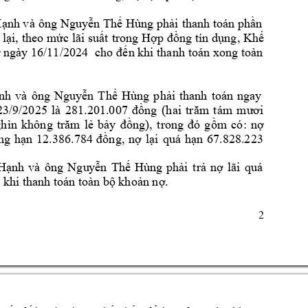
H
ạ
nh và 
ông Nguyễn Thế Hùng
phải 
than
h 
toá
n 
p
hần 
lại, 
theo mức lãi suất 
trong 
Hợp đồng 
tín dụng
, 
Khế 
ừ ngày 16/11/2024 
cho 
đến khi thanh 
toá
n xong 
to
àn 
 
nh 
và 
ông 
Nguyễn 
Thế 
Hùng 
phải 
thanh 
toán 
ngay 
23/9/2025 
là 
281.201.007 
đồng 
(hai 
trăm
tám 
mươi 
hìn 
không 
trăm 
lẻ 
bảy 
đồng), 
t
ro
ng 
đó 
gồm 
có: 
nợ 
ng 
hạn 
12.386.784 
đồng, 
n
ợ 
lại 
quá 
hạn 
67
.828.223 
Hạnh 
và 
ông 
N
gu
yễn 
Thế 
Hùng 
phải 
trả 
nợ 
lãi 
quá 
 k
hi thanh toán t
oàn bộ khoản nợ.
2 