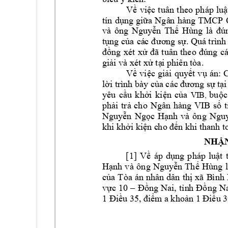
Về 
việc 
tuân 
t
heo 
pháp 
luậ
tín 
dụng 
giữa 
Ngâ
n 
hàng 
TMCP 
và 
ông 
Nguyễn 
Thế 
Hùng
là 
đú
tụng của 
cá
c đ
ươ
ng sự. Quá t
r
ình
đồng 
xét 
xử 
đã 
tuân 
theo 
đúng 
cá
giải và xét xử tạ
i phiên tòa. 
Về 
việc 
giải 
quyết 
vụ 
án: 
lời trình bày c
ủa các đương sự tại
yêu 
cầu 
khởi 
kiện 
của
bu
ộc
VIB, 
phải 
trả 
cho 
Ngân 
hàng 
VIB 
số 
t
Nguyễn 
Ngọc 
Hạnh 
và 
ông 
Nguy
khi khởi kiện c
ho đến khi t
hanh t
NHẬN
[1
]
Về
áp 
dụng 
pháp 
luật
Hạnh 
và 
ông 
Nguyễn 
Thế 
Hùng
của 
Tòa 
án nhân 
dân 
thị 
xã 
B
ình 
vực 
10 
–
Đồng 
Nai, 
tỉn
h 
Đồng 
Na
1 Điều 35, điểm a 
khoản 1 Điều 
3