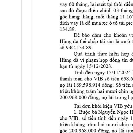
vay 60 
tháng, lãi s
uất
tại thời điể
sau 
đó 
được 
điều 
chỉnh 
0
3 
tháng
g
ốc 
hàng 
tháng, 
mỗi 
tháng 
11.16
đích v
ay là 
để mua 
xe 
ô tô
tải pic
134.89. 
Để 
bảo 
đả
m 
cho 
khoả
n 
v
Hùng 
đã 
thế ch
ấ
p
tài 
sản
là
 xe 
ô 
số 93C
-134.89.
Quá 
trình 
thực 
hiện 
hợp 
Hùng 
đã 
vi 
phạm 
hợp 
đồng 
tín 
d
hạn từ ngày 1
5/12/2023
. 
Tính đến ngày 15/11/2024 
thanh 
to
á
n 
cho 
VIB 
số 
tiền 
658.6
nợ lãi 189.598.914 đồng. Số tiền 
triệu không 
trăm hai 
mươi chín 
n
200.968.000 đ
ồng, nợ lãi trong 
hạ
Tại đơn khởi 
kiện 
VIB 
yêu
1. Buộc 
bà Nguyễn Ngọc 
cho 
V
I
B
, 
số 
tiền 
tính 
đến 
ng
ày 
1
triệu 
không 
trăm 
hai 
mươi 
chín 
n
gốc 
200.968.000 
đồng, 
n
ợ 
lãi 
tro