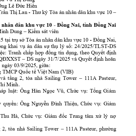
Ông Lê Đức 
Hiền
rần Thị Lan 
- 
Thư
 ký
 Tò
a 
án nhân dân 
khu vực 10
–
 
nhân 
dân 
khu 
vực 
10
- 
Đồng 
Nai
, 
tỉnh 
Đồng 
Nai
Mi
nh Dung 
–
Kiểm sát v
iên
25
t
ạ
i tr
ụ
 s
ở
Tò
a án nhân dân k
hu vực 10
 - 
Đồng Nai
, 
ô
ng
khai 
v
ụ
án
dân 
s
ự
th
ụ
lý
s
ố
: 
24
/20
25/TLST-DS 
iệc
: 
Tranh 
chấp 
hợp 
đồng
tín 
dụng, 
theo 
Quyết 
định 
/QĐX
XST 
–
DS 
ngày 
31
/7
/2025 
và 
Quyết 
đ
ị
nh 
hoãn 
 ngày 
03
/9/2025
, 
gi
ữ
a:  
g TMCP 
Quốc tế Việt Nam (
VIB)
và 
tầng 
2, 
tò
a 
nhà 
Sailing 
To
wer 
–
111A 
Pasteur, 
Chí Mi
nh.
háp 
luật: 
Ông 
Hàn 
Ngọc 
Vũ, 
Ch
ứ
c 
vụ: 
Tổng 
Giám 
y
q
u
yền: 
Ông 
Nguyễn 
Đ
ì
nh 
Thiện, 
Chức 
vụ: 
Giám 
Thu 
Hà, 
Chức 
vụ: 
Giám 
đốc 
T
r
ung 
tâm 
xử 
lý 
nợ 
 
2, 
tòa 
nhà 
Sailing 
Tower 
–
111A 
Pasteur, 
phường 
.