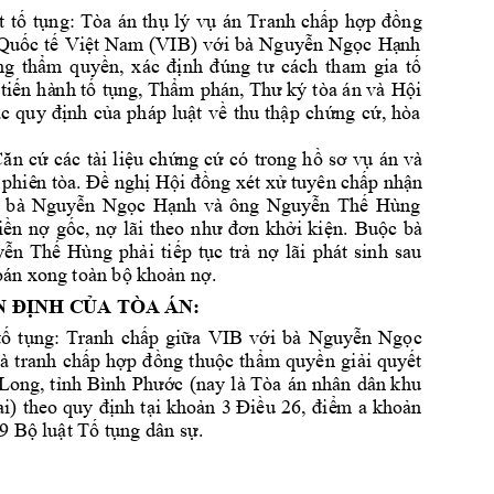
t 
tố 
tụng: 
Tòa 
án 
thụ 
lý 
vụ 
án 
Tranh 
chấp 
hợp 
đồng 
Quốc 
tế 
Việt Nam 
(VIB
) 
với 
bà 
Nguyễn 
Ngọc 
Hạ
nh 
ng 
thẩm 
quyền, 
x
ác 
định 
đúng 
t
ư
cách 
tham 
gia 
tố 
 tiến h
à
nh tố 
tụn
g, Thẩm 
phá
n, Thư ký 
tòa án và 
Hội 
c 
quy 
định 
của 
pháp 
luật 
v
ề 
thu 
thập 
chứng 
cứ, 
hòa 
Căn 
cứ 
các
tài l
iệu 
chứn
g 
cứ 
có 
trong 
hồ 
sơ 
vụ 
án 
và 
 phiê
n tòa.
Đề nghị Hội đồ
ng xét xử tuyên c
hấp nhận 
 
b
à 
Nguyễn 
Ngọc 
Hạnh 
và 
ông 
Nguyễn 
Thế 
Hùng
iền 
nợ 
gốc, 
nợ 
lãi 
theo 
như 
đơn 
khởi 
kiện. 
Buộc 
bà 
ễn 
Thế 
Hùng
phải 
ti
ế
p 
tục 
trả 
nợ 
lãi 
phát 
sinh 
sau 
oán xo
ng toàn bộ kh
oản nợ. 
 ĐỊNH C
ỦA TÒA 
ÁN
: 
tố 
tụng:
Tranh 
ch
ấ
p 
giữa 
VIB 
với 
bà 
Nguyễn 
N
gọc
là 
tranh 
chấ
p 
hợp 
đồng
thuộc 
thẩm 
quyền 
giải 
quyết 
Long, tỉnh 
Bình 
Phước
(
nay 
là Tòa 
án 
nhân 
dân khu 
i) 
theo 
quy 
định 
tại 
khoản 
3 Điều 
26, 
đi
ể
m 
a 
khoản
9 Bộ luật Tố tụng dân sự.