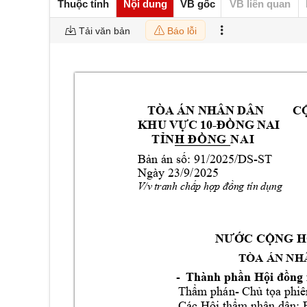
Thuộc tính
Nội dung
VB gốc
VB liên quan
Tải văn bản
Báo lỗi
TÒA ÁN NHÂN 
DÂN 
C
KHU VỰC 1
0
-
ĐỒNG NAI
T
Ỉ
N
H
Đ
Ồ
N
G
N
A
I
Bản án số:
91
/2025
/DS
-
ST
Ngày 23/9/2025
V/
v 
tranh chấp hợp đồng
tín dụng
NƯỚC CỘNG 
H
       T
Ò
A ÁN N
H
-
 Thành 
ph
ầ
n 
H
ộ
i 
đồ
ng 
Th
ẩ
m phán- 
Ch
ủ
 t
ọ
a phiê
Cá
c 
Hội 
th
ẩ
m n
hân dâ
n: 