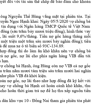
yết 
đối 
với 
tài 
sản
thế 
chấp 
để 
bảo 
đ
ảm 
cho 
khoản 
 
ông 
Nguyễn 
Thế 
Hùng
v
ắ
ng 
mặt 
tại 
phiên 
tòa. 
T
ạ
i 
guyễ
n Ngọc Hạnh khai:
Ngày 05/5/2020 vợ chồn
g 
bà 
 
t
ín 
dụng 
với 
Ngân 
h
àng 
TMCP 
Quốc 
tế 
Việt 
Nam 
 đồng 
(sá
u trăm b
ả
y 
mư
ơi triệu 
đồ
ng), hình thức 
va
y 
, 
lãi 
suất 
9,6%/tháng. 
T
iền 
nợ 
gốc 
hàng 
tháng 
mỗi 
 
mộ
t 
triệu 
một 
trăm 
sáu 
mươ
i 
bảy 
nghìn 
đồng); 
tiền 
là để mua
 xe ô tô biển 
số 93C
-134.89.
hợp 
đồng 
thì 
do 
làm 
ăn 
khó 
khăn 
nên 
vợ 
chồng 
bà 
rả 
nợ 
gốc, 
nợ 
lãi 
cho 
phía 
ngân 
hàng 
VIB 
dẫn 
tới 
á hạn.
vợ 
chồng 
bà 
Hạnh, 
ông 
Hùng
còn 
nợ 
VIB 
cả 
nợ 
gốc 
u 
trăm năm 
mươi 
tám triệu 
sáu trăm 
mười hai 
nghìn 
 như phía VIB 
đã khởi kiện.
oản 
n
ợ 
gốc, 
nợ 
lãi 
theo 
như 
hợp 
đồng 
đã 
ký 
kết 
với 
nay 
vợ 
chồng 
bà 
Hạnh
có 
hoàn 
cảnh 
khó 
khăn
, 
thu 
cho 
hoãn 
thời 
gian 
trả 
nợ 
đ
ể 
họ 
thu 
xếp 
nguồn 
tiền 
n dâ
n 
khu vực 10 
- 
Đồng Nai 
tham gia phiên
 tòa phát 