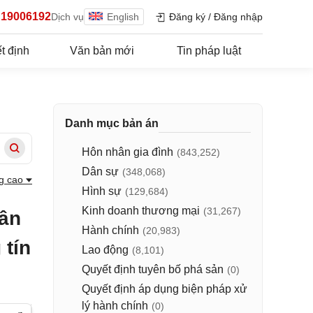
19006192
Dịch vụ
English
Đăng ký
/
Đăng nhập
t định
Văn bản mới
Tin pháp luật
Danh mục bản án
Hôn nhân gia đình
(843,252)
Dân sự
(348,068)
g cao
Hình sự
(129,684)
Kinh doanh thương mại
(31,267)
dân
Hành chính
(20,983)
 tín
Lao động
(8,101)
Quyết định tuyên bố phá sản
(0)
Quyết định áp dụng biện pháp xử
lý hành chính
(0)