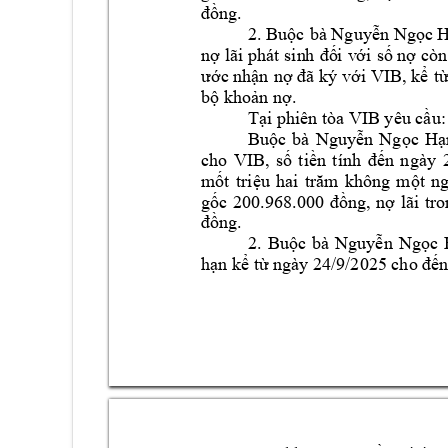
đồng.
2. Buộc 
bà Nguyễn Ngọc 
nợ 
l
ãi phát 
sin
h 
đố
i 
v
ới 
số nợ còn 
ước nhận 
nợ đã ký 
với VIB, kể 
t
bộ 
khoả
n nợ.
Tại phiên 
tòa VIB yêu cầu
:
Buộc 
bà 
Nguyễn 
Ngọc 
Hạ
cho 
VIB, 
số 
tiền 
tính 
đến 
ngày 
mốt 
triệu 
hai 
trăm 
không 
một 
ng
gốc 
200.968.000 
đồng, 
n
ợ 
lãi 
tro
đồng.
2. 
Buộc 
bà 
Nguyễn 
Ngọc 
hạn kể từ ngày 
24/9/2025
cho đến