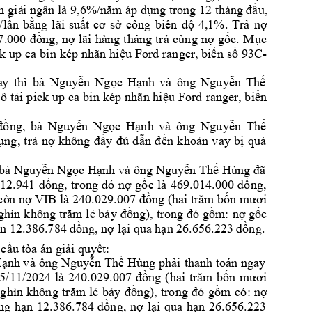
m giả
i ngân là 9,6%/năm áp dụng 
trong 12 tháng 
đầu, 
/lần 
b
ằ
ng 
l
ãi 
suất 
cơ 
sở 
công
biên 
độ 
4,1%. 
Trả 
nợ 
7
.
000 
đồng, 
nợ 
lãi 
hàng 
tháng 
trả 
cùng 
nợ 
gốc.
Mục 
k 
up ca 
bin 
kép nhãn 
hiệu 
F
ord 
ranger, biển 
số 93C
-
a
y 
thì 
bà 
Nguyễn 
Ngọc 
Hạnh 
và 
ông
Nguyễn 
Thế 
tô 
tải 
pick u
p ca 
bin 
kép 
nhãn hiệu 
Ford 
ranger, biển 
đồng, 
bà 
Nguyễn 
Ngọc 
Hạnh 
và 
ông 
Nguyễn 
Thế
ụng
, 
trả 
nợ 
không 
đầy 
đủ 
dẫn 
đến
khoản 
v
a
y 
bị 
quá 
bà Nguyễn Ngọc Hạnh và ô
n
g Nguyễn Thế H
ùn
g
đ
ã 
12.941 
đồng, 
trong 
đó 
nợ 
gốc 
là 
469.014.00
0 
đồng, 
cò
n nợ VIB là 240.029.
007
đồng
(hai trăm bốn mươi 
ghì
n 
không trăm 
lẻ bảy 
đồng),
trong đó 
gồm
: 
nợ gốc 
n 12.386.784 
đồng, nợ lại qu
a hạn 26.656.223 
đồng
. 
 cầu t
òa án giải quyế
t:
H
ạ
nh và 
ông Nguyễn Thế Hùng
phải 
than
h 
toá
n 
n
gay 
5/11/2024 
là
240.029.007 
đồng 
(
hai 
trăm 
bốn 
mươi 
ghìn 
không 
trăm 
lẻ 
bảy 
đồng), 
tro
ng 
đó 
gồm
có
: 
nợ 
ng 
hạn 
12.386.784 
đồng, 
n
ợ 
lại 
qua 
hạn 
26.656.223