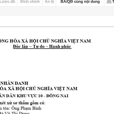
Lược đồ
Đính chính
Án lệ
BA/QĐ cùng nội dung
T
ỘNG HÒA XÃ HỘI CH
Ủ NGHĨA V
IỆT NAM
Độc lập –
Tự do –
Hạnh phúc
NHÂN DANH
Ò
A 
XÃ HỘI 
CHỦ NGHĨA 
VIỆT NAM
ÂN DÂN 
KHU VỰC 10
 - 
ĐỒNG NAI
xét x
ử
s
ơ
th
ẩ
m g
ồ
m có
:
n tòa
:
Ông 
Phạm Bình
B
à Vũ Thị Du
ng