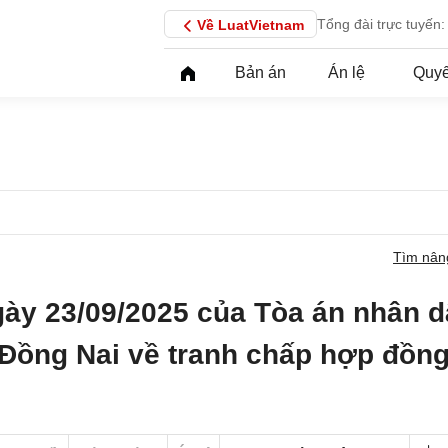
Tổng đài trực tuyến:
Về LuatVietnam
Bản án
Án lệ
Quyế
Tìm nân
gày 23/09/2025 của Tòa án nhân 
 Đồng Nai về tranh chấp hợp đồng