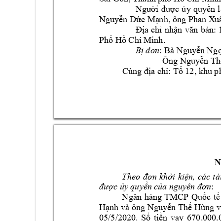
Người 
được 
ủy 
quyền 
l
Nguyễn Đức Mạ
nh, ông Phan X
u
Địa 
chỉ 
nhận 
văn 
bản: 
Phố Hồ Chí M
inh.
Bị đơn
: Bà Ngu
yễn Ngọ
Ông
Nguyễn Th
Cùng địa ch
ỉ: Tổ 12, khu 
N
Th
e
o 
đơn 
khởi 
kiện, 
các 
tà
được ủy quyền c
ủa
nguyên đơn
: 
N
gân
hàng 
TMCP 
Quốc 
tế
Hạnh và ô
n
g Nguyễn Thế 
Hùng
05/5/2020. 
Số 
tiền 
vay 
6
70.0
00.