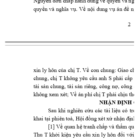
 quy
Nguyên đơn c
hấp hành đúng về
ền và nghĩ
quy
. 
V
n
i 
dung 
v
ng
ền 
và 
nghĩa 
vụ
ề
ộ
ụ
án 
đề
2 
xin 
ly 
hôn 
c
a 
ch
T. 
V
con 
chung: 
Giao cho
ủ
ị
ề
chung, 
ch
T 
không 
yêu 
c
u 
anh 
S 
ph
i 
c
ị
ầ
ả
ấp 
d
tài 
s
n 
chung, 
tài 
s
n 
riêng, 
công 
n
, 
công 
s
ả
ả
ợ
không xem
 xét; V
 án phí ch
 T 
ph
i ch
ề
ị
ả
ịu 
theo
NHẬN Đ
ỊNH C
Sau 
khi 
nghiên 
c
u 
các 
tài 
l
i
u 
có 
tron
ứ
ệ
khai t
i phiên t
oà, H
ng xét x
nh
nh:
ạ
ội đồ
ử
ận đị
[1] V
quan h
 tranh ch
p và 
th
m quy
ề
ệ
ấ
ẩ
Thu 
T 
kh
i 
ki
n 
yêu 
c
i 
v
i 
a
ở
ệ
ầu 
xin 
ly 
hôn 
đố
ớ