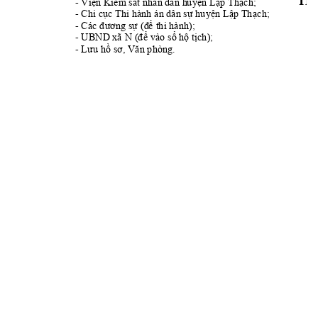
TH
- 
Vi
n K
i
m sát nhân dân h
uy
n L
p 
Th
ch; 
ệ
ể
ệ
ậ
ạ
- Chi c
c Thi hành án d
ân s
 huy
n L
p 
Th
ch;            
ụ
ự
ệ
ậ
ạ
- 
 thi hành); 
Các đương sự
(đ
ể
- 
 vào s
 h
 t
ch);
UBND
 xã N (để
ổ
ộ
ị
- 
Lưu hồ
sơ, Văn phò
ng.