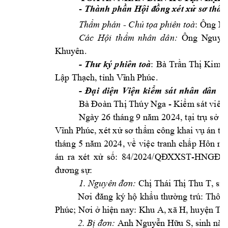
- 
Thành ph
n 
H
ng xét x
m
ầ
ội đ
ồ
ử
sơ 
thẩ
: Ôn
g N
Th
m phán - 
Ch
 t
a phiên toà
ẩ
ủ
ọ
Ông 
N
guy
Các 
H
i 
th
m 
n
hân 
dân:
ộ
ẩ
ễ
Khuyên. 
- 
: 
Bà 
Tr
n 
Th
Kim 
D
Thư 
ký 
phiên 
toà
ầ
ị
L
p Th
ch, t
ậ
ạ
ỉnh Vĩ
nh Phúc.
- 
i 
di
n 
Vi
n 
ki
m 
sát 
nhân 
d
ân 
h
Đạ
ệ
ệ
ể
 Thúy
 Nga - 
Ki
m sát viên.
Bà Đoàn Thị
ể
i 
tr
 s
 T
Ngày 26 
tháng 9 
năm 2024
, t
ạ
ụ
ở
m công khai v
 án th
Vĩnh Phúc, xét xử
sơ thẩ
ụ
vi
c 
tranh 
ch
tháng 
5 
năm 
2024, 
về
ệ
ấp 
Hôn 
nh
án 
ra 
xét 
x
s
-
ử
ố: 
84/2024/QĐ
XXST
HNG
Đ 
: 
đương sự
Ch
 Thái T
h
 Thu T
1. Nguyên đơ
n:
ị
ị
, si
kh
ng 
trú: 
Thôn 
Nơi 
đăng 
ký 
hộ
ẩu 
thườ
Phúc
hi
n nay: Khu A, 
xã H, huy
n
 Th
; Nơi ở
ệ
ệ
 Anh Nguy
n H
u S
2. B
ị
đơn:
ễ
ữ
, 
sinh nă