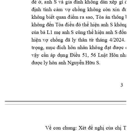
, 
an
h 
S 
đẻ
ở
và 
gia 
đình 
không 
dàn 
xếp 
gì 
để
nh 
tình 
c
m 
v
ch
ng 
không 
c
òn 
xin
đị
ả
ợ
ồ
đư
ợ
không 
bi
m 
ra 
sao, 
Tòa 
án 
thông 
bá
ết 
quan 
đi
ể
hi
n anh 
S không 
không đến 
Tòa đi
ều đó thể
ệ
c
a bà 
L1
 m
 anh S 
g th
hi
n anh S 
ng 
ủ
ẹ
cũn
ể
ệ
đố
hi
n 
v
ch
ệ
ợ
ồ
ng 
đ
ã 
l
y 
thân 
từ
t
háng 
4/2024. 
N
tr
ng, 
m
ọ
ục 
đích 
hôn 
n
hân 
không 
đ
ạt 
được 
do
v
y 
c
n 
áp 
d
u 
51, 
56 
L
u
ậ
ầ
ụng 
Điề
ật 
Hôn 
nhân
c ly hôn a
nh 
Nguy
n H
u S
. 
đư
ợ
ễ
ữ
3 
V
con 
chung: 
Xét 
ngh
c
a 
ch
T 
v
ề
đề
ị
ủ
ị