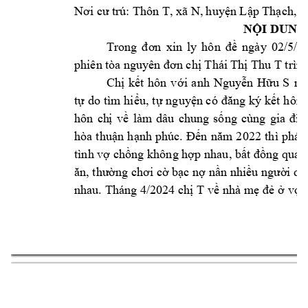
Thôn T
, xã N, 
huy
n L
p Th
ch, t
Nơi cư trú: 
ệ
ậ
ạ
N
I DUNG
Ộ
ngày 
02
/5/2
Trong 
đơn 
xin 
ly 
hôn 
đề
 Thái T
h
 Thu T trình
phiên tòa ng
uyên đơn chị
ị
Ch
k
t 
hôn 
v
i 
anh 
Nguy
n 
H
u 
S
ng
ị
ế
ớ
ễ
ữ
t
do t
ìm
hi
u, 
t
nguy
t h
ôn 
ự
ể
ự
ện có 
đăng k
ý k
ế
hôn 
ch
v
làm 
dâu 
chung 
s
ị
ề
ống 
cùng 
gia 
đìn
hòa 
t
hu
n 
h
ậ
ạnh 
phúc. 
Đ
ến 
n
ăm
2
022 
thì 
phát
tình v
ch
ng k
hông h
p 
nhau, b
ợ
ồ
ợ
ất đồng 
quan
 b
c n
 n
n nhi
i d
ăn, thường chơi cờ
ạ
ợ
ầ
ều ngườ
ẫ
nhau. Tháng 4/2024 ch
 T 
v
 nhà m
v
ị
ề
ẹ
đẻ
ở
ợ