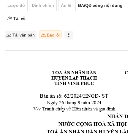
Lược đồ
Đính chính
Án lệ
BA/QĐ cùng nội dung
Tải về
Tải văn bản
Báo lỗi
TÒA ÁN NHÂN DÂN 
C
Ộ
HUY
N L
P TH
CH
Ệ
Ậ
Ạ
T
ỈNH VĨNH PHÚC
B
n án s
- 
ST
ả
ố: 62/20
24/HNG
Đ
Ngày 26 tháng 9 năm 2
024
V/v Tranh ch
p v
ấ
ề
Hô
n nhân và gia đình
NHÂN D
A
C C
NG HOÀ X
Ã H
I 
NƯ
Ớ
Ộ
Ộ
TOÀ ÁN N
HÂN DÂN HUY
N
 L
P
Ệ
Ậ