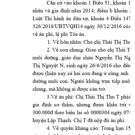
vào 
kho
u 
51, 
kho
Căn 
cứ
ản 1
Điề
ản 
1 
Đ
m
b 
k
ho
nhân 
và 
g
ia 
đình 
năm 
2014; 
điể
ản 
2 
Lu
t 
Thi 
hành 
án 
d
ân 
s
, 
kho
u 
147 
ậ
ự
ản 
4 
Điề
326/2016/UBTV
QH14 
ngày 
30/12/2016 
c
a 
ủ
v
 án phí, l
 ph
í Tòa án. 
ề
ệ
1. V
 hôn nhân: C
ho ch
 Thái Th
 Th
u 
ề
ị
ị
2. V
con chung: Giao 
cho ch
Thái Th
ề
ị
ị
ng, 
giáo 
d
c 
cháu 
Ng
uy
n 
Th
Ng
nuôi 
dưỡ
ụ
ễ
ị
ọ
Th
Nguy
t 
N
ị
ệ
, 
sinh 
ngày 
26/6/2016 
cho 
đ
ến 
k
c 
(hi
n 
nay 
c
cùng 
anh 
S)
đư
ợ
ệ
ả
hai 
con 
đang 
ở
i
không 
tr
c 
ti
p 
nuôi 
dư
ỡng 
nuôi 
con. 
Ngườ
ự
ế
c c
n tr
.
chung, m
à không ai đượ
ả
ở
3.V
án 
phí: 
Ch
Thái 
Th
Thu 
T 
ph
i 
c
ề
ị
ị
ả
c 
kh
u 
tr
và
gia 
đình 
sơ 
thẩm, 
nhưng 
đượ
ấ
ừ
0000304 
ngày 
07/5
300.000đ 
theo 
biên 
lai 
s
ố
huy
n L
p Th
ch. Ch
 T
 án p
hí. 
ệ
ậ
ạ
ị
đã nộp đủ
4. 
V
quy
n 
kháng 
cáo: 
Trong 
h
n 
15 
ề
ề
ạ