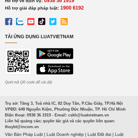
0938 36 1919
Hỗ trợ về dịch vụ:
1900 6192
Hỗ trợ giải đáp pháp luật:
TẢI ỨNG DỤNG LUATVIETNAM
Quét mã QR code để cài đặt
Trụ sở: Tầng 3, Toà nhà IC, 82 Duy Tân, P.Cầu Giấy, TP.Hà Nội
VPĐD: 648 Nguyễn Kiệm, Phường Đức Nhuận, TP. Hồ Chí Minh
Điện thoại: 0938 36 1919 - Email:
cskh@luatvietnam.vn
Liên hệ quảng cáo; quyền tác giả và các quyền liên quan:
thuybt@incom.vn
Văn Bản Pháp Luật
|
Luật Doanh nghiệp
|
Luật Đất đai
|
Luật