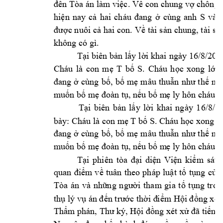
n Tòa 
án làm vi
c. V
con chung v
ch
đế
ệ
ề
ợ
ồng 
hi
n 
nay
c
cùng 
anh 
S 
ệ
ả
hai 
cháu 
đang 
ở
và 
c nuôi 
c
hai con. 
V
tài 
s
n 
chung, tài 
s
đư
ợ
ả
ề
ả
ả
không có gì.  
T
i biên 
b
n l
y 
l
i khai 
ngày 16/8/202
ạ
ả
ấ
ờ
Cháu 
là 
con 
m
T 
b
S. 
Cháu 
h
c 
xong 
l
p 
ẹ
ố
ọ
ớ
cùng 
b
, 
b
m
mâu 
thu
nà
đang 
ở
ố
ố
ẹ
ẫn 
như 
thế
mu
n b
 m
, n
u b
 m
 ly h
ố
ố
ẹ
đoàn tụ
ế
ố
ẹ
ôn cháu x
T
i 
biên 
b
n 
l
y 
l
i 
khai 
ngày 
1
6/8/2
ạ
ả
ấ
ờ
bày: Cháu là con m
 T b
 S. Cháu h
c xon
g l
ẹ
ố
ọ
cùng 
b
, 
b
m
mâu 
thu
nà
đang 
ở
ố
ố
ẹ
ẫn 
như 
thế
mu
n b
 m
, n
u b
 m
ố
ố
ẹ
đoàn tụ
ế
ố
ẹ
ly hôn cháu x
T
i 
di
n 
Vi
n 
k
i
m 
sát 
ại 
phiên 
t
òa 
đạ
ệ
ệ
ể
m 
v
tuân 
theo 
pháp 
lu
t
t
t
ng 
c
a 
quan 
điể
ề
ậ
ố
ụ
ủ
Tòa 
án 
và 
nh
i 
th
am
gia 
t
t
ng 
tron
ững 
n
gườ
ố
ụ
th
 lý v
c th
m H
ng xét
ụ
ụ
án đến trướ
ời đ
iể
ội đồ
Th
ng 
xét x
ẩm phán, Thư ký, Hội đồ
ử
đã tiến 