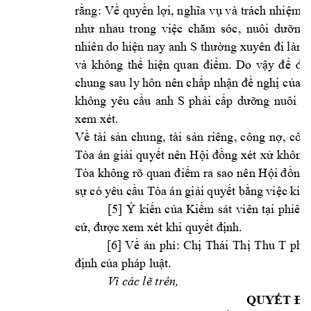
r
ng: 
V
quy
n l
 v
à 
trách nhi
m
n
ằ
ề
ề
ợi, nghĩa 
v
ụ
ệ
ng,
như 
nhau 
trong 
vi
ệc 
chăm 
sóc, 
nuôi 
dưỡ
nhiên do hi
n nay anh
 S 
ệ
thư
ờng xuyên đi làm ă
và 
k
hông 
th
hi
n 
qu
m
. 
Do 
v
ể
ệ
an 
điể
ậy 
để
đả
chung sau l
y hôn 
nên ch
p nh
 ngh
c
a 
c
ấ
ận 
đề
ị
ủ
không 
yêu 
c
u 
an
h 
S 
ph
i 
c
ng 
nuôi 
c
ầ
ả
ấp 
dưỡ
xem xét. 
V
tài 
s
n 
chung, 
tài 
s
n 
riêng, 
công 
n
, 
côn
ề
ả
ả
ợ
Tòa 
án 
g
i
i 
quy
t 
nên 
H
ng 
xét 
x
không
ả
ế
ội 
đồ
ử
m ra 
sao 
nên H
ng 
Tòa không 
rõ quan 
điể
ội đồ
s
 có yêu c
u T
òa án gi
i quy
t b
n
g vi
c ki
ự
ầ
ả
ế
ằ
ệ
ệ
[5] 
Ý 
kiến 
của 
Kiểm 
sát 
viên 
tại 
phiên 
cứ, được xem
 xét khi quyết đị
nh.
[6] 
V
án 
p
hí: 
Ch
Thái 
Th
Thu 
T 
ph
ề
ị
ị
ả
nh c
a pháp l
u
t.
đị
ủ
ậ
Vì các l
 trên,
ẽ
QUY
ẾT ĐỊ