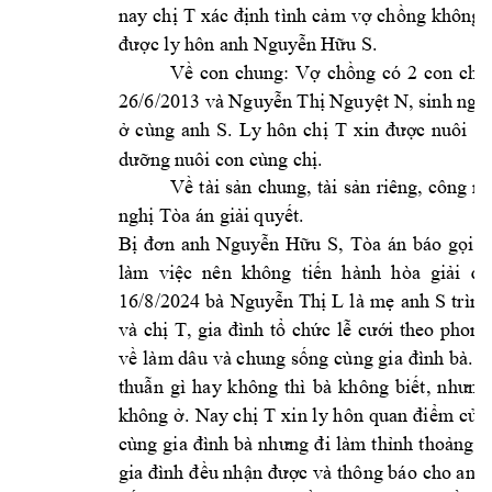
nay ch
T 
nh 
tình 
c
m
v
ch
ị
xác 
đị
ả
ợ
ồng 
không 
c ly hôn a
nh 
Nguy
n H
u S.
đư
ợ
ễ
ữ
V
con 
chung: 
V
ch
ng 
có 
2 
con 
chu
ề
ợ
ồ
26/6/2013 và Nguy
n Th
 Nguy
t N, si
nh ngà
ễ
ị
ệ
cùng 
anh 
S. 
Ly
hôn 
ch
T 
c 
nuôi 
c
ở
ị
xin 
đượ
ng 
nuôi con cùng 
ch
.
dư
ỡ
ị
V
t
ài 
s
n
chung, 
tài 
s
n 
riêng, 
công 
n
ề
ả
ả
ngh
 Tòa án gi
i q
uy
t.
ị
ả
ế
B
Nguy
n 
H
u 
S, 
Tòa 
án 
báo
g
i 
n
ị
đơn 
anh 
ễ
ữ
ọ
làm  vi
c  nên  không 
ti
n  h
ành  hòa  gi
ệ
ế
ải  đ
16/8/2024 
bà 
Nguy
n 
Th
L 
là 
m
anh 
S 
ễ
ị
ẹ
trình
và 
ch
T
ch
c 
l
i 
theo 
phong
ị
, 
gia 
đình 
tổ
ứ
ễ
cư
ớ
v
làm dâu 
và chung 
s
ề
ống 
cùng gia 
đình 
bà. 
Q
thu
n 
gì 
hay 
không 
thì 
bà 
không 
bi
ẫ
ết, 
nhưng
không 
. 
Nay ch
T 
m c
ở
ị
xin l
y hôn 
quan 
đi
ể
ủ
a
nh 
tho
ng 
v
cùng 
gia 
đình 
bà 
nhưng 
đi 
làm 
th
ỉ
ả
u nh
c 
và thông bá
o cho anh 
gia đình 
đề
ận 
đượ