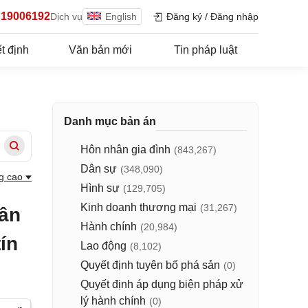
19006192
Dịch vụ
English
Đăng ký
/
Đăng nhập
t định
Văn bản mới
Tin pháp luật
Danh mục bản án
Hôn nhân gia đình
(843,267)
Dân sự
(348,090)
g cao
Hình sự
(129,705)
Kinh doanh thương mại
(31,267)
dân
Hành chính
(20,984)
ín
Lao động
(8,102)
Quyết định tuyên bố phá sản
(0)
Quyết định áp dụng biện pháp xử
lý hành chính
(0)