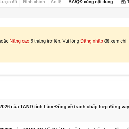
Lược đồ
Đính chính
Án lệ
BA/QĐ cùng nội dung
T
hoặc
Nâng cao
6 tháng trở lên. Vui lòng
Đăng nhập
để xem chi
/2026 của TAND tỉnh Lâm Đồng về tranh chấp hợp đồng va