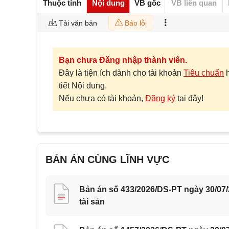
Thuộc tính
Nội dung
VB gốc
VB liên quan
Tải văn bản
Báo lỗi
Bạn chưa Đăng nhập thành viên.
Đây là tiện ích dành cho tài khoản
Tiêu chuẩn
tiết Nội dung.
Nếu chưa có tài khoản,
Đăng ký
tại đây!
BẢN ÁN CÙNG LĨNH VỰC
Bản án số 433/2026/DS-PT ngày 30/07
tài sản