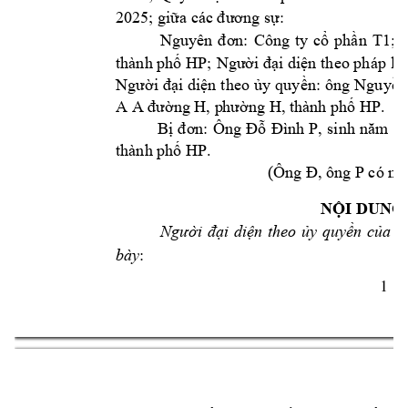
2025; giữa c
ác đương sự:
Nguyên 
đ
ơn: 
Công 
ty
cổ 
phần 
T1;
Đ
thành phố 
HP; 
Người đại diện 
theo pháp 
lu
Người 
đại 
diện 
theo 
ủ
y 
quyền: 
ông 
Nguyễn
.
A A đường H, p
hường H, thành phố HP
Bị 
đơn: 
Ông 
Đỗ 
Đình 
P, 
s
inh 
n
ăm 
19
. 
thành phố HP
(Ông 
, ông P 
Đ
có m
ặ
NỘI DUNG
Người 
đại 
diện 
theo 
ủy 
quyền 
của 
n
:
bày
1 