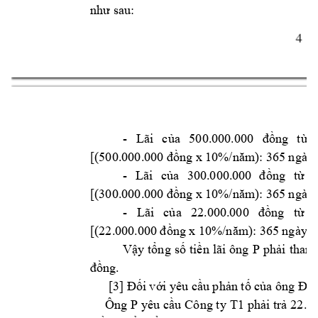
như sau: 
4 
- 
Lãi 
của 
500.000.000 
đ
ồng 
từ 
[(500.000.
000 đồng x 10%
/năm): 3
65 ngày]
- 
Lãi 
của 
300.000.
000 
đồng 
từ 
[(300.000.
000 đồng x 10%
/năm): 3
65 ngày]
- 
Lãi 
của 
22.000.
000 
đồng 
từ 
[(22.000.000 
đồng x 10%
/năm
): 365 ngày] 
P 
Vậy 
tổng 
số 
tiền 
lãi 
ông 
phải 
thanh
đồng.
[3] Đối với y
êu cầu phản tố c
ủa ông Đỗ
Ông 
P 
Công t
y T1 
yêu 
cầu 
phải trả 
22.0