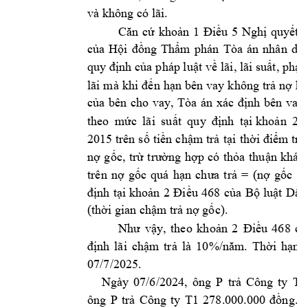
và không có lã
i. 
Căn 
cứ 
khoản 
1 
Điề
u 
5 
Nghị 
quyết 
của 
Hội 
đồng 
Thẩm 
phán 
Tòa 
án 
nhân 
d
ân
quy định 
của
pháp luật 
về l
ãi, lãi 
suất, phạt 
lãi 
mà 
khi 
đến 
hạn 
bên 
vay 
k
hông 
trả 
nợ 
ho
của 
bên 
cho 
vay, 
Tòa 
án 
xác 
định 
bên 
vay 
i 
theo 
m
ức 
lãi 
suất 
quy 
định 
tạ
khoản 
2 
2015 
trên 
số 
tiền 
chậm 
trả 
tại 
thời 
điểm 
trả 
nợ 
gốc, 
trừ 
trường 
hợp 
có 
thỏa 
thuận 
khác 
trên 
nợ 
gốc 
quá 
hạn 
chưa 
t
rả 
= 
(nợ 
gốc 
qu
định 
tại
khoản 
2
Điều 
468 
của 
Bộ 
luật 
Dân
(thời gian chậm
 trả nợ gốc).
Như 
vậy, 
t
heo 
k
hoản 
2 
Điều 
468 
củ
định 
lãi 
chậm 
trả 
là 
10%/năm
. 
Thời 
hạn 
07/7/2025. 
Ngày 
07/6/2024, 
ông 
P 
Công 
ty 
T1
trả 
ông 
P 
Công 
ty 
T1 
trả 
278.000.000 
đồng. 
N