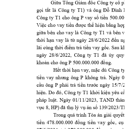
Giữa 
Tổng Giám 
đốc 
Công 
ty 
cổ 
phầ
Cô
ng 
ty 
T1) 
và 
ông 
gọi 
tắt
là 
Đỗ 
Đì
nh 
P
Công 
t
y 
T1 
cho 
ông 
P 
vay 
số 
tiền 
500.000.
Việc 
cho 
vay 
tiền 
được 
th
ể 
hiện 
bằng 
hợp 
Công 
ty 
T1 
và 
bên 
vay
giữa 
bên
cho 
vay 
l
à 
thời 
hạn 
vay 
là 
từ 
ngày
28/6/2022 
đ
ến 
ngà
lãi cùng thời điểm
 trả tiền vay
 gốc. Sau khi
ngày 
28/6/2022, 
C
ông 
ty 
T1 
đã 
ủy 
quyền
P 
khoản cho 
ông 
500.000.000 đ
ồng.
Công 
ty 
T
Hết 
thời 
hạn v
ay, mặc 
dù
P 
tiền 
vay 
nhưng 
ông 
không 
trả. 
Ngày 
04/
P 
cầu 
ông 
phải 
trả 
tiền 
trước 
ngày 
15/7/20
Công 
ty 
T1
hiện. 
Do 
đó, 
khởi 
k
iện 
yêu 
cầu
pháp 
luật. 
Ngày 
01/11/2023, 
TAND 
thành 
HP
vực 8, 
) đã thụ lý 
vụ án số 13
9/2023/TL
Trong quá 
trình 
Tòa án 
giải quyết v
tiền 
478.000.00
0 
đồng 
tiền 
vay 
gốc, 
cụ 
t