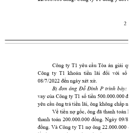
2 
Cô
ng 
ty 
T1
yêu 
cầu 
Tòa 
án 
giải 
quy
Công  ty  T1  
khoản  tiền  lãi  đối  với  số  
08/7/2022 đến 
ngày xét xử.
trình 
bày: 
Bị 
đơn 
ông 
Đỗ 
Đình 
P
N
Công ty T
1 
vay của 
số tiền 500.000.000 đồn
yêu cầu ông 
trả tiền lãi, ông 
không chấp 
nhậ
Về 
tiền 
nợ 
gốc, ông 
đã 
thanh 
toán 
hế
thanh 
toán 
200.000.000 
đồng. 
Ngày 
09/8/2
Công 
ty 
T1 
đồng. 
Và 
nợ 
ông 
22.000.000 đồ