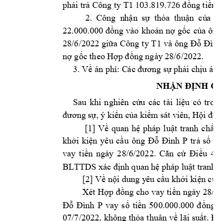
Công ty
 T1 
phải trả 
đồng tiền l
103.819.
726 
2. 
Công  n
hận 
sự  th
ỏa 
thuận  củ
a 
đ
22.000.000 
đồng 
vào 
khoản 
nợ 
gốc 
của 
ông
a 
Công t
y 
T1 
và 
ông 
28/6/2022 giữ
Đỗ 
Đình
nợ gốc theo Hợ
p đồng ngày
 28/6/2022.
3. Về án phí: C
ác đương sự phả
i chịu án
NHẬN Đ
ỊNH C
Sau 
khi 
nghiên 
cứu 
các 
tài 
liệu 
có 
t
ron
đương sự, ý k
iến của kiểm
 sát viên, Hộ
i đồn
[1] 
Về 
quan 
h
ệ 
pháp 
luật 
tranh 
chấp,
khởi 
kiện 
yêu 
cầu 
ông 
Đỗ 
Đình 
P
t
rả 
số 
ti
vay 
t
iền 
ngày 
2
8/6/2022. 
Căn 
cứ 
Đi
ều 
46
BLTTDS xác địn
h quan hệ phá
p luật tran
h 
[2] Về nội dung y
êu cầu khởi k
iện của
Xét 
Hợp 
đồng 
cho vay 
tiền 
ngày 
28/6
Đỗ 
Đình 
P
vay 
số 
tiền 
500.000.000 
đồng, 
07/7/2022, 
không 
thỏa 
thuận 
về 
lãi 
suất. 
Đâ