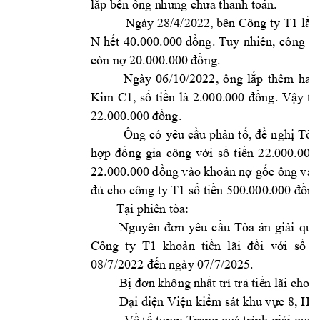
lắp bên ông n
hưng chư
a thanh toán.
Ngày 28/4/2022, bê
n 
Công ty T1 
lắp
N 
hết 
40.000.00
0 
đồng. 
Tuy 
nhiên, 
công 
ty
còn nợ 20.0
00.000 đồng.
Ngày 
06/10/2022, 
ông 
l
ắp 
thêm 
hai 
Kim 
C1
, 
số 
tiền 
là 
2.000.000 
đồng. 
Vậy 
tổ
22.000.000 đ
ồng. 
Ông 
có 
yêu 
cầu 
phản 
tố
, 
đề 
nghị 
Tòa
hợp 
đ
ồng 
gi
a 
công 
với 
số 
tiền 
22.000.000 
22.000.000 
đồng vào khoản nợ gốc ông vay
công ty
 T1 
đủ cho 
số tiền 50
0.000.000 đ
ồng
Tại phiên tòa
: 
Nguyên 
đơn 
yêu 
cầu 
Tòa 
án 
giải 
quy
Công  ty  T1  
khoản  tiền  lãi  đối  với  số  
08/7/2022 đến 
ngày 07/7/2
025.
c
Bị đơn không 
nhất trí trả tiề
n lãi cho 
HP
Đại diện Việ
n kiểm
 sát khu vực 8, 
- 