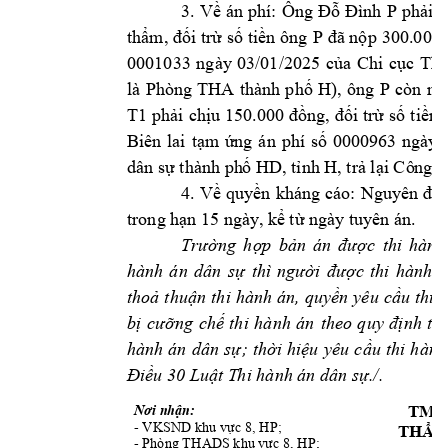
3. 
Về 
án 
phí: 
Ông 
Đỗ 
Đình 
P
phải 
c
P 
thẩm, đối t
rừ số 
tiền ông 
đã nộp
 300.000 
0001033 
ngày 
03/01/2025 
của 
Chi 
cục 
Thi
là 
), 
ông 
P 
Phòng 
THA 
thành 
p
hố 
H
còn 
nộ
T1
phải 
chịu 150
.000 đồng, 
đối 
trừ 
số 
tiền 
Biên 
lai 
tạm
ứng
án 
phí 
số 
00009
63 
ngày 
Cô
ng t
dân sự thành ph
ố HD, tỉnh H, trả lại 
4. 
Về 
quyền 
kháng 
cáo: 
Nguyên 
đơn
trong hạn 15 
ngày, 
kể từ ngày tuy
ên án. 
Trường 
hợp 
bản 
án 
được 
thi 
hành
hành 
á
n 
dân 
sự 
thì 
người 
được 
thi 
hành 
á
thoả 
thuận 
thi 
hành 
án, 
quyền 
yêu 
cầu 
thi 
bị 
cưỡng 
chế 
thi 
hành 
án 
theo 
quy 
định 
tại
hành 
án 
dân 
sự; 
t
hời 
hiệu 
yêu 
cầu 
thi 
hành
Điều 30 Luật T
hi hành án dâ
n sự./.
Nơi nhận:
TM. 
- 
; 
VKSND k
hu vực 8, HP
THẨM
- 
; 
Phòng THA
DS khu v
ực 8, HP