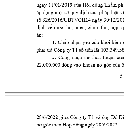
ngày 
11/01/2019 
của 
Hội 
đồng 
Thẩm
phán
áp 
dụng 
một số 
quy 
định 
của 
pháp luật 
về 
l
số 326/2016/UBTVQH14 ngày 30/12/2016 
định 
về 
mứ
c 
thu, 
miễn, 
giảm, 
th
u, 
n
ộp, 
quả
án: 
1. 
Chấp 
nhận
yêu 
cầu 
khởi 
kiện 
củ
Công ty
 T1 
phải trả 
số tiền lã
i 
103.349.589
2. 
Công 
nhậ
n 
sự 
thỏa 
thuận 
của 
22.000.000 
đồng 
vào 
khoản 
nợ 
gốc 
của 
ông
5 
Công t
y 
T1 
và 
ông 
28/6/2022 giữa 
Đỗ 
Đình
nợ gốc theo Hợ
p đồng ngày
 28/6/2022.