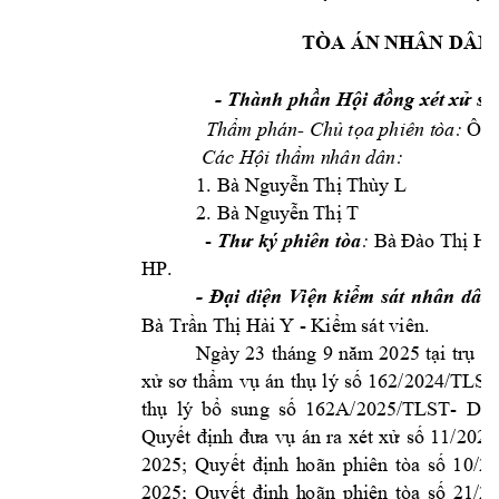
TÒA ÁN N
HÂN DÂN
- 
Thành phần Hội đồng xé
t xử sơ
- 
Thẩm phán
Chủ 
tọa phiên t
òa:
Ông
Các Hội thẩm n
hân dân:
1.
Bà Nguy
ễn Thị Th
ùy L
2.
T 
Bà Nguy
ễn Thị 
- 
 
:
Thư 
ký p
hiên tòa
Bà Đào Thị 
H
HP
. 
- 
Đại 
diện 
V
iện 
kiểm 
sát 
nhân 
dân 
- 
Bà Trần Thị Hải Y
Kiểm
 sát viên.
Ngày 
23 
tháng 
9 
năm 
2025 
tại 
trụ 
sở
xử 
sơ 
thẩm 
vụ 
án 
thụ 
lý 
số 
162/2024/TLST
- 
thụ 
lý 
bổ 
sung 
số 
162A/2025/TLST
DS 
Quyết 
định 
đưa 
vụ 
án 
ra 
xét 
xử 
số 
11/202
2025; 
Quyết 
định 
h
oãn 
phiên 
tòa 
số 
1
0/2
2025; 
Quyết 
định 
h
oãn 
phiên 
tòa 
số 
21/2