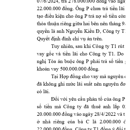
07/6/2024, 
trả 
2
78.000.000 
đồng 
vào 
ngày 
P 
22.000.000 
đồng. 
Ông 
chưa 
trả 
tiền 
lãi 
c
P 
tạo 
điều 
kiện 
cho 
ông 
trả 
nợ 
số 
tiền 
còn lạ
thỏa thuận riêng giữa
 hai bên nên thá
ng 9/2
, 
Công 
t
y 
T1 
quyền 
là 
anh 
Nguy
ễn 
Kiều 
Đ
Quyết định đì
nh chỉ vụ án trê
n.
Tuy n
hiên, 
sau 
k
hi 
Công 
ty 
T1 
rút 
đ
Công 
t
y 
T1
vay 
gốc 
và 
tiền 
lãi 
cho 
. 
Do 
đó
P 
nghị 
Tòa 
án 
buộc 
ông 
phải 
trả 
số 
tiền 
gố
khoản vay
 500.000.000 đồn
g.
Tại Hợp đồng cho vay mà nguyên đơ
đã 
không 
ghi 
mức 
lãi 
suất 
nên 
nguyên 
đ
ơn 
có lãi. 
P 
Đối 
với 
yêu 
cầu 
phản 
tố 
của ông 
y
số 
tiền 
mà 
Cô
ng 
ty 
đã 
t
huê 
anh 
lắp 
02 
20.000.000 đồng vào ngày
 28/4/2022 và tiề
C 
ở 
nhà 
riêng 
của 
bà 
là 
2.000.000 
đồ
Công ty
 T1 
22.000.000 đ
ồng. 
đồng ý đối t
rừ