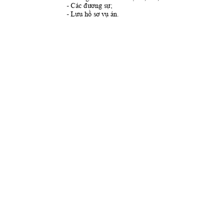
- 
Các đương sự
;
- 
Lưu hồ sơ v
ụ án.