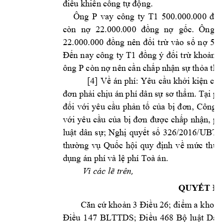
điều khiển cổ
ng tự động. 
Ông 
P 
vay 
công 
ty 
T1 
500.000.000 
đồn
còn 
nợ 
22.000.000 
đồng 
nợ 
gốc. 
Ông 
22.000.000 
đồng 
nên 
đối 
trừ 
vào 
số 
n
ợ 
500
cô
ng 
ty 
T1
Đến 
nay 
đồng 
ý 
đối 
trừ 
khoản 
2
ông P 
còn nợ 
nên cần chấp n
hận sự thỏa th
u
[4]
Về 
án 
phí: 
Yêu 
cầu khởi 
kiện 
của
đơn phải chịu án phí dân sự sơ thẩm
. Tại p
Công 
t
đối 
với 
yêu 
cầu 
phản 
tố 
của 
bị 
đ
ơn, 
với 
yêu 
cầu 
của 
bị 
đơn 
được 
chấp 
nhận, 
ph
luật 
dân 
s
ự; 
Nghị 
quy
ết 
số 
326/2016/UBT
thường 
vụ 
Quốc 
hội 
qu
y 
định 
v
ề 
mức 
th
u, 
dụng án phí 
và lệ phí T
oà án. 
Vì các lẽ trê
n,
QUYẾT Đ
Căn cứ khoản 3 
Điều 26; điểm a 
khoản
Điều 
147 
BLTTDS; 
Điều 
468 
Bộ 
luật 
Dân