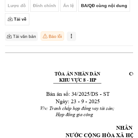
Lược đồ
Đính chính
Án lệ
BA/QĐ cùng nội dung
Tải về
Tải văn bản
Báo lỗi
TÒA ÁN NHÂN DÂN 
CỘN
- 
HP
KHU VỰC 8 
- 
ST
Bản án số: 3
4/2025/DS 
Ngày: 23 - 
9 
- 
2025 
V/v: Tranh chấp hợp đồng vay tài sản; 
Hợp đồng gia công
NHÂN D
NƯỚC CỘN
G HÒA XÃ HỘI