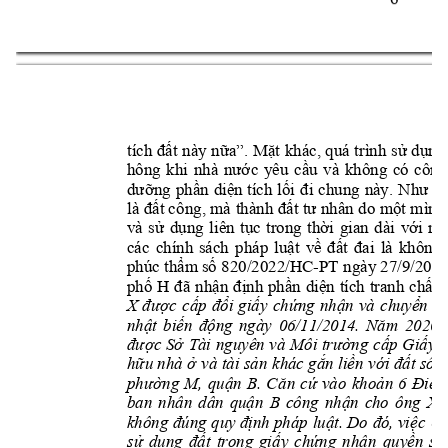
tích 
đất 
này 
nữa”. 
M
ặ
t 
kh
á
c, 
qu
á 
tr
ì
nh 
s
ử 
dụ
ng
hông 
khi 
nhà 
nước 
yêu 
cầu 
v
à 
không 
c
ó 
công
dưỡng 
ph
ầ
n 
di
ệ
n 
t
í
ch 
l
ố
i 
đi 
chung 
n
ày
. 
Như 
vậ
là 
đất c
ông, 
mà 
thành 
đất 
tư n
hân 
do m
ột m
ình
và 
sử 
dụng 
liên 
tục 
trong 
thời 
gian 
dài 
với 
mụ
các 
chính 
sách 
pháp 
luật 
về 
đất 
đai 
l
à 
không 
ph
ú
c th
ẩ
m s
ố 
820/2022/HC
-
PT ng
à
y 27/9/2022
phố 
H 
đã 
nh
ậ
n 
đ
ị
nh 
ph
ầ
n 
di
ệ
n 
t
í
ch 
tranh 
ch
ấ
p 
X 
được 
cấp 
đổi 
giấy 
chứng 
nhận 
và 
chuyển 
n
nhật 
biến 
động 
ngày 
06/11/2014. 
Năm 
2020, 
được 
Sở 
Tài 
nguyên 
và 
Môi 
trường 
cấp 
Giấy 
hữu nhà 
ở 
và 
tài 
sản 
khác gắn 
liền 
với 
đất
số 
C
p
hường 
M
, 
q
uận 
B
. 
C
ăn 
cứ 
vào
khoản 
6
Điều
ban 
nhân 
dân 
q
uận 
B
công 
nhận 
cho 
ông 
X 
không đúng 
quy định pháp 
luật. Do 
đó, việc 
Ủy
sử 
dụng 
đất 
trong 
giấy 
chứng 
nhận 
quyền 
sử