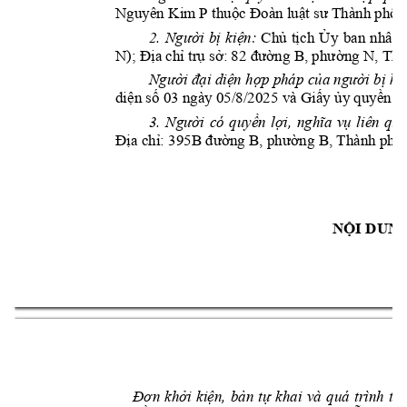
Nguyên Kim P
thuộc Đoàn luật sư Thành phố 
2. 
Người 
bị 
kiện:
Ch
ủ 
tịch 
Ủy 
ban 
nhân 
N
);
Địa ch
ỉ trụ sở: 82 
đường B, phường N
, Th
Người đại diện hợp pháp của
 người bị kiệ
diện số 03 ngày 05/8/2025 và Giấy ủy quyền 
3. 
Người 
có 
quyền 
lợi, 
nghĩa 
vụ 
liên 
qua
Địa chỉ: 395B đư
ờng B, phường B
, Thành phố 
NỘI DUN
Đơn 
khởi 
kiện
, 
bản 
tự 
khai 
và 
quá 
trình 
tố 