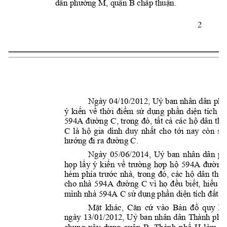
dân 
p
hường M
, q
uận B
chấp thuận. 
2 
Ngày 04/10/2012, Uỷ
ban nhân 
dân 
p
h
ý 
kiến 
về 
thời 
điểm 
sử 
dụng 
phần 
diện 
tích 
lố
594A 
đường 
C
, 
trong 
đó, 
tất 
cả 
các 
hộ 
dân 
tha
C 
là 
hộ 
gia 
dình 
duy 
n
hất 
cho 
tới 
nay 
c
òn 
sử
hướng đi ra đường 
C. 
Ngày 
05/06/2014, 
Uỷ
ban 
nhân 
dân 
p
h
họp 
lấy 
ý 
kiến 
về 
trường 
hợp 
hộ 
594A 
đường
hẻm 
phía 
trước 
nhà, 
trong 
đó, 
các 
hộ 
dân 
tha
cho 
nhà 
594A 
đường 
C
vì 
họ 
đều 
biết, 
hiểu 
rõ
mình nhà 594A 
C 
sử dụng phần diện tích đất n
Mặt 
khác, 
Că
n 
cứ 
vào 
Bản 
đồ 
quy 
ho
ngày 
13/01/2012, 
Uỷ
ban 
nhân 
dân 
Thành 
phố