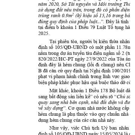
năm 2020, 
Sở 
Tài nguyên 
và 
Môi 
trường Thàn
sử 
dụng 
đất 
nêu 
trên, 
trong 
đó 
có 
phần 
diện 
tí
trùng 
ranh 
0.9m
(ký 
h
iệu 
số 
15
,16 
trong 
bản 
2
đúng quy 
định 
của pháp 
luật...
”. 
Đây 
là 
tình ti
tại 
điểm 
b 
khoản 
1 
Điều 
79 
Luật 
T
ố 
tụng 
hành
2025
.  
Tạ
i 
phiên 
t
ò
a, 
ngư
ờ
i 
b
ị 
ki
ệ
n 
th
ừ
a 
nh
ậ
n 
t
định 
số 
105/QĐ
-
UBND 
có 
mộ
t 
ph
ầ
n 
11.78m
2 
nằ
m trong d
ự 
á
n tuyến 
tàu điện 
ngầm số
2 (tuy
820/2022/HC
-
PT ng
à
y 27/9/2022 c
ủ
a Tòa án n
đị
nh 
đây 
l
à 
hẻ
m 
chung 
(l
ố
i 
đi 
chung) 
nên 
Chủ
B 
đã 
căn 
c
ứ 
quy đ
ị
nh 
t
ạ
i 
Ngh
ị 
đị
nh 
100/2019/
phạt 
vi 
phạm 
hành 
chính 
trong 
lĩnh 
vực 
giao 
t
biện pháp khắc phục hậu quả bu
ộ
c tháo dỡ
công
Mặ
t 
kh
á
c, 
kho
ả
n 1 
Điều 
178 
Bộ 
luật dân 
sang 
bất 
động 
sản 
liền 
kề” 
c
ó 
nêu 
r
õ 
“
Chủ 
sở 
quay 
sang 
nhà 
bên 
cạnh, 
nhà 
đối 
diện 
và 
đườn
về 
xây 
dựng
”
. 
Cơ 
quan 
nh
à 
nư
ớ
c 
không 
c
ấ
p 
p
hẻ
m 
chung 
l
à 
ph
ụ 
thu
ộ
c 
v
à
o 
quy 
chu
ẩ
n 
nh
à 
ở
,
dụ
ng h
ẻ
m chung c
ủ
a c
á
c căn nh
à nà
y. 
Như 
vậy, 
việc
Chủ 
tịch 
Uỷ 
ban 
nhân 
d
định số
105/QĐ
-
UBND
ngày 15/05/2024 
là có