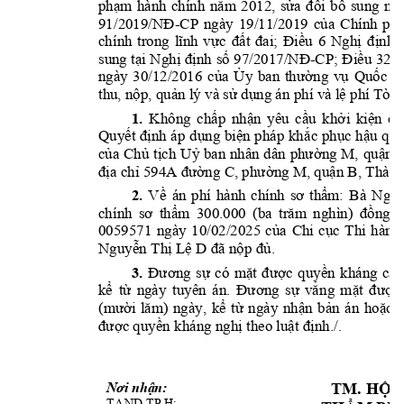
phạm 
hành 
chính 
năm 
2012, 
sửa 
đổi 
bổ 
sung 
nă
91/2019/NĐ
-
CP 
ngày 
19/11/2019 
của 
Chính 
phủ
chính 
trong 
lĩnh 
vự
c 
đất 
đai; 
Điều
6 
Nghị 
định 
sung tại 
Nghị 
định 
số 
97/2017/NĐ
-
CP; Điều 
32 
N
ngày 
30/12/2016 
của 
Ủy 
ban 
thường 
vụ 
Quốc 
h
thu, nộp, quản lý và sử dụng án
 phí và lệ phí Tòa 
1.
Không
chấp 
nhận 
yêu 
cầu
khởi 
kiện 
củ
Quyết định 
áp 
dụng 
biện 
pháp 
khắc 
phục 
hậu quả
của 
Chủ 
tịch 
Uỷ 
ban 
nhân 
dân 
p
hường 
M
, 
q
uận 
địa chỉ 594A 
đ
ường C
, 
p
hường M
, 
q
uận B
, 
Th
à
nh
2.
Về 
án 
phí 
h
à
nh 
ch
í
nh 
sơ 
thẩm: 
B
à 
Nguy
chính 
sơ 
thẩm 
300.000
(ba 
trăm 
nghìn) 
đồng
n
0059571 
ngày 
10/02/2025 
của 
Chi 
cục 
Thi 
hành
Nguyễn Thị Lệ 
D 
đã nộp đủ
. 
3.
Đ
ương 
sự 
có 
mặt 
được 
quyền 
kháng 
cáo
kể 
từ 
ngày 
tuyên 
án
. 
Đương 
sự 
vắn
g 
m
ặt 
đư
ợc 
(m
ười 
lăm) 
ngày, 
kể 
từ 
ngày 
nhận 
bản 
án 
hoặc 
được quyền kháng nghị theo luật định./.
TM. HỘI
Nơi nhận: 
- 
TAND TP.
H; 