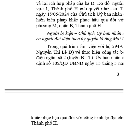
và 
lợi 
ích 
hợp 
pháp 
của 
bà 
D
. 
Do 
đó, 
người
k
vực 
1, 
Thành 
phố 
H
giải 
quyết 
như 
sau: 
Tuy
ngày 
15/05/2024 
của 
Chủ 
tịch 
Uỷ 
ban 
nhân 
dâ
hiện 
biện 
pháp 
khắc 
phục 
hậu 
quả 
đối 
với 
p
hường M
, 
q
uận B
, T
hành
phố 
H. 
Người bị 
kiện 
– 
Chủ tịch 
Ủy 
ban nhân 
dâ
có người đại diện t
heo ủy quyền là ông Mai Ng
Trong 
quá 
trình 
làm 
việc
với 
hộ 
594
A 
đ
Nguyễn 
Thị 
Lệ 
D
) 
v
ề 
thực 
hiện 
cô
ng 
tác 
bồi 
điện 
ngầm 
số
2 
(tuyến B 
- 
T
). Ủy 
b
an 
nhân 
dân
định 
số 
105/QĐ
-
UBND 
ngày 
15 
tháng 
5 
năm 
3 
khắc phục hậu 
quả đối với 
công trình tại 
địa
chỉ s
Thành phố 
H. 