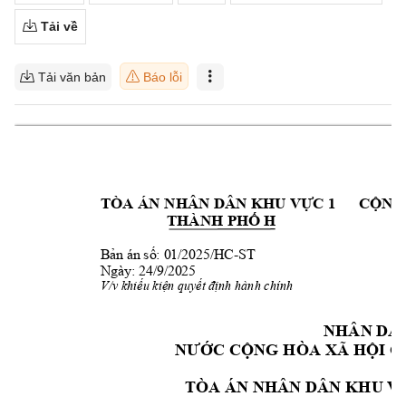
Tải về
Tải văn bản
Báo lỗi
TÒA ÁN NHÂN DÂN
KHU V
Ự
C 1
CỘNG 
THÀNH PHỐ 
H
Bản án số: 01/2025
/HC
-
ST
Ngày: 24/9/2025 
V/v 
khiếu kiện quyết định
hành chính 
NHÂN DA
NƯỚC CỘNG HÒA XÃ HỘI C
TÒA ÁN NHÂN DÂN K
HU
V