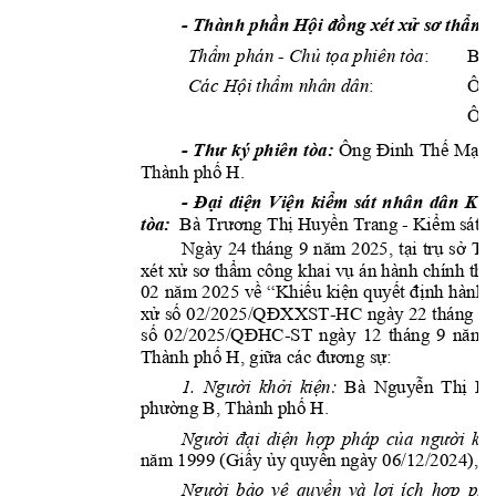
- 
Thành phần Hội đồng xét xử sơ thẩm 
Thẩm phán 
- 
Chủ tọa phiên tòa
: 
Bà 
Các Hội thẩm nhân dân
:
Ông
Ông
- 
Thư 
ký 
phiên 
tòa:
Ông 
Đinh 
Th
ế 
Mạ
n
Thành phố 
H. 
- 
Đại 
diện 
Viện 
kiểm 
sát 
nhân 
dân 
Khu
tòa: 
Bà Trương Thị Huyền Trang 
- 
Kiểm 
sát v
N
gày
24 
tháng
9 
năm 
2025
, 
tại 
trụ 
sở 
Tò
xét xử sơ 
thẩm công 
khai vụ 
án hành chính 
thụ
02 
năm 
2025
về 
“
Kh
i
ếu 
kiện 
quyết 
định 
hành 
xử số 
02
/
2025
/QĐXXST
-
HC 
ngày 22
tháng 
8
số 
02
/
2025
/
QĐHC
-
ST 
ngày 
12
tháng 
9 
năm 
Thành phố 
H
, giữa các đương sự:
1.
Người 
khởi 
kiện:
Bà 
Nguyễ
n 
Thị 
Lệ
phường B
, Thành phố 
H. 
Người 
đại 
diện 
hợp 
pháp 
của 
người 
khở
năm 1999 (Giấy ủy quyền ngày 06/12/2024), c
Người 
bảo 
vệ 
quyền 
và 
lợi 
ích 
hợp 
phá