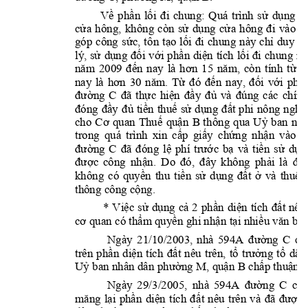
Về 
phần 
lối 
đi 
chung: 
Quá 
trình 
sử 
dụng 
đấ
cửa 
hông,
không 
còn 
sử 
dụng 
cửa 
hông 
đi 
vào 
p
góp 
công 
sức
, 
tôn 
tạo 
lối 
đi 
chung 
này
c
hỉ 
duy 
nh
lý, 
sử 
dụng 
đối 
v
ới
phần 
diện 
tích 
lối 
đi 
chung
mộ
năm 
2009 
đến 
nay 
là 
hơn 
15 
năm, 
còn 
tính 
từ 
l
nay 
là 
hơn 
30 
năm.
Từ 
đó 
đến 
nay, 
đối 
với 
phần
đường 
C
đã 
thực 
hiện 
đầy 
đủ 
và 
đúng 
các 
chính
đóng 
đầy 
đủ 
tiền 
thuế 
sử 
dụng 
đất 
phi 
nông 
nghiệ
cho 
Cơ 
quan
Thuế 
quận
B 
th
ông 
qua 
Uỷ
ban 
nhâ
trong 
quá 
trình 
xin 
c
ấp 
giấy 
chứng 
nhận 
vào 
c
đư
ờng 
C
đã 
đóng 
lệ 
phí 
trước 
bạ 
và 
tiền 
sử 
dụn
được 
công 
nhận. 
Do 
đó, 
đây 
không 
phải 
là 
đất
không 
có 
quyền 
thu 
tiền 
sử 
dụng 
đất 
ở 
và 
thuế 
thông công cộn
g.
* 
Việc 
sử 
dụng 
cả 
2 
phần 
diện 
tích 
đất 
nêu
cơ quan có thẩm
quyền ghi nhận tại nhiều văn bản
Ngày 
21/10/2003, 
nhà 
594A 
đường 
C
có
trên 
phần 
diện 
tích 
đất 
nêu
trên, 
tổ 
trưở
ng 
tổ 
dân
Uỷ
ban nhân dân 
p
hường M
, 
q
uận B
chấp thuận.
Ngày 
29/3/2005, 
nhà 
594A 
đường 
C
có 
măng
lại 
phần 
diện 
tích 
đấ
t 
nêu 
trên 
và 
đã 
đượ
c 