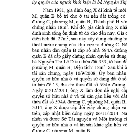
ủy quyền của người khởi kiện
là 
b
à Nguyễn Thị T
Năm 
1981, gia 
đình 
ông 
X
đi 
kinh 
tế 
mới 
về
M
, 
q
uận 
B
bố 
trí 
cho 
ở 
tại 
nền 
đất 
trống 
có 
đị
đường C
, 
p
hường 
M
, 
q
uận 
B
, T
hành
phố 
H 
với d
chứng 
nhận 
18
m
. 
Khi 
đó, 
gia 
đ
ình 
ông 
X
nhận 
2
đình sinh sống ổn định 
từ đó cho đến nay. 
Gia đì
diện tích đất 27m
, sau này 
xây dựng chu
ồng heo.
2
thoát 
nước 
chung
c
ủa 
khu 
vực 
ra 
đường 
C
. 
Năm
ban 
nhân 
dân 
quận 
B
cấp
số 
nhà 
594A 
đường 
quận 
B
đã 
cấp 
giấy 
chứng 
nhận 
quyền 
sử 
dụng 
đấ
bà Nguyễn 
Thị 
Lệ 
D 
tại 
thửa 
đất 
333, 
tờ 
bản đồ 
1
phường 
M
, 
quận 
B
; 
D
iện 
tíc
h: 
18
m
. 
Sau
khi 
ông
2
tài 
sản 
chung
, 
ngày 
1
0/9/2008, 
Ủy 
ban 
nhân 
d
quyền 
sở 
hữu 
nhà 
ở 
và 
quyền 
sử 
dụng 
đất 
ở 
số 
3
tờ 
bản 
đồ 
13; 
địa 
ch
ỉ 
thửa 
đấ
t 
số
594A 
đường 
C
,
Ngày 
02/12/2011, 
ông 
X
làm 
đơn 
đề 
nghị 
cấp 
quyền 
sở 
hữu 
nhà 
ở 
và 
tài 
sản 
gắn 
liền 
với 
đất 
tạ
thửa
đất số 594A đường C
, 
p
hường M
, 
q
uận B
, d
2014
, 
ông 
X
được 
cấp 
đổi 
giấy 
chứng
nhận 
và 
c
trên, 
cập 
nhật 
biến 
động 
ng
ày 
06/11/2014. 
Năm
nhận 
và 
được 
Sở 
Tài 
nguyên 
và 
Môi 
trường 
cấp 
quyền 
sở 
hữu 
nhà 
ở 
và 
tài 
sản 
khác 
gắn 
liền 
với 
đường C
, 
p
hường M
, 
q
uận B
. 