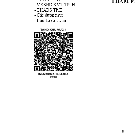
THẨM PH
- 
VKSND KV1, TP. H
; 
- 
THADS TP.H
; 
- 
Các đương sự;
- 
Lưu hồ sơ vụ án.
8 