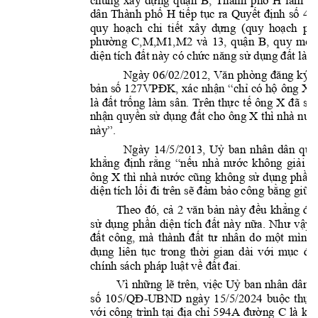
chung 
xây 
dựng 
q
uận 
B
, 
Thành
phố 
H 
làm
ti
dân 
Thành 
phố 
H 
tiếp 
tục 
ra 
Quyết 
định 
số 
49
quy 
hoạch 
chi 
tiết 
xây 
dựng 
(quy 
hoạch 
ph
phường 
C,M
,
M1
,
M2
và 
13, 
q
uận 
B
, 
qu
y 
mô 
diện tích đất này có chức năng sử dụng đất là đ
Ngày 06/02/2012, 
Văn phòng 
đăng 
ký 
bản số 
127VPĐK, xác 
nhận “
chỉ 
có hộ 
ông X
là 
đất 
trốn
g 
làm 
sân. 
Trên 
thực 
tế 
ông 
X 
đã 
sử 
nhận quyền sử dụng 
đất cho ông X
thì nhà 
nướ
này”
. 
Ngày 
14/5/2013, 
Uỷ
ban 
nhân 
dân 
q
uậ
khẳng 
định 
rằng 
“
nếu 
nhà 
nước 
không 
giải 
q
ông 
X
thì 
nhà 
nước 
cũng 
không 
sử 
dụng 
phần 
diện tích lối đi trên sẽ đảm bảo công bằng giữa
Theo 
đó, 
cả 
2 
văn 
bản 
này 
đều 
khẳng 
địn
sử 
dụng 
phần 
diện 
tích 
đ
ất 
này 
nữa. 
Như 
vậy, 
đất 
công, 
mà 
thành 
đất 
tư 
nhân 
do 
một 
mình 
dụng 
liên 
tục 
trong 
thời 
gian 
dài 
với 
mục 
đí
chính sách pháp luật về đất đai.
V
ì 
những 
lẽ 
trên, 
việc
Uỷ 
ban 
nhân 
dân
số 
105/QĐ
-
UBND 
ngày 
15/5/2024 
buộc 
thực
với 
công 
trình 
tại 
địa 
chỉ 
594A
đường 
C
là 
kh