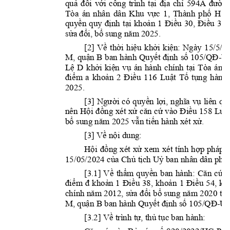
quả 
đối 
với 
công 
trình 
tạ
i 
địa 
chỉ 
594A 
đường
Tòa 
án 
nhân 
dân 
Khu 
vự
c 
1, 
Th
à
nh 
ph
ố 
H 
đ
quyền 
quy 
định 
tại 
khoản 
1 
Điều 
30, 
Điều 
31
sử
a đ
ổ
i, b
ổ 
sung năm 2025
. 
[2] 
Về 
thời 
hiệu 
khởi 
kiện: 
Ngày 
15/5
/2
M
, 
q
uận 
B
ban 
hành 
Quyết 
định 
số
105/QĐ
-
U
Lệ 
D
k
hởi 
kiện 
vụ 
án 
hành 
chính 
tại 
Tòa 
án 
l
điểm 
a 
khoản 
2 
Điều 
116 
Luật 
Tố 
tụng 
hành 
2025
. 
[3
] 
Người 
có 
quy
ền 
lợi, 
nghĩa 
vụ 
liên 
qu
nên 
Hội 
đồng 
xét 
xử 
căn 
c
ứ 
và
o 
Điều 
158 
Luật
bổ 
sung năm 2025 
vẫn tiến hành xét xử
. 
[3
] 
V
ề nội 
dun
g: 
Hội 
đồng 
xét 
xử
xem 
xét 
tính 
hợp 
pháp 
15/05/2024 của Chủ tịch Uỷ ban nhân dân 
p
hư
[3.1] 
Về 
thẩm 
quyền 
ban 
hành: 
Căn 
cứ 
q
điểm 
đ 
khoản 
1
Điều 
38, 
khoản 
1 
Điều 
54, 
kh
chính năm 
2012, sửa đổi 
bổ sung 
năm 2020 
thì
M
, 
q
uận B
ban hành Quyết định 
số 
105/QĐ
-
U
[3.2] 
Về trình tự, t
hủ tục ban hành
: 