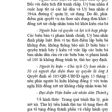
Đối với diện tích đất tranh ch
ấ
p, 
Uỷ
ban 
nhân dâ
cu
ộ
c 
h
ọ
p 
t
ấ
t 
c
ả 
cá
c 
h
ộ 
dân 
v
à 
Uỷ
ban 
nhân 
dâ
594A 
đường 
C
qu
ả
n 
l
ý
, 
s
ử 
dụ
ng. 
Do 
đ
ó
, 
ph
í
a 
n
điểm 
giải 
quyết 
vụ 
á
n 
th
eo 
nội 
dung
đơn 
khởi 
ki
đồng xét xử 
chấp nhận toàn bộ khởi kiện của bà 
- 
Ngư
ờ
i 
bảo 
vệ quyền
 và 
lợi íc
h hợp 
pháp 
c
Các 
biên 
b
ả
n 
vi
phạm 
hành 
chính, 
Uỷ
ban 
nhân 
d
định 
ph
á
p 
lu
ậ
t. 
B
ở
i 
v
ì 
tạ
i 
th
ờ
i 
đi
ể
m 
lậ
p 
biên 
b
ả
n 
không 
đưa, 
không 
thông 
b
á
o 
n
ộ
i 
D 
biên 
b
ả
n 
vi 
quyền 
trình 
bày 
ý 
kiến 
về 
việc 
lập 
c
á
c 
biên 
b
ả
n 
ban nhân dân
căn cứ c
á
c biên b
ả
n vi phạm hành ch
số 
105 là không đúng trình tự, thủ tục quy định.
- 
Người 
bị 
kiện 
– 
Chủ 
tịch 
Ủy 
ban 
nhân 
dâ
N
) 
có
người 
đại 
diện 
theo 
ủy 
quyền 
là 
ông 
Ma
Quyết 
định 
số 
105/QĐ
-
UBND 
ngày 
15 
tháng 
5 
nên 
ph
í
a 
ngư
ờ
i 
b
ị 
ki
ệ
n 
không 
đ
ồ
ng 
ý 
vớ
i 
to
à
n 
b
nghị 
Hội
đồng xét xử không chấp nh
ận toàn bộ k
- 
Đại diện Viện ki
ểm sát nhân dân 
Thành ph
Về 
hình 
thức: 
Trong 
quá 
trình 
thụ 
lý, 
giải 
q
xét xử
, 
Thư 
k
ý 
ti
ến 
hành thủ 
tục 
tố tụng 
theo 
đún
gia 
tố 
tụng 
đúng 
thành 
phần 
và 
chấp 
hành 
quy 
đ