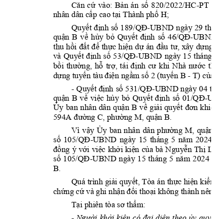
Căn 
cứ 
vào: 
Bản 
án 
số 
820/2022/HC
-
PT 
ng
nhân dân cấp cao tại Thành phố 
H
; 
Quyết 
định 
số 
189/QĐ
-
UBND 
ngà
y 
29 
thán
q
uận 
B
về 
hủy 
bỏ 
Quyết 
định 
số 
46/QĐ
-
UBND 
thu 
hồi 
đất 
để 
thực 
hiện 
d
ự 
án 
đầu 
tư, 
xây 
dựng 
t
và 
Quyết 
định 
số 
53/QĐ
-
UBND 
ngày 
15 
tháng 
0
bồi 
thường, 
hỗ 
trợ, 
tái 
định 
cư 
khi 
Nhà 
nước 
thu
dựng tuyến tàu
điện ngầm số 2 (tuyến B 
- T
) của 
- 
Quyết định 
số 
531/QĐ
-
UBND ngày 
04 
th
q
uận 
B
về 
việc 
hủy 
bỏ 
Quyết 
định 
số 
01/QĐ
-
UB
Ủy 
ban 
nhân 
dân 
q
uận 
B
về 
giải 
quyết 
đơn 
khi
ếu
594A
đường C
, 
p
hường M
, 
q
uận B
. 
Vì 
vậy 
Ủy 
ban 
nhân 
dân 
p
hường 
M, 
q
uận 
số 
105/QĐ
-
UBND 
ngày 
15 
tháng 
5 
năm 
2024 
l
đồng 
ý 
với 
việc 
khở
i 
kiện 
của 
bà 
Nguy
ễn 
Thị 
Lệ
số 
105/QĐ
-
UBND 
ngày 
15 
tháng 
5 
năm 
2024 
củ
B.
Quá trình 
giải 
quyết, Tòa 
án thực 
hiện kiểm 
chứng cứ và 
ghi nhận đối thoại không thành 
n
ên 
q
Tại phiên tòa sơ thẩm
: 
- 
N
gười 
khởi 
kiện
có 
đại 
diện 
theo 
ủy 
quyền