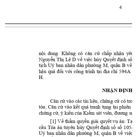
4 
nội 
dung
: 
K
hông 
có 
căn 
cứ 
chấp 
nh
ận 
yêu 
Nguyễn 
Thị 
Lệ 
D
về 
việc 
hủy 
Quyết 
định 
số 
1
tịch 
Uỷ 
ban 
nhân 
dân 
p
hường 
M
, 
q
uận 
B
về 
v
hậu 
quả 
đối 
với 
công 
trình 
tạ
i 
địa 
chỉ 
594A 
đ
H. 
NHẬN ĐỊNH C
Căn cứ vào 
các tài l
iệu
, chứng 
cứ c
ó tron
tòa; 
Căn 
cứ 
vào 
kết 
quả 
tranh 
tụng 
tại 
phiên 
tò
chứng cứ, ý kiến của Kiểm sát viên, đương sự, 
[1] 
Về 
thẩm quyền 
giải 
quyết vụ 
án
: 
Tại 
cầu 
Tòa 
án 
tuyên 
hủy 
Q
uyết 
định 
số 
số 
105/
Uỷ 
ban 
nhân 
dân 
p
hường 
M
, 
q
uận 
B
về 
việc 
b