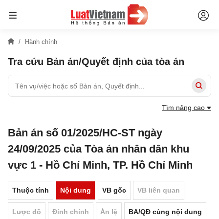
Hành chính
Tra cứu Bản án/Quyết định của tòa án
Tìm nâng cao
Bản án số 01/2025/HC-ST ngày
24/09/2025 của Tòa án nhân dân khu
vực 1 - Hồ Chí Minh, TP. Hồ Chí Minh
Thuộc tính
Nội dung
VB gốc
VB liên quan
Lược đồ
Đính chính
Án lệ
BA/QĐ cùng nội dung