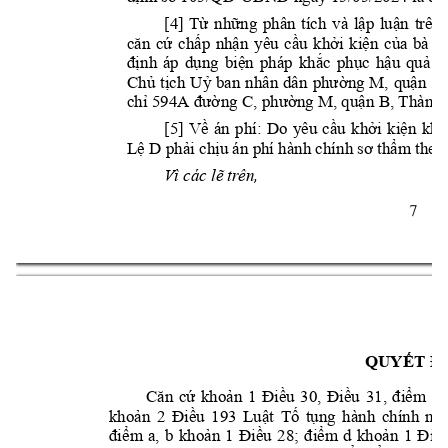
[4] 
Từ 
những 
phân 
tích 
và 
lập 
luận 
trên,
căn 
cứ 
chấp 
nhận 
yêu 
cầu 
khởi 
kiện 
của 
bà 
N
định 
áp 
dụng 
biện 
pháp 
khắc
phục 
hậu 
quả 
s
Chủ 
tịch 
Uỷ 
ban 
nhân 
dân 
p
hường 
M
, 
q
uận 
B
,
chỉ 594A 
đ
ường C
, 
p
hường M
, 
q
uận B
, T
hành
[5] 
Về 
án 
phí: 
Do 
yêu 
cầu 
khởi 
kiện 
khô
Lệ 
D 
phải chịu án phí hành chính sơ thẩm theo
Vì các lẽ trên,
7 
QUYẾT Đ
Căn 
cứ 
khoản 
1 
Điều 
30, 
Điều 
31
, 
điểm 
a 
khoản 
2 
Điều 
193 
Luật 
Tố 
tụng 
hành 
chính
nă
điểm 
a, 
b 
khoản 
1 
Điều 
28; 
điểm 
d 
khoản 
1
Điều