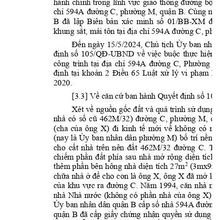
hành 
chính 
trong 
lĩnh 
vực 
giao 
thông 
đường 
bộ 
v
chỉ 594A
đường C
,
ph
ường 
M
, 
q
uận 
B
. 
Cùng 
ngà
B 
đã 
lập 
Biên 
bản 
xác 
minh 
số 
01/BB
-
XM 
để 
khung sắt, mái tôn tại địa chỉ 594A đường C
, 
p
hư
Đế
n 
ng
à
y 
15/5/2024, 
Ch
ủ 
tị
ch 
Ủy 
ban 
nhân
định 
số 
105/QĐ
-
UBND 
về 
vi
ệc 
buộc 
thực 
hiện 
công 
trình 
tạ
i 
địa 
chỉ 
594A 
đường 
C
, 
P
hường 
định 
tại 
khoản 
2 
Điều 
65 
Luật 
xử 
lý 
vi 
phạm 
hà
2020
. 
[3.3] V
ề 
căn c
ứ 
ban h
à
nh 
Quyết địn
h số 10
X
ét
v
ề 
nguồn gốc 
đất
và 
qu
á 
tr
ì
nh 
s
ử 
dụ
ng 
nhà 
có 
số 
cũ 
462M/32) 
đường 
C
, 
p
hường 
M
, 
q
u
(cha
của 
ông
X
) 
đi 
kinh 
tế 
mới 
về 
khôn
g 
có 
nh
(nay 
là 
Ủy
b
an 
nhân 
dân
p
hường 
M
) 
bố 
trí 
nền 
đ
cho 
cất 
nhà 
trên 
nên 
đất 
462M/32
đường 
C
. 
Tr
chiếm 
phần 
đất 
phía 
sau 
nhà 
mở 
rộng 
diện 
tích 
thêm 
p
hần 
b
ên 
hông 
nhà 
diện 
tích 
27m
(3mx9
m
2
chữa nhà ở để 
cho con là 
ông
 X
, 
ông 
X 
đã 
mở lối 
của 
khu 
vực 
ra 
đường 
C
. 
Năm 
1994, 
căn 
n
hà 
mà
nhà 
Nhà 
nước
(không 
có 
p
hần 
nhà 
của 
ông 
X
).
Ủy ban nhân dân 
q
uận B
cấp số nhà 594A 
đường
q
uận 
B
đã 
cấp 
giấy chứng 
nhận 
quyền 
sử 
dụng 
đấ