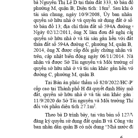
bà Nguyễn 
Thị 
Lệ 
D 
tại 
thửa 
đất 
333, 
tờ 
bản
đồ 
1
p
hường 
M
, 
q
uận 
B
; 
Diện 
tích: 
18m
. 
Sau
khi 
ông
2
tài 
sản 
chung
, 
ngày 
10/9/2008
, 
Ủy 
ban 
nhân 
d
quyền 
sở 
hữu 
nhà 
ở 
và 
quyền 
sử 
dụng 
đất 
ở 
số 
3
tờ 
bản 
đồ 
13; 
địa 
chỉ 
thửa 
đấ
t 
số 
594A
đường 
C
,
Ngày 
02/12/2011, 
ông 
X
làm 
đơn 
đề 
nghị 
cấp 
quyền 
sở 
hữu 
nhà 
ở 
và 
tài 
sản 
gắn 
liền 
với 
đất 
tạ
thửa đất số 594A 
đ
ường C
, 
p
hường M
, 
q
uận B
, d
2014
, 
ông 
X 
được 
cấp 
đổi 
giấy 
chứng 
nhận 
và 
c
trên, 
cập 
nhật 
biến 
động 
ng
ày 
06/11/2014. 
Năm
nhận 
và 
được 
Sở 
Tài 
nguyên 
và 
Môi 
trường 
cấp 
quyền 
sở 
hữu 
nhà 
ở 
và 
tài 
sản 
khác 
gắn 
liền 
với 
đ
ường C
, 
p
hường M
, 
q
uận B
. 
Tạ
i 
B
ả
n 
á
n 
ph
ú
c 
th
ẩ
m 
s
ố 
820/2022/HC
-
PT 
cấp cao 
tại Thành phố 
H 
đã 
quy
ế
t 
đ
ị
nh Hủy 
một 
đất, 
quyền 
sở 
hữu 
nhà 
ở 
và 
tài 
sản 
khác 
gắn 
li
11/9/2020 do Sở Tài nguyên và Môi trường Thàn
đối với phần diện tích 27.1m
. 
2
Theo 
b
à 
D 
trình 
bày, 
t
ạ
i 
văn 
b
ả
n 
số 
127/V
đăng ký quyền sử dụng 
đất 
q
uận B
 và 
Công văn 
ban nhân dân
quậ
n B
có nộ
i 
dung
“Nhà 
nước đã 
6 