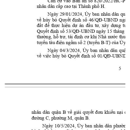
Căn 
cứ 
vào 
Bản 
án 
s
ố 
820/2022/HC
-
PT 
nhân dân cấp cao tại Thành phố 
H
. 
Ng
à
y 
29/01/2024, 
Ủ
y 
ban 
nhân 
dân 
q
uận
về 
hủy 
bỏ 
Quyết 
định 
số 
46/QĐ
-
UBND 
ngày
đất 
để 
thực 
hiện 
dự 
án 
đầu 
tư, 
xây 
dựng 
tuy
Quyết định 
số 
53/QĐ
-
UBND ngày 
15 
tháng 01
thường, 
h
ỗ 
trợ, 
tái 
định
cư 
khi 
N
hà 
nước 
thu 
h
tuyến tàu điện ngầm số
2 (tuy
ến 
B-T
) của Ủy b
Ng
à
y 
04/3/2024, 
Ủy 
ban 
nhân 
dân 
q
uận 
về 
việc 
hủy 
bỏ 
Quyết 
định 
số 
01/QĐ
-
UBND 
5 
nhân 
dân 
q
uận 
B
về 
giải 
quyết 
đơn 
khi
ếu 
nại 
củ
đường C
, 
p
hường M
, 
q
uận B
. 
Ngày 
10/5/2024, 
Ủy 
ban 
nhân 
dân 
p
hường 