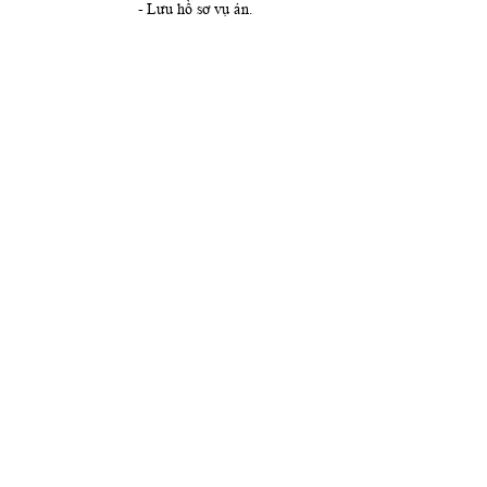
- 
Lưu hồ sơ vụ án.