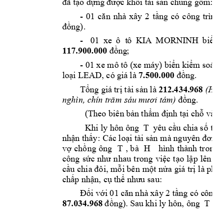
đã tạo dựng đượ
c khối tài sản chung gồm
:
- 
01 
căn 
nhà 
xây 
2 
tầng 
có 
công 
trình
đồng).
- 
01 
xe 
ô  t
ô  KI
A
MORNINH 
biển
117.900.000
đồng
;
- 
01 xe mô tô (xe má
y) biển kiểm soát
loại LEAD, có 
giá là 
7.500.000
đồng.
Tổng giá 
trị tài sản là 
212.434.968
(Hai
nghìn, chín tr
ă
m sáu 
m
ươi tám)
đồng. 
(Theo biên bả
n thẩm định tại chỗ và 
Khi ly hôn ông  
T 
yêu cầu chia 
s
ố tà
nhận thấy: 
Các loại 
tài sản 
mà nguyên 
đơn 
vợ 
chồng 
ông 
T 
, 
bà 
H 
hình 
thành 
trong
công 
sức 
như 
nhau 
t
rong 
việc 
tạo 
lập 
lên 
s
cầu 
chia đôi, mỗ
i bên 
một 
nửa giá 
trị l
à phù
chấp nhận, cụ 
t
hể như
u
 sau: 
Đối với 01 că
n nhà xây 2 tầng có c
ông 
87.034.968
đồng). Sa
u khi ly hôn, ông 
T 
l