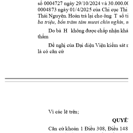
số 00047
2
7 ngày 
29/10/2024 
v
à 30.0
00.000
0004873 ngày 01/4/
2025 của Chi cục Thi h
Thái 
Nguyên. 
Hoàn 
trả 
lại 
cho 
ông 
T 
số 
tiền
ba triệu, bốn 
trăm tám mươi chín nghì
n
, mộ
Do 
b
à 
H 
không 
được 
chấp 
nhận 
kháng
thẩm
Đề ngh
ị của Đạ
i diện 
V
iện 
kiểm sát 
nh
là có căn cứ
8
Vì các lẽ trê
n
;
QUYẾT 
Căn 
cứ 
k
hoản 
1 
Điều 
308, 
Điều 
148 
B