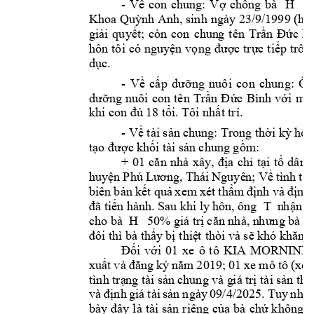
- 
Về 
con 
chung:
V
ợ 
chồng 
bà 
H 
, 
Khoa Quỳnh Anh, sinh
 ngày 23/9/1999 (hiệ
giải 
quyết; 
còn 
con 
chun
g
tên 
Trần 
Đức 
Bì
hôn 
tôi 
có 
nguyện 
vọng 
được 
trực 
tiếp 
trôn
dục.  
- 
Về 
cấp 
d
ưỡng 
nuôi 
co
n 
chung: 
Ôn
dưỡng 
nuôi 
con 
tên 
Trần 
Đ
ức 
Bình
với 
mứ
khi con đủ 
18 tổi. Tôi nhất trí.
- 
Về tài sản c
hung: Trong th
ời
 kỳ hô
n
tạo được khố
i
 tài sản 
chung gồm: 
+ 
01 
căn 
nhà 
xây, 
địa 
ch
ỉ 
tại 
tổ 
dân 
huyện 
Phú 
Lương, 
Thái 
Nguyê
n
;
V
ề 
tình 
trạ
biên 
bản 
kết quả 
x
em 
xét 
thẩm 
định 
và 
đ
ịnh 
đã tiến hà
nh. Sau khi ly h
ôn, ông 
T 
n
h
ận q
cho bà  
H   
5
0% giá tr
ị căn nhà, n
h
ưng bà 
đôi thì bà thấy 
bị
 thiệ
t
 thòi và sẽ 
k
hó khăn 
t
Đối 
với 
01 
xe 
ô 
tô 
KIA 
MORNINH 
xuất 
và 
đăng 
ký 
năm 
2019; 
01 
xe 
mô 
tô 
(xe 
tình trạ
ng tài sản 
chung và g
i
á 
trị
t
ài sả
n the
và 
định 
giá 
tài 
sản 
ngày 
09/4/2025. 
Tuy 
n
hiê
bày 
đây 
là 
tài 
sản 
riêng 
của 
bà 
chứ 
không 
p