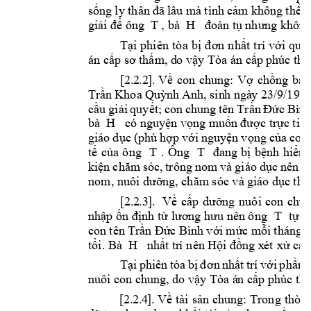
sống 
ly thân 
đã 
l
âu m
à tình 
cảm k
hông thể 
h
giải để ông 
T 
, bà  H   
đoàn tụ như
ng
 khôn
g
Tại 
phiên 
tòa 
bị 
đ
ơn 
nhất 
t
rí 
với 
quyế
án cấp sơ thẩm, d
o vậy Tòa án cấp p
húc thẩ
[
2.
2
.2
]
. 
Về 
con 
chung: 
Vợ 
chồng 
bà 
Trần 
Khoa 
Quỳnh 
Anh, sin
h ngà
y
23/9/1999
cầu 
giải 
quyết; 
con 
chung 
tên 
Trần 
Đức 
Bình
bà  H   
có nguyện vọng m
uốn được trực tiếp
giáo 
dục 
(phù 
hợp 
với 
nguyện 
vọng 
của 
con 
tế 
của 
ô
ng 
T 
. 
Ông 
T 
đang 
bị 
bệnh 
hiểm
kiện 
chăm 
sóc, 
trông 
nom 
và 
giáo 
dục 
nên 
n
nom, nuôi dưỡn
g
, chăm sóc và 
giáo dục thì
[
2.
2
.3
]
. 
Về 
cấp 
dưỡng 
nuôi 
con 
chun
nhập ổn định 
từ lương hưu nên ông 
T 
tự n
con 
t
ên 
Trần Đứ
c Bình
v
ới 
mức m
ỗi
tháng 3
tổi. Bà 
 H   
nhất tr
í
 nên H
ộ
i đồng x
ét
 xử cầ
n
Tại 
phiên 
tòa 
bị 
đ
ơn 
nhất 
trí 
với 
phần 
nuôi con chun
g
, do vậy Tòa á
n cấp phúc th
[
2.
2.
4
].
Về 
tài 
sản 
chung: Trong 
thời 