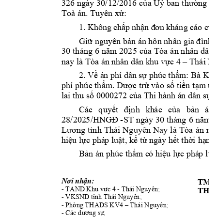
326 ngày 
30/12/2016 củ
a Uỷ 
ban 
thường vụ
Toà án. Tuyê
n
 xử:
1. 
Không
 chấ
p nh
ận đ
ơn k
h
áng cáo c
ủ
a
Giữ nguyên bản án hôn nh
ân gia đình 
30
tháng 
6 
năm 
2025 
của 
Tòa 
án n
hân 
dân 
nay là Tòa án 
n
hân dân k
hu vực 4 –
 Thái 
Ng
2. Về á
n phí dân 
sự phúc 
t
hẩm: Bà K
h
phí phú
c thẩm. 
Được trừ vào
 số
 tiền 
tạm ứ
lai thu số 
000027
2
của 
Thi 
hành á
n dân sự 
Các 
quyết 
định 
kh
ác 
củ
a 
bản 
án 
28
/
202
5
/HNGĐ 
-ST
 ngày 
30
tháng 
6 
năm 2
Lương
tỉnh 
Thái 
Nguyên 
Nay 
là 
Tòa 
án 
nh
hiệu lực phá
p luật, kể từ ngày hết 
thời
 hạ
n
 
Bản án phúc thẩm c
ó hiệu lực phá
p
 luậ
Nơi nhận:
TM.
- 
TAND
 Khu vực 
4 - Thái Nguyên; 
THẨ
- 
VKSN
D tỉ
nh Thái Nguyê
n;
- Phòng THAD
S KV4 
–
 Thái Nguyên; 
- 
Các đương sự
;