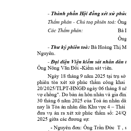
- 
Thành phần H
ội
 đồng 
x
ét xử phúc 
t
Thẩm phán 
- 
Chủ to
ạ phiên toà: 
Ông 
Các Thẩm ph
án: 
Bà Lý
Ông 
- 
Thư 
k
ý 
phiên 
toà: 
Bà Hoàn
g
Thị 
Miê
Nguyên.
- 
Đ
ại diện 
Viện kiểm s
át nhân 
dân tỉ
Ông Nông Văn 
Đổi 
-
Kiểm sát viê
n.
Ngày 18 
tháng 
9 năm 2025 tại trụ sở 
T
phiên 
tòa 
xét 
xử 
ph
ú
c 
thẩm 
công 
khai 
v
20/2025/TLPT-
HN
GĐ ngày 06 
tháng 8 năm
vợ ch
ồng". Do 
bản án 
hôn 
n
hân 
và gia 
đình 
30 
tháng 
6 
năm 
2025 
của 
To
à 
án n
hân 
dân 
nay là Tòa á
n nhân dân Khu 
vực 4 
–
Thái 
N
đưa 
vụ 
án 
ra 
xét 
xử 
phúc 
thẩm 
số: 
24/QĐ
2025 giữa các 
đ
ương sự
:
- 
Nguyên 
đơn: 
Ông 
Trần 
Đức 
T 
, 
sin