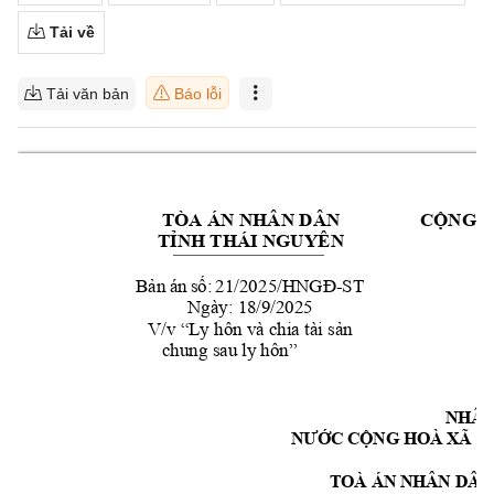
Tải về
Tải văn bản
Báo lỗi
TÒA ÁN NHÂN DÂ
N
CỘNG H
TỈNH THÁI NGUYÊ
N
Bản 
án 
số: 
21
/20
25/HNGĐ
-
ST
Ngày: 
18/9
/2025
V/v “Ly hôn và chia tài
 sản 
chung sau ly hôn”
NHÂN
NƯ
ỚC CỘNG HOÀ XÃ H
TOÀ ÁN
 NHÂN DÂN