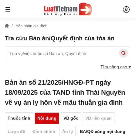
Hôn nhân gia đình
Tra cứu Bản án/Quyết định của tòa án
Tìm nâng cao
Bản án số 21/2025/HNGĐ-PT ngày
18/09/2025 của TAND tỉnh Thái Nguyên
về vụ án ly hôn về mâu thuẫn gia đình
Thuộc tính
Nội dung
VB gốc
VB liên quan
Lược đồ
Đính chính
Án lệ
BA/QĐ cùng nội dung