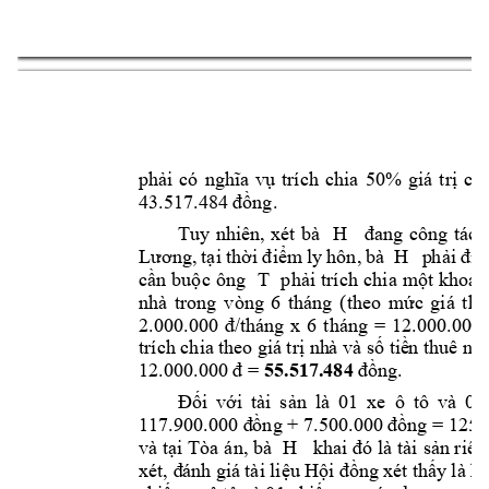
7
phải 
có 
nghĩa 
vụ 
trí
ch 
chia 
50% 
giá 
t
rị 
cho
43.517.484 đ
ồng
. 
Tuy 
nhiên, 
xét 
bà 
H 
đang 
công 
tác 
Lương, 
tại t
hời điểm 
ly 
hôn, 
bà 
H  
p
h
ải 
đi 
t
cần 
buộc 
ông 
T 
phải 
trích 
chia 
một 
khoản
nhà 
trong 
v
òng 
6 
tháng 
(theo 
mức 
giá 
thu
2.000.000 
đ/tháng 
x 
6 
tháng 
= 
12.000.00
0
trích chia 
theo giá 
t
rị nh
à và số tiề
n thuê nhà
12.000.000 đ = 
5
5
.517.484
đồn
g
.
Đối 
với 
tài 
sản 
là 
01 
xe
ô 
tô 
và 
01
117.900.000 đ
ồ
ng + 7.500.000 
đồng = 125.
và t
ại Tòa 
án, bà 
 H 
khai 
đó là 
tài 
sản riên
xét, đ
ánh giá 
tài liệu 
Hội đồng 
xét thấy 
là 
k
h