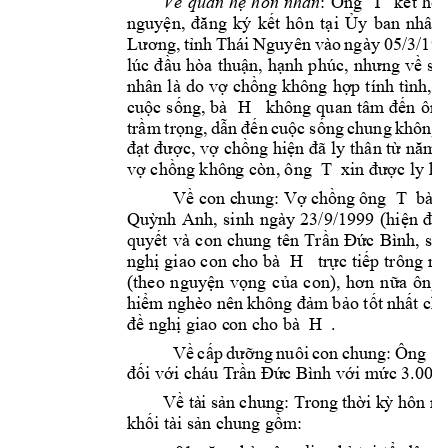
Về 
quan 
hệ 
hôn 
nhân
: 
Ông 
T 
kết 
hôn
nguyện, 
đăng 
ký 
kết 
hô
n 
tại 
Ủy 
ban 
nhân 
Lương, 
tỉ
nh
Thái 
Nguyên 
vào 
ngày 
05/3/19
9
lúc 
đ
ầu 
hòa 
thuận, 
h
ạnh 
phúc, 
nhưng 
về 
sa
nhân 
là 
do 
vợ 
chồn
g
không 
hợp 
tính 
tình, 
k
cuộc 
sống, 
bà 
H 
không 
quan 
tâm 
đến 
ông
trầm 
t
rọng, 
dẫn 
đến 
cuộc 
sống 
chung 
không 
đạt được, v
ợ chồng hiện 
đã ly 
thân từ 
năm 
vợ chồng khôn
g
 còn, 
ô
ng 
T 
xin đư
ợc ly h
Về con c
h
ung: Vợ chồng 
ông 
T 
 bà  
Quỳnh 
Anh, 
sinh 
ngày 
23/9/1999 
(hiện 
đã 
quyết 
v
à 
con 
chung 
tên 
Trần 
Đức 
Bình, 
sin
nghị gi
ao con 
cho bà 
 H
trực 
tiếp 
trông 
no
(theo 
nguyện 
vọng 
của 
con), 
hơn 
nữa 
ông 
hiểm 
nghèo nên 
không đảm 
bảo tốt 
nhất cho
đề nghị giao c
on cho bà 
 H  
. 
Về 
cấp 
dưỡng 
nuôi 
con 
chung: 
Ông 
T
đối với cháu T
rần
 Đứ
c Bình với mức 3.000
Về tà
i sản 
chung:
Trong 
thời k
ỳ
hôn nh
khối tài sản c
h
ung gồm: 