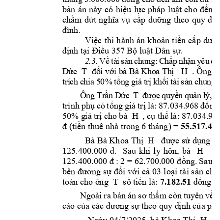
bản 
án 
này 
có 
hiệu 
lực 
pháp 
luật 
cho 
đến 
k
chấm 
dứt 
nghĩa 
vụ 
cấp 
dưỡng 
theo 
quy 
địn
đình. 
Việc 
thi 
h
ành 
án 
khoản 
tiền 
cấp 
dưỡn
định tại Điều 3
57 Bộ luật Dân sự.
2
.3
.
Về
tà
i
sả
n 
c
h
un
g:
C
hấ
p
nh
ậ
n 
y
êu
cầ
Đ
ức
T 
đố
i vớ
i
b
à Bà
Kh
o
a Th
ị
 H  
.
Ô
ng
T
t
rí
c
h 
c
hi
a 
5
0%
tổ
n
g 
g
iá
 t
r
ị 
k
hố
i 
t
ài
sả
n
 c
hu
n
g 
Ô
ng
Tr
ầ
n 
Đ
ức
T 
đư
ợ
c 
qu
yề
n 
qu
ả
n 
l
ý, 
s
trình 
phụ 
có 
tổng 
giá 
trị 
là: 
87.034.
968 
đồng)
50% g
i
á 
trị cho 
b
à 
H  
, cụ thể 
là: 87.03
4.968
đ (tiền thuê n
h
à trong
 6 tháng) = 
55.517.48
Bà Bà Khoa 
Thị 
H  
được 
sử dụng kh
125.400.000 
đ. 
Sau 
khi 
ly
hôn, 
bà 
H 
ph
125.400.000 đ : 
2
 = 62.700.
000
 đồng. 
Sau
 k
bên 
đương 
sự 
đối 
với 
cả 
03 
lo
ại t
ài s
ản 
chu
toán cho ô
n
g  
T 
số t
iền là: 
7.182.51
đồng.  
Ngoài 
ra 
bản
án 
sơ t
hẩm còn 
tuyên 
về 
á
cáo của các đươ
ng
 sự
 th
eo quy đ
ịnh của phá