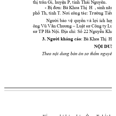
thị trấn Gi, huyệ
n
 P, tỉnh Thái N
guyên.
- 
Bị 
đơn: Bà 
Khoa Thị 
H  
, 
sinh 
năm 
phố Th, tỉnh T. Nơi c
ông tác: Trường Tiể
u 
Ngư
ờ
i 
b
ả
o 
v
ệ
quy
ề
n 
và 
l
ợ
i 
í
ch 
h
ợ
p 
ông 
Vũ 
V
ăn 
Chương 
–
Lu
ật 
sư 
Công 
ty L
u
ật
sư TP Hà Nội. Đ
ị
a ch
ỉ
: S
ố
 22 N
guy
ễn Khan
3. Người kháng c
áo
: 
B
à 
K
h
o
a
T
hị
H 
NỘI DUNG
Theo nội dun
g
 bản án sơ t
hẩm
nguyên 
2