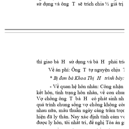
sử 
dụng 
và 
ông 
T 
sẽ 
trích 
chia ½ 
giá 
trị 
c
3
thì giao bà  H   
sử d
ụng và bà 
 H   
phải trích
Về án phí: Ôn
g
T 
tự nguyệ
n
 chịu 
T 
* 
B
ị 
đ
ơ
n
bà Khoa Thị 
 H  
t
r
ìn
h 
b
ày
:
- 
Về quan hệ hôn nhân: Công 
nhận ph
kết 
hôn, 
tình 
trạng 
hôn 
nhân, 
về 
con 
chung
Vợ 
chồng 
ông 
T 
b
à 
H
có
phát 
sinh 
nhiề
quá 
trình 
chung 
sống 
vợ 
chồng 
không 
còn t
nhau 
nữa, 
mâu 
thuẫn 
ngày 
càng 
trầm 
trọng,
hiện 
đã 
ly 
thân. 
Nay 
xác 
định 
tình 
cảm 
vợ 
được ly hôn, t
ôi nhất trí, đề 
n
ghị Tòa á
n giả