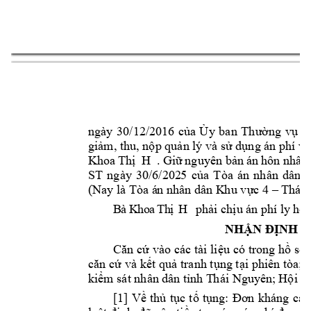
5
ngày 
3
0/12/201
6
của 
Ủ
y 
ban 
Thường 
vụ 
Q
giảm, thu, nộp quản lý và sử dụng án phí và 
Khoa 
Thị 
H  
. 
Giữ 
nguyên bản 
án 
hôn nhân
ST 
ngày 
30/6/202
5
của 
Tòa 
án 
nhân 
dân
h
(Nay là Tòa á
n
 nhân dân K
h
u vực 
4 
–
 Thái
B
à
K
h
o
a
Th
ị 
H
phải chịu á
n
 phí ly h
ô
n
NHẬN ĐỊNH C
Căn cứ 
vào 
các 
tài liệu 
có 
trong hồ 
sơ 
căn 
cứ và 
kết quả t
ranh tụng tại 
phiên tòa; s
kiểm sát nhân d
ân
 tỉnh T
h
ái Nguyê
n; Hội đ
[1] 
Về 
thủ 
tục 
tố 
tụng: 
Đơn 
kháng 
cáo