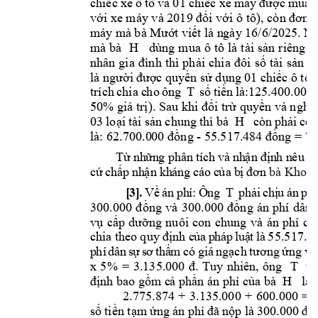
chiếc 
xe 
ô t
ô
và 
01 c
hiếc xe 
máy 
được 
mua 
với xe máy và 2019 đối với ô
 tô), còn đơn 
máy mà 
bà Mướ
t
viết là n
gày 16/6/2025. 
Nh
mà 
bà 
H 
dùng 
mua 
ô 
tô 
là 
t
ài 
sản 
riêng 
c
nhân 
gia 
đình 
thì 
phải 
chia 
đ
ôi 
số 
tài 
sản 
n
là người 
được quyền sử dụng 
01 chiếc ô tô
 
trích 
chia 
c
h
o 
ông 
T 
số 
tiền 
là:125.400.000 
50% giá trị). Sau khi đối 
trừ quyền và nghĩa
03 
lo
ại 
tài sản 
chung 
thì bà 
H  
còn 
phải 
có
là: 62.700.0
00
 đồng 
- 
55.
5
17.484 đồ
n
g = 7.
Từ
 nh
ữn
g p
hân
 tí
ch
 và
 nh
ận đ
ịn
h n
êu t
r
cứ
chấ
p 
nh
ận 
kh
án
g c
áo
 c
ủa
bị
đơn
bà Khoa 
[
3
]
.
V
ề 
án
ph
í
: 
Ô
ng
T 
ph
ải
ch
ị
u 
á
n 
ph
í
300.000 
đồng 
v
à 
300.000 
đồng 
án
phí
dân 
vụ 
cấp 
dưỡng 
nuôi 
con 
chung 
và 
án 
phí 
có
chia 
the
o
q
uy 
định
c
ủa
p
há
p
lu
ậ
t 
l
à 
5
5.517.4
p
hí
dâ
n
s
ự 
s
ơ 
t
hẩ
m
có 
giá 
ngạch 
tương 
ứng 
vớ
x 
5% 
= 
3.135.00
0
đ. 
Tuy 
nhiên, 
ông 
T 
tự
định bao gồm c
ả phần án phí của bà 
 H   là: 
2.775.874 
+ 
3.135.000 
+ 
6
00.000 
= 
số 
tiền tạm 
ứng á
n phí 
đã 
nộp là 
300.000 
đồ