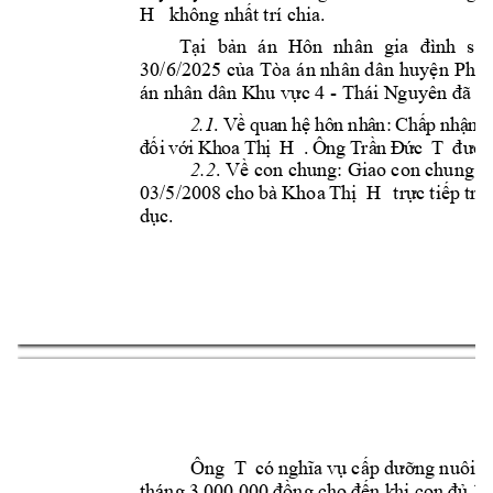
H   
không nhất 
t
rí chia. 
Tại 
bản 
án 
Hôn 
nhân 
g
ia 
đình 
sơ 
30
/6
/202
5
của 
Tòa 
án nh
ân dân 
huyện 
Phú 
án nhân dân K
hu
 vực
4 
- 
Thái N
g
uyên đã q
2
.1
.
 V
ề 
q
ua
n 
h
ệ 
hô
n
 nh
â
n:
Ch
ấ
p 
nh
ậ
n 
y
đ
ối
vớ
i
 K
h
oa
Th
ị 
H 
.
 Ô
n
g 
T
rầ
n
 Đ
ứ
c 
T 
đư
ợ
c
2.2
. Về 
con chung: Giao
con chung tê
03/5/2008 
cho 
bà 
Khoa 
Thị
H 
trực 
tiếp 
trô
dục
. 
4
Ông 
T 
có 
nghĩa 
vụ 
cấp 
dưỡng 
nuôi 
c
tháng 
3.000.000 
đồng 
cho 
đến k
hi co
n
đủ 
18 