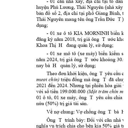
- 
01 
căn 
nhà 
xây, 
địa 
chỉ
tại 
tổ 
dân 
p
huyện Phú Lương, Thái Nguyê
n
 (nhà xây n
bản 
đồ 
số 
2, 
địa 
chỉ 
tại 
phố 
Giang 
Bình, 
thị
Thái Nguyên mang t
ên ông T
rần Đức 
T 
). 
dụng; 
- 
01 
xe 
ô 
tô 
KIA 
MORNINH 
b
iển 
ki
đăng ký năm 2018, trị giá 
ông 
T 
ước khoản
Khoa Thị 
 H   
đa
ng
 quả
n lý, sử dụng; 
- 
01 
xe 
mô 
tô 
(xe 
máy) 
biển 
kiểm 
soá
năm 
2024, 
trị 
giá 
ông 
T 
ước 
khoảng 
30.00
nay bà  H   
quản 
l
ý, sử
 dụng; 
Theo 
đơn 
khở
i
kiện, 
ông 
T 
yêu 
cầu
chi
mươi 
chín)
triệu 
đồng 
mà 
ông
T 
đã 
chuyể
2021 đến 2024. Nhưn
g
 tại phiên hòa giải và
với số tiền 
199.00
0
.000 
(Một trăm ch
ín
 mươ
01 
ô
tô, 
01 
xe 
máy, 
ông
T 
yêu
cầu 
chia 
đô
nửa (50%) trị 
gi
á tài s
ản
. 
Về nợ chung: 
Vợ chồng ông 
T 
 bà  H  
Ông 
T 
trình 
b
ày: 
Đối
với 
căn 
nhà 
và
nghĩa vụ 
trích chia 
cho bên 
kia 50% 
giá t
rị