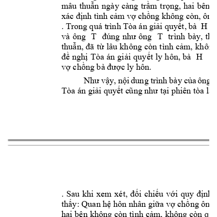
mâu 
thuẫn 
ngày 
càng 
trầm 
trọng, 
hai 
b
ên 
đ
xác định
tình c
ảm vợ chồng khô
n
g còn, ôn
g
. Tr
o
ng 
q
uá t
rình Tòa 
án
giải quyết, 
bà 
 H 
và 
ông
T 
đúng 
như 
ông 
T 
trình 
bày, 
thừ
thuẫn, 
đã 
từ 
lâu 
không 
còn 
tình 
cảm, 
không
đề 
nghị 
Tòa 
án 
giải 
quyết 
ly 
hôn, 
bà 
H 
nh
vợ chồng bà được 
ly hôn.
Như 
vậy, 
nội 
dung 
trình 
bày 
của 
ông 
Tòa án giải quyết c
ũng như tại phiên tòa là
6
. 
Sau 
khi 
xem 
xét, 
đối 
chiếu 
với 
quy 
định 
thấy: Quan hệ hôn 
nhân giữa vợ chồng ông 
hai 
bên 
không 
còn 
tình 
cảm, 
không 
còn 
qua