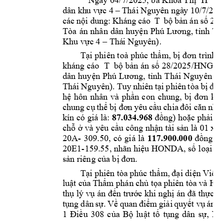
Ngày 
04/7/202
5
, 
bà K
hoa Thị 
H 
c
dân kh
u vực 4 
–
 Thái 
Nguyên ngà
y
10/7/20
các 
nội 
dung
: 
Kháng 
cáo 
T 
bộ 
bản 
án 
số 
28
Tòa 
án 
nhân 
dân 
huyện 
Phú 
Lương, 
t
ỉnh 
Th
Khu vực 
4 
–
 Thá
i Nguyên). 
T
ại 
phiên toà 
phúc 
thẩm, bị 
đơn 
trình 
kháng cáo  
T 
bộ bản án 
số 28/2025/HNGĐ
dân 
huyện 
Phú 
Lương, 
tỉnh 
Thái 
Nguyên
(
Thái 
Nguyên). 
Tuy 
nhiên 
t
ại 
phiên 
tò
a 
bị 
đơ
hệ 
h
ôn 
nhân 
và 
phần 
con 
chung, 
bị 
đơn 
kh
chung 
cụ 
thể 
bị 
đơn 
yêu 
cầu 
chia 
đôi 
căn 
nhà
kín có giá là: 
87.034.968
đồng) hoặc phải c
chỗ ở và yêu cầu công nhận tài sản là 
01 xe
20A- 
309.50, 
có 
giá 
là 
117.900.000
đồng;
20E1-
159.55, nhãn hiệu 
HONDA, số 
loại 
L
sản riêng của 
bị đơn.
Tại phiê
n
 tòa 
phúc thẩm, 
đại diện 
V
iện
luật c
ủ
a 
Thẩm phán 
chủ tọa 
phiên tòa 
và Hộ
thụ lý vụ án
 đến trước khi nghị án
 đã thực 
tụng 
dân
sự. 
V
ề 
quan 
điểm 
g
iải 
quyết 
vụ 
án, 
1 
Điều 
308 
của 
Bộ 
luật 
tố 
tụng 
dân 
sự, 
Ng