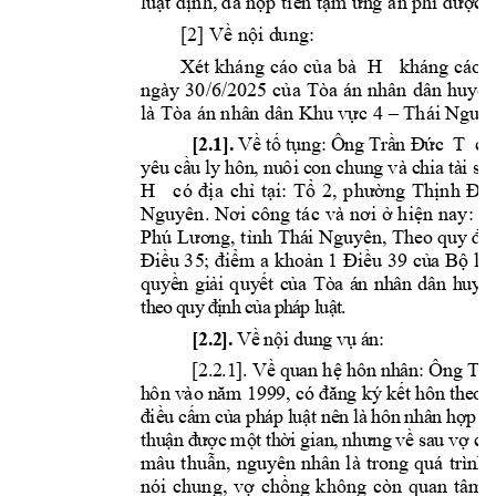
luật định, 
đ
ã nộp tiề
n
 tạm ứn
g
 án phí 
đ
ược 
[2] Về nội d
u
ng: 
Xét 
kháng 
cáo 
củ
a 
bà 
H 
kháng 
cáo 
ngày 
30/6/2025 
của 
Tòa 
án 
nhân 
dân 
huyện
là Tòa án nhâ
n
 dân Khu 
vực 
4 
–
 Thái Ngu
y
[2
.1
].
V
ề 
tố 
tụ
ng:
 Ô
ng
 T
rầ
n Đ
ức
T 
c
ó
yê
u 
cầ
u 
ly
hôn
, 
nu
ôi
 c
on 
c
hun
g 
và
 c
hi
a 
tà
i 
sả
n
H 
có 
địa 
chỉ 
tại: 
Tổ 
2, 
phường 
Thịnh 
Đán
Nguyên. 
Nơi 
công 
tác 
và 
nơi 
ở 
h
iện 
nay: T
Phú Lươn
g
, tỉnh Thá
i Nguyên, 
The
o 
quy
 đ
ị
n
Đi
ều
35
; 
điể
m a 
kho
ản
1 Điề
u 
39
củ
a 
Bộ
lu
qu
yề
n 
gi
ải 
quy
ết
c
ủa 
Tò
a 
á
n 
nh
ân 
dâ
n 
h
u
y
ệ
t
h
e
o
q
u
y
đ
ị
n
h
c
ủ
a
p
h
á
p
l
u
ậ
t
.
[
2.
2
].
Về
nộ
i 
d
un
g
 v
ụ 
á
n:
[
2.
2
.1
].
Về
 qu
a
n hệ
 hôn
 nh
â
n:
Ôn
g
Tr
ầ
h
ôn
v
ào
n
ăm
1
99
9,
 có
đă
n
g ký
k
ết
 hô
n th
e
o 
đ
iề
u
cấ
m
 c
ủ
a 
ph
á
p 
l
uậ
t 
nê
n 
là
h
ôn
nh
â
n 
h
ợ
p 
p
t
hu
ậ
n 
đ
ư
ợc
mộ
t
th
ờ
i 
g
ia
n
, 
như
n
g 
về
sa
u
vợ ch
mâu 
thuẫn, 
nguyên 
nhân 
là 
trong 
quá 
trình 
nói 
chung, 
vợ 
chồng 
không 
còn 
quan 
tâm 