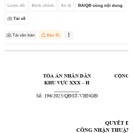
Lược đồ
Đính chính
Án lệ
BA/QĐ cùng nội dung
Tải về
Tải văn bản
Báo lỗi
TÒA ÁN NHÂN DÂ
N  
CỘNG 
KHU VỰC XXX
–
 H 
__________
Số: 
196/2025
/QĐST
-
V
HNGĐ
QUYẾT ĐỊ
CÔNG NH
ẬN THUẬN 