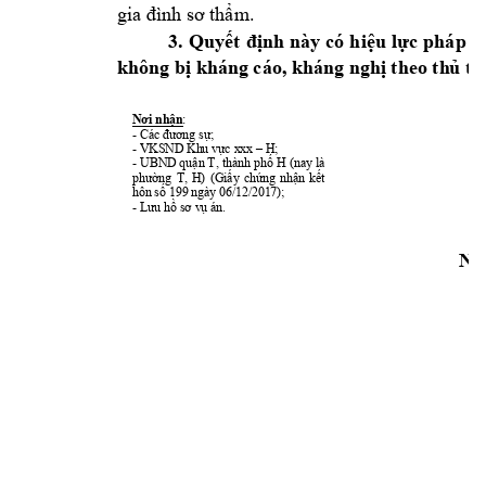
gia đình sơ t
hẩm.
3.
Quyết 
định 
này 
có 
hiệu 
lực 
pháp 
l
không bị khán
g cáo, kháng n
ghị theo th
ủ tụ
Nơi nhận
: 
- 
Các đương sự;
- VKSND 
Khu vực xxx
–
 H; 
- 
UBND 
qu
ận 
T
,
 thành 
phố 
H 
(nay là 
phường 
T
, 
H) 
(Giấy 
chứng 
nhận 
kết 
hôn số 
199 ngày 06/12/2017); 
- 
Lưu hồ sơ vụ án.
Ng