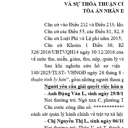
VÀ SỰ THỎA TH
UẬN
CỦA
TÒA ÁN NH
ÂN DÂ
Căn cứ
và
o 
Điề
u 
21
2 
và
 Đi
ều
 21
3; 
k
hoả
Căn cứ
các
 Đ
iề
u 
55,
 c
ác 
Điề
u 
81,
 8
2, 
8
3,
Căn cứ Luật Phí 
và Lệ phí năm 2
015;
Căn 
cứ 
Khoản 
1 
Điều 
3
6; 
Kho
326/2016/UBTV
QH14 ngày 
30/12/
2016 của 
về mức thu, miễ
n, giảm, thu, n
ộp, quản lý 
và 
Sau 
khi 
nghiên 
cứu 
hồ 
sơ 
việ
c 
H
140/2025/TLST- V
HNGĐ
ngày 
26
tháng 
8
n
thuận t
ình ly hôn
”, 
gồm những n
gười tham 
gia
Người yêu cầu
giải q
uyết việc hôn nh
- Anh 
Đặng 
Văn L
, sinh ngày 25/
8/19
Nơi thường 
trú
: 
Ngõ xxx C
, p
hường 
T
, 
Căn cước 
công dân 
số: 
************
;
cảnh sát quản l
ý hành chính về 
trật tự xã h
ội.
- 
Chị Nguyễn Thị L
,
 sinh ngày 06/
10/
Nơi thường 
trú
: 
Thôn V, xã T
, t
hành ph