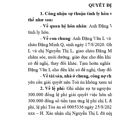
QUYẾT ĐỊN
1.
Công nh
ận sự thuận tình ly hôn và 
thể như sau
:  
- 
Về 
quan 
hệ 
hôn 
nhân
: 
A
nh 
Đặng Vă
tình ly hôn. 
- 
Về con chung
: 
Anh 
Đặng Văn L
và c
cháu 
Đặng 
Minh 
Q
, 
sinh 
ngày 
1
7/8/202
0. 
Ghi 
L 
và 
chị 
Nguyễn 
Thị 
L
, 
giao
cháu 
Đặng 
Min
chăm s
óc, nuôi 
dưỡng, giá
o
 d
ục ch
o đế
n khi 
c
có 
đề 
nghị, 
thay 
đổi 
khác. 
Tạm 
hoãn 
nghĩa 
vụ
Đặng Văn L
cho đế
n khi có đề 
n
ghị, tha
y
 đổi 
- 
Về 
tài 
sản, 
nhà 
ở 
ch
ung
, 
công 
nợ 
chu
yêu cầu giải 
quyết 
nên Toà án k
hông xem xét.
2.
Về 
lệ 
phí
:
Ghi 
nhận 
sự 
tự 
nguyện 
c
300.000 
đồng 
lệ 
phí 
giải 
quyết 
việc 
hôn 
nhâ
300.000 đồng số
 tiền 
tạm ứng 
lệ phí 
chị L
đã 
phí, 
lệ 
phí Tòa
 án
số 
0
00533
6 ngà
y 
2
5/8/2025 
xxx 
–
H. 
Xác 
nhận 
chị 
Nguyễn Thị 
L
đã 
n
ộp 