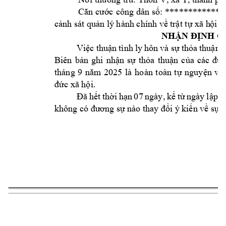
Căn cước 
công dân 
số: 
************
;
cảnh sát quản l
ý hành chính về 
trật tự xã h
ội.
NHẬN ĐỊNH C
Việc 
thuận 
tình 
ly hô
n 
và sự 
thỏa 
thuận 
Biên 
bản 
ghi 
nhận 
s
ự 
thỏa 
thuận 
của 
các
đ
ươ
tháng 
9 
năm 
202
5 
là 
hoàn 
t
oàn 
tự 
nguyện 
và 
đức xã hội.
Đã 
hết 
thời 
hạn 
07 
ngày, 
kể 
từ 
ngày 
lập 
B
không có đư
ơng sự nào tha
y
 đổi ý 
kiến về sự
 