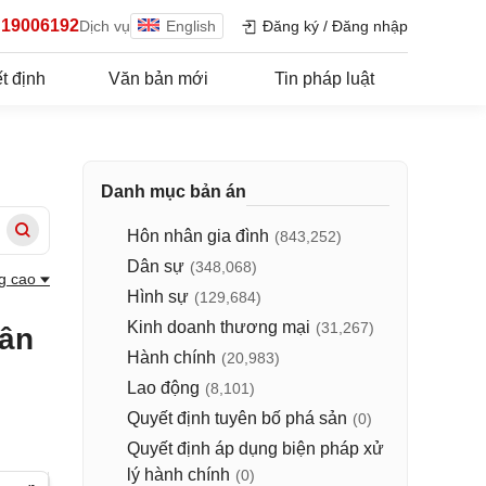
19006192
Dịch vụ
English
Đăng ký
/
Đăng nhập
t định
Văn bản mới
Tin pháp luật
Danh mục bản án
Hôn nhân gia đình
(843,252)
Dân sự
(348,068)
g cao
Hình sự
(129,684)
Kinh doanh thương mại
(31,267)
hân
Hành chính
(20,983)
Lao động
(8,101)
Quyết định tuyên bố phá sản
(0)
Quyết định áp dụng biện pháp xử
lý hành chính
(0)