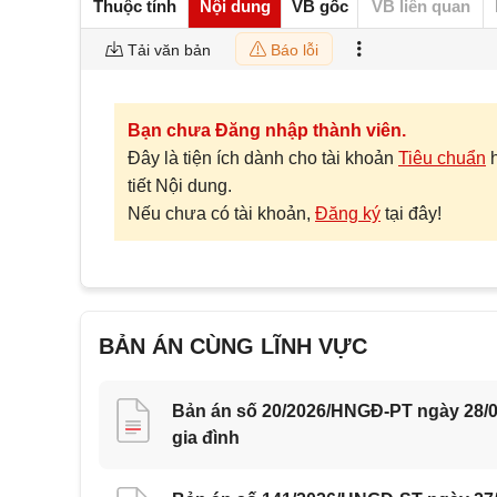
Thuộc tính
Nội dung
VB gốc
VB liên quan
Tải văn bản
Báo lỗi
Bạn chưa Đăng nhập thành viên.
Đây là tiện ích dành cho tài khoản
Tiêu chuẩn
tiết Nội dung.
Nếu chưa có tài khoản,
Đăng ký
tại đây!
BẢN ÁN CÙNG LĨNH VỰC
Bản án số 20/2026/HNGĐ-PT ngày 28/0
gia đình