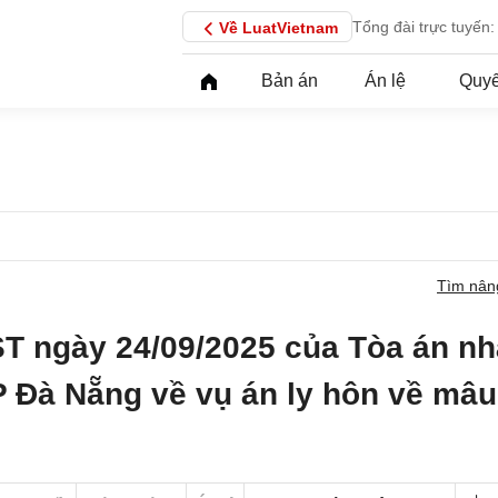
Tổng đài trực tuyến:
Về LuatVietnam
Bản án
Án lệ
Quyế
Tìm nân
T ngày 24/09/2025 của Tòa án n
P Đà Nẵng về vụ án ly hôn về mâu