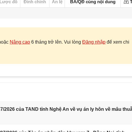
Lược đồ
Đính chính
Án lệ
BA/QĐ cùng nội dung
T
hoặc
Nâng cao
6 tháng trở lên. Vui lòng
Đăng nhập
để xem chi
7/2026 của TAND tỉnh Nghệ An về vụ án ly hôn về mâu thu