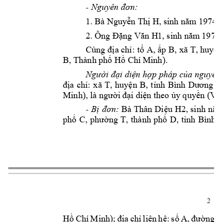
- 
Nguyên đơn:
1. Bà Nguy
n T
h
 H
ễ
ị
, sinh năm
 1974;
2. Ông 
Đặng Văn H
1, sinh năm
 19
71;
a ch
: 
t
A, 
p B, 
xã 
T, huy
n
Cùng đị
ỉ
ổ
ấ
ệ
B, Thành ph
 H
 Chí
 Minh
).
ố
ồ
i di
n h
p pháp c
Người đạ
ệ
ợ
ủa 
nguyên
a 
ch
: 
x
ã 
T, 
huy
n 
B, 
t
đị
ỉ
ệ
ỉ
nh 
Bình 
Dương 
(
Minh
i d
i
n theo 
y
 quy
), là người đạ
ệ
ủ
ền (Vă
Bà 
Thân 
Di
u 
H2
- 
B
ị
đơn:
ệ
, 
sinh 
năm
ph
ng 
T, 
t
hành 
ph
D, 
t
ố
C, 
phườ
ố
ỉnh 
Bình 
2 
H
Chí 
Minh
a 
ch
liên 
h
: 
s
ng 
s
ồ
); 
đị
ỉ
ệ
ố
A, 
đườ