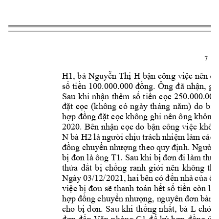
7 
H1
, 
bà 
Nguy
n
Th
H 
b
n 
công 
vi
ễ
ị
ậ
ệc 
nên 
đã
s
ti
n, 
gia
ố
ền 
100.000.000 
đồng. 
Ông 
đã 
nhậ
Sau 
khi 
nh
n 
thêm 
s
ti
n 
c
ậ
ố
ề
ọc 
250
.000.
000
t 
c
đặ
ọc 
(không 
có 
ngày 
tháng 
năm) 
do 
b
ị
h
t c
c k
hông ghi nên ông k
hông 
ợp đồng đặ
ọ
2020. 
Bên nh
n 
c
c do
 b
n công 
vi
c 
khôn
ậ
ọ
ậ
ệ
N 
bà 
H2
i 
ch
u 
t
rách 
nhi
m 
làm 
các 
là 
n
gườ
ị
ệ
ng 
chuy
đồ
n 
nhượng 
t
heo 
quy 
định. N
gười 
b
T1
. Sau 
khi b
 t
ị
đơn 
là ông 
ị
đơn 
đi làm
 thủ
th
t 
b
ch
ng 
ranh 
gi
i 
nên 
không 
th
ửa 
đấ
ị
ồ
ớ

n 
nhà 
c
a 
ôn
Ngày 
03/12/2021, 
hai 
bên 
có 
đế
ủ
vi
c b
 thanh toán h
t s
ti
n còn l
i
ệ
ị
đơn sẽ
ế
ố
ề
ạ
h
ng 
chuy
ợp 
đồ
n 
nhượng, n
g
uyên 
đơn 
bàn 
g
cho 
b
ng 
nh
t, 
bà 
L 
ch
v
ị
đơn. 
Sau 
khi 
th
ố
ấ
ở
n 
ký 
h
ng 
y 
đơn 
đ
ế
Văn 
phòng 
C1
đ
ợp 
đồ
ủ