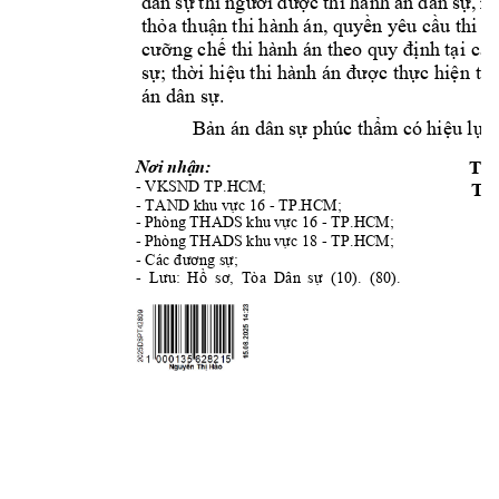
dân 
s
c 
thi
h
ành 
án dân 
s
ự
t
hì 
ng
ười 
đ
ượ
ự, 
n
th
a thu
n thi hành án, quy
n 
yêu c
u thi h
ỏ
ậ
ề
ầ
ng ch
nh t
cư
ỡ
ế
thi hành 
án theo quy đ
ị
ại
 các
s
; 
th
i hi
c 
th
c 
hi
ự
ờ
ệu thi 
hành 
án 
đượ
ự
ện 
th
án dân s
. 
ự
B
n án dân 
s
 phúc th
m
 có hi
u l
c
ả
ự
ẩ
ệ
ự
TM
n:        
Nơi nhậ
- VKSND TP.HCM
;
TH
- TAND
 khu v
c 16 - TP.HCM; 
ự
- Phòng THA
DS khu v
c 16 - TP.HCM;
ự
- Phòng THA
DS khu v
c 18 - TP.HCM; 
ự
- 
; 
Các đương sự
-  
  (10
).  (80).
Lưu: 
Hồ
sơ,  Tòa 
Dân 
s
ự