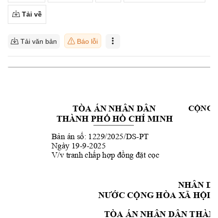
Tải về
Tải văn bản
Báo lỗi
TÒA ÁN NHÂ
N DÂN 
C
NG 
Ộ
THÀNH PH
H
 CHÍ MINH 
Ố
Ồ
B
n án s
: 1229/2025/
DS-
PT
ả
ố
Ngày 19-9-2025
V/v tranh ch
p h
t c
c
ấ
ợp đồ
ng đặ
ọ
NHÂN D
A
C C
NG HÒA X
Ã H
I 
NƯ
Ớ
Ộ
Ộ
TÒA
ÁN NHÂ
N DÂN THÀN