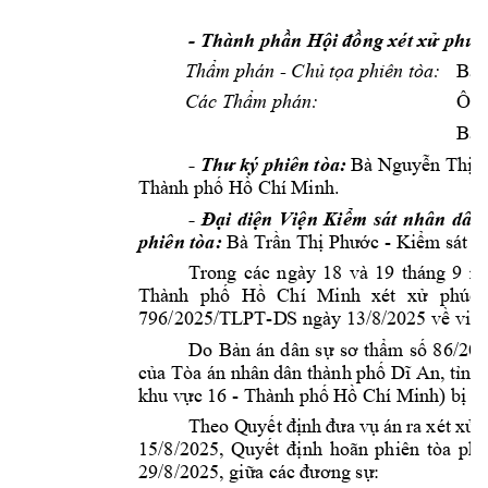
- Thành ph
n H
ng xét x
 phúc
ầ
ội 
đồ
ử
Bà 
Th
m phán - 
Ch
 t
a phiên tòa: 
ẩ
ủ
ọ
Ông
Các Th
m phá
n:
ẩ
Bà 
- 
Bà Nguy
n Th
T
Thư 
ký 
phiên 
tòa:
ễ
ị
Thành ph
 H
 Chí M
inh. 
ố
ồ
- 
i 
di
n 
Vi
n 
Ki
m 
s
t 
nhân 
dân 
Đ




phiên tòa:
Bà Tr
n T
h
c 
- 
Ki
m s
t v
ầ
ị
Phướ

á
Trong 
các 
n
gày 
18 
và 
19 
thá
ng 
9 
n
Thành 
ph
H
Chí 
Minh 
xét 
x
phúc 
ố
ồ
ử
796/2025/TLPT-D
S ngày 13/8/2
025 v
vi
ề
ệc
Do 
B
n 
án 
d
ân 
s
m 
s
86/20
ả
ự
sơ 
thẩ
ố
c
a Tòa án nhân 
dân thành ph
ủ
ố
Dĩ An, t
ỉnh
khu v
c 16 - Thà
nh ph
 H
 Chí Mi
nh) b
 k
ự
ố
ồ
ị
Theo 
Q
uy
án 
ra 
x
ét 
x
ết 
định 
đưa 
vụ
ử
15/8/2025, 
Quy
nh 
hoãn 
phiên 
tòa 
phú
ết 
đị
29/8/2025, gi
: 
ữa các 
đương sự