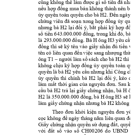
c gì
 s
 ti
n
cũng không th
làm đượ
ố
ền đã nh
ậ
n
u h
ng m
ua bán 
không thành 
nên bà 
ế
ợp 
đồ
y 
q
uy
n 
toàn 
quy
n 
cho 
bà 
H2
n 
ngày 
3
ủ
ề
ề
. 
Đế
ch
n 
xong 
h
ng 
y 
quy
ứng 
viên 
đã 
so
ạ
ợp 
đồ
ủ
H2
l
i 
ý, 
b
t 
ph
i ký
 h
n
nhưng bà 
ại đổ
ắ
ả
ợp đồ
s
ti
ố
ền 
643.000.0
00 đồng, 
trong khi 
đó, bà 
ng. Bà 
H 
ông 
H3
 yêu 
c
u 
là 2
93.000.000 
đồ
ầ
ng 
thì 
s
ký 
tên 
vào 
gi
y 
nh
ti
n 
và
đồ
ẽ
ấ
ận 
đủ
ề
n 
vi
ng 
th
tên 
có
liên q
uan 
đ
ế
ệc sang 
nhượ
ửa 
ông 
T1
i
làm 
s
sách ch
o 
bà 
H2
thì 
bà
–
ngườ
ổ
không 
ch
u 
ký 
h
ng 
y q
uy
n 
toàn 
quy
ị
ợp 
đồ
ủ
ề
quy
n 
là bà 
H2
 y
êu c
ề
ầu 
nhưng 
khi Công 
ch
y 
quy
n 
thì 
chính 
bà 
H2
l
i 
ý, 
k
éo 
dài
ủ
ề
ại 
đổ
làm 
m
t 
th
i 
gian 
c
ấ
ờ
ủa 
nguyên 
đơn. 
Sau 
khi
c
u 
bà 
H2
tr
l
i g
i
y ch
ng nh
n, bà 
H ôn
ầ
ả
ạ
ấ
ứ
ậ
H2
ng, 
b
à H 
ông 
H3
 s
 h
là 350.
000.000 đồ
ẽ
ỗ
làm gi
y
 ch
ng nh
H2
ấ
ứ
ận nhưng 
b
à 
không đ
i 
ki
Theo 
đơn 
khở
ện 
nguyên 
đơn 
yêu
c
n
ọc khô
ng đề
ngày tháng 
năm liên 
quan đế
Gi
y ch
ng nh
n 
q
uy
n s
 d
t, 
quy
n 
ấ
ứ
ậ
ề
ử
ụng đấ
ề
v
t 
s
vào 
s
CH00206 
do 
UBND 
h
ới 
đấ
ố
ổ