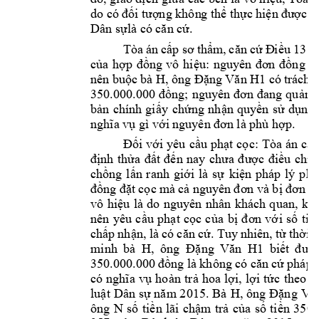
do c
ng khôn
g
 th
th
c hi
ó 
đối tượ

ự
ện 
được t
Dân s
.
ựlà có căn cứ
Tòa 
án 
c
u
131 
ấp 
sơ 
thẩm, 
c
ăn 
cứ
Đi
ề
c
a 
h
ng 
vô 
hi
ng 
ý 
ủ
ợp 
đồ
ệu: 
nguyên 
đơn 
đồ
nên bu
c 
bà H, ông 
 có 
trách 
ộ
Đ
ặng Văn 
H1
n 
l
350.000.000 
đồng; 
nguyên đơn 
đang qu
ả
b
n 
chính 
gi
y 
ch
ng 
nh
n 
quy
n 
s
d
ả
ấ
ứ
ậ
ề
ử
ụng 
 gì v
p.  
nghĩa vụ
ới 
nguyên đơn 
là phù hợ
i 
v
i 
yêu 
c
u 
ph
t 
c
c: 
Tòa 
án 
c
Đố
ớ
ầ
ạ
ọ
ấp
nh 
th
u 
ch
n
đị
ửa 
đất 
đến 
nay 
chưa 
được 
đi
ề
ỉ
ch
ng 
l
n 
ranh 
gi
i 
là 
s
ki
ồ
ấ
ớ
ự
ện 
pháp 
lý 
ph
á
t 
c
c 
mà 
c
đồng 
đặ
ọ
ả
nguyên 
đơn và 
b
ị
đ
ơn 
đ
vô 
hi
u 
là 
do 
nguyên 
n
hân 
khách 
q
uan, 
kh
ệ
nên 
yêu 
c
u 
ph
t 
c
c 
c
a 
b
i 
s
ti
ầ
ạ
ọ
ủ
ị
đơn 
vớ
ố
ề
ch
p 
nh
. Tuy
 nhiên, 
t
th
ấ
ận, 
là c
ó căn 
cứ
ừ
ời 
đ
minh 
bà 
H, 
ông  
bi
Đặng 
Văn 
H1
ết 
đ
ượ
350.
p
háp 
000.000 
đồng là 
k
hông 
có căn 
c
ứ
hoàn 
tr
hoa 
l
i, 
l
i 
t
có 
nghĩa 
vụ
ả
ợ
ợ
ức 
theo 
q
lu
t 
Dân s
H, ông 
ậ
ự
năm 2015. 
Bà 
Đặng 
Vă
ông 
N 
s
ti
n 
lãi 
ch
m
tr
c
a 
s
ti
ố
ề
ậ
ả
ủ
ố
ền 
350.