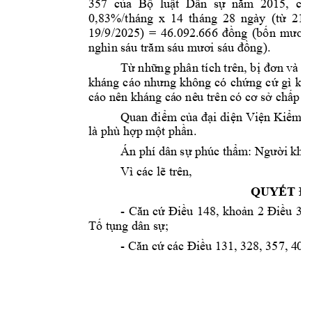
357 
c
a 
B
lu
t
Dân 
s
ủ
ộ
ậ
ự
năm 
2015, 
cụ
0,83%/tháng 
x
14 
tháng 
28 
ngày 
(t
ừ
21/
ng 
(b
19/9/2025) 
= 
46.092.666 
đồ
ốn 
m
ươi 
ng). 
nghìn sáu trăm
 sáu mươi sáu đồ
T
nh
ng phân tích trên, b
ừ
ữ
ị
đơn và n
ng 
c
kháng 
cáo 
nhưng 
không 
có 
ch
ứ
ứ
g
ì 
khá
ch
p n
cáo nên kháng cá
o
 nê
u trên có cơ 
sở
ấ
m c
i 
di
n 
Vi
n 
Ki
m s
Quan đi

ủa 
đạ
ệ
ệ

là phù h
p m
t ph
n.
ợ
ộ
ầ
Án phí dân s
 phúc t
h
i khá
ự
ẩm: Ngườ
Vì các l
 trên, 
ẽ
QUY
ẾT Đ
- 
u
148, 
kho
Căn 
cứ
Đi
ề
ản 
2 
Điều 
308
T
 t
ng dân s
; 
ố
ụ
ự
- 
n c
u 
131, 328, 357, 4
08
Că
ứ
các Điề