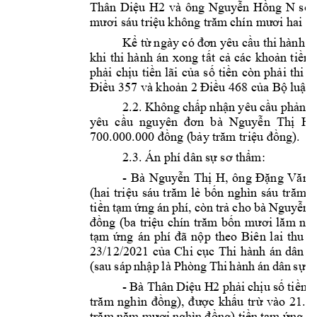
Thân 
Di
u 
H2 
và 
ông 
Nguy
n 
H
ng 
N 
s
ệ
ễ
ồ
ố
mươi sáu triệu 
không trăm
 chí
n mư
ơi hai n
K
 t
u thi 
hành á

ừ
ngày có đ
ơn
 y
êu cầ
khi 
thi 
hành 
án 
xong 
t
t 
c
các 
kho
n 
ti
n, 
ấ
ả
ả
ề
ph
i 
ch
u 
ti
n 
lãi 
c
a 
s
ti
n 
còn 
ph
i 
thi 
h
ả
ị
ề
ủ
ố
ề
ả
u 357 và kho
u 468 c
a B
lu
t 
Đi
ề
ản 2 
Điề
ủ
ộ
ậ
2.2. K
hông 
ch
p
nh
n yêu 
c
u ph
n 
t
ấ
ậ
ầ
ả
yêu  c
Nguy
n 
Th
  H 
ầu 
nguyên  đơn 
bà 
ễ
ị
ng (
b
ng). 
700.000.000 đồ
ảy
 trăm triệu đồ
2.3. Án phí dân 
s
m:  
ự
sơ thẩ
- 
Bà 
Nguy
n 
Th
H, 
ông 
ễ
ị
Đặng 
Văn 
(hai 
tri
b
ệu 
sáu 
trăm 
l
ẻ
ốn 
nghìn 
sáu 
t
răm
b
ti
n 
t
m 
ng 
án 
phí, 
cò
n 
tr
cho 
bà 
Nguy
n 
ề
ạ
ứ
ả
ễ
ng 
(ba 
tri
đồ
ệu 
chín 
trăm
bốn
mươi 
l
ăm 
ngh
t
m 
p 
theo 
Biên 
l
ai 
thu 
ti
ạ
ứng 
án 
phí 
đã 
nộ
23/12/2021 
c
a 
Chi 
c
c 
Thi 
hành 
án 
dân 
s
ủ
ụ
(sau 
s
áp 
nh
p 
là 
Phòng 
Thi 
h
ành 
án 
dân 
s
k
ậ
ự
- 
Bà 
Thân 
Di
u H
2 
ph
i 
ch
u 
s
ti
ệ
ả
ị
ố
ền 
3
c 
kh
u 
tr
trăm 
nghìn 
đồng), 
đượ
ấ
ừ
vào 
21.75
ng) ti
n 
t
m 
trăm 
năm mươi 
n
ghìn 
đồ
ề
ạ
ứng án