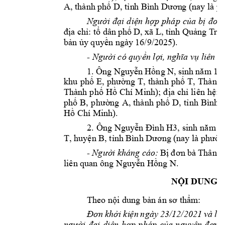
A, thành ph
 D, t
ố
ỉn
h Bình Dươn
g (nay
 là p
i 
di
n 
h
p 
pháp 
c
a 
b
Người 
đạ
ệ
ợ
ủ
ị
đơn:
a ch
: 
t
 dân
 ph
D, xã L, 
t
nh Qu
ng T
r
đị
ỉ
ổ
ố
ỉ
ả
ị, 
b
n 
y
 quy
n ngày
 16/9/2025). 
ả
ủ
ề
- 
i có quy
n l
 liên q
Ngườ
ề
ợi,
 nghĩa vụ
1. Ôn
g Nguy
n H
ng 
N
ễ
ồ
, sinh 
năm 
19
khu 
ph
ng 
T
, 
th
ành 
ph
T, 
Thành 
ố
E, 
phườ
ố
Thành 
ph
H
Chí 
Minh
a 
ch
liên 
h
: 
s
ố
ồ
); 
đị
ỉ
ệ
ph
B, 
p
n
g 
A, 
thành 
ph
D, 
t
ố
hư
ờ
ố
ỉ
nh 
Bình 
H
 Chí Minh
).
ồ
2. 
Ông 
Nguy
ễn 
Đình H3, 
sinh 
năm 
1
T, huy
n B, t
n
ệ
ỉnh B
ình Dương (
nay là phườ
B
Thân 
D
- 
i kh
áng 
cáo:
Ngườ
ị
đ
ơn 
bà 
liên quan 
ông Nguy
n H
ng N.
ễ
ồ
NỘI DUNG 
Theo n
i dung 
b
m:
ộ
ản án sơ thẩ
i ki
n 
ngày 
23/12/2021 
và 
l
i
Đơn 
khở
ệ
ờ
i 
di
n 
h
p 
pháp 
c
người 
đạ
ệ
ợ
ủa 
nguyên 
đơn 