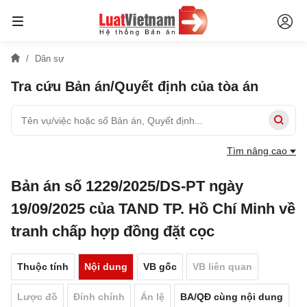
Dân sự
Tra cứu Bản án/Quyết định của tòa án
Tìm nâng cao
Bản án số 1229/2025/DS-PT ngày
19/09/2025 của TAND TP. Hồ Chí Minh về
tranh chấp hợp đồng đặt cọc
Thuộc tính
Nội dung
VB gốc
VB liên quan
Lược đồ
Đính chính
Án lệ
BA/QĐ cùng nội dung