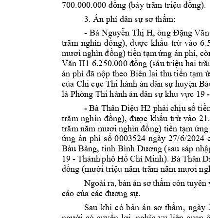
ng (
b
ng). 
700.000.000 đồ
ảy
 trăm triệu đồ
3. Án phí dâ
n s
m:  
ự
sơ thẩ
- Bà 
Nguy
n Th
H, ông 
ễ
ị
Đặng Văn H
c 
kh
u 
tr
trăm 
nghìn 
đ
ồng), 
đ
ượ
ấ
ừ
vào 
6.
55
ng) 
ti
n t
m 
ng án 
phí, 
còn 
t
mươi 
nghìn 
đ
ồ
ề
ạ
ứ
ng (sáu tri
Văn H1
6.250.000 đồ
ệu hai trăm 
p theo Biên lai t
hu ti
n
 t
m 
ng
án phí đ
ã nộ
ề
ạ
ứ
c
a Chi 
c
c Th
i
 hàn
h
 án 
dân s
huy
n Bàu 
ủ
ụ
ự
ệ
là Phòng Thi 
h
ành án dân 
s
 khu v
c 19 - T
ự
ự
- 
Bà 
Thân 
Di
u H
2 
ph
i 
ch
u 
s
ti
ệ
ả
ị
ố
ền 
3
c 
kh
u 
tr
trăm 
nghìn 
đồng), 
đượ
ấ
ừ
vào 
21.75
ng) 
ti
n t
m 
trăm 
năm mươi 
nghìn 
đồ
ề
ạ
ứng 
án
ng 
án 
phí 
s
0003524 
ngày 
27/6/2024 
c
ứ
ố
ủ
Bàu Bàng, 
t
p l
ỉnh Bình 
Dương (sau s
áp nh
ậ
19 
- 
Thành 
p
h
H
Chí 
Minh). 
Bà 
Thân 
Di
ố
ồ
ệ
i tri
đồng (m
ườ
ệu năm trăm năm
mươi nghì
Ngoài 
ra, 
b
m 
còn 
tuyên 
v
ản 
án 
sơ 
thẩ
ề
cáo c
. 
ủa các đươ
n
g sự
Sau 
khi 
có 
b
m, 
ngày 
30
ản 
án 
sơ
thẩ
i 
có 
quy
n 
l
liên 
quan 
ông
ngư
ờ
ề
ợi, 
nghĩa 
vụ