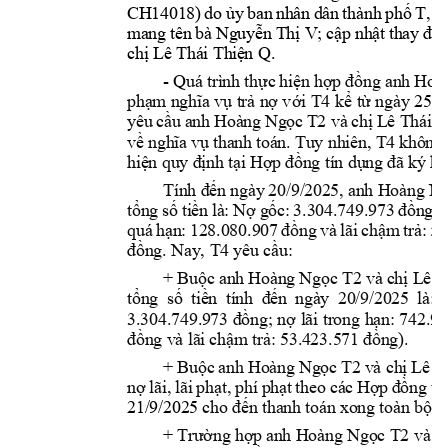
CH14018) 
do 
ủy 
b
an 
nhân 
dân 
thành 
phố 
T
, 
tỉ
mang 
tên 
b
à 
Nguyễn T
hị V; 
cập nhật
 t
hay 
đổi
chị Lê Thái Thiệ
n
 Q
. 
- Q
uá trì
nh thực 
hiện hợ
p đồng an
h Hoà
phạm nghĩa vụ 
trả nợ v
ới 
T4
kể 
từ ngày 
2
5/1
yêu 
cầu 
anh Hoà
ng 
Ngọc 
T2
và 
chị 
Lê T
hái 
T
về nghĩ
a vụ 
thanh t
oán. 
Tuy nhiên, 
T4
không 
hiện quy đị
nh tại Hợ
p đồng tín dụn
g đã ký 
kế
Tính đế
n ngày 
20/9/2
025, an
h Hoàng N
tổng 
số 
tiền 
là: 
Nợ g
ốc: 
3.304.749.973 
đồng; 
quá 
h
ạn: 
128.080.907 
đồng 
v
à 
lãi 
chậm 
trả: 
53
đồng. Nay, 
T4
yêu cầu:
+ Buộc an
h Hoàng 
Ngọc T2
và c
hị Lê T
tổng 
số 
tiền 
tính 
đến 
ngà
y  2
0/9/2025 
là: 
3.304.749.
973 đồng; 
nợ 
lãi trong 
hạn: 742.98
đồng và lãi
 chậm trả: 53.
423.571 đồ
ng).
+ Buộc 
anh Hoà
ng Ng
ọc T2
và chị
 Lê 
T
nợ 
lãi, 
lãi 
phạt, 
p
hí 
phạt 
theo 
các 
Hợp 
đồng 
tín
21/9/202
5
cho đến tha
nh toán xo
ng toàn bộ 
k
+ Trường hợp an
h Hoàng Ngọc T2
và c