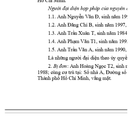
Hồ Chí 
Minh
. 
Người đại 
diện hợp p
háp của 
nguyên đơ
1.1. Anh 
N
guyễn Văn Đ, sinh 
năm 1991
1.2. Anh 
Đă
ng Chí B, sinh nă
m 1997, v
1.3. Anh 
Trầ
n Xuân T, sinh 
năm 1984, 
1.4. Anh 
Phạ
m Văn T
1, sinh năm 199
2,
1.5. Anh 
Trầ
n Văn A, sinh 
năm 1990, 
v
Là những 
người đại di
ện theo ủy 
quyền 
2. 
: 
Anh 
Hoàng 
Ngọc 
T2, sinh 
nă
Bị 
đơn
1988; cùng cư 
trú tại: 
Số nhà A
, Đường số 
A
Thành ph
ố Hồ Chí Mi
nh
, vắ
ng mặt.