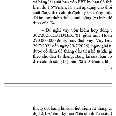
và bằn
g lãi 
suất bá
n vốn 
FPT kỳ 
h
ạn 
03 thá
ng
biên 
độ 
1
,5%/nă
m; 
lãi 
suất 
áp 
dụng 
cho t
h
ời 
g
suất được 
điều 
chỉnh định kỳ 
03 
tháng một lầ
T4
tại 
thời 
điểm 
điều 
chỉnh 
cộng 
(+) 
biên 
độ 
4
định của 
T4
. 
- 
Đề
ngh
ị
vay 
v
ố
n 
kiêm 
h
ợp 
đồ
ng 
ch
302/2021/H
DTD/BD
G/01  gi
ữ
a  anh 
Hoàng 
270.000.0
00 
đồ
ng; 
m
ục 
đích 
vay: 
Vay 
tiê
u 
d
29/7/202
1 
đế
n 
ngày 
29/7/2026); 
ngày 
gi
ả
i 
ngâ
đư
ợ
c c
ố
định 03 
tháng đ
ầ
u 
tiên
k
ể
t
ừ
 khi 
gi
ả
i
theo c
ho 
đế
n 
48 thán
g: B
ằ
ng 
lãi 
su
ấ
t bá
n 
v
ố
n 
đi
ề
u 
ch
ỉ
nh 
c
ộng 
(+) 
biên 
độ
2,0%/
năm; 
lãi s
u
5 
tháng 
60
: 
b
ằ
ng 
lãi 
su
ấ
t t
i
ế
t 
ki
ệ
m 
12 t
háng c
ủ
a 
độ
12,1%/nă
m; kỳ
 h
ạn điề
u c
h
ỉ
nh lãi su
ấ
t: 
03