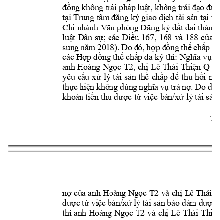
đồng 
không t
rái p
háp l
uật, k
hông trái
 đạ
o đứ
c
tại Trung tâm đăng ký giao dịch tài sản tại t
Chi nhán
h 
Văn phò
ng Đăng ký đất đai thành
luật 
Dân 
sự; 
các 
Điều 
167, 
168 
và 
1
88 
của 
L
sung 
năm 
2018). 
Do đ
ó, 
hợp 
đồng 
thế 
chấp 
nà
các Hợp đồng 
thế chấp đã ký 
thì: Nghĩa vụ đ
anh 
Hoàng Ngọc 
T2, 
chị 
Lê 
Thái 
Thiện 
Q
đư
yêu 
cầu 
xử 
lý 
tài 
sản 
thế 
chấp 
để 
thu 
hồi 
nợ 
thực 
hiện 
không đ
úng 
n
ghĩa 
vụ trả 
nợ. 
Do 
đó,
khoản tiền thu đ
ược từ việc 
bán/
xử 
lý tài sản 
7 
nợ 
của anh 
Hoàng Ngọc 
T2
và 
chị Lê 
Thái T
được từ việc 
bán/xử lý t
ài sản bảo đảm đư
ợc 
thì 
anh 
Hoàng 
Ngọc 
T2
và 
chị 
Lê 
Thái 
Thiệ