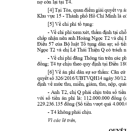
nợ còn lại
 tại 
T4
. 
[4] 
Tại T
òa, 
quan 
điểm 
giải 
quyết 
vụ 
án 
Khu vực 
15 
- 
Thành p
hố Hồ Chí 
Minh là có c
[5] Về chi 
phí tố tụng:
- 
Về 
chi 
phí 
x
em 
xét, 
thẩm 
định 
tại 
chỗ 
là
chấp nhậ
n nên a
nh Hoàng 
Ngọc T2
và 
chị Lê
Điều 
57 
của 
Bộ 
luật 
Tố 
tụng 
dân 
sự; 
số 
tiền 
Ngọc T2
và c
hị Lê Thái Thiệ
n Q
có trác
h nhi
- 
Về 
chi 
phí 
đăng 
Thô
ng 
tin 
trên 
các 
phư
đồng; 
T4
tự chịu the
o quy định tại Điề
u
 180 
c
[6]
V
ề án phí 
dân sự 
sơ thẩm: 
Căn cứ Đ
quyết 
số 
326/2016/UB
TVQH14 
ngày 
30/12/2
định về mức 
thu, miễn
, giảm, thu, n
ộp, quản 
- 
Anh 
T2
, 
chị 
Q 
phải chịu 
trên 
số 
tiền 
t
với 
số 
tiền 
án 
phí 
là: 
112.000.000 
đồng 
(củ
229.236.1
35 đồng (S
ố tiền vượt 
quá 4.000.
00
- 
T4
không 
phải chịu.
Vì các lẽ t
rên, 
QUYẾT 