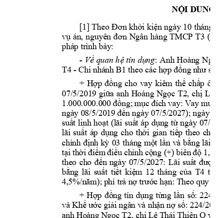
NỘI DUNG 
[1] 
Theo 
Đơn 
khởi 
kiện 
ngày 
10 
tháng 
vụ 
án, 
nguyên 
đ
ơn 
Ngân 
h
àng 
TMCP 
T3 
(
T
pháp trình bà
y:  
- 
:
Anh 
Hoàng 
Ngọ
Về 
quan h
ệ 
tín 
dụng
T4
 - Chi nhá
nh B1 theo các
 h
ợp đồng n
hư sau
+ 
Hợp 
đồng 
cho 
vay 
kiêm 
thế 
chấ
p 
ô 
t
07/5/201
9 
gi
ữ
a 
anh 
Hoàng 
Ng
ọ
c 
T2, 
ch
ị
Lê 
1.
000
.
000
.000 
đồng; 
mụ
c 
đích 
vay: 
Vay 
mua 
ngày 08/5/2019 đế
n ngày 
07/5/2
027); ngày 
g
su
ấ
t 
linh 
ho
ạ
t 
(lãi 
su
ấ
t 
áp 
d
ụ
ng 
t
ừ
ngày 
07/5/
lãi 
su
ấ
t 
áp 
d
ụ
ng 
cho 
t
h
ờ
i 
gian 
ti
ếp 
the
o 
cho 
ch
ỉnh 
đị
nh k
ỳ
03 
tháng m
ộ
t 
l
ầ
n 
và 
b
ằ
ng 
lãi s
t
ạ
i 
th
ời điểm 
điề
u 
ch
ỉ
nh c
ộng (+
) biên 
độ
1,5
theo 
ch
o 
đế
n 
ngày 
07/5/2
027: 
Lãi 
su
ất 
được
b
ằ
ng 
lãi 
su
ấ
t 
ti
ế
t 
ki
ệ
m 
12 
tháng 
c
ủ
a 
T4
t
ạ
i
4,5%/năm); 
phí trả
 n
ợ
trướ
c h
ạn:
 Theo qu
y đị
+ 
Hợp 
đồng 
tín 
dụng 
từng
lần 
số:
224
/
và Khế ước giải ngân và nhận nợ số: 22
4/20
anh 
Hoàng 
Ngọc T2, chị Lê T
hái Thiện Q
 và