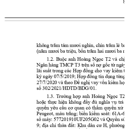
8 
không t
răm tám 
mươi nghì
n, chín t
răm l
ẻ bảy
(năm mươi 
ba triệu, b
ốn trăm hai mư
ơi ba n
g
1.2. 
Buộc 
anh 
Hoàng 
Ngọc 
T2
và 
chị 
L
Ngân 
hàng 
TMCP T
3 
t
rên số 
nợ 
gốc 
từ 
ngày 
lãi suất 
trong 
các 
Hợp
đồng 
cho 
vay k
iêm thế
ký ngày 
07/5/2019
; 
H
ợp 
đồ
ng tín 
d
ụ
ng t
ừ
ng l
27/7/202
0 
và 
theo 
Đề
ngh
ị
vay 
v
ố
n 
k
iêm 
h
ợp 
s
ố
 302/20
21/HDTD/B
DG/01. 
1.3. 
Trường 
hợp 
anh 
Hoàng 
Ngọc 
T2
v
hoặc 
thực 
hiệ
n 
không 
đầy 
đ
ủ 
nghĩa 
vụ 
trả 
n
quyền 
yêu 
cầu 
c
ơ 
quan 
có 
thẩm 
quyền 
xử 
lý
Peugeot, 
màu 
trắng; 
biển 
kiểm 
soát: 
61A
-
609
số máy: 
577201910UF205G
02 và 
Quyền sử
 
9; 
địa 
c
hỉ 
t
hửa 
đất: 
Khu 
dân 
cư 
H, 
phường 
H