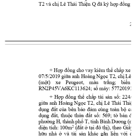
T2
và chị Lê T
hái Thi
ện Q
đã ký hợp 
đồng th
2 
+ Hợp 
đ
ồng 
cho vay 
kiêm thế 
chấp xe 
ô
07/5/201
9 giữa 
anh Hoàng 
Ngọc T2, 
chị 
Lê T
(một) 
xe 
Peugeot, 
màu 
trắng; 
biển 
RN2P45VA
6KC113624; s
ố máy: 57
720191
+ 
Hợp 
đồng 
thế 
chấp 
tài 
sản 
số: 
224/2
giữa 
anh 
Hoàng Ngọc 
T2
, 
chị 
Lê 
Thái 
Thiện
dụng 
đất 
của 
bên 
bảo 
đảm 
cùng 
toàn 
bộ 
các
dụng 
đất, 
thuộc 
thửa 
đất 
số: 
569; 
tờ 
bản 
đồ 
phường 
H, 
thành 
phố 
T, 
tỉnh 
Bình 
Dương 
(na
2
diện tích: 
100m
(đất 
ở tại đô t
hị), the
o Giấy 
hữu 
nhà 
ở 
và 
tài 
sản 
khác 
gắn 
liền 
với 
đất