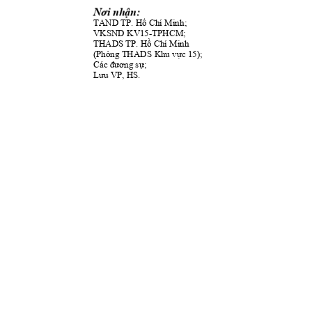
Nơi nhận:
T
TAND TP. Hồ Chí Min
h;
VKSND KV15-TPHC
M; 
THADS TP. Hồ Chí Min
h
(Phòng THADS 
Khu vực 15);
Các đương sự;
Lưu VP, HS.