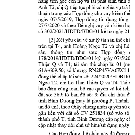
hàng ti
ề
n g
ố
c 
còn n
ợ
 và 
lãi phát sinh 
tí
nh đến
Anh 
T2
, 
chị 
Q
tiếp 
tục 
phải 
có 
n
ghĩa 
vụ 
trả 
lãi
thuận 
trong 
các Hợp 
đồng cho 
vay kiêm 
thế 
c
ngày 
07/5/2
019
; 
H
ợp 
đ
ồ
ng 
tín 
d
ụ
ng 
t
ừ
ng 
l
ầ
27/7/202
0 
và 
theo 
Đề
ngh
ị
vay 
v
ố
n 
k
iêm 
h
ợp 
s
ố
 302/20
21/HDTD/B
DG/01 k
ể
từ ngày 
21/9
[3] 
X
ét 
yêu 
cầu 
về 
x
ử 
lý 
tài 
sản 
thế 
chấp
,
trên 
tại 
T4
, 
anh 
Hoàng 
Ngọc 
T2
và 
chị 
Lê 
T
sản, 
thông 
t
in 
như 
sau:
Hợp 
đồ
ng 
ch
178/2019/H
DTD/BD
G/01 
ký 
ngày 
07/5/2019
Thiện 
Q
và 
T4
; 
tài 
sản 
thế 
chấp 
là: 
01 
(mộ
t)
61A-
609.
50; 
số khung: 
RN2P45VA6
KC11362
đồng 
thế 
chấp 
tài 
sản
số: 
224/2020/HDB
D/BD
Ngọc T2
, 
chị Lê 
Thái Thiện 
Q
 và 
T4
. 
Tài 
sản
bảo đảm cùng toàn bộ 
các quyền và lợi ích 
p
đất 
số: 
569; 
tờ 
b
ản 
đồ 
số: 
9; 
địa 
chỉ 
thửa 
đất:
tỉnh Bình Dương (nay là 
phường P, 
Thành ph
tại 
đô 
thị), 
theo 
Giấy 
chứng 
nhận 
quyền 
sử 
dụ
gắn 
liền 
với 
đất 
số
CV 
251834 
(số 
vào 
sổ
c
thành 
phố 
T, 
tỉnh 
Bình 
Dương 
cấp 
ng
ày 
cấp 
cập nhật tha
y đổi ch
ủ sở hữu/sử 
dụng ngày 
08
Các Hợp đồng 
thế chấp này đã đ
ược các