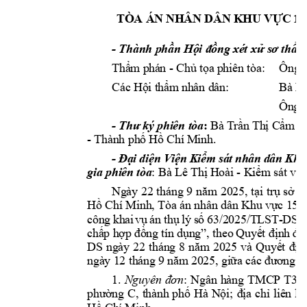
TÒA ÁN N
HÂN DÂN K
HU VỰC 
15
- 
Thành ph
ần Hội đồng 
xét xử sơ thẩm
Thẩm phá
n 
- 
Chủ tọa 
phiên tòa: 
Ông 
Các Hội t
hẩm nhân dâ
n:
Bà H
Ông 
Bà 
Trần 
Thị C
ẩm T
- 
Thư 
ký 
phiên tò
a
:
- 
Thành ph
ố Hồ Chí 
Minh.
- 
Đại 
diện 
V
iện 
Kiểm 
sát 
nhân 
dân 
Khu
: Bà Lê Thị H
oài 
- 
Kiểm sát 
viê
gia phiê
n tòa
Ngày 
22 
tháng 
9 
n
ăm 
2025, 
tại 
trụ 
sở 
T
Hồ 
Chí Minh, Tòa án nhân dân K
hu vực 15 
-
công 
khai
vụ 
án 
thụ 
lý 
số
63/2025/TLST
-
DS 
n
chấp hợp đ
ồng tín 
dụng”, theo 
Quyết định 
đư
DS 
ngày 
2
2 
tháng 
8 
năm 
2025 
và 
Quyết 
địn
ngày 12 thá
ng 9 năm 20
25, giữa các đư
ơng s
1. 
: 
Ngân 
hàng 
TMCP 
T3
; 
Nguyên 
đơn
phường 
C, 
thành 
phố 
Hà 
Nội
; 
địa 
chỉ 
liên 
lạc