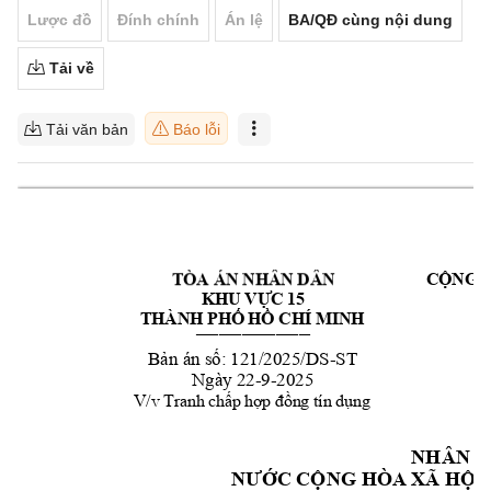
Lược đồ
Đính chính
Án lệ
BA/QĐ cùng nội dung
Tải về
Tải văn bản
Báo lỗi
TÒA ÁN NHÂN DÂN 
CỘNG H
KHU VỰC 15
Đ
THÀNH PHỐ HỒ CHÍ MINH
——————————
Bản án số: 121/2025/D
S
-
ST
Ngày 22
-9-2025
V/v Tranh chấp hợp đồng tín dụng 
NHÂN D
NƯỚC CỘNG HÒ
A XÃ HỘI 