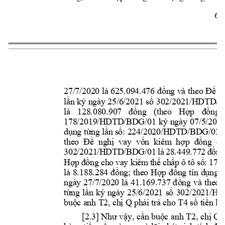
6 
27/7/202
0 
là 625.094.476 đ
ồng và 
theo Đ
ề
n
l
ầ
n ký 
ngày 25/6/2021 s
ố
302/202
1/HDTD/B
là 
128.080.907 
đồng 
(
theo
Hợp 
đồng 
178/2019/H
DTD/BD
G/01 
ký 
ngày 
07/5/201
d
ụ
ng t
ừ
ng l
ầ
n s
ố: 224/2020/HDT
D/BDG/
01 
theo  Đề
ngh
ị
  vay  v
ố
n  kiêm  h
ợp  đồ
ng 
ch
302/2021/H
DTD/BD
G/01 
là 
28.449.772 
đồ
ng
Hợp 
đồng c
ho 
vay kiê
m 
thế 
chấp
ô 
tô 
số: 
178
là 
8.188.284 đ
ồ
ng; 
theo
H
ợp 
đồ
ng 
tín 
d
ụ
ng 
t
ngày 
27/7/2020 
là 
41.169.737 
đ
ồng 
và 
theo 
t
ừ
ng 
l
ầ
n 
ký 
ngày 
25/6/2021 
s
ố
302/2021/H
buộc anh 
T2
, chị 
Q 
ph
ải trả cho 
T4
số t
iền lã
[2.3] Như 
vậ
y, 
c
ầ
n bu
ộ
c 
anh 
T2
, 
ch
ị
Q 