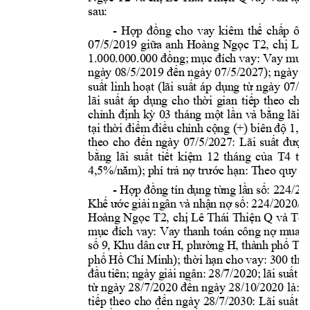
sau:  
- 
Hợp 
đồng 
cho 
vay 
kiêm 
thế 
chấp 
ô 
t
07/5/201
9 
gi
ữ
a 
anh 
Hoàng 
Ng
ọ
c 
T2, 
ch
ị
Lê 
1.
000
.
000
.000 
đồng; 
mụ
c 
đích 
vay: 
Vay 
mua 
ngày 08/5/2019 đế
n ngày 
07/5/2
027); ngày 
g
su
ấ
t 
linh 
ho
ạ
t 
(lãi 
su
ấ
t 
áp 
d
ụ
ng 
t
ừ
ngày 
07/5/
lãi 
su
ấ
t 
áp 
d
ụ
ng 
cho 
t
h
ờ
i 
gian 
ti
ếp 
the
o 
cho 
ch
ỉnh 
đị
nh k
ỳ
03 
tháng m
ộ
t 
l
ầ
n 
và 
b
ằ
ng 
lãi s
t
ạ
i 
th
ời điểm 
điề
u 
ch
ỉ
nh c
ộng (+
) biên 
độ
1,5
theo 
ch
o 
đế
n 
ngày 
07/5/2
027: 
Lãi 
su
ất 
được
b
ằ
ng 
lãi 
su
ấ
t 
ti
ế
t 
ki
ệ
m 
12 
tháng 
c
ủ
a 
T4
t
ạ
i
4,5%/năm); 
phí trả
 n
ợ
trướ
c h
ạn:
 Theo qu
y đị
- 
H
ợp 
đ
ồng 
tín d
ụng t
ừng 
lần 
số: 2
24/20
Khế 
ước 
giải 
n
gân 
và 
nhận 
nợ 
số: 
224/2020/
Hoàng Ngọc T2, 
chị Lê Thái Thiện Q
 và 
T4
,
mục đích va
y: Vay tha
nh toán côn
g nợ mua 
b
số 
9, 
Khu 
dân 
cư 
H, 
phường 
H, 
thành 
phố 
T, 
t
phố 
Hồ 
Chí 
M
inh); 
thời 
hạn 
cho 
vay: 3
00 
thá
đầu 
tiên; 
ngày 
giải 
ngân: 
28/7/2020; 
lãi 
suất 
c
từ 
ngày 
28/7/2020
đến 
ngày 
28/10/2
020 
là: 
7
tiếp 
theo
cho đ
ến ng
ày 
28/7/2
030: 
Lãi 
suất 
đ