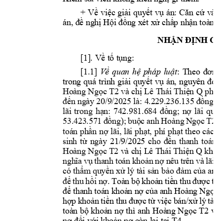
+ 
V
ề
vi
ệ
c 
gi
ả
i 
quy
ế
t 
v
ụ
án: 
Căn 
cứ
vào
án, đề
 ngh
ị
H
ội đồ
ng xét x
ử
ch
ấ
p nh
ậ
n t
oàn b
NHẬN ĐỊN
H C
[1]. Về tố t
ụng: 
[1.1]
: 
Theo 
đơn 
Về 
quan 
hệ 
pháp 
luật
trong 
quá 
trìn
h 
giải 
quyết 
vụ 
án, 
nguyên 
đơn
Hoàng Ngọc T2
và chị Lê 
Thái Thiện Q
phải
đến ngà
y 20/9/2
025 là: 4.2
29.236.135 
đồng 
(
lãi 
trong 
hạn: 
742.981.684 
đồng; 
nợ 
lãi 
quá 
53.423.57
1 
đồng); 
buộc 
anh 
Hoàng 
Ngọc 
T2
toán phần 
nợ 
lãi, lãi 
phạt, 
phí 
phạt 
theo các 
H
sinh 
t
ừ
ngày 
21/9/202
5
cho 
đến 
thanh 
toán 
Hoàng Ngọc T
2
và chị Lê Thái Thiện 
Q
khôn
nghĩa 
vụ 
thanh 
toán 
khoản 
nợ 
nêu 
trên 
và 
lãi 
p
có thẩm quyền xử 
lý tài sản 
bảo đảm 
của anh
để 
thu 
hồi 
nợ
. 
Toàn 
bộ 
khoản 
tiền 
thu 
được 
từ 
để tha
nh toá
n khoả
n nợ 
của a
nh Hoàng 
Ngọc 
hợp 
khoản 
tiền 
thu 
được 
từ 
việc 
bán/xử 
lý 
tài 
toàn bộ 
khoản 
nợ 
thì 
anh 
Hoàng Ngọc 
T2
và 
nợ đối với 
khoản nợ c
òn lại tại 
T4
.