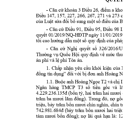
- 
Căn cứ k
hoản 3 Điều 26, điểm a khoả
Điều 147, 157, 227, 266, 
267, 271 và 273 
của
của Luật sửa 
đổi bổ su
ng một số điều c
ủ
a Bộ
- 
Căn 
cứ 
Điều 
91, 
Điều 
95, 
Điều 
98 
Luậ
quyết 01/
2019/NQ
-
HĐTP 
n
gày 
11/01/201
9 c
tối cao hướ
ng dẫn một
 số quy địn
h của pháp 
- 
Căn 
cứ 
Nghị 
quyết 
số 
326/2016/
UB
Thường 
vụ 
Quốc 
Hội 
q
uy 
định 
về 
mức 
thu, 
án phí và l
ệ phí Tòa án. 
1. 
Chấ
p 
nhận 
yêu 
cầu 
khởi 
kiện 
của 
Ng
đồng tín 
dụng” đối 
với bị đơn a
nh Hoàng Ng
1.1. 
Buộc 
anh 
Hoàng 
N
gọc 
T2
và 
chị Lê
Ngân  hàng  T
MCP  T3  
số  tiền  g
ốc  và  lãi 
4.229.236.
135đ (bốn tỷ, hai t
răm hai mươi ch
trăm 
ba 
mươi 
lăm 
đồng). 
Trong 
đó, 
nợ 
gốc 
l
triệu, bả
y trăm 
bốn m
ươi chín 
nghìn, c
hín tră
742.981.6
84đ 
(bảy 
trăm 
bốn 
mươi 
hai 
triệu, 
tám 
mươi 
bốn 
đồng);
nợ 
lãi 
quá 
hạn 
là: 
128