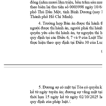
đồng 
(năm 
mươi 
lăm 
triệu, 
bốn 
trăm 
sáu 
mươi
theo 
biên 
lai 
thu 
tiền 
số 
000399
8 ngà
y 
10/6/2
phố 
Thủ 
Dầu 
Một, 
tỉnh 
Bình 
Dương 
(nay 
là
Thành p
hố H
ồ Chí Mi
nh). 
4. Trường hợp Bản án được thi hành the
người 
được 
thi 
hành á
n, n
gười 
phải 
thi 
h
ành 
á
quyền 
yêu 
cầu 
thi 
hành 
án, 
tự 
nguyện 
thi 
hàn
quy đị
nh tại
 các 
Điều 6, 
7
và 9 
của 
Luật 
Th
i 
h
thực hiện t
heo quy 
định tại Điều 
30 của Luật
 
9 
5. 
Đương 
sự 
có 
mặt 
tại 
Tòa 
có 
quyền 
khá
kể từ ngày tuyên án; đương sự vắng mặt tại 
thời 
hạn 
15 
ngà
y 
kể 
từ 
ngày 
02/10/202
5 
hoặ
quy định c
ủa
pháp luật
./. 