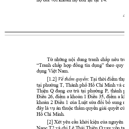
4 
Từ 
những 
nội 
dung 
tranh 
chấp 
nêu 
trê
n
“Tranh 
chấp 
hợp 
đồng 
tín 
dụng” 
theo 
quy 
đ
dụng Việt
 Nam.
[1.2]
: 
T
ạ
i 
th
ời 
đ
iể
m 
th
ụ
 l
V
ề
th
ẩ
m quy
ề
n
t
ạ
i 
phư
ờ
n
g T, Thành 
ph
ố
 H
ồ
 Chí Min
h và cá
Thi
ệ
n 
Q 
đan
g 
cư 
trú 
tạ
i 
phư
ờ
ng 
P, 
thàn
h 
ph
Đi
ều 2
6, điể
m a 
kho
ản 1 
Điều 35, 
điể
m a kho
khoản 
2 
Điều 
1 
của 
Luật 
sửa 
đổ
i 
bổ 
sung 
mộ
đây 
là 
vụ
 á
n 
thu
ộ
c 
th
ẩ
m 
quy
ề
n 
gi
ả
i 
quy
ế
t 
c
ủ
a 
H
ồ
 Chí Min
h. 
[2] Xét yêu cầu khởi kiện của ngu
yên đ
Ngọc 
T2
và c
hị Lê 
Thái 
Thiện Q
vay v
ố
n 
t
ạ
i 