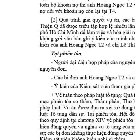
toàn bộ 
khoản 
nợ 
thì 
anh 
Hoàng Ngọc 
T2
và 
nợ đối với 
khoản nợ c
òn lại tại 
T4
. 
[2] 
Quá 
trình 
giải 
q
uyết 
vụ 
án, 
các 
bị 
Thiện 
Q
đ
ã 
được 
triệu 
tập 
hợp 
lệ 
n
hiều 
lần 
đ
phố Hồ Chí Mi
nh để làm việc 
và hòa giải n
hư
không 
gửi 
văn 
b
ản 
ghi 
ý 
kiến 
của 
mình 
cho 
kiến của a
nh Hoàng N
gọc T2
và chị Lê T
hái
, 
Tại phiên tò
a
- 
Người 
đại diệ
n hợp 
p
háp c
ủa nguyê
n đ
nguyên đơ
n.
- 
Các bị đơ
n anh Hoàng Ng
ọc T2
và chị
- Ý ki
ế
n c
ủ
a 
Ki
ể
m sát viên t
h
am gia 
phi
+ 
V
ề
tuân 
theo 
pháp 
lu
ậ
t 
t
ố
t
ụ
ng: 
Q
uá 
trì
m
ạc 
phiên 
tòa 
sơ 
thẩ
m, 
Th
ẩm 
phán, 
Thư 
ký
pháp 
lu
ậ
t. V
ụ
án 
được 
đưa ra 
xét 
xử
đúng 
th
lu
ậ
t 
T
ố
t
ụ
ng 
dâ
n 
s
ự
. 
T
ạ
i 
phiên 
tòa, 
H
ội 
đồ
ng
theo 
quy 
đ
ị
nh 
t
ại 
chương 
XIV 
về
phiê
n t
òa s
ơ
hi
ện đúng 
quyền và 
nghĩa vụ
t
ố
 t
ụ
ng 
c
ủa 
mìn
s
ự
; 
các 
b
ị
đơn
không 
th
ự
c 
hi
ện 
đúng 
quyền 
và
Ki
ể
m sát 
viên khôn
g ki
ế
n ngh
ị
 gì thê
m. 