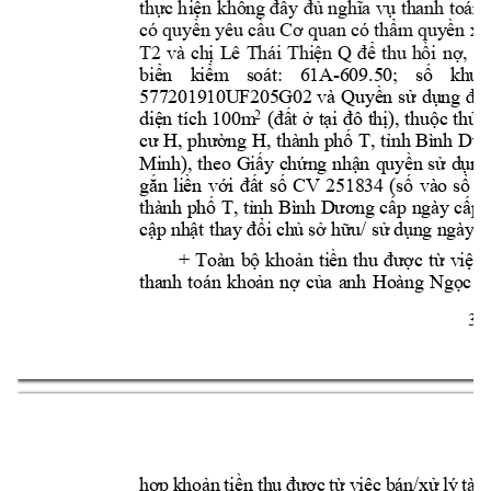
thực h
iện 
không đầy 
đủ 
nghĩa 
vụ 
thanh 
toán 
có quy
ền yêu 
cầu Cơ q
uan có 
thẩm quyền xử
T2
và 
chị 
Lê 
Thái 
Thiện 
Q
để 
thu 
hồi 
n
ợ, 
ba
biển 
kiểm 
soát: 
61A
-
609.50; 
số 
khun
577201910U
F205G02 
và 
Quyền 
sử 
dụng 
đất
2
diện 
tích 
100m
(đất 
ở 
tại 
đô 
thị), 
thuộc 
thửa
cư 
H, phường 
H, 
thàn
h 
phố 
T, 
tỉnh Bình D
ươ
Minh
), 
theo 
Giấy 
chứng 
nhận 
quyền 
sử 
dụng
gắn 
liền 
với 
đất 
số
CV 
251834 
(số 
vào 
sổ
c
thành phố 
T, tỉnh 
Bình Dương cấp 
ngày cấp 
cập nhật tha
y đổi ch
ủ sở hữu/ sử 
dụng ngày 
0
+ 
Toàn 
bộ 
khoản 
tiền 
thu 
được 
từ 
việc 
thanh 
toán 
khoản 
nợ 
của 
a
nh 
Hoàng 
Ngọc 
T
3 
hợp 
khoản 
tiền 
thu 
được 
từ 
việc 
bán/xử 
lý 
tài 