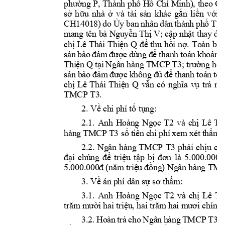
phường P, Thành phố Hồ Chí Minh
),
theo Gi
sở 
h
ữu 
nhà 
ở 
và 
tài 
sản 
khác 
gắn 
liền 
với 
đ
CH14018) 
do 
Ủy 
ban 
n
hân 
d
ân 
thành 
phố 
T
, 
t
mang tên bà 
N
guyễn Thị V; cập 
nhật thay đổ
chị 
Lê 
Thái 
Thiện 
Q
để 
thu 
hồi 
nợ. 
Toàn 
bộ 
sản 
bảo 
đảm 
đ
ược 
dùng 
để 
thanh
toán 
khoản 
n
Thiện 
Q
tại 
Ngân 
hàng 
TMCP 
T3
; trư
ờng 
hợp
sản 
bảo 
đảm 
được k
hông 
đủ 
để 
thanh 
toán 
toà
chị 
Lê 
Thái 
Thiện 
Q
vẫn 
có 
nghĩa 
vụ 
trả 
nợ
TMCP T
3. 
2. Về chi p
hí tố tụng:
2.1. 
Anh 
Hoà
ng 
Ngọc 
T2
và 
chị 
Lê 
Th
hàng 
TMCP 
T3 
số
 t
iền 
chi 
p
hí 
xem xét
 t
hẩm 
đ
2.2. 
Ngân 
h
àng 
TMCP 
T3 
phải 
chịu 
chi
đại 
chúng 
để 
triệu 
tập 
bị 
đơn 
là 
5.000.000
đ
5.000.000
đ (năm triệu
 đồng) 
Ngân hàn
g TMC
3. Về án 
phí dân sự sơ
 thẩm: 
3.1. 
Anh 
Hoàng 
Ngọc 
T2
và 
chị 
Lê 
Th
trăm mười 
hai triệu, h
ai trăm hai mư
ơi chín n
3.2. 
Hoàn 
trả 
cho 
Ngân 
hàng 
T
MCP 
T3 
s