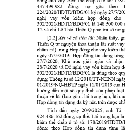
đồng 
cho 
vay 
kiêm 
thế 
chấp 
ô 
tô 
số: 
178
/2
0
437.499.9
82 
đồ
ng; 
n
ợ
g
ố
c 
theo
H
ợ
224/2020/H
DTD/BD
G/01 
ký 
ngày 
27/7/2020
ngh
ị
vay 
v
ố
n 
kiê
m 
h
ợp 
đồ
ng 
cho 
va
302/2021/H
DTD/BD
G/01 
là 
148.500.000 
đ
ồ
T2
và chị Lê T
hái Thi
ện Q
phải trả s
ố nợ gốc 
[2.2]
: 
Nh
ậ
n 
th
ấ
y, 
gi
ữ
a
Xét 
về 
số 
tiền 
lãi
Thiện 
Q
t
ự
nguy
ệ
n 
th
ỏ
a 
thu
ậ
n 
lãi 
su
ấ
t 
v
ay 
(b
chậm t
rả) 
trong 
Hợp 
đồng 
cho 
vay kiêm 
thế c
ngày 
07/5/2
019;
H
ợp 
đồ
ng 
tín 
d
ụ
ng 
t
ừ
ng 
l
ầ
27/7/202
0, 
Kh
ế
ướ
c  g
i
ả
i  ngân 
và 
nh
ậ
n 
n
28/7/202
0 
và 
Đề
ngh
ị
vay v
ố
n 
k
iêm h
ợp 
đồ
n
302/2021/H
DTD/BD
G/01 
là đúng 
the
o 
quy đ
dụng; 
Thông 
tư 
số
12/2010/TT
-NH
NN 
ngày 
1
01/2019/
NQ-
HĐTP 
ngày 
11/01/2019 
của 
Hội
hướng 
dẫn 
một 
số 
quy 
đ
ịnh 
của 
pháp 
luật 
về
thuận về lãi (bao gồm:
 lãi trong hạn, lãi quá 
H
ợp đồ
ng tí
n d
ụng đã ký nê
u trên được chấ
p
Tính 
đế
n  n
gày 
20/9/2025, 
anh 
T2
và
924.486.1
62 đồng, cụ thể: Lãi trong hạn là 7
kiêm 
thế 
chấp 
ô 
tô 
số: 
178/2019/HDTD/B
đồ
ng; 
theo
H
ợp 
đồ
ng 
tín 
d
ụ
ng 
t
ừ
ng 
l
ầ
n 