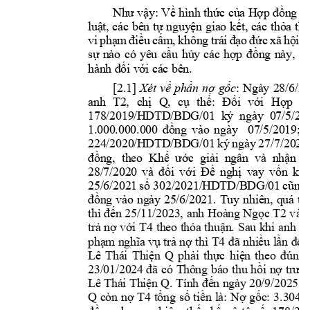
Như vậy: Về h
ình thức của Hợp đồng tí
luật, các 
bên 
tự 
nguyện 
giao k
ết, các 
thỏa 
thu
vi 
phạm 
điều 
cấm, 
không 
trái 
đạo 
đức 
xã 
hội. 
sự 
nào 
có 
yêu 
cầu 
hủy 
các 
hợp 
đồng 
này, 
do
hành đối v
ới các bên.
[2.1]
: 
Ngày 
28/6/20
Xét 
về 
phần 
nợ 
gốc
anh 
T2
, 
chị 
Q
, 
cụ 
thể: 
Đối 
với 
Hợp 
đ
178/2019/H
DTD/BD
G/01  ký 
ngày  07/5/20
1.
000
.
000
.000 
đồng 
vào 
ngày 
07/5/2019; 
224/2020/H
DTD/BD
G/01 
ký 
ngày 
2
7/7/20
20,
đồ
ng,  theo  Kh
ế
ướ
c  gi
ả
i  ngân  và  nh
ậ
n  n
28/7/202
0 
và 
đố
i 
v
ớ
i 
Đề
ngh
ị
vay 
v
ố
n 
kiê
25/6/202
1 
s
ố
302/2021/H
DTD/BDG/
01 
cũng 
đồ
ng 
v
ào 
ngày 
25/6/2021. 
Tuy 
nhiên, 
quá 
tr
thì đ
ế
n 25/11/2023, 
anh 
Hoàn
g 
Ngọc 
T2
v
à c
trả 
nợ với 
T4
theo thỏa thuận. 
Sau khi 
anh 
H
phạm nghĩa vụ trả nợ thì 
T4
đã nhiều lần đôn
Lê 
Thái 
Thiệ
n 
Q
phải 
thực 
hiện 
theo 
đúng 
23/01/20
24 
đã 
có 
Thô
ng 
báo 
thu hồi 
nợ 
trướ
c
Lê Thái Thiện Q. Tính đến ngà
y 20/9/202
5, 
Q 
còn 
nợ 
T4
tổng 
số 
tiền 
là: 
Nợ 
gốc: 
3.304.7