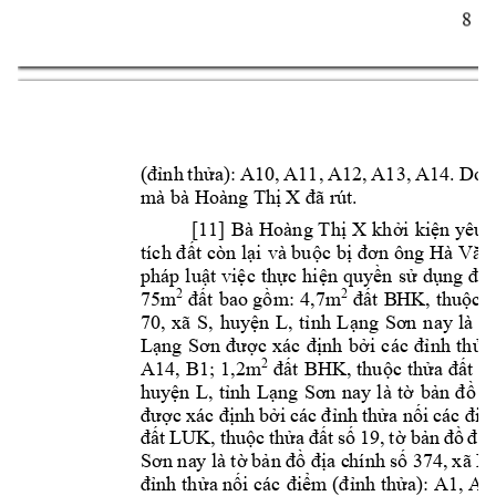
8 
nh 
th
a): 
A10, 
A11, 
A12, 
A13, 
A14. 
Do 
(đ
ỉ
ử
mà bà Hoàng Th
 X 
ị
đã rút.
[11] 
Bà 
Hoàng T
h
X 
kh
i 
ki
n 
yêu 
ị
ở
ệ
t còn 
l
i 
và bu
c 
b
tích đ
ấ
ạ
ộ
ị
đơn ông 
Hà 
Văn
pháp 
lu
t 
vi
c 
th
c 
hi
n q
uy
n 
s
d
t
ậ
ệ
ự
ệ
ề
ử
ụng 
đấ
75m
t 
bao g
m: 
4,7m
t 
B
HK, 
thu
c t
2
2
đấ
ồ
đ
ấ
ộ
70, 
xã 
S, 
huy
n 
L, 
t
nh 
L
n
ay 
là 
t
ệ
ỉ
ạng 
Sơn
ờ
L
nh 
b
nh 
th
a
ạng 
Sơn
đư
ợc 
xác 
đị
ởi 
các 
đỉ
ử
A14, 
B1; 
1,2m
t 
BHK, 
thu
c 
th
t 
s
2
đấ
ộ
ửa 
đấ
huy
n 
L, 
t
nh 
L
nay 
l
à 
t
b
ệ
ỉ
ạng 
Sơn
ờ
ản 
đồ
đ
n
h b
nh 
th
a n
đư
ợc 
xác đị
ởi 
các 
đ
ỉ
ử
ối 
các điể
t 
LUK, 
thu
c 
th
t 
s
19, 
t
b
a
đấ
ộ
ửa 
đ
ấ
ố
ờ
ản 
đồ
đ
ị
 na
y là 
t
b
a c
hính 
s
 374, 
xã L,
Sơn
ờ
ản đồ
đị
ố
nh th
a n
nh th
a): A1, A2,
đỉ
ử
ối các 
điểm (đ
ỉ
ử