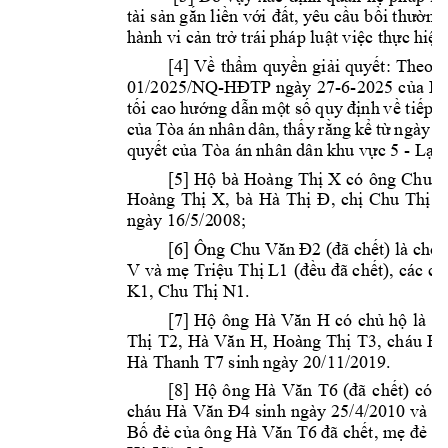
tài s
n g
n li
n v
t, yêu c
u b
ng 
ả
ắ
ề
ới 
đấ
ầ
ồi thườ
hành vi c
n tr
 trái 
pháp lu
t vi
c th
c h
i
n
ả
ở
ậ
ệ
ự
ệ
[4] 
V
th
m 
quy
n 
gi
i 
quy
ề
ẩ
ề
ả
ết: 
Theo 
đ
01/2025/NQ-
-6-2025 
c
a 
H
HĐ
TP 
ngày 
27
ủ
t
ng 
d
n m
t s
nh 
v
ti
p 
n
ối cao 
hướ
ẫ
ộ
ố
q
uy 
đ
ị
ề
ế
c
a 
Tòa 
án 
nhân 
dân, 
th
y 
r
ng 
k
t
ngày 
0
ủ
ấ
ằ
ể
ừ
quy
t c
a Tòa á
n nhân dân kh
u v
c 
5 - L
ế
ủ
ự
ạn
[5] 
H
bà 
Hoàng 
Th
X 
có 
ô
ng 
ộ
ị
Chu 
V
Hoàng 
Th
X, 
bà 
Hà 
Th
, 
ch
Chu 
Th
T
ị
ị
Đ
ị
ị
ngày 16/5/2
008; 
[6] Ông 
t) là 
ch
n
Chu Văn Đ2
(đã c
hế
ồ
V 
và m
 Tri
u 
Th
 L1 
t), 
các con
ẹ
ệ
ị
(đ
ều đã chế
K1
, 
Chu Th
N1
. 
ị
[7] 
H
ông 
có 
ch
h
là 
ộ
Hà 
Văn 
H
ủ
ộ
H
Th
T2
, 
, 
Hoàng 
Th
T3
, 
ch
áu 
Hà
ị
Hà 
V
ăn 
H
ị
Hà Thanh T7 sinh 
ngày 20/11/20
19. 
[8] 
H
ông 
t) 
có 
ộ
Hà 
Văn 
T6
(đã 
chế
cháu 
sinh 
ngày 
25/4/2010 
và 
ch
Hà 
Văn 
Đ4
B
 c
a ông 
t, m
 l
ố
đẻ
ủ
Hà Văn T6
đã chế
ẹ
đẻ