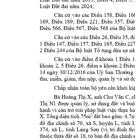
Lu
ật Đấ
t đai năm 202
4;
Căn 
cứ
vào 
các 
Điều 
158, 
Điều 
160, 
169, 
Điều 
189; 
Điều 
221
, 
Điều 
357, 
Điều 
u 568 c
a B
lu
t 
Đi
ều 56
6, Điều 567, Điề
ủ
ộ
ậ
Căn 
cứ
vào 
các 
Điều 
26, 
Điều 
35, 
điể
1 Điều 
147, Điều 
157, 
Đ
iều 
165, 
Điều 
227, 
u 244 c
a B
lu
t T
 t
ng 
dân s
2 Điề
ủ
ộ
ậ
ố
ụ
ự
năm
Căn 
cứ
vào 
điểm 
đ 
khoản 
1 
Điều 
12,
kho
m a 
kho
u 2
ản 
2, 5 
Điều 
26, đi
ể
ản 
2 Đi
ề
14 
ngày 
30/12/2016 c
a 
U
ban 
ng 
v
ủ
ỷ
Thư
ờ
thu, mi
n, gi
m, t
hu n
p, qu
n lý và s
 d
n
ễ
ả
ộ
ả
ử
ụ
Ch
p nh
n toà
n b
 yêu c
u kh
i k
i
n
ấ
ậ
ộ
ầ
ở
ệ
Bà Hoàng 
Th
 X, 
anh 
, 
ch
ị
Chu Văn C
ị
Th
N1
c 
qu
n 
lý, 
s
d
t 
và 
bu
c 
ị
đư
ợ
ả
ử
ụng 
đấ
ộ
hành vi c
n tr
 trái pháp lu
t vi
c th
c hi
n
ả
ở
ậ
ệ
ự
ệ
X. 
T
ng 
di
n 
tích 
75m
t 
bao 
g
m: 
4,7m
2
2
ổ
ệ
đấ
ồ
a 
chính 
s
70, 
xã 
S, 
huy
n 
L, 
t
nh 
L
đồ
đị
ố
ệ
ỉ
ạ
374, 
xã 
L, 
t
nh 
L
(v
nh 
th
a
ỉ
ạng 
Sơn
ị
trí 
đỉ
ử
thu
c 
th
t 
s
 18, 
t
 b
a chính 
s
ộ
ửa đấ
ố
ờ
ản 
đồ
đị
ố