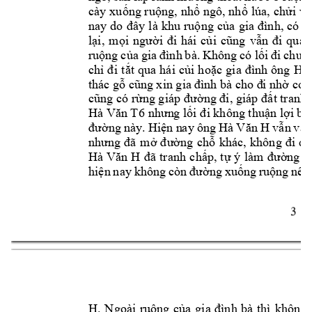
cày 
xu
ng ru
ng, 
nh
ngô, nh
 lúa, 
ch
i và
ố
ộ
ổ
ổ
ử
ng 
c
nay 
do 
đây 
là 
khu 
ruộ
ủa 
gia 
đình, 
có
b
l
i, 
m
ạ
ọi 
người 
đi 
hái 
củ
i 
cũng 
vẫn 
đi 
qua 
ru
ng 
c
ộ
ủa 
gia 
đình 
bà. 
Không 
có 
lối 
đi 
chung
ch
t 
qua 
hái 
c
i 
h
o
ỉ
đi 
t
ắ
ủ
ặc 
gia 
đình 
ông 
Hà 
thác g
ỗ
cũn
g xin gia đì
nh bà cho đ
i nhờ
con
t tranh
 
cũng có rừng giáp 
đường đi, giáp đ
ấ
n l
i b
Hà Văn T6
nhưn
g lối đ
i không thuậ
ợ
ằ
ng
n
ày. 
Hi
n n
ay 
ông 
 v
n 
vào
đư
ờ
ệ
Hà 
V
ăn 
H
ẫ
ng 
ch
nhưng 
đã 
m
ở
đư
ờ
ỗ
khác, 
không 
đi 
qu
p, 
t
Hà 
Văn 
H
đã 
tranh 
chấ
ự
ý 
làm 
đường 
đi
hi
ng 
xu
ng 
ru
ng 
nên
ện 
nay 
không 
còn 
đườ
ố
ộ
3 
H. 
N
goài 
ru
ng 
c
ộ
ủa 
g
ia 
đình 
bà 
thì 
không 