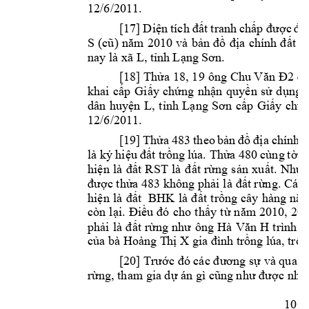
12/6/2011. 
[17] 
D
i
t 
tranh 
ch
ện 
tích 
đấ
ấp được 
đo
S 
t 
l
(cũ)
năm 
2010 
và 
bản 
đồ
địa 
chín
h 
đ
ấ
nay là xã L, t
n
h L
. 
ỉ
ạng Sơn
[18] Th
a 
18, 19 
ông 
ử
Chu V
ăn Đ2
đã
khai 
c
p 
Gi
y 
ch
ng 
nh
n 
quy
n 
s
d
ấ
ấ
ứ
ậ
ề
ử
ụng 
dân 
huy
n 
L
, 
t
nh 
L
p 
Gi
y 
ch
ệ
ỉ
ạng 
Sơn 
c
ấ
ấ
ứ
12/6/2011. 
[19] 
Th
a 
483 
t
heo 
b
ử
ản 
đồ
đị
a 
chính 
đ
là k
ý hi
t tr
ng 
lúa. Th
a 
480 
cùng 
t
b
ệu 
đấ
ồ
ử
ờ
hi
t 
r
ng 
s
n 
xu
ện 
l
à 
đất 
RST 
là 
đ
ấ
ừ
ả
ất. 
Như 
c th
a 483 không ph
t r
ng. Các 
đư
ợ
ử
ải l
à đấ
ừ
hi
t
tr
ng 
cây 
hà
ện 
là 
đất 
BHK 
l
à 
đấ
ồ
ng 
năm
còn 
l
y 
t
ại. 
Điều 
đó 
cho 
thấ
ừ
năm 
2010, 
201
ph
t 
r
trình 
b
ải 
là 
đ
ấ
ừng 
như 
ông 
Hà 
Văn 
H
c
a bà Hoàng T
h
 X 
ng 
lúa, tr
ủ
ị
gia đình trồ
ồn
[20] Trước đó các đ
ư
ơng s
ự
và qua x
r
ng, tham gia d
c nh
ừ
ự
án gì cũng như đư
ợ
ậ
10