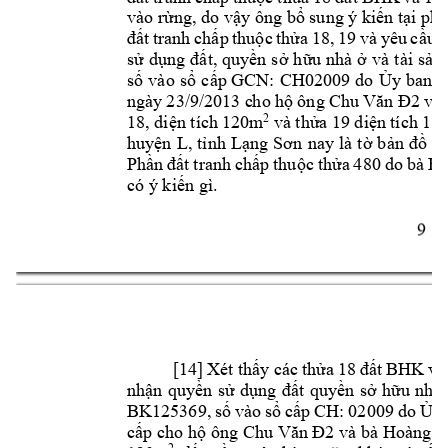
vào r
ng, do v
y ông b
 sung ý ki
n t
ừ
ậ
ổ
ế
ại phi
t 
tranh 
ch
p 
thu
c 
th
a 
18, 
19 
và 
yêu 
c
u 
đấ
ấ
ộ
ử
ầ
s
d
t, quy
n 
s
h
u nhà 
và 
tài 
s
n 
ử
ụng 
đấ
ề
ở
ữ
ở
ả
s
vào 
s
c
p GCN: 
CH02009 
do 
y 
ban 
n
ố
ổ
ấ
Ủ
ngày 
2
3/9/2
013 c
h
o 
h
ông 
 và
ộ
Chu 
Văn 
Đ2
18, di
n tích 
120m
 và th
a
 19 di
n 
tích 1.4
2
ệ
ử
ệ
huy
n 
L, 
t
nh 
L
nay 
là 
t
b
ệ
ỉ
ạng 
Sơn
ờ
ản 
đồ
đị
Ph
t 
tranh 
ch
p 
thu
c 
th
a 
480 
do 
bà 
Ho
ần 
đấ
ấ
ộ
ử
có ý ki
n gì. 
ế
9 
[14] 
Xét 
th
y 
các 
th
ấ
ửa 
18 
đất 
BHK 
v
à
nh
n 
quy
n 
s
d
t 
quy
n 
s
h
u 
nhà 
ậ
ề
ử
ụng 
đấ
ề
ở
ữ
BK125369, 
s
vào 
s
c
p 
CH: 
02009 
do 
y 
ố
ổ
ấ
Ủ
c
p cho h
 ông
 và bà 
Hoàng T
ấ
ộ
Chu Văn Đ2