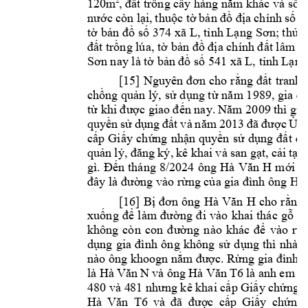
120m
t tr
 
2
, đ
ấ
ồng cây hàng năm khác và số
c 
còn l
i, 
thu
c t
b
a 
chính 
s
7
nư
ớ
ạ
ộ
ờ
ản
đồ
đị
ố
t
 b
 s
374 xã L, 
t
nh L
; th
ờ
ản
 đồ
ố
ỉ
ạng 
Sơn
ửa 
t tr
ng lúa, t
b
t lâm n
đấ
ồ
ờ
ản đồ
địa chính đấ
 nay là t
 b
 s
 541 xã L, t
nh 
L
Sơn
ờ
ản 
đồ
ố
ỉ
ạng
t 
tra
nh 
[15] 
Nguyên 
đơn cho 
r
ằng đ
ấ
ch
ng qu
n lý, 
s
 d
ng t
ồ
ả
ử
ụ
ừ
năm 1989, gia đì
t
ừ
khi được gi
ao đến nay. 
Năm 2009 
thì gia
quy
n 
s
d
c 
y 
ề
ử
ụng 
đất 
và 
năm 
2013 
đã 
đượ
Ủ
c
p 
Gi
y 
ch
ng 
nh
n 
quy
n 
s
d
ấ
ấ
ứ
ậ
ề
ử
ụng 
đất 
đố
qu
kê 
khai 
và s
an g
t, 
c
i
t
ản 
lý, đăng 
ký,
ạ
ả
ạo
n 
tháng 
8/2024 
ông 
m
i 
t
gì. 
Đế
Hà 
Văn 
H
ớ
ng 
vào r
ng c
nh ông 
đây là đườ
ừ
ủa gia đì
Hà
[16] 
B
cho 
r
ị
đơn 
ông 
H
à 
Văn 
H
ằng 
xu
t
ống 
để
làm 
đường 
đ
i 
vào 
khai 
thác 
g
ỗ
ừ
vào 
r
không 
còn 
con 
đ
ường 
nào 
khác 
để
ừ
d
d
ng 
thì 
nhà 
b
ụng 
gia 
đình 
ông 
không 
s
ử
ụ
nào ông kho
ogn n
c. R
ắm đượ
ừng 
gia đình 
là 
và ô
ng 
là anh 
em 
ru
H
à Vă
n 
N
Hà 
Văn 
T
6
p Gi
y c
h
ng 
480 và 4
81 nhưng 
kê khai cấ
ấ
ứ
c 
c
p 
Gi
y 
ch
ng 
Hà 
Văn 
T6
và 
đã 
đượ
ấ
ấ
ứ