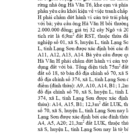
r
ng nhà 
ông 
, khe c
ừ
Hà Văn
 T6
ạn và
 phía t
ph
n 
yêu 
c
u 
kh
i 
ki
n 
v
vi
c 
tranh 
ch
p 
q
ầ
ầ
ở
ệ
ề
ệ
ấ
H 
ph
i 
ch
m 
d
t hành 
vi 
c
n 
tr
 t
rái pháp 
l
ả
ấ
ứ
ả
ở
v
i bà; 
yêu c
u ông 
 b
ng t
ớ
ầ
H
à Văn H
ồi 
thườ
ng; 
giá 
tr
32 
cây 
Ngô 
và 
20m
2.000.000 
đồ
ị
tích 
rút 
là 
6,9m
t 
RST, 
thu
c 
th
t 
2
đ
ấ
ộ
ửa 
đấ
nghi
p s
 01, xã S, huy
n L, t
nh L
ệ
ố
ệ
ỉ
ạng Sơn
L, t
nh 
L
nh 
b
n
ỉ
ạng Sơn
đư
ợc 
xác đị
ởi các 
đỉ
A11, 
A12, A13, 
A14. Bà 
yêu
 c
c 
qu
ầu 
đượ
ả
ph
i 
ch
m 
d
t 
h
ành 
vi 
c
n 
tr
tr
Hà 
V
ăn 
H
ả
ấ
ứ
ả
ở
d
t 
v
i 
bà. 
T
ng 
di
n 
tích 
75m
t 
b
2
ụng 
đấ
ớ
ổ
ệ
đấ
t 
s
18, 
t
 b
a 
chính 
s
 70, 
xã 
S, 
đấ
ố
ờ
ản đồ
đị
ố
a 
chính 
s
 374, 
x
ã L, 
t
nh L
đồ
đị
ố
ỉ
ạng 
Sơn
đư
nh 
th
a): 
A9, 
A10, 
A14, 
B1; 
1,2m
2
đi
ểm 
(đỉ
ử
a 
chính 
s
70, 
xã 
S, 
huy
n 
L, 
t
nh 
L
đồ
đị
ố
ệ
ỉ
ạ
374, 
xã 
L, 
t
nh 
L
nh 
b
ỉ
ạng 
Sơn
đư
ợc 
xác 
đị
th
a): A14, A15, B1; 12,3m
t 
LUK, thu
2
ử
đấ
s
 70, xã 
S, huy
n L, t
nh L
 nay là t
ố
ệ
ỉ
ạng Sơn
L
nh 
b
nh 
t
h
a 
ạng Sơn
đư
ợc 
x
ác 
đị
ởi các 
đ
ỉ
ử
A4, 
A5, 
A20; 
21,3m
t 
LUK
, 
thu
c 
th
2
đấ
ộ
ửa 
xã 
S, 
huy
n L, 
t
nh 
L
 nay 
là 
t
b
ệ
ỉ
ạng Sơn
ờ
ản