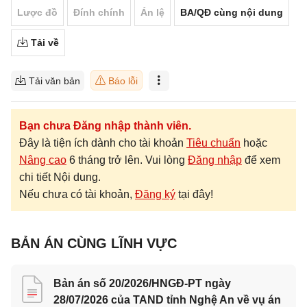
Lược đồ
Đính chính
Án lệ
BA/QĐ cùng nội dung
Tải về
Tải văn bản
Báo lỗi
Bạn chưa Đăng nhập thành viên.
Đây là tiện ích dành cho tài khoản
Tiêu chuẩn
hoặc
Nâng cao
6 tháng trở lên. Vui lòng
Đăng nhập
để xem
chi tiết Nội dung.
Nếu chưa có tài khoản,
Đăng ký
tại đây!
BẢN ÁN CÙNG LĨNH VỰC
Bản án số 20/2026/HNGĐ-PT ngày
28/07/2026 của TAND tỉnh Nghệ An về vụ án