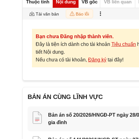
Thuộc tính
Nội dung
VB gốc
VB liên quan
Tải văn bản
Báo lỗi
Bạn chưa Đăng nhập thành viên.
Đây là tiện ích dành cho tài khoản
Tiêu chuẩn
tiết Nội dung.
Nếu chưa có tài khoản,
Đăng ký
tại đây!
BẢN ÁN CÙNG LĨNH VỰC
Bản án số 20/2026/HNGĐ-PT ngày 28/0
gia đình