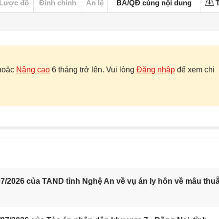
Lược đồ
Đính chính
Án lệ
BA/QĐ cùng nội dung
T
hoặc
Nâng cao
6 tháng trở lên. Vui lòng
Đăng nhập
để xem chi
7/2026 của TAND tỉnh Nghệ An về vụ án ly hôn về mâu thu