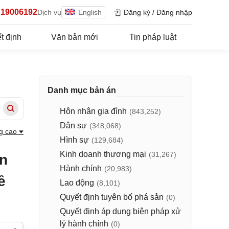
19006192
Dịch vụ
English
Đăng ký
/
Đăng nhập
t định
Văn bản mới
Tin pháp luật
Danh mục bản án
Hôn nhân gia đình
(843,252)
Dân sự
(348,068)
g cao
Hình sự
(129,684)
Kinh doanh thương mại
(31,267)
ân
Hành chính
(20,983)
ề
Lao động
(8,101)
Quyết định tuyên bố phá sản
(0)
Quyết định áp dụng biện pháp xử
lý hành chính
(0)