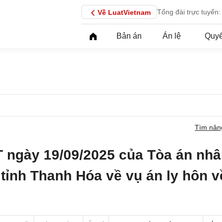
Tổng đài trực tuyến:
Về LuatVietnam
Bản án
Án lệ
Quyế
Tìm nân
 ngày 19/09/2025 của Tòa án nh
tỉnh Thanh Hóa về vụ án ly hôn v