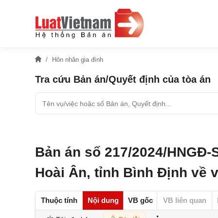
Hôn nhân gia đình
Tra cứu Bản án/Quyết định của tòa án
Bản án số 217/2024/HNGĐ-S
Hoài Ân, tỉnh Bình Định về 
Thuộc tính
Nội dung
VB gốc
VB liên quan