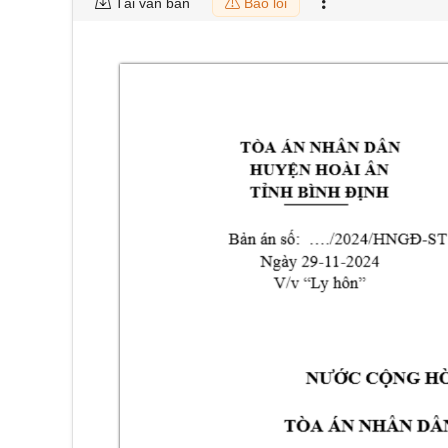
Tải văn bản
Báo lỗi