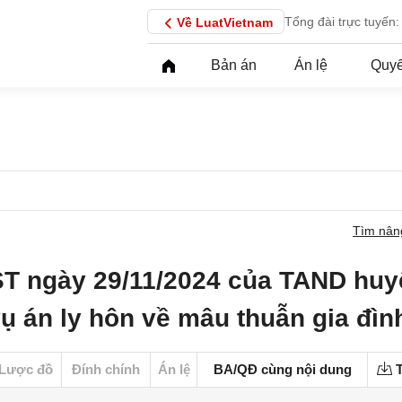
Tổng đài trực tuyến:
Về LuatVietnam
Bản án
Án lệ
Quyế
Tìm nân
T ngày 29/11/2024 của TAND huy
vụ án ly hôn về mâu thuẫn gia đìn
Lược đồ
Đính chính
Án lệ
BA/QĐ cùng nội dung
T