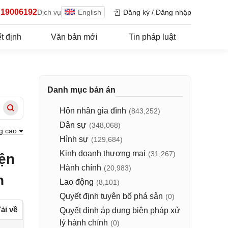
19006192
Dịch vụ
English
Đăng ký
/
Đăng nhập
t định
Văn bản mới
Tin pháp luật
Danh mục bản án
Hôn nhân gia đình
(843,252)
Dân sự
(348,068)
g cao
Hình sự
(129,684)
Kinh doanh thương mại
(31,267)
ện
Hành chính
(20,983)
h
Lao động
(8,101)
Quyết định tuyên bố phá sản
(0)
ải về
Quyết định áp dụng biện pháp xử
lý hành chính
(0)