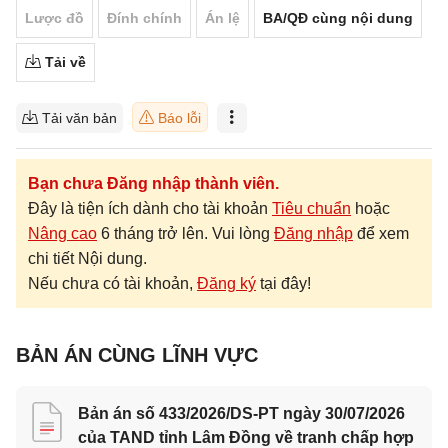
Lược đồ
Đính chính
Án lệ
BA/QĐ cùng nội dung
Tải về
Tải văn bản
Báo lỗi
Bạn chưa Đăng nhập thành viên.
Đây là tiện ích dành cho tài khoản
Tiêu chuẩn
hoặc
Nâng cao
6 tháng trở lên. Vui lòng
Đăng nhập
để xem
chi tiết Nội dung.
Nếu chưa có tài khoản,
Đăng ký
tại đây!
BẢN ÁN CÙNG LĨNH VỰC
Bản án số 433/2026/DS-PT ngày 30/07/2026
của TAND tỉnh Lâm Đồng về tranh chấp hợp