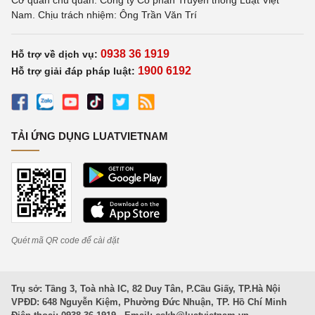
Cơ quan chủ quản: Công ty Cổ phần Truyền thông Luật Việt
Nam. Chịu trách nhiệm: Ông Trần Văn Trí
0938 36 1919
Hỗ trợ về dịch vụ:
1900 6192
Hỗ trợ giải đáp pháp luật:
TẢI ỨNG DỤNG LUATVIETNAM
Quét mã QR code để cài đặt
Trụ sở: Tầng 3, Toà nhà IC, 82 Duy Tân, P.Cầu Giấy, TP.Hà Nội
VPĐD: 648 Nguyễn Kiệm, Phường Đức Nhuận, TP. Hồ Chí Minh