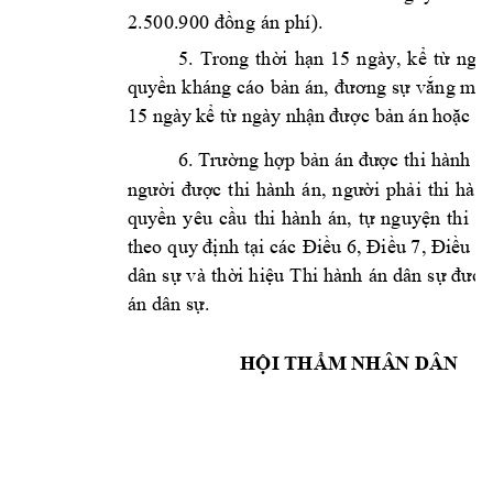
2.5
0
0.9
00
 đồ
ng
 án
 ph
í)
.
5
. 
Trong 
thời 
hạn 
15 
n
gày
, 
k
ể 
t
ừ 
ngày
quyền 
kháng 
cáo 
bản 
án, 
đươ
ng 
sự 
vắng mặt
15 ngày
 kể từ ngày nhậ
n được bản án h
oặc bả
6. Trường 
hợp bản 
án được 
thi 
hành th
người 
được 
thi 
hành 
án
, 
người 
phải 
thi 
hành
quyền 
yêu 
cầu 
thi 
hành 
án, 
tự 
nguyện 
thi 
hà
theo q
uy định 
tại 
các 
Điều 
6, 
Điều 7
, Điều 
7a
dân 
s
ự 
và 
thời 
hiệu 
Thi 
hành 
á
n 
dân 
sự 
được
án dân sự.
HỘI THẨM NHÂ
N DÂN