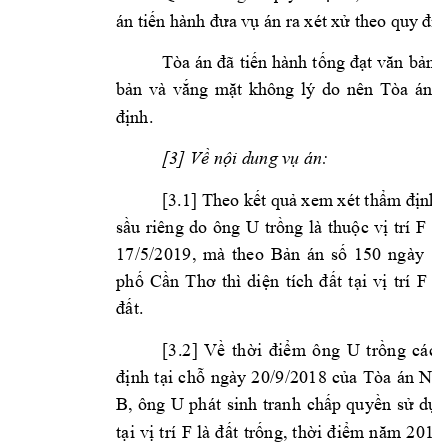
án tiến hành đưa 
vụ án ra xét 
xử theo quy
 địn
Tòa 
án 
đã 
tiến 
hành 
tống 
đạt 
văn 
bản 
t
bản 
và 
vắng 
m
ặt 
không 
lý 
do 
n
ên 
T
òa 
án 
t
định.
[3
] Về nội d
ung vụ án:
[3.1] 
Theo kết quả xem xét thẩm định t
U 
sầu 
riêng 
do 
ông 
trồng 
là 
thuộc 
vị 
trí 
F 
t
h
17
/5/
20
19
, 
mà 
t
he
o 
Bản 
án
số
1
50
ng
ày
1
3
ph
ố 
C
ần 
T
hơ 
thì
di
ện
tí
ch
đ
ất
t
ại
vị
t
rí
F 
đ
đấ
t.
[3
.2
] 
U 
V
ề 
t
hờ
i 
điể
m 
ô
ng
t
rồ
ng
cá
c 
đị
nh 
tại
c
hỗ 
ngà
y 
2
0/9
/
201
8 
c
ủa
Tò
a 
án 
Nh
B, 
ông
U 
ph
át 
sinh
t
ran
h 
chấp
qu
yền
s
ử 
d
ụn
tạ
i 
v
ị 
t
rí
F 
l
à 
đ
ất
tr
ống,
th
ời
đi
ểm 
n
ăm 
2
0
18