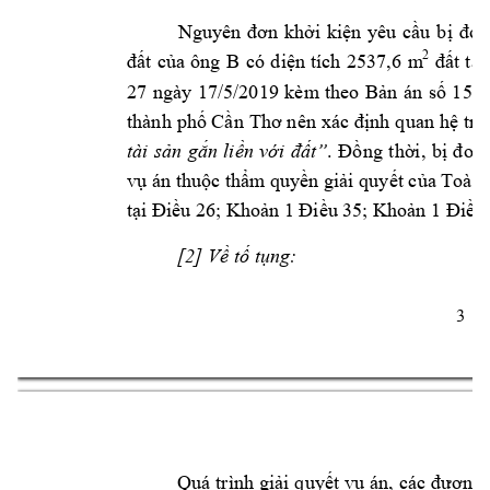
yê
Nguyên 
đơn 
khởi 
kiện 
u 
cầu
b
ị 
đơn
2
B 
2537,6 
m
đất 
của 
ông 
có 
diện 
tích 
đất 
tại
27 
ngày 
17/5/2019 
kèm
theo 
Bản 
án 
số 
150 
thành 
phố Cần 
Thơ
nên 
xác 
định 
quan 
hệ 
tra
, 
tài 
sản 
gắn 
liền 
với 
đất”
. 
Đồng 
thời
bị 
đơ
n 
vụ án
thuộc thẩm quyền giải quyết của Toà á
; 
tại
Điều 26
K
hoản 1 Điều 
35; Khoản 1 Điều
[2
]
 Về tố tụng:
3 
Quá 
trình 
giải q
uyết v
ụ 
án, 
các 
đương 