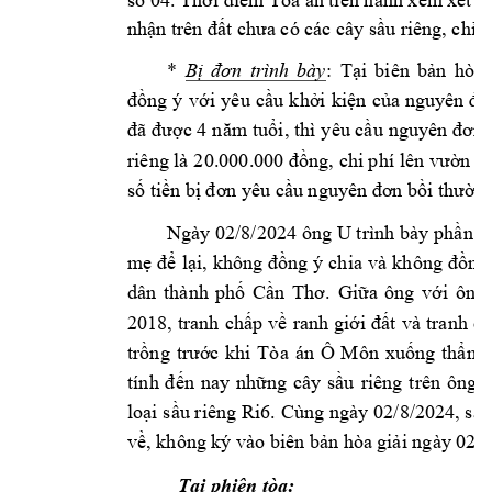
nhận trên đất c
hưa có các cây
 sầu riêng, chỉ l
* 
Bị 
đơn 
trình 
bày
: 
Tại 
biên 
b
ản 
hòa 
đồng 
ý
với 
yêu 
cầu 
khởi 
kiện 
của 
nguyên 
đơ
đã đ
ược 4 
năm 
tuổi, 
thì 
yêu cầu 
nguyên 
đơn 
riêng là 2
0.000.
000 
đồng, chi phí 
lên vườn tr
số tiền bị 
đơn y
êu cầu nguyên đơn
bồi thường 
Ngày 02/8/2024 ông 
U t
rình bày p
hần đ
mẹ 
để 
lại, 
không 
đồng 
ý 
chia
và 
không 
đồng
dân 
thành 
phố 
Cần 
Thơ. 
Giữa
ông 
với 
ông 
2018, 
tranh 
chấp 
về 
ran
h 
giới 
đất 
và t
ranh 
ch
trồng 
trước 
khi 
Tòa 
án 
Ô 
Môn 
xuống 
thẩm 
tính 
đến 
nay 
những 
cây 
sầu 
riêng 
trên 
ông 
đ
loại s
ầu riêng 
Ri6. 
Cùng ngày 0
2/8/2024, sau
về, không ký vào 
biên bản
hòa 
giải ngày
 02/8
Tại phiên tòa: