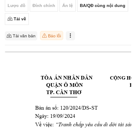
Lược đồ
Đính chính
Án lệ
BA/QĐ cùng nội dung
Tải về
Tải văn bản
Báo lỗi
TÒA ÁN
 NHÂN DÂN 
CỘNG HÒA
QUẬN Ô MÔN
Độ
TP. CẦN THƠ
B
 120/
20
24
/DS
-
ST
ản án số:
Ngày: 
19
/
09
/2024 
: 
T
Về việc
“
ranh chấp
yêu cầ
u di dời tài 
sản 