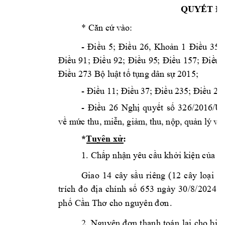
QUYẾT Đ
* 
: 
Căn cứ và
o
- 
Điều 
5;
Điều 
26, 
Khoản 
1 
Đ
iều 
35, 
Điều 
91; 
Điều 
92; 
Điều 
95
; 
Điề
u 
15
7; 
Điề
u 
 2015; 
Điều 273
Bộ luậ
t tố tụng dân 
sự
- 
Điều 11; Điề
u 37; Điều 2
35; Điều 23
- 
Điều 
26
Nghị 
quyết 
số 
326/2016/
về mứ
c thu, miễn, giảm
, thu, nộp, quản 
lý và
*
: 
Tuyên xử
1. 
C
h
ấp
 n
hậ
n yêu
 c
ầu
 k
hở
i 
kiệ
n c
ủa
 n
Gia
o 
1
4 
câ
y 
sầ
u 
r
iê
ng
(1
2 
c
ây 
l
oạ
i 
A
tr
íc
h 
đo
đị
a 
c
hí
nh
số 
6
53
ng
ày 
30
/
8/
202
4 
c
. 
ph
ố 
Cần
 Th
ơ c
ho
 n
guyê
n đ
ơn
2. 
a
Ngu
yên
đ
ơn
t
h
n
h 
t
oá
n 
lại 
cho
b
ị 
đ