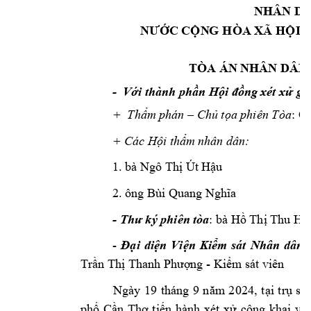
NHÂN D
A
NƢỚC CỘN
G HÒA XÃ HỘI 
TÒA ÁN N
HÂN DÂN
-
Với thành phần H
ội đồng 
xét xử gồ
: 
Ô
+  
Tòa
Thẩm phá
n –
Chủ tọa phiên 
+ 
nhân dân:  
Các Hội thẩm
1. 
Út
bà Ngô Thị 
Hậu
2. 
ông Bùi Qua
ng Nghĩa
- 
phiên 
tòa
: 
Thư ký 
bà H
ồ Thị Thu Hi
- 
Đại 
diện 
Viện 
Kiểm 
sát 
Nhân 
dân 
 - 
Trần Thị Tha
nh Phượng
Kiểm
 sát viên
Ngày 
19
tháng 
9 
2
4
n
ăm
20
, 
tại 
trụ 
sở 
phố 
Cần 
Thơ 
ti
ến 
hành 
xét 
xử 
công 
khai 
v
ụ 