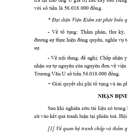
tr
ả
lạ
i 
ch
o
ô
ng
g
iá 
tr
ị 
c
ác 
câ
y 
sầ
u 
ri
ên
g 
t
. 
vớ
i s
ố
 ti
ền 
là
 56
.0
18
.00
0 
đồn
g
V
K
* Đại diện 
iện 
iểm
 sát phát 
biểu qu
- 
Về 
tố
tụng:
Thẩm 
phán, 
thư 
k
ý, 
H
đương sự thực 
hiện đúng quyền, nghĩa vụ 
tố 
.  
sự
- 
: 
Về 
n
ội 
dung, 
đề 
n
ghị
Chấp 
nhận 
yêu
nhận s
ự tự 
nguyên của nguyên đ
ơn về 
việc n
Trương Văn U
số 
tiền 56.0
18.000 đồng.
+ Gi
ải
 q
u
yết 
ch
i p
h
í tố
 t
ụn
g v
à 
án 
ph
í 
NHẬN Đ
ỊNH 
Sau k
hi 
nghiên cứu 
tài 
liệu 
có 
trong hồ
cứ vào kết quả t
ranh luậ
n tại phiên toà. 
Hội đ
[1
]
 Về quan 
hệ tranh 
chấp và thẩm q
uy