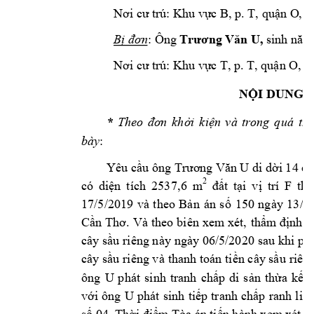
Nơi cư trú: Khu 
vực B, p. T, quận O
, 
, 
: Ông 
Bị đơn
Trƣơng 
Văn U
sinh năm
Nơi cư trú: Khu 
vực T, p. T, 
quận O, T
NỘI DUNG 
*
Theo 
đơn 
khởi 
kiệ
n 
và 
trong 
quá 
tr
ì
: 
bày
 di d
Yêu cầu ông Trương 
Văn U
ời 14 c
2
253
7,
6 
m
có 
diện 
tích 
đất 
tại 
vị 
trí 
F 
the
17/5/2019 
và 
theo 
Bản 
án 
s
ố 
150 
ngày 
13/4
Cần 
Thơ. 
Và 
theo 
bi
ên 
xem
xét, 
thẩm
định 
tạ
cây sầu 
riêng n
ày ngày 06/5/2020 
sau khi 
phá
thanh toán 
êng
cây sầu 
riêng và 
t
iền
cây sầu 
ri
ông 
U 
phát 
sinh 
tranh 
chấp 
di 
sản 
thừa 
kế 
n
U 
với 
ông
p
hát 
sinh 
tiếp 
tranh 
chấp 
ranh 
liên
số 04. Thời điểm
 Tòa án tiến hành xem
 xét t