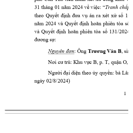
31
 tháng 
01
24 
năm 20
về việc: “
Tranh chấp y
theo 
Q
163
uyết 
định 
đưa 
vụ 
án 
ra 
x
ét 
xử 
số 
24 
năm 
20
và 
Quyết 
định 
hoãn 
phiên 
tòa 
số 
và 
Quyết 
định 
hoãn 
phiên 
tòa 
số 
131
/2024
đương sự:
: Ông 
Nguyên đơn
Tr
ƣơng Văn B
, sin
h
Nơi cư trú: Khu 
vực B, p. T, quận O
, 
Người đại di
ện theo ủy quy
ền: bà Lâm
ngày 02/8/202
4) 
1 