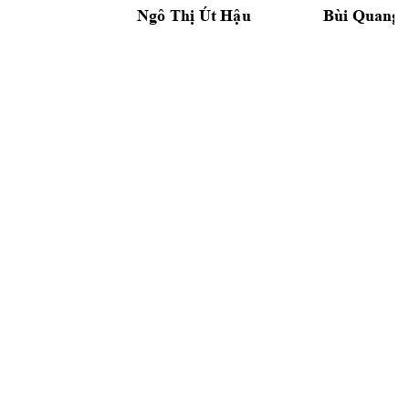
Út
Ngô Thị 
Hậu
Bùi Quang 