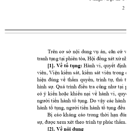
2 
T
rê
n
cơ 
sở
nội
du
ng
vụ 
án
,
că
n
cứ
và
tr
a
nh
tụ
ng
tạ
i
ph
i
ên
tò
a
,
 H
ộ
i
 đ
ồn
g
 x
é
t 
x
ử
nh
ậ
[1]. 
Về 
tố 
tụng:
Hành 
vi, 
quyết 
định 
t
viên, 
Viện 
kiểm 
s
át, 
kiểm 
sát 
viên 
trong 
qu
hiện 
đúng 
về 
thẩm
quyền, 
trình 
tự, 
thủ 
tục
hình 
sự. 
Quá 
trình 
điều 
tra 
cũ
ng 
như 
t
ại 
ph
có 
ý 
kiến 
hoặc 
khi
ếu 
nại 
về 
hành 
vi, 
quyết 
người tiến hành tố 
tụng. Do vậy các 
hành vi
hành tố tụn
g, người tiến hành t
ố tụng đều h
cáo 
kháng 
cáo 
Bị 
t
rong 
thời 
hạn 
đúng
. 
sự, được xem
 xét theo trình tự phúc 
thẩm
[2
]. 
Về nội dun
g