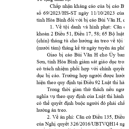
C
hấp 
nhận 
kháng 
cáo 
của
bị 
cáo 
Bùi
69
/2023/HS-ST 
ngày 
11/10/2023 
số 
của 
T
H, 
tỉnh Hòa B
ình đối với
bị cáo Bùi Vă
n 
cụ
1. 
Về 
tội 
danh 
v
à 
hì
nh 
phạt:
Căn 
cứ
8; 
65 
khoản 2 
Điều 
51, 
Điều 17
, 5
Bộ 
luật 
H
(chín) 
tháng 
tù 
cho 
hưởng 
án 
treo
về 
tội 
“
(
mười tám
) tháng kể từ ngày tuy
ên án phúc
H 
Giao 
bị 
cáo 
Bùi 
Văn 
ch
o 
Ủy 
ban 
Sơn, 
tỉnh 
Hòa 
Bình 
giám 
sát 
giáo 
dục 
trong
có 
trách 
nhiệm 
phối 
hợp 
với 
chính 
quyền 
dục 
bị 
cáo. 
Trường 
hợp 
người 
được 
hưởng
hiện theo 
quy định tại
 Điều 92 Luật 
thi hành
Trong 
thời 
gian 
thử 
thách 
nếu 
người
nghĩa 
vụ 
theo 
quy 
định
của 
Luật 
thi 
hành 
á
có
thể 
quyết 
định 
buộc 
người 
đ
ó 
phải 
chấp 
hưởng án treo.
2
. 
Về 
án 
phí: 
Căn 
cứ
Điều 
135, 
Điều 
1
UBTVQH14 
ngày
của 
Nghị 
quyết 
326/2016
/