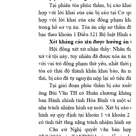
Tại 
phiên 
tòa 
phúc 
thẩm, 
bị 
cáo 
k
hai 
n
hợp 
v
ới 
lời 
khai 
của 
các 
bị 
cáo 
tại 
Cơ 
quan
khác
hợp 
với 
lờ
i 
khai 
c
ủa 
các 
đồng
p
hạm 
trong 
hồ 
sơ 
vụ 
án. 
Tòa 
án 
cấp 
sơ 
thẩm 
đã 
bạc theo kh
oản 1 Điều 321
Bộ luậ
t Hình sự 
Xét kháng cáo x
in được hưởng án tr
Hội 
đồng 
xét 
xử 
n
hận
thấy: 
Nhân 
thân
xử về tội này, tuy nhiên đã 
được xóa án tích
với vai trò đồng phạm thứ 
yếu,
nhất thời ph
tòa 
có 
thái 
đ
ộ 
thành 
khẩn 
khai 
báo, 
ăn 
năn
thú, bị cáo đã tự n
guyện nộp lại s
ố tiền đán
Tại 
giai 
đoạn 
phúc 
thẩm 
bị 
cáo 
xuất 
t
TH 
có 
Huân 
ông 
Bùi 
Văn 
chương 
kháng 
ban 
Hành 
chính 
tỉnh 
Hòa 
Bình 
và 
một 
số
nhẹ 
trách nhiệm h
ình s
ự 
mới. Xét 
bị 
cáo 
có
hình 
sự 
quy 
định 
tại 
khoản 
1 
và 
khoản 
2 
Đ
có tình tiết t
ăng nặng trác
h nhiệm hình sự, 
c
Căn 
cứ 
Nghị 
quyết 
văn 
bản 
hợp 