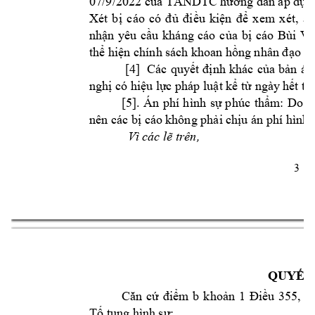
07/9/2022 của TANDTC hướng dẫn áp dụn
Xét 
b
ị 
cáo 
có 
đủ 
đi
ều 
kiện 
để 
xem 
xét, 
áp
nhận 
yêu 
cầu 
kháng 
cáo
của 
bị 
cáo 
Bùi 
Vă
thể hiện chính s
ách khoan hồn
g nhân đạo củ
 [4] 
Các 
quyết 
định 
k
hác
của 
bản 
án
nghị có hiệu lự
c
pháp luật kể từ ngày
 hết th
[5
].
Án 
phí 
hình 
sự 
phúc 
thẩm
: 
Do 
k
nên các bị cáo 
không phải c
hịu án phí hình 
Vì
 các 
lẽ trên,
3 
QUYẾT
b 
, 
Căn 
cứ 
điểm 
k
hoản 
1 
Điều 
355
đ
Tố tụng hình 
sự: