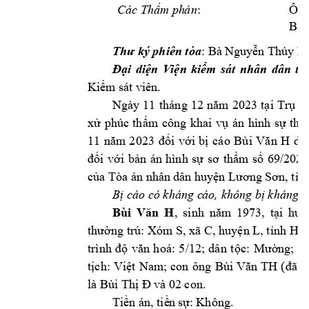
: 
Ông
Các Thẩm ph
án
Bà 
Th
phiên tòa
: Bà 
ư ký 
Nguyễn Thúy H
át 
nhân 
dân 
Đại 
diện 
V
iện 
kiểm 
s
tỉ
n.
Kiểm
 sát viê
Ngày 
11
th
áng 
12
3 
năm
202
tại 
Trụ 
sở
xử 
phúc
thẩm 
công 
khai
v
ụ 
án 
hình 
sự 
thụ 
11
23 
H 
do
năm 
20
đối 
với 
bị 
cáo 
Bùi 
Văn 
i 
69
/2023
đố
với 
bản 
án 
hình 
sự 
sơ 
thẩm 
số 
của Tòa án nhân 
dân huyện Lương Sơn, tỉn
B
 có kháng c
áo, không b
ị cáo
ị
kháng n
H
, 
sinh 
, 
t
i 
huy
Bùi 
Văn 
năm
1973
ạ
Xóm S, xã 
C
L
thường trú: 
, huyện 
, tỉnh 
Hòa
tr
: 
5
; 
ình 
độ 
v
ăn 
hoá
/12; 
dân
tộc: 
Mườ
ng
gi
H 
tịch: 
Việt 
Nam; 
con 
ông 
Bùi 
Văn 
T
(đ
ã 
c
là 
và
02 con. 
Bùi Thị Đ
, t
: Không. 
Tiền án
iề
n
sự