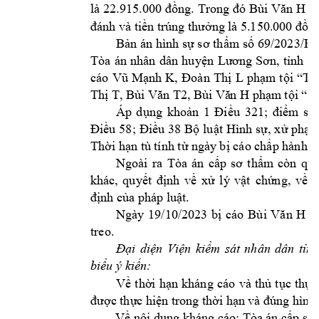
H 
là 2
2.915.000 đồng.
Trong 
đó 
Bùi 
Văn 
đ
đánh và tiề
n trúng thưởng là 
5.150.000 đồ
ng
B
69
/2023/HS
ản án hình 
sự sơ 
thẩm số 
Tòa 
án 
nhân 
dân 
, 
huyện 
Lươ
ng 
Sơn
tỉnh 
H
cáo
K
L 
Vũ 
Mạnh 
, 
Đoàn 
Thị 
phạm
tội 
“Tổ
T
T2
H 
Thị 
, Bùi Văn 
, Bùi Vă
n 
phạm
 tội “Đ
Á
p 
d
ụng 
khoản 
1
Điều 
321; 
điểm
s 
8
; 
Điều 5
Điều 38
Bộ 
luật 
Hình 
sự, x
ử 
phạt 
tù
Thời hạn
tính từ ngày
 bị cáo chấp hành 
á
Ngoài 
ra 
T
òa 
án 
cấp
sơ 
thẩm 
còn
quy
khác
á
, 
quyết 
định 
v
ề 
xử 
lý 
vật 
chứng, 
về
định của phá
p luật.
Ngày 
19
/10
/2023 
cáo 
H 
bị
Bùi 
Văn 
c
treo. 
Đại 
diện 
Viện 
k
iểm 
sát 
nhân 
dân 
tỉnh
biểu ý kiến:
Về 
t
hời 
h
ạn 
kháng 
cáo 
và 
thủ 
tục 
thực
được thực hiệ
n trong thời hạn 
và đúng hình 
Về nội dung kháng cáo: Tòa
 án cấp sơ