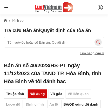
Hình sự
Tra cứu Bản án/Quyết định của tòa án
Tìm nâng cao
Bản án số 40/2023/HS-PT ngày
11/12/2023 của TAND TP. Hòa Bình, tỉnh
Hòa Bình về tội đánh bạc
Thuộc tính
Nội dung
VB gốc
VB liên quan
Lược đồ
Đính chính
Án lệ
BA/QĐ cùng tội danh