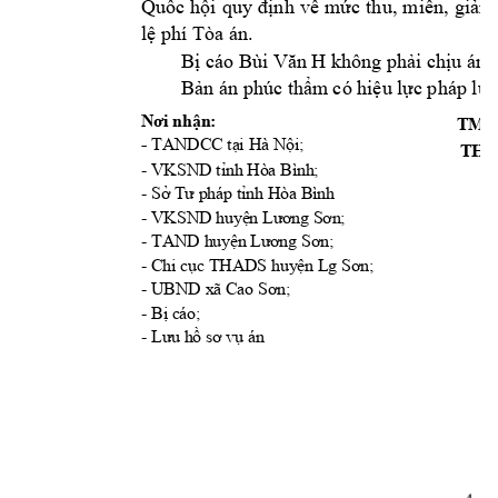
Quốc 
hội 
quy đ
ịnh 
về 
mức 
th
u, 
miễn, 
gi
ảm
.
lệ phí Tòa án
B
H 
ị cáo Bùi Văn 
kh
ông phải chịu
án 
Bản án phúc thẩm
 có hiệu lự
c pháp luậ
Nơi nhận:
TM.
- 
TANDCC tại Hà Nội;
THẨ
- 
nh Hòa Bình; 
VKSND tỉ
- 
Sở Tư pháp tỉnh Hòa Bình
- 
; 
VKSND huyện Lương Sơn
- TAND 
; 
huyện Lương Sơn
- 
; 
Chi cục THADS huyện Lg Sơn
- UBND xã 
Cao Sơn;
- B
ị cáo;
- 
Lưu hồ sơ vụ án