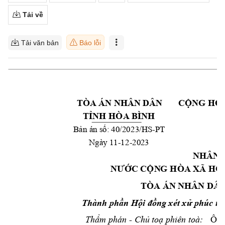
Tải về
Tải văn bản
Báo lỗi
 TÒA ÁN N
HÂN DÂN 
CỘNG HÒ
A BÌ
NH
TỈNH HÒ
á
 40
/202
3
/HS
-PT 
Bản 
n số:
Ngày 11-
12
-2023
NHÂN 
NƯỚC CỘN
G HÒA XÃ HỘ
TÒA ÁN N
HÂN DÂN
Thành 
phần Hội 
đồng xét xử phúc
th
Ông
- 
Thẩm phán 
Chủ to
ạ phiên toà: