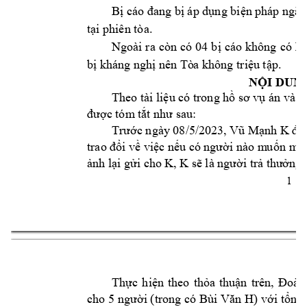
Bị
cáo đang bị áp dụng biện phá
p ngăn
.
tại phiên tòa
Ngoài 
ra 
còn 
có 
0
4 
bị 
cáo 
không 
có 
kh
bị 
khán
g nghị nên Tò
a không triệu tập.
N
ỘI DUN
Theo 
tài liệu có trong hồ sơ vụ án
và d
được tóm
 tắt như sau:
K 
Trước ngày 08/5/2
023, Vũ Mạnh 
đã
trao đổi về việc nếu c
ó người nào m
uốn 
mua
K
, 
K 
ảnh lại gửi cho 
sẽ là người trả thư
ởng 
1 
Thực 
hiện 
theo 
thỏa 
thuận 
trên, 
Đoàn
H
cho 5 
người (trong có 
Bùi 
Văn 
) với 
tổng 