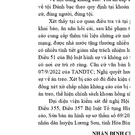
về 
tội 
Đánh 
bạc 
theo 
quy 
định 
tại 
khoản 
1 
. 
cứ, đúng
người, đ
úng tội
Xét 
thấy
t
ại 
cơ 
quan 
điều 
tra 
và 
tại 
ph
khai 
báo, 
ăn 
năn 
hối 
cải
, 
sau 
khi 
phạm 
tộ
i
cáo 
cung 
cấp 
thêm 
t
ài 
liệu 
chứng 
cứ 
mới, 
mạng, 
đ
ược 
nhà 
n
ước 
t
ặng 
thưởng 
n
hiều 
H
có 
nhiều tình 
tiết 
giảm nh
ẹ trách 
nhiệm hìn
Điều 51 của Bộ luật hình sự và không có tìn
có 
nơi 
cư 
trú 
rõ 
ràng.
Căn 
cứ 
văn 
bản 
h
ợ
07/9/2022 
của 
TANDTC; 
Nghị
quyết
hướn
sự về án 
treo. Xét bị cáo 
có đủ điều kiện để
đồng 
xét 
xử 
chấp 
nhận
kháng 
cáo 
của 
bị 
cá
án treo, 
thể h
iện chính sách khoa
n hồng nhâ
Đại 
diện 
viện 
kiểm 
sát
đề 
n
ghị 
Hội 
đ
Điều 
355, 
Điều 
357 
Bộ 
luật 
Tố 
tụng 
Hình
69
/202
cáo, Sửa
bản án hình sự sơ thẩm số 
nhân dân huy
ện Lương Sơn, tỉnh H
òa Bình.
NHẬN Đ
ỊNH CỦ