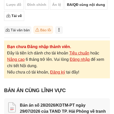
Lược đồ
Đính chính
Án lệ
BA/QĐ cùng nội dung
Tải về
Tải văn bản
Báo lỗi
Bạn chưa Đăng nhập thành viên.
Đây là tiện ích dành cho tài khoản
Tiêu chuẩn
hoặc
Nâng cao
6 tháng trở lên. Vui lòng
Đăng nhập
để xem
chi tiết Nội dung.
Nếu chưa có tài khoản,
Đăng ký
tại đây!
BẢN ÁN CÙNG LĨNH VỰC
Bản án số 28/2026/KDTM-PT ngày
29/07/2026 của TAND TP. Hải Phòng về tranh