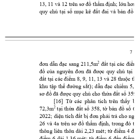
13, 11 và 12 
trên sơ đồ 
thẩm
 định; lớn hơn 
quy 
chủ 
tại 
sổ 
m
ục 
kê 
đất 
đai 
và 
bản 
đồ 
đ
7 
211,5m
2
đơn 
dẫn 
đạc 
sang 
đất 
tại 
các 
điểm
nguyên 
đồ 
của
đ
ơn 
đã 
được 
quy 
chủ 
tại 
th
11, 13 
và 28 
đất tại 
các điểm 8, 9, 
thuộc thử
; 
5,4
khu 
tập 
thể 
đường 
s
ắt)
d
ẫn 
đ
ạc
chiếm
s
59, 
ơ đồ đã được q
uy chủ
cho thửa 
đất số 3
[16] 
Từ 
các 
phân 
tich 
trên 
thấy
bị 
72,3m
2
t
ại 
th
ửa 
đất 
số 
3
58, 
tờ 
bản 
đồ 
số 
66
2022; 
diện 
tích 
đất 
bị 
đơn
ph
ải trả 
cho 
nguy
26 
và 
4a 
t
rên 
sơ 
đồ 
thẩm 
định, 
t
rong 
đó 
từ 
thông 
liên 
thôn 
dài 
2,23 
mét; 
từ 
đ
iểm
4
đế
điểm 
6 
dài 
1,36 
mét; 
từ 
điểm
6 
đến 
điểm 
7