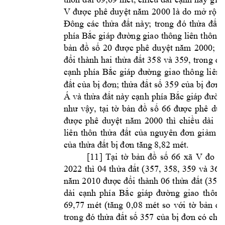
V 
được 
p
hê 
duyệt 
năm 
20
00 
l
à 
do
mở 
rộng
Đông 
các 
thửa 
đ
ất 
này
; 
trong 
đó 
thửa 
đất 
phía Bắc 
giáp 
đường giao 
thông liên 
thôn d
bản 
đồ 
số 
20 
được 
phê 
duyệt 
năm 
2000; 
t
h
đổi 
thành 
hai
thửa 
đất 
358 
và 
359, 
trong 
đó
cạnh 
phía 
Bắc 
giáp 
đường 
giao 
thông 
liên 
đất 
của 
bị 
đơn; 
thửa 
đất 
số 
359 
của 
bị 
đơn 
Á 
và thửa 
đất này
cạnh 
phía Bắc 
giáp đườn
, 
như 
vậy
tại 
tờ 
bản 
đồ 
số 
66 
được 
phê 
duy
được 
phê 
duyệt 
năm 
2000 
thì 
chiều 
dài
cạ
liên 
thôn 
t
hửa 
đất 
của 
nguyên 
đơn 
giảm
1
của
thửa đất
bị đơ
n tăng 
8,82 m
ét.
[
11
] 
V 
Tại 
tờ 
bản 
đồ 
số 
66 
xã 
đo 
v
2022 
thì 
(3
57, 
358, 
359 
v
à 
360
04 
th
ửa 
đất
năm 2
010 
được đổi 
thành 
06 
thửa 
đất 
(357,
dài 
c
ạnh 
phía 
Bắc 
giáp 
đường 
giao 
thông
69,77 
mét 
(tăng 
0
,08 
mét 
so 
với 
tờ 
bản 
đồ
trong 
đó 
thửa đất 
số 
357 
của 
bị 
đơn 
có 
chiề