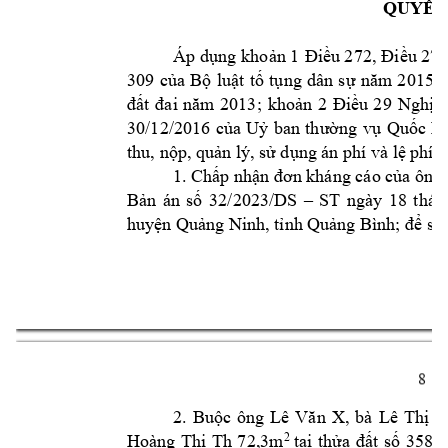
QUYẾT
Áp dụng
khoả
n 1 
Điều 272, 
Điều 273
309 
của 
Bộ 
luật 
tố 
tụng 
dân 
s
ự 
năm 
2
015; 
; 
n 
2 
đất 
đai 
năm 
2013
khoả
Đ
iều 
29 
Nghị 
q
30/12/2016 
của 
Uỷ 
ban 
thường 
vụ 
Quố
c 
Hộ
thu, nộp, quản 
lý, sử dụng án 
phí và lệ p
hí T
1. 
Chấp
nhận
đơ
n kháng cáo của ô
ng
/2023
/DS
ST 
ngày 
18 
thán
Bản
án 
số 
32
–
huyện Quản
g Ninh, tỉnh Q
uảng Bình
;
để sử
8 
2. 
Buộc 
ông
Lê 
Văn 
X, 
bà 
Lê 
Thị 
L
72,3m
2 
Hoàng 
Thị 
Th
tại 
thửa 
đất 
số 
3
58, 