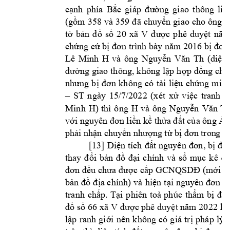
cạnh 
ph
ía 
Bắc 
giáp 
đường 
giao 
thông 
liê
(gồm 
358 
và 
359 
đã 
chuyển 
giao 
cho 
ông 
Á
tờ 
bản 
đồ 
số 
2
0 
xã 
V
được 
phê 
duyệt 
năm
ch
 c
 b
n trình b
ày
 n
ứng
ứ
ị
đơ
ăm 2016 bị đơn
Lê 
Minh 
H 
và 
ông 
Nguyễn 
Văn 
Th
(diện 
đường 
giao 
thông, 
không 
lập 
h
ợp 
đồng 
chu
nh
ng 
b
n 
không 
có 
t
ài
li
ch
minh
ư
ị
đơ
ệu
ứng
ST 
ng
ày
15/7/2022 
(x
ét
x
vi
tranh 
c
–
ử
ệc
Minh 
H) 
thì 
ông 
H 
và 
ông 
N
guy
V
n 
Th
ễn
ă
v
nguyên 
n li
 k
 th
 c
 ông Á 
ới
đơ
ền
ề
ửa
đ
ất
ủa
ph
 nh
 chuy
 nh
g 
t
 b
n tron
g v
ải
ận
ển
ư
ợn
ừ
ị
đơ
[1
3] 
Diện 
tích 
đất 
nguyên 
đơn, 
bị 
đơ
thay 
đổi 
bản 
đồ 
đại 
chính 
và 
sổ 
m
ục 
kê 
đấ
đơn 
đều 
chưa 
được cấp 
GCNQSDĐ (mới 
đ
bản 
đồ 
địa chính) 
và 
hiện 
tại 
nguyên đơn 
là
. 
tranh 
chấ
p
Tại 
phiên
toà 
phúc 
thẩm
bị 
đơ
 xã 
V 
đồ số 
66
được phê duyệt năm 2022 
kh
lập 
ranh 
giới 
nên 
không 
có 
g
iá 
trị 
pháp 
lý; 