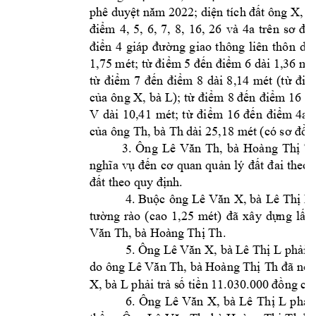
phê duyệt năm
 2022; diện tích đấ
t ông X, b
điểm 
4, 
5, 
6, 
7, 
8, 
16, 
26
và 
4a 
trên 
sơ 
đồ 
gi
dài
điển 
4
áp 
đường 
giao 
t
hông 
liên 
thôn 
1,75 mét; từ điểm
 5 đến điểm 6 dài 1,36 mé
từ 
điểm
7 
đến 
đ
iểm 
8 
dài 
8
,1
4 
m
ét 
(t
ừ 
điể
của 
ông X, 
bà 
L); từ 
điểm
8 đến 
điểm 16 
gi
V 
dài 
10,41 
m
ét; 
t
ừ 
đi
ểm
16 
đến 
điểm
4a 
 dài 25,18 m
ét 
của ông Th, bà T
h
(có sơ đồ t
3
. 
Ông 
Lê 
Văn 
Th, 
bà 
Hoàng 
Thị 
T
nghĩa 
vụ 
đến 
cơ 
quan 
quản 
lý 
đất 
đai 
theo 
. 
đất theo quy
 định
L 
4. 
Buộc 
ông
Lê 
Văn 
X, 
bà 
Lê 
Thị
tường 
rào 
(cao 
1,25 
mét)
đ
ã 
xây 
dựng 
lấn 
.
Văn Th, bà Hoàn
g Thị Th
 5. Ô
ng Lê Văn 
X, bà Lê Thị L
phải
do
 ông 
Th
Lê Văn Th, bà Hoàng Thị
đã nộp
X, bà L 
 ch
phải trả s
ố tiền 11.030.0
00 đồng
 6. 
Ông 
Lê 
Văn 
X, 
b
à 
Lê 
Thị 
L
p
hải