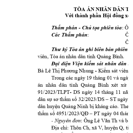
TÒA ÁN N
HÂN 
DÂN TỈ
Vớ
i thành phần Hội đồng 
xét
- 
Thẩm phán 
Chủ tọ
a phiên tòa
: Ôn
:    
Các Thẩm phán
Ông
               Ô
n 
phiên t
Thư ký Tòa án ghi biên
bả
viên, 
Tòa án 
nhân dân t
ỉnh Quảng Bì
nh.
Đại 
diện 
Viện 
kiểm 
sát 
nhân 
dân 
tỉ
 - 
. 
Bà Lê Thị Phư
ơng Nhun
g
Kiểm sát viên
Trong các n
gày 
19
tháng 01 
v
à ngày 
án 
nh
ân  d
ân  tỉnh 
Quảng 
Bình  xét 
xử 
p
91
/2023/TL
PT- 
DS
ngày 
14
tháng 
11
năm
/2023/DS 
ST ngày 
1
dân sự
sơ thẩm số 
32
–
dân 
h
áng cáo. T
huyện 
Quảng Ninh
bị k
heo 
 49
51/2023
 PT ngày 
04
tháng
thẩm
số
/QĐ
 –
: 
Ông
- 
Nguyên đơn
Lê V
ăn Th và bà
Địa chỉ: Thôn C
h, xã V
, huyện Q, tỉ