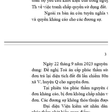
toàn 
bộ 
y
êu 
cầu 
khởi 
k
iện 
của 
đ
ồng 
nguyên
Th
về việc tranh chấp
 quyền sử dụng 
đất.
Ngoài 
ra 
bản 
án 
còn 
tuyên 
nghĩa 
vụ
và quyền khá
ng cáo cho các đư
ơng sự.
3 
Ngày 22 
tháng 9
 nguyê
năm 2
023
n 
đ
dung: 
Đề 
nghị 
Toà 
án 
cấp 
phúc 
thẩm 
sửa 
80m
2
đơn 
trả 
lại 
diện 
tích 
đất 
đã 
lấn 
chiếm 
xã V, huyện Q
ch
o nguyên đơn.
n
guyên 
Tại 
phiên 
tòa
phúc 
thẩm
đơ
kháng cáo
đơn 
, bị đơn không chấp nhận việ
. C
đơn
ác đương
sự không
thỏ
a thuận được
 
Đại 
diện 
Viện 
kiểm
sát 
nh
ân 
dân 
t
phúc 
thẩm phá
t biểu quan điểm
: 