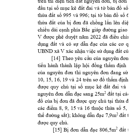
trên 
thì 
diện 
tích 
đất 
nguyên 
đơn, 
bị
đơn 
đ
đầu 
tại 
sổ 
mục 
kê 
đất 
đai 
và 
tờ 
bản 
đồ 
số 
2
thửa 
đất 
số 
995 
và 
996; 
tại 
tờ 
bản 
đồ 
số 
66
thửa 
đất 
của 
bị 
đơn 
đã 
chồng 
lấn 
lên 
diện 
chiều 
dài 
cạnh 
phía 
Bắc 
g
iáp 
đường 
giao 
t
V 
được 
p
hê 
duy
ệt 
năm
2022 
đã 
điều 
chỉnh
dụng 
đất 
và 
có 
sự 
dẫn 
đ
ạc 
của 
các 
cơ 
qua
UBND xã V xác n
hận việc sử
 dụng đất củ
a 
[14] 
Theo 
yêu 
cầ
u 
củ
a 
nguyên 
đơn
T
tiến 
h
ành 
thành 
lập 
hội 
đồng 
t
hẩm
đ
ịnh 
lạ
của 
nguyên 
đ
ơn 
thì 
nguyên 
đơn 
đang 
sử 
d
10, 
15, 
16, 
19 
và 
24
trên 
s
ơ 
đồ 
thẩm
định; 
được 
qu
y
chủ 
tại 
sổ 
m
ục 
kê 
đất 
đai 
và 
bả
m
2
nguyên 
đơn 
dẫn 
đạc 
sang 
25
đất
t
ại 
các 
đồ 
của 
bị 
đơn 
đã 
đ
ượ
c 
quy 
chủ 
tại 
thửa 
đất
8
, 
9, 
15 
và 
16 
các 
điểm
thuộc 
thửa 
số
5, 
tờ
m
2
thể 
đường 
sắt); 
không dẫn 
đạc 
7,9
đất 
tại
được quy chủ.
 [15
] 
806,5m
2
Bị 
đơn 
dẫn 
đạc 
đất 
tại