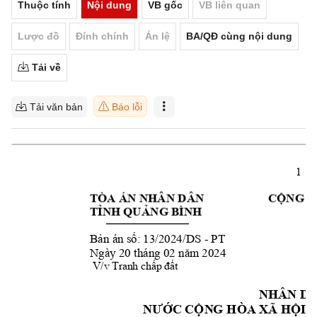
Thuộc tính
Nội dung
VB gốc
VB liên quan
Lược đồ
Đính chính
Án lệ
BA/QĐ cùng nội dung
Tải về
Tải văn bản
Báo lỗi
1 
TÒA ÁN NHÂN DÂ
N 
CỘNG H
TỈNH QUẢNG BÌNH
 13/2024
/DS
 - PT 
Bản án số:
Ngày 20 tháng 02 
năm 2024
 V
/v Tranh chấp đất
NHÂN D
A
NƯỚC CỘN
G HÒA XÃ
 HỘI 