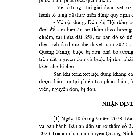
- 
Về 
tố 
tụng: 
Tại 
giai 
đ
oạn 
xét 
xử
ph
hành tố tụn
g đã thực hiện 
đúng quy
 định củ
- 
Về 
nội dung: 
Đề 
nghị Hội 
đồng xét
đơn 
để 
sửa
bản
án 
sơ 
thẩm
theo
hướng 
b
chiếm, 
tại 
thửa 
đất 
35
8, 
tờ 
bản 
đồ 
số 
66 
x
diện 
tích 
đ
ã 
được 
phê 
d
uyệt
n
ăm
2022 
t
ại 
t
)
Quảng 
Ninh
; 
buộ
c 
bị 
đơn 
phá 
bỏ 
tường 
r
trên 
đất 
n
guyên 
đơn
và 
buộc 
bị 
đơn
phải 
c
ki
 cho b
n. 
ện
ị
đơ
Sau 
khi 
xem
xét 
nội 
dung kháng 
cáo,
được 
thẩm
tra 
tại 
phiên 
tòa 
phúc 
thẩm
; 
kết
viên, 
b
. 
nguy
ên đơn, 
ị đơn
NHẬN Đ
ỊNH 
[1] Ngày 18 tháng 9 
Tò
năm 2023
a á
và 
ban 
hành 
B
32
/
ản 
án
d
ân 
sự 
sơ 
thẩm
số 
2023 
Toà 
án nhân 
dân huyện Quảng 
Ninh
n