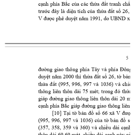
c
cạnh 
phía 
Bắc
của 
ác 
thửa 
đất 
tranh 
c
hấp 
trước 
đây 
là 
diện 
tích 
của
thửa 
đất 
số
 26, 
tờ
V 
, do UBND xã 
được phê duyệt năm
 1991
5 
đường 
giao 
thông 
p
hía 
Tây 
và 
phía 
Đông)
duyệt 
năm
2000 
thì 
thửa 
đất 
số 26
, t
ờ bản 
đ
thửa 
đ
ất
(995, 
996, 
997 
và 
1036) 
và 
chiều
thông 
liê
n 
thôn 
dài 
75 
m
ét; 
trong 
đó 
thửa 
0 
mét
giáp 
đường 
giao 
thông 
liên 
thôn 
dài 
2
cạnh phía Bắc 
giáp đư
ờng giao thô
ng liên t
[
10
] 
T
xã 
V 
ại 
tờ 
b
ản 
đồ 
số 
66
được 
(995, 
996, 
997 
v
à 
1036) 
của 
tờ 
bản 
đồ 
số 
(357, 
358, 
359 
và 
360) 
v
à 
chiều 
dài 
cạnh 
thôn 
dài 
69,69 
mét
, 
chiều 
dài 
cạnh 
này 
giả