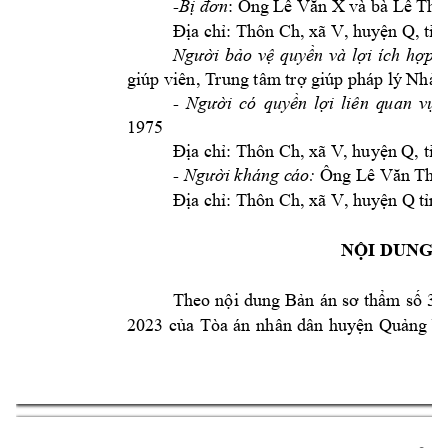
-
Bị đơn
: Ông Lê V
ăn X và bà Lê Th
ị
, huy
Địa chỉ: Thôn C
h, xã V
ện Q, 
tỉn
Người 
b
ảo 
vệ 
quyền 
và 
lợi 
ích 
hợp 
p
giúp viên, T
rung tâm
 trợ giúp pháp 
lý Nhà 
- 
Người 
có 
quyề
n 
lợi 
liên 
q
uan 
vụ 
1975 
Địa chỉ: Thôn C
h, xã V
, huyện Q, tỉ
Ông 
- 
Người kháng c
áo:
Lê Văn T
h 
, hu
Địa chỉ: Thôn C
h, xã V
yện Q
tỉn
NỘI DUNG 
32
Theo 
nội 
dung 
Bản 
án 
sơ 
thẩm
số 
2023 
c
ủa 
Tòa 
án 
nhân 
dân 
huyện 
Quảng 
N