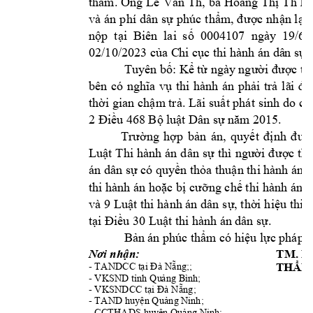
thẩm. 
Ông 
Lê 
Văn 
Th, 
bà 
Hoàng 
Thị 
Th
kh
và 
án 
phí 
dân 
sự 
phúc 
thẩm, đ
ược n
hận l
ại
nộp
tại  Biê
n  lai 
số  0004107  ngày
  19/6/
02/10/2023 của C
hi cục t
hi hành án dâ
n sự 
Tuyên bố:
Kể từ ngày
 người được th
bên 
c
ó 
nghĩ
a 
vụ 
thi 
hàn
h 
á
n 
phải 
trả 
lã
i 
đố
thời gian chậ
m
 trả. 
Lãi suất phát 
sinh do ch
2 Điều 468 Bộ 
luật Dân sự 
năm
 2015.  
Trường 
hợp 
b
ản 
án, 
quyết 
định 
đượ
Luật 
Thi 
hành 
án 
d
ân 
sự 
thì 
người 
đ
ược thi
án
dân sự có quyền thỏa thuận thi hàn
h án, 
thi hành án hoặc 
bị cưỡng chế thi 
hành án t
và 9
 Luật thi h
ành án dân 
sự, thời h
iệu thi 
tại Điều 30 L
uật thi hành án 
dân sự.    
Bản án phúc t
hẩm có hiệu lực 
pháp l
TM. 
H
Nơi nhận:
- 
; 
TAND
CC tại Đà Nẵng;
THẨM
- 
VKSND tỉnh Qu
ảng Bình
;
- 
VKSNDC
C tại Đà Nẵng;
- 
; 
TAND
 huyện Quảng
 Ninh
- 
CC
;                            
THADS huy
ện Quảng Ninh