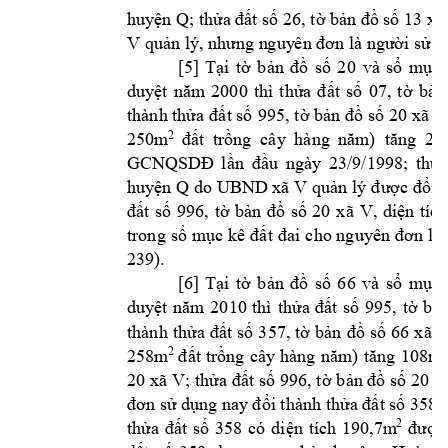
Q
huyện 
; thửa 
đất số 26, tờ bản đồ 
số 13 xã
V 
, 
quản lý
nhưng n
guy
ên đơn là người
sử d
[5
] 
v
Tại
tờ 
bản 
đồ 
số 
2
0
à 
sổ 
mục 
200
duyệt 
năm 
0 
thì 
thửa 
đất 
số 
07, 
t
ờ 
bản
thành thửa 
đất số 
995, t
ờ bản 
đồ số 
20 xã 
V
250m
2
đất 
trồng 
cây 
hàng 
n
ăm
)
tăn
g 
25
GCNQSDĐ
lần 
đ
ầu 
ngày 
23/9/199
8;
thửa
huyện Q do 
UBND xã V
quản lý
được đổi t
đất 
số 
996, 
tờ 
b
ản 
đồ 
số 
20 
xã 
V, 
diện 
tíc
h
cho 
trong 
sổ 
m
ục 
kê 
đất 
đai 
nguyên 
đơn 
là 
239).     
[6
] 
Tại
tờ 
b
ản 
đồ 
số 
66 
và 
sổ 
mục 
duyệt 
năm 
2010 
thì 
thửa 
đất 
số 
995, 
tờ 
bản
t
hành 
thửa 
đất 
số 
357, 
tờ 
bản 
đồ 
số 
66 
xã 
258m
m
2
đ
ất 
trồng 
cây 
hàng 
năm)
tăng 
108
20 xã 
V; 
 x
t
hửa đất số 9
96, tờ b
ản đồ số 
20
 
đơn sử dụng 
nay
đổi thành thửa đất
số 3
58
190,7m
2
thửa 
đất 
số 
358
có 
diện 
tích
được