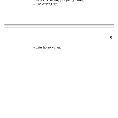
- 
Các đương sự
;
9 
- 
Lưu hồ sơ v
ụ án;
.