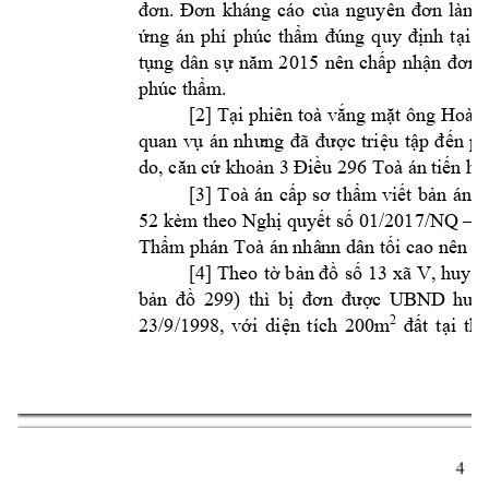
đơn. 
Đơn 
kháng 
cáo 
của
nguyên 
đ
ơn
làm 
ứng 
án 
phí 
phúc 
thẩm
đúng
quy 
định
tại 
Đ
tụng 
dân 
sự 
năm 
2015 
nên 
chấp 
nhận 
đơn
m.
phúc thẩ
[2] 
Tại phiên toà vắng mặt ông Hoà
quan 
vụ 
án 
nhưng 
đã 
được 
triệu 
tập 
đến 
ph
do
, căn cứ k
hoản 3 Đ
iều 296 Toà án 
tiến hà
[3
] 
Toà 
án 
cấp 
sơ 
t
hẩm
viết 
bản 
án
c
52 kèm theo Nghị quyết số 01/2017/NQ –
Thẩm
 phán Toà án nhâ
nn dân tối ca
o nên cầ
[4
] 
T
heo 
tờ 
bản đồ 
số 
13 x
ã 
V, huyện
bản 
đồ 
299) 
thì 
bị 
đơn 
được 
UBN
D 
huyệ
2
đất 
tại 
th
23/9/1998, 
với 
diện 
tích
200m
4 