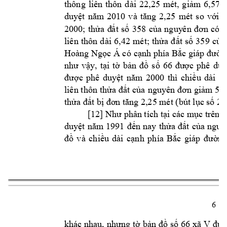
thông 
liên 
thôn 
dài 
22,25 
m
ét, 
giảm 
6,57 
duyệt 
năm 
2010 
v
à 
tăng 
2,25
mét 
so 
với 
t
358 
2000; 
thửa 
đ
ất 
số 
c
ủa 
n
guy
ên 
đơn 
có
c
liên 
thôn 
dài 
6
,42 
mét
; 
thửa 
đất 
số 
359 
của
có
Hoàng Ngọc Á
cạnh phía Bắc 
giáp đường
, 
như 
vậy
tại 
tờ 
bản 
đồ 
số 
66 
được 
phê 
duy
được 
phê 
duyệt 
năm 
2000 
thì 
chiều 
dài 
cạ
liên t
hôn thửa 
đất 
của 
nguyên 
đơn giảm 
5,1
2,25 mét 
thửa đất bị đơn tăn
g 
(bút lục 
số 24
[12] 
Như phân tích tại các 
m
ục trên 
t
duyệt 
năm 
1991
đến 
nay 
th
ửa 
đất 
của 
nguy
đồ 
và 
chiều 
dài 
cạnh 
p
hía 
Bắc 
giáp 
đường
6 
khác nhau, 
nh
ưng 
tờ bản 
đồ 
số 66 
xã 
V
đượ