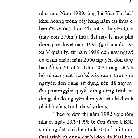
2 
sa
u: 
19
89
, 
ô
ng
, 
như 
Nă
m
Lê 
Văn 
Th
bà 
Ho
khai hoang 
t
rồng cây hàng năm 
tại
thửa đất
b
ản 
đồ 
số 
66) 
thôn 
Ch, 
xã 
V, 
huyện 
Q, 
tỉn
(nay 
còn 
270m
) 
t
này
2
hửa 
đất 
là 
một 
phần 
được phê duy
ệt năm 1991 (gọi bản đồ 2
99)
xã 
V 
quản 
lý,
từ 
năm 1989
đế
n nay ng
uyên 
có tranh chấp; năm 2000 
nguy
ên đơn được 
2
1 
ông 
bản 
đồ 
số 
20 
xã 
V. 
Năm 
20
Lê 
Văn 
hộ 
s
ử
dụng 
đất 
liền 
kề 
xây 
dựng 
tường 
rào,
nguyên 
đơn 
đan
g 
sử 
dụng 
nê
n 
đã 
xảy 
ra 
tr
địa 
phươnggiải 
quyết
dừng 
công 
trình 
xây 
dựng, 
do đó 
nguyên đơn 
yêu cầu 
bị 
đơn trả 
.  
phá bỏ công trì
nh đã xây
 dựng
Theo bị 
đơn thì n
ăm 1
992 vợ 
chồng b
 ngày 23/9/1998 
nhà ở,
bị đơn được UBND 
2
tại
thửa 
số
sử 
dụng 
đất 
với 
diện 
tích 
200m
Q
uá
trình 
sử 
dụng 
đất 
bị 
đơn 
đã 
khai 
hoang