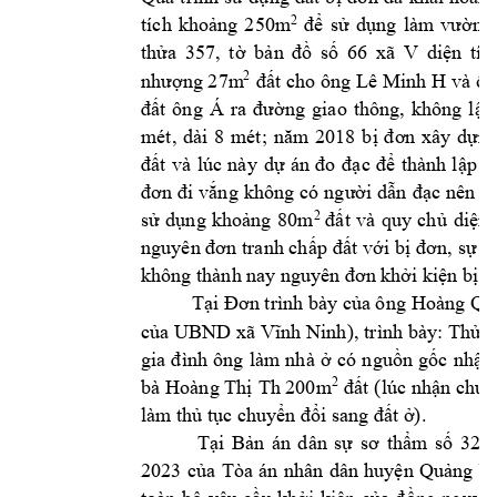
2
để 
sử 
dụng 
làm 
vườn. 
tích 
khoảng 
250m
, 
66 
xã 
V 
thửa 
357
tờ 
b
ản 
đồ 
số 
diện 
tíc
 27m
Lê Minh 
H và 
ôn
2
nhượng
đ
ất cho ông 
đất 
ông 
Á
ra 
đường 
giao 
thông, 
không 
lập
mét, 
dài 
8
m
ét; 
năm 
2018 
bị 
đ
ơn 
xây 
dựng
đất 
và 
lúc 
này
dự 
án 
đo 
đạc 
để 
thàn
h 
lập 
b
đơn 
đi 
vắng 
không 
có 
người
dẫn 
đạc 
nên
đã
2
sử 
dụng
khoảng 
80m
đất
và 
q
uy 
chủ 
diệ
n 
nguyên đơn
tranh chấp 
đất với 
bị 
đơn, 
sự vi
không thành n
ay 
ng
uy
ên đơn khởi kiệ
n bị đ
ô
ng Hoàng Qu
Tại Đơn trình bày của 
)
của 
UBND xã 
Vĩnh Ninh
, trình 
bày: Thửa 
gia 
đình 
ông 
làm
nh
à 
ở 
có 
nguồn 
gốc 
nhận
 200m
2
bà 
Hoàng Thị 
Th
đất
(lúc nhận 
chuy
làm thủ tục c
huyển đổi sa
ng đất ở).
Tại
Bản 
án 
d
ân 
sự 
s
ơ 
thẩm
số
32/
2023 
của 
T
òa 
án 
nhân 
dân 
huyện 
Quảng 
N