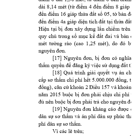
dài 
8,14 
mét 
(từ 
điể
m 
4 
đ
ến 
điểm 
8 
giáp 
th
đến điểm 16 giáp thửa đất 
số
05, tờ bản đồ 
đến điểm 4a giáp diện tích đất tại thửa đất 
H
iện 
tại 
bị
đơ
n 
xây
dựng 
lấn 
chiếm 
t
rên 
d
quy 
ch
ủ 
tr
ong 
s
ổ 
m
ục 
k
ể 
đất 
đai 
và 
bản 
đồ
mét 
tường 
rào 
(cao 
1
,25 
mét), 
do 
đó
buộ
nguyên đơn.
[17] 
Nguyên 
đơn
, 
bị 
đơn
có 
nghĩa 
v
thẩm quy
ền để đăng ký 
việc sử dụng 
đất th
[18] 
Quá 
trình 
g
iải 
quyết 
vụ 
án 
chi 
cấp 
sơ thẩm ch
i phí 
hết 
5.000.000 
đồng, tại
đồng), căn 
cứ khoản 2 Điều 157 
và khoản 2
n 
năm 
2015 
buộc 
bị
đ
ơ
phải 
ch
ịu 
c
hi 
p
hí 
tố
đủ nên buộc b
ị đơn
phải trả ch
o nguyên đơ
n
[
19
] 
Nguyên 
đ
ơn 
kháng 
cáo 
được 
ch
n 
dân 
sự 
sơ 
thẩm 
và 
án 
p
hí 
dâ
sự 
phúc 
thẩm
phí dân sự sơ 
thẩm.
Vì các lẽ trên;