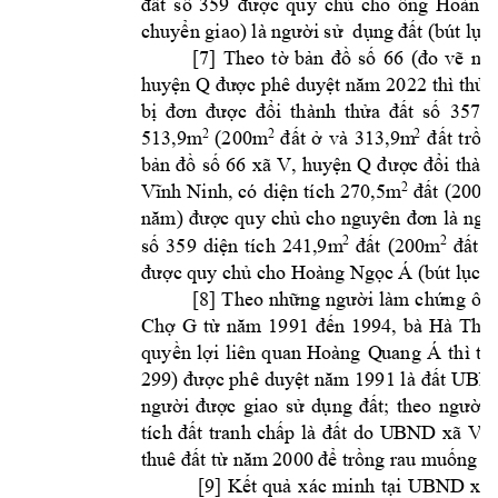
đất 
số 
359 
đ
ược 
quy 
chủ 
cho 
ông 
Hoàng 
chuyển giao) là n
gười sử
dụng 
đất (bút l
ục 
[7
] 
(
Theo 
tờ 
bản 
đồ 
số 
66 
đo 
vẽ 
nă
huyện Q
được phê 
duy
ệt năm 20
22 thì thửa
bị 
đơn 
được 
đổi 
thành 
thửa 
đất 
số
357, 
513,9m
(2
00m
31
3,9m
2
2
2
đ
ất 
ở 
và 
đ
ất 
trồn
bản 
đồ 
số 
66
xã 
V, 
huyện 
Q
đ
ượ
c 
đổi 
thàn
có
m
2
Vĩnh 
Ninh,
diện 
tích 
270,5
đất 
(200m
năm)
được 
quy 
chủ 
cho
nguyên 
đơn 
là 
ngư
359 
m
2
2
số 
diện 
tích 
241,9
đất 
(200m
đất 
ở
 (
được quy chủ c
ho
Hoàng Ngọc Á
bút lục s
[8
] 
Theo 
những
người 
làm 
chứng 
ông
b
Chợ 
G 
từ
năm 
1991 
đến 
1994, 
à 
Hà 
Thị 
quy
ền 
lợi 
liê
n 
quan 
Hoàng 
Q
uang 
Á
thì 
th
299) được ph
ê duyệt n
ăm 1991 l
à đất UBN
; 
theo 
người 
được 
giao
s
ử 
d
ụng 
đất
người 
V 
tích 
đất 
tr
anh 
chấp 
l
à 
đất 
d
o 
U
BND 
xã 
q
thuê 
đất từ năm
 2000 để tr
ồng rau muống
(b
 [9] 
K
ết 
quả 
xác 
minh 
tại 
UBND 
xã 