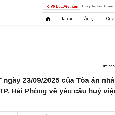
Tổng đài trực tuyến:
Về LuatVietnam
Bản án
Án lệ
Quyế
Tìm nân
 ngày 23/09/2025 của Tòa án nh
TP. Hải Phòng về yêu cầu huỷ việ