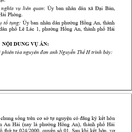
, 
 
nghĩa 
vụ 
li
ên 
quan
:
Ủy 
ban 
n
hân 
dân 
xã
Đại 
Bản
. 
 H
ải Phòng
ụ 
tố 
tụng: 
Ủy 
ban 
nhân 
dân 
phường 
H
ồng 
An, 
thành 
1
dân 
phố 
Lê 
Lác
, 
phường 
Hồng 
An, 
thành 
phố 
Hả
i 
NỘI DUNG
V
Ụ ÁN:
anh 
H
 trình bày: 
i phiê
n tòa nguyên đơ
n 
Nguyễn Th
ế 
 
chung 
s
ống 
trên 
cơ 
sở 
tự 
nguyện 
có 
đăng 
ký 
kết 
hôn
), 
n 
An 
Hải 
(nay 
là 
phường 
Hồng 
An
th
ành 
phố
Hải 
, 
quy
ố 
t
hứ 
tự 
024
/2000
ển 
số 
01. 
Sau 
k
hi 
kết 
hô
n, 
vợ 