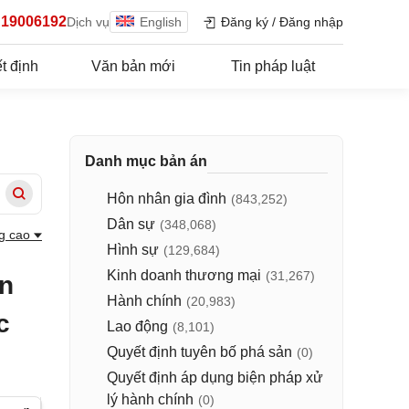
19006192
Dịch vụ
English
Đăng ký
/
Đăng nhập
t định
Văn bản mới
Tin pháp luật
Danh mục bản án
Hôn nhân gia đình
(843,252)
Dân sự
(348,068)
g cao
Hình sự
(129,684)
Kinh doanh thương mại
(31,267)
ân
Hành chính
(20,983)
c
Lao động
(8,101)
Quyết định tuyên bố phá sản
(0)
Quyết định áp dụng biện pháp xử
lý hành chính
(0)