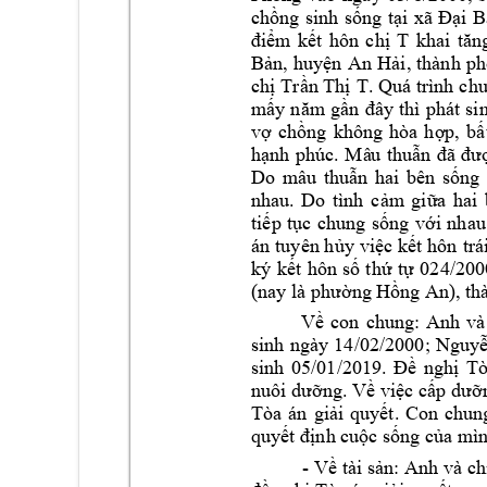
ng
chồ
sinh 
sống 
tại 
xã 
Đại 
B
T 
khai 
điểm 
kết 
hôn 
chị 
tăn
Bản, 
huy
ện 
An 
Hải
, 
thành 
p
h
T
. 
Quá 
trình 
chu
chị 
Trần Thị 
mấy
năm
gần 
đây
thì 
phát 
si
vợ 
chồng 
không 
hòa 
hợp, 
bấ
hạnh 
phúc. 
Mâ
u 
thuẫ
n 
đã 
đư
Do 
mâu 
th
uẫn 
hai 
bên 
sống 
hai 
nhau. 
Do 
tình 
cảm
gi
ữa 
tiếp 
tục 
chung 
sống 
với 
nhau
án 
tuyên h
ủy việc 
kết 
hôn 
trá
ký 
kết 
hôn 
số 
thứ 
tự 
024/200
)
, 
(nay là phường H
ồng An
th
Về 
con 
chun
g: 
Anh 
và
sinh 
ngà
y
1
4/02/2000; 
Nguyễ
sinh 
05/01/2019
. 
Đề 
nghị 
Tò
nuôi dưỡng. Về v
iệc cấp 
dưỡn
Tòa 
án 
giải
quyết. 
Con 
chun
quyết định c
uộc sống của m
ì
- 
:
 Anh 
Về 
tài sản
v
à ch