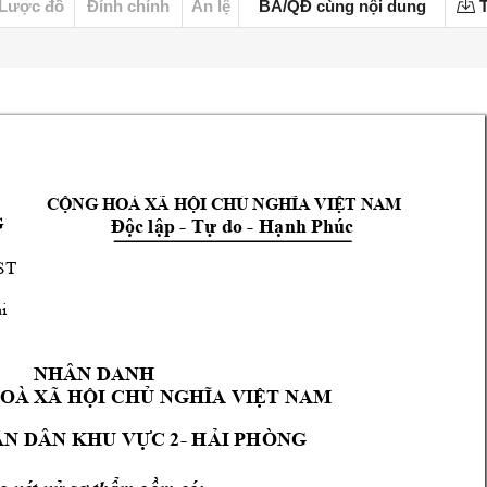
Lược đồ
Đính chính
Án lệ
BA/QĐ cùng nội dung
T
CỘNG HOÀ XÃ HỘI CHỦ NGHĨA VIỆT NAM 
- 
- 
P
húc
G
Độc lập 
Tự do 
Hạnh 
ST
i
NHÂN D
ANH 
HOÀ
 XÃ HỘI CHỦ
 NGHĨA VIỆT NAM
N DÂN 
- 
KHU VỰC
 2
HẢI PHÒNG