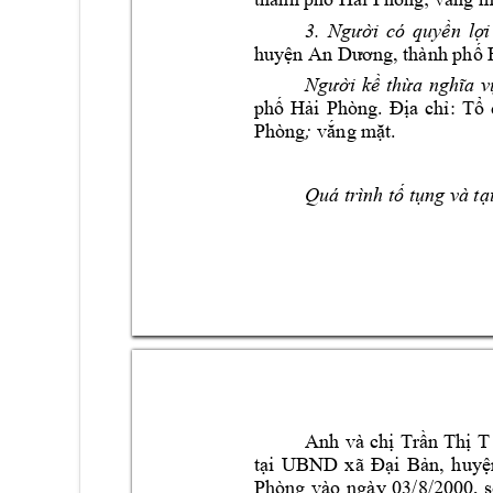
3.
Người 
có 
quyền 
lợi
huyện An Dươn
g, thành phố
Ng
ười 
kề 
thừa 
nghĩa 
v
phố 
Hải 
Phòng.
Địa 
chỉ: 
Tổ 
Phòng
;
vắng m
ặt.
Quá 
trình tố tụ
ng
và tạ
An
T
h 
và 
chị 
Trần 
Thị 
UBND 
tại 
xã 
Đại 
Bản
, 
huyệ
Ph
òng 
vào 
ngày
03/
8/
2000, 
s