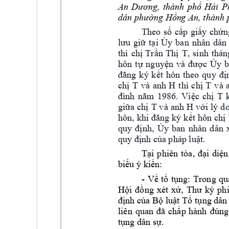
An 
Dương, 
thành 
phố 
Hải 
P
dân phường Hồn
g An, thành
Theo 
sổ 
cấp 
giấy
ch
ứn
lưu 
giữ 
tại
Ủy
ban 
nhân 
dân 
thì 
T
chị 
Trần 
Thị 
, 
si
nh 
thá
n
hôn 
tự 
nguyện 
và 
được 
Ủy
b
đăng 
ký 
k
ết 
hôn 
theo 
quy 
đị
T 
và 
anh 
H 
T 
và 
chị 
thì 
chị 
T 
đình 
năm 
1986. 
Việc 
chị 
T và 
anh 
H 
giữ
a chị 
với 
l
ý d
o
hôn, 
khi 
đăng 
ký 
kết 
hôn 
chị
, 
quy 
định
Ủy 
ban 
nhân 
d
ân 
quy định của 
pháp luật.
Tại 
phiên 
tòa, 
đại 
diện
biểu ý kiế
n:
- 
Về 
tố 
tụng: 
Trong 
qu
Hội 
đồng 
xét 
xử, 
Thư 
ký 
phi
định của 
Bộ luật Tố 
tụng dân 
liên 
quan 
đ
ã 
chấp 
hành 
đúng
. 
tụng dân sự