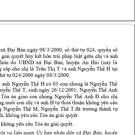
/3/
, 
quy
 
xã 
Đại 
Bản 
ngày 
08
2000, 
số 
thứ 
tự 
024
ển 
số 
h
trá
và 
anh 
 
giải 
quyết 
ủy
kết 
hô
n 
i pháp 
luật giữa 
c
hị
hôn 
d
o 
UBND 
xã 
Đại 
Bản, 
huyện 
An 
Hải 
(nay 
là 
T 
H 
g 
cấp 
cho 
chị l
à
Trần 
Thị 
và 
anh Nguyễn 
Thế 
tạ
i 
thứ tự 
024/2000 
ngày 08/3/2
000.
H 
có 
03 
con
chung
là 
 
anh 
Ng
uyễn 
Thế
Nguyễn 
Thế
T, s
inh n
gày 
26/12/2001
; 
uyễn 
Thế 
Nguyễn 
Thế 
Anh 
 
Tòa 
án 
giao
con 
chung 
Nguyễn 
Thế 
Anh 
Đ
cho 
chị
 và anh H 
g nuôi con chị
tự 
thỏa thuận không y
êu cầu 
T 
g 
Nguyễn 
Thế 
M, 
Nguy
ễn 
Thế 
đã 
trưởng 
thành 
tự
. 
nh, không yêu cầu Tòa á
n giải quy
ết
không y
êu cầu Tòa
 án giải quyết.
ân 
dân 
xã 
ĩa 
vụ 
liên 
quan 
Ủy 
ban 
nh
Đại 
Bản, 
huyện 