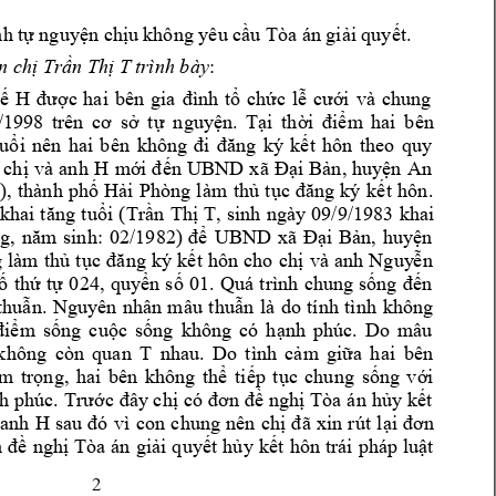
h tự 
nguyện chịu 
không yêu cầ
u Tòa án giải 
quyết.
: 
T trình bày
n chị Trầ
n Thị 
H 
ế 
được 
hai
b
ên 
g
ia 
đình 
tổ 
chức 
lễ 
cưới 
và 
chung 
/1998 
trên 
cơ 
sở 
tự 
n
guyện. 
Tại 
thời 
điểm 
hai
bên 
tuổi 
nên 
hai 
b
ên 
không 
đi 
đăng 
ký 
kết 
hôn 
theo 
quy 
H 
xã 
 
chị 
và 
anh 
m
ới 
đ
ến 
UBND 
Đại 
Bản, 
huyện 
An 
t 
hôn.
, 
thành 
phố 
Hải 
Phòng 
làm 
thủ 
tục 
đ
ăng 
ký 
kế
T, 
sinh 
ngày 
09/9/1983 
khai 
khai 
tăng 
tuổi 
(Trần 
Thị 
sinh
g, 
năm
: 
02/1982) 
để 
UBND 
xã 
Đại 
Bả
n, 
huyện 
và 
anh 
 
làm
thủ 
tục 
đăng 
ký 
kết 
hôn 
cho 
chị
Nguy
ễn 
, 
quy
ố 
thứ 
tự 
024
ển 
số 
01. 
Quá 
trình 
chung 
sống 
đến 
thuẫn. 
Nguyên 
nhân 
mâu 
thuẫn 
l
à 
do 
tính 
tình 
khô
ng 
. 
Do 
m
âu 
điểm 
sống 
cuộc 
sống 
không 
có 
h
ạnh 
phúc
g 
còn 
quan 
T 
khôn
nhau. 
Do 
tình 
cảm 
giữa 
h
ai 
bên 
hai 
bên 
m 
trọng, 
không 
thể 
t
iếp 
tục 
chung 
sống 
với 
h
h phúc
. 
Trước 
đây ch
ị
có 
đơn đ
ề nghị 
Tòa 
án 
ủy
kết 
anh 
H 
s
au 
đó 
vì 
con 
chung 
nên 
chị
đã 
xin 
rút 
lại 
đơn 
 
đề 
nghị 
Tòa 
án 
giải 
quyết 
h
ủy
kết 
hôn 
trái 
phá
p 
luật 
2 