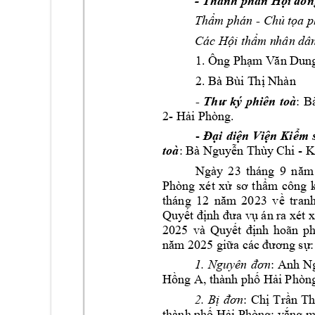
- 
Thành phần H
ội đồn
- 
Thẩm phán 
Chủ tọ
a p
Các Hội thẩm n
hân dâ
1.
Ông Phạm
 V
ăn Dun
2.
Bà Bùi T
hị Nhàn
ký 
phiên 
toà
: 
- 
Thư
Bà
2- 
Hải Phòng.
- 
Đại 
diện 
Viện 
Kiểm
to
à
: 
 - 
Bà Ng
uyễn Thùy
 Chi
K
Ngày 
23
tháng 
9 
n
ăm
Phòng 
x
ét 
xử 
sơ 
thẩm 
côn
g 
tháng 
12
23
năm 
20
về 
t
ranh
Quyết định đưa vụ án ra xét x
2025 
và 
Quy
ết 
định 
hoãn 
ph
năm 2025 giữa các 
đương 
sự:
: 
1.
Nguyên 
đơn
Anh
N
, 
Hồng A
thành ph
ố Hải Phòn
: 
2.
Bị 
đơn
Chị 
Trần 
Th
; v
thành phố Hải P
hòng
ắng