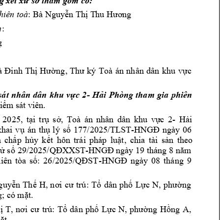
g xé
t xử sơ thẩ
m gồ
m có:
: Bà 
hiên toà
Ng
uyễn Thị T
hu Hươ
ng
:
n
g
, 
 
Đinh 
Thị 
Hường
Thư 
ký 
Toà 
án 
nhân 
dân 
khu 
vực 
- 
tham 
gia 
phiên
sát 
nhân 
d
ân 
khu 
vực 
2
Hải 
Phòng
iểm
 sát viên.
5
- 
 
202
, 
tại 
t
rụ 
sở, 
Toà 
án 
nhân 
dân 
khu 
vực 
2
Hả
i 
177/2025/T
LST-
06
khai 
vụ 
án
thụ 
lý 
số 
HNG
Đ 
ngày
theo 
 
chấp 
hủy 
kết 
hôn 
trái 
pháp 
luật, 
chia 
tài
sản
29/2025
-
19
 tháng 
ử số 
/QĐXXST
H
NGĐ ngày 
8 năm 
-
iên 
tòa 
số: 
26/2025/QĐST
HNGĐ 
ngày 
08 
tháng 
9
H
, 
: 
T
guyễn 
Thế 
nơi
cư 
trú
ổ 
dân 
phố 
Lực 
N, 
phường 
; 
c
ó 
. 
g
mặt
T
T
, 
ị 
, 
nơi 
cư 
trú: 
ổ 
dân 
phố 
Lực 
N, 
phường 
Hồng 
A
m
ặt.