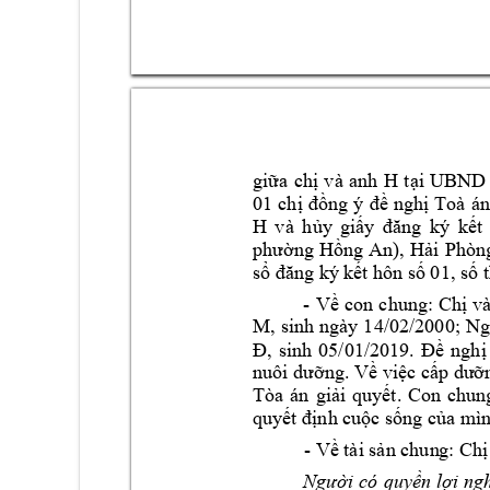
và 
anh 
H 
giữa 
chị
tại 
UBND
01 
chị
đồng 
ý 
đề 
nghị 
Toà 
án
H 
v
à 
hủy 
giấy 
đăng 
ký 
kết 
phường 
Hồng 
An), 
Hải 
Phòn
sổ đăng ký 
kết hôn s
ố 01, số 
- 
Về 
con
chung: 
Chị
và
M, 
sinh 
ngà
y 
14/02/2000; 
Ng
, 
sinh 
05/01/2019
Đ
. 
Đề 
nghị
nuôi dưỡng. Về việc cấp dưỡn
Tòa 
án 
giải
quyết. 
Con 
chun
quyết định c
uộc sống của m
ì
- 
Về tài sản chun
g: Chị
Người 
có 
quyền l
ợi 
ngh