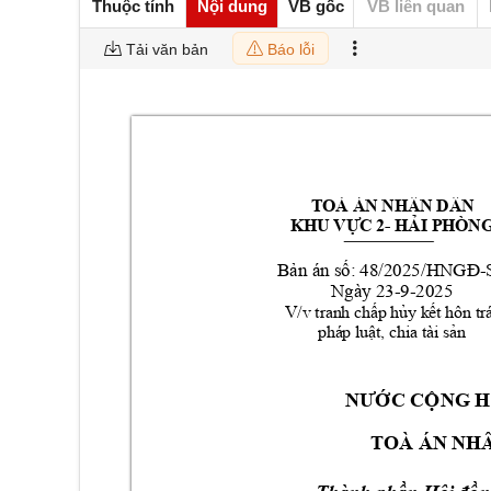
Thuộc tính
Nội dung
VB gốc
VB liên quan
Tải văn bản
Báo lỗi
TOÀ ÁN NHÂN DÂN 
- 
KHU VỰC 2
HẢI PHÒN
: 
48/2025
-
Bản án số
/HNGĐ
Ngày 23-9-2025
V/v 
tranh chấp hủy kết hôn trá
pháp luật, chia tài sản
NƢ
ỚC CỘNG 
TOÀ ÁN N
HÂ