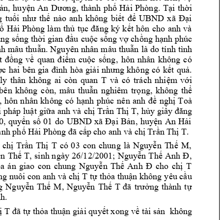
ản,
huyện 
An 
Dương,
thành 
phố 
Hải 
Phòng. 
Tại 
thời 
g 
tuổi
như 
thế 
nào 
anh 
không 
biết 
để 
UBND 
x
ã 
Đại 
anh 
và 
ố 
Hải 
Phòng 
làm 
t
hủ 
tục 
đăng 
k
ý 
k
ết 
hôn 
cho 
ng 
sống 
thời gian đầu 
cuộc sống vợ 
chồng 
hạnh phúc 
nh 
mâu 
thuẫn. 
Ngu
yên 
nhân 
mâu 
thuẫn 
là 
do 
tính 
tình 
, 
hôn 
nhân 
không 
có 
t 
đồng 
về 
quan 
điểm
cuộc 
sống
ợc 
hai 
bên 
gia 
đình 
hòa 
giải 
nhưng 
không 
có 
kết
quả. 
T 
ly 
t
hân 
không 
ai 
còn 
quan 
và 
có 
trách 
nhiệm
với 
bên 
không 
còn, 
mâu 
thuẫn 
nghiêm 
trọng, 
không 
thể 
nên 
anh 
, 
hôn 
nhân 
khôn
g 
có 
hạnh 
phúc
đề 
nghị 
Toà 
và 
T
 g
i 
pháp luật 
giữa 
anh
chị
Trần 
Thị 
, 
hủy
iấy 
đăng 
0, 
quyển 
số 
01 
do 
UBND
xã 
Đại 
Bản
, 
huyện 
An
Hả
i 
T
. 
ành phố Hải 
Phòng đã cấp c
ho anh và ch
ị Trần Thị 
T 
có 
03 
con 
chung 
là 
, 
 
chị 
T
rần 
Thị 
Nguyễn 
T
hế 
M
, 
sinh
n
gày 
26/12/2001
; 
, 
n 
Thế 
T
Nguyễn 
Thế 
Anh 
Đ
T 
a 
án 
giao 
con 
chung 
Nguyễn 
Thế 
Anh 
Đ
cho 
chị 
T 
g nuôi con 
anh
và chị 
tự 
thỏa thuận không 
yêu cầu 
g 
Nguyễn 
Thế 
M, 
Nguy
ễn 
Thế 
T
đã 
trưởng 
thành 
tự
nh.
T 
không 
ị 
đ
ã tự thỏa t
huận giải quyết xong 
về tài sản 