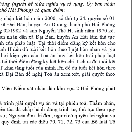
hòng
(người 
kế 
thừa 
nghĩa 
vụ 
tố 
tụng: 
Ủy 
ban 
nhân 
: 
 phố Hả
i Phòng) có quan đ
iểm
g 
nhận 
kế
t 
hôn 
năm 
2000, 
số
thứ 
tự 
24, 
quyển 
s
ố 
01 
xã 
Đại 
Bản,
huyện 
An 
Dương 
thành 
phố 
Hải 
Phòng
H
g 
02/1982 
và 
anh 
Nguyễn 
T
hế 
, 
sinh 
năm 
19
70 
kết 
c 
an 
nhân 
dân 
xã 
Đại 
Bản, 
huyện 
An 
Hải 
làm 
thủ 
tụ
cho 
nh 
của 
pháp 
luật
. 
Tại 
thời 
đ
iểm 
đăng
ký 
kết 
hôn 
anh 
H 
đ
ều 
đủ 
tuổi 
kết 
hôn 
theo 
Luật 
hôn 
nhân 
và 
gia 
h
khởi 
kiện
yêu 
cầu 
Toà 
án 
uỷ
kết 
hôn 
t
rái 
pháp 
luật 
 T 
 t
ại 
thời 
điểm đăng
ký 
kết 
hôn 
chị
ch
ưa 
đủ 
tuổi 
kết 
T 
mình 
theo 
khai 
tăng 
tuổi 
của 
lên 
để 
đ
ủ 
tuổi 
kết 
hôn
xã 
Đại 
Bản
đề 
nghị 
Toà 
án 
xem 
xét, 
giải 
quyết 
theo 
-
phát 
 
Viện 
Kiểm 
s
át 
nhân 
dân 
kh
u 
vực 
2
Hải 
Phòng
á 
trình 
giải 
quyết 
vụ 
án 
và 
tại 
phiên 
toà, 
Thẩm
phán, 
qu
y 
ên 
tòa 
đã 
chấp 
hành 
đúng
t
rình 
tự, 
thủ 
tục 
theo
sự; 
N
guyên đơn, 
bị đơn, người có 
quyền lợi nghĩa 
vụ 
 
quy
định 
t
ại 
các
điều 
7
0, 
71
, 
72,
73 
của
Bộ 
luật 
Tố 