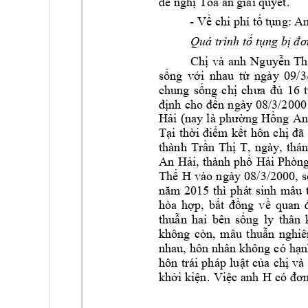
. 
đề nghị Tòa án 
giải quy
ết
      - 
Về chi phí tố 
tụng: An
Quá trình tố t
ụng
bị đơ
Chị 
và 
anh 
Nguyễn 
Th
sống 
với 
nhau 
từ 
ngày 
09/3
chung 
sống 
chị 
chưa 
đủ 
16 
định 
c
ho 
đ
ến 
ngày 
08/3/2000
Hải 
(nay
là 
phường 
Hồng 
An)
Tại 
thời 
điểm 
kết 
hô
n 
chị
đã 
thành 
T
, 
Trần 
T
hị 
ngày
, 
thán
An 
Hải,
thà
nh 
phố 
Hải 
Phòng
H 
v
ào 
n
gày 
08
/3/
Thế 
2000, 
s
năm 
2015
thì 
phá
t 
sinh 
mâu 
hòa 
hợp, 
bất 
đồng 
về 
quan 
thuẫn 
hai 
bên 
sống 
ly 
thân 
không 
còn, 
mâu 
t
huẫn 
nghiê
nhau, h
ôn nhân 
không 
có 
hạn
và 
hôn 
trái 
pháp 
luật 
của 
chị
anh 
H 
có
khởi 
kiện. 
Việc
đ
ơn