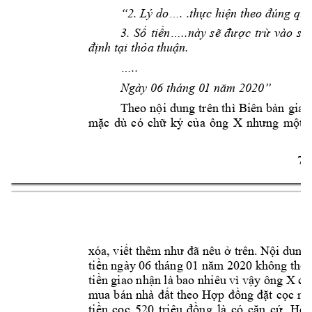
Lý do
 .
th
c hi
“2. 
….
ự
ện t
heo đúng quy
3. 
S
ti
n
này 
s
c 
tr
vào 
s
ố
ề
…..
ẽ
đư
ợ
ừ
ố
nh t
i th
a t
hu
n.
đị
ạ
ỏ
ậ
…..
Ngày 06 tháng 0
1 năm 2020”
Theo n
i 
dung t
rên thì 
Biên 
b
n 
giao
ộ
ả
m
c 
dù 
có 
ch
ký 
c
a 
ông 
X 
t 
ặ
ữ
ủ
n
hưng 
mộ
7 
xóa, vi
trên. N
i dung
ết 
thêm
như đã nêu 
ở
ộ
ti
ền ngày
 06 
tháng 01 năm
 2020 không th
ể
ti
n giao nh
n là bao nhiêu vì v
y 
ông X ch
ề
ậ
ậ
t 
theo 
H
t 
c
c 
ng
mua b
án 
nhà 
đấ
ợp 
đồng 
đặ
ọ
ti
n 
c
c 
520 
tri
. 
H
ề
ọ
ệu 
đồng 
là 
có 
căn 
c
ứ
ợp