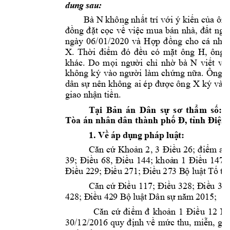
d
u
n
g 
s
au
:
Bà N không nh
t trí v
i ý 
ki
n c
a 
ôn
ấ
ớ
ế
ủ
t 
c
c 
v
vi
c 
t 
ngà
đồng 
đ
ặ
ọ
ề
ệ
mua 
bán 
nhà, 
đấ
ngày 
06/01/2020 
và 
H
ng 
cho 
cá 
nhân
ợp 
đ
ồ
X. 
Th
u 
có 
m
t 
ông 
H
, 
ông
ời 
điểm 
đó 
đ
ề
ặ
khác. 
Do 
m
i 
ch
nh
bà 
N 
vi
ọi 
ngườ
ỉ
ờ
ết 
và 
i 
làm 
ch
ng 
n
a. 
Ông 
X
không 
k
ý 
vào 
n
gườ
ứ
ữ
dân 
s
c 
ông 
X 
ự
n
ên không 
ai ép
 đư
ợ
ký 
và đ
giao nh
n ti
n.
ậ
ề
Tại 
Bản 
án 
Dân 
sự 
sơ 
thẩm
số:
Tòa án nhân d
ân 
thành phố Đ, tỉnh Điệ
n 
1. 
V
ề 
á
p 
dụ
n
g 
p
há
p
 lu
ậ
t:
Kho
n
m
a 
Căn
cứ
ả
2, 
3 
Điều 
26; 
điể
u 
144;
kho
u 
147
; 
39; 
Điề
u 
68, 
Điề
ả
n 
1 
Điề
u 27
3 B
lu
t 
T
t
Đi
ều 2
29; 
Đi
ều 2
71
; 
Điề
ộ
ậ
ố
ụ
u 
328; 
Căn
cứ
Đi
ều 
117;
Điề
Đi
ề
u 
35
u 
42
9 B
lu
t 
Dân
 s
428
; Đ
iề
ộ
ậ
ự
năm
 2
015;
u 
12 
N
Căn
cứ
đi
ểm 
đ 
khoản 
1 
Điề
nh 
v
m
c 
thu, 
mi
n, 
gi
30/12/2016 
quy 
đị
ề
ứ
ễ
ả