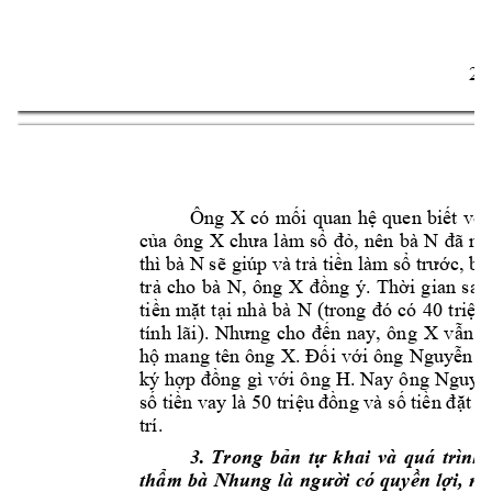
2 
Ông 
X 
có 
m
i 
quan 
h
quen 
bi
t 
v
i
ố
ệ
ế
ớ
c
a 
ông 
X 
, 
nên 
bà 
N 
ủ
chưa 
l
àm
sổ
đỏ
đã 
nói
thì bà N s
 giúp và tr
ti
n làm
 s
c, b
ẽ
ả
ề
ổ
trướ
ả
tr
cho 
bà 
N
, 
ôn
g 
X 
ng
ý. 
Th
i 
gian 
sau,
ả
đồ
ờ
ti
n 
m
t 
t
i 
nhà 
bà 
N 
0 
tri
u 
ề
ặ
ạ
(trong 
đó 
có 
4
ệ
n 
nay, 
ông
X 
v
tính 
lãi). 
Nhưng 
cho 
đ
ế
ẫn 
c
h
mang 
tên 
ông 
X
i 
v
i 
ông 
Nguy
n K
ộ
. 
Đố
ớ
ễ
ký 
h
ng 
gì
v
i 
ông 
H. 
Nay 
ông 
Nguy
ợp 
đồ
ớ
ễ
s
ti
n vay là 50 t
ri
u 
ng và 
s
ti
t c
ố
ề
ệ
đồ
ố
ền đ
ặ
trí.  
3.
Trong 
b
n 
t
k
ha
i 
và 
quá 
trình 
ả
ự
th
m 
bà 
Nhung 
là
i 
có 
quy
n
l
ẩ
ngườ
ề
ợi,
ng