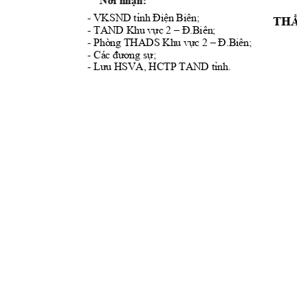
Nơi nhậ
- VKSND t
n Biên; 
ỉnh Điệ
TH
Ẩ
- TAND Khu v
c 2 
; 
ự
–
Đ.Biên
- Phòng THADS Khu v
c 2 
; 
ự
–
Đ.Biên
- 
; 
Các đương sự
- 
 HSVA, HCTP TAND t
nh.
Lưu
ỉ