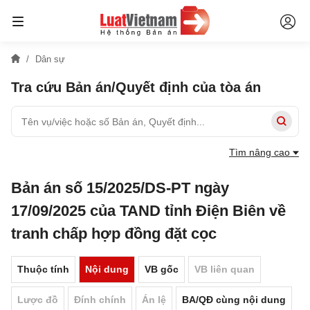
Dân sự
Tra cứu Bản án/Quyết định của tòa án
Tìm nâng cao
Bản án số 15/2025/DS-PT ngày
17/09/2025 của TAND tỉnh Điện Biên về
tranh chấp hợp đồng đặt cọc
Thuộc tính
Nội dung
VB gốc
VB liên quan
Lược đồ
Đính chính
Án lệ
BA/QĐ cùng nội dung