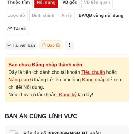
Thuộc tính
Nội dung
VB gốc
VB liên quan
Lược đồ
Đính chính
Án lệ
BA/QĐ cùng nội dung
Tải về
Tải văn bản
Báo lỗi
Bạn chưa Đăng nhập thành viên.
Đây là tiện ích dành cho tài khoản
Tiêu chuẩn
hoặc
Nâng cao
6 tháng trở lên. Vui lòng
Đăng nhập
để xem
chi tiết Nội dung.
Nếu chưa có tài khoản,
Đăng ký
tại đây!
BẢN ÁN CÙNG LĨNH VỰC
Bản án số 20/2026/HNGĐ-PT ngày