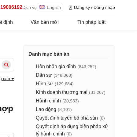
19006192
Dịch vụ
English
Đăng ký
/
Đăng nhập
t định
Văn bản mới
Tin pháp luật
Danh mục bản án
Hôn nhân gia đình
(843,252)
Dân sự
(348,068)
g cao
Hình sự
(129,684)
Kinh doanh thương mại
(31,267)
Hành chính
(20,983)
 hợp
Lao động
(8,101)
Quyết định tuyên bố phá sản
(0)
Quyết định áp dụng biện pháp xử
lý hành chính
(0)