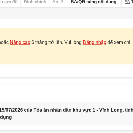
Lược đồ
Đính chính
Án lệ
BA/QĐ cùng nội dung
T
hoặc
Nâng cao
6 tháng trở lên. Vui lòng
Đăng nhập
để xem chi
5/07/2026 của Tòa án nhân dân khu vực 1 - Vĩnh Long, tỉn
 dụng