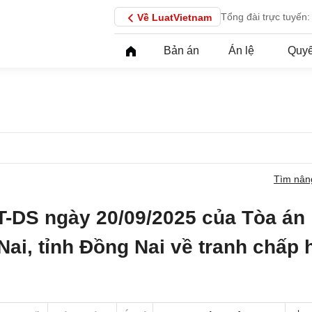
Tổng đài trực tuyến:
Về LuatVietnam
Bản án
Án lệ
Quyế
Tìm nân
T-DS ngày 20/09/2025 của Tòa án
Nai, tỉnh Đồng Nai về tranh chấp