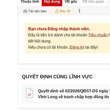
Thuộc tính
Nội dung
VB gốc
VB liên quan
Tải văn bản
Báo lỗi
Bạn chưa Đăng nhập thành viên.
Đây là tiện ích dành cho tài khoản
Tiêu chuẩn
tiết Nội dung.
Nếu chưa có tài khoản,
Đăng ký
tại đây!
QUYẾT ĐỊNH CÙNG LĨNH VỰC
Quyết định số 02/2026/QĐST-DS ngày 1
Vĩnh Long về tranh chấp hợp đồng tín