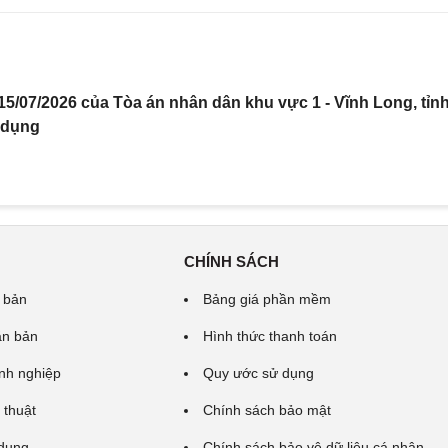
5/07/2026 của Tòa án nhân dân khu vực 1 - Vĩnh Long, tỉn
 dụng
CHÍNH SÁCH
 bản
Bảng giá phần mềm
ăn bản
Hình thức thanh toán
nh nghiệp
Quy ước sử dụng
 thuật
Chính sách bảo mật
 dung
Chính sách bảo vệ dữ liệu cá nhân