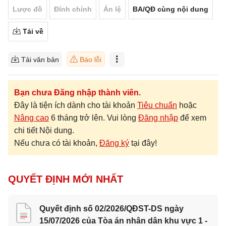
Lược đồ
Đính chính
Án lệ
BA/QĐ cùng nội dung
Tải về
Tải văn bản
Báo lỗi
Bạn chưa Đăng nhập thành viên.
Đây là tiện ích dành cho tài khoản
Tiêu chuẩn
hoặc
Nâng cao
6 tháng trở lên. Vui lòng
Đăng nhập
để xem
chi tiết Nội dung.
Nếu chưa có tài khoản,
Đăng ký
tại đây!
QUYẾT ĐỊNH MỚI NHẤT
Quyết định số 02/2026/QĐST-DS ngày
15/07/2026 của Tòa án nhân dân khu vực 1 -