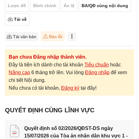
Lược đồ
Đính chính
Án lệ
BA/QĐ cùng nội dung
Tải về
Tải văn bản
Báo lỗi
Bạn chưa Đăng nhập thành viên.
Đây là tiện ích dành cho tài khoản
Tiêu chuẩn
hoặc
Nâng cao
6 tháng trở lên. Vui lòng
Đăng nhập
để xem
chi tiết Nội dung.
Nếu chưa có tài khoản,
Đăng ký
tại đây!
QUYẾT ĐỊNH CÙNG LĨNH VỰC
Quyết định số 02/2026/QĐST-DS ngày
15/07/2026 của Tòa án nhân dân khu vực 1 -