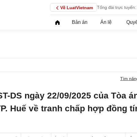
Tổng đài trực tuyến:
Về LuatVietnam
Bản án
Án lệ
Quyế
Tìm nân
ST-DS ngày 22/09/2025 của Tòa á
P. Huế về tranh chấp hợp đồng tí