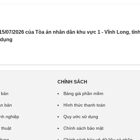
5/07/2026 của Tòa án nhân dân khu vực 1 - Vĩnh Long, tỉn
 dụng
CHÍNH SÁCH
 bản
Bảng giá phần mềm
ăn bản
Hình thức thanh toán
nh nghiệp
Quy ước sử dụng
 thuật
Chính sách bảo mật
 dung
Chính sách bảo vệ dữ liệu cá nhân