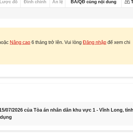
Lược đồ
Đính chính
Án lệ
BA/QĐ cùng nội dung
T
hoặc
Nâng cao
6 tháng trở lên. Vui lòng
Đăng nhập
để xem chi
5/07/2026 của Tòa án nhân dân khu vực 1 - Vĩnh Long, tỉn
 dụng