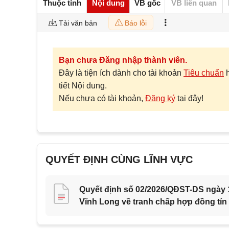
Thuộc tính
Nội dung
VB gốc
VB liên quan
Tải văn bản
Báo lỗi
Bạn chưa Đăng nhập thành viên.
Đây là tiện ích dành cho tài khoản
Tiêu chuẩn
tiết Nội dung.
Nếu chưa có tài khoản,
Đăng ký
tại đây!
QUYẾT ĐỊNH CÙNG LĨNH VỰC
Quyết định số 02/2026/QĐST-DS ngày 1
Vĩnh Long về tranh chấp hợp đồng tín