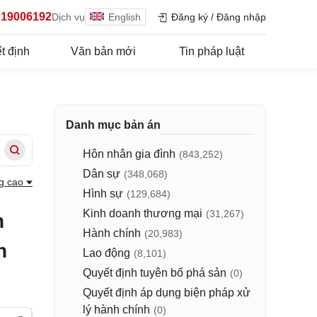
19006192
Dịch vụ
English
Đăng ký
/
Đăng nhập
t định
Văn bản mới
Tin pháp luật
Danh mục bản án
Hôn nhân gia đình
(843,252)
Dân sự
(348,068)
g cao
Hình sự
(129,684)
Kinh doanh thương mại
(31,267)
n
Hành chính
(20,983)
n
Lao động
(8,101)
Quyết định tuyên bố phá sản
(0)
Quyết định áp dụng biện pháp xử
lý hành chính
(0)