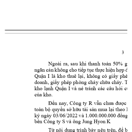
3 
Ngoài 
ra, 
sau 
khi 
thanh 
toán 
50% 
giá
n 
không 
cho 
ti
p 
t
c 
th
c 
hi
n 
h
ngăn 
cả
ế
ụ
ự
ệ
ợp 
đồ
Qu
n 
I 
là 
kho 
thuê 
l
i, 
không 
có 
gi
y 
phép 
ậ
ạ
ấ
doanh, 
gi
y 
phép 
phòng 
ch
áy 
ch
ấ
ữa 
cháy. 
Tr
kho 
l
nh 
Qu
n 
I 
và 
né 
trán
h 
các 
câu 
h
i 
c
a
ạ
ậ
ỏ
ủ
c
a kho. 
ủ
n 
n
ay, 
Công 
ty
R
v
c 
n
Đế
ẫn 
chưa 
đượ
toàn b
 quy
n 
s
 h
u tài 
s
n 
mua l
i
 theo H
ộ
ề
ở
ữ
ả
ạ
ng 
ký ngày 03/06/2022 và 1.000.000.
000 
đồ
bên Công ty S và 
ông Jung Hyon 
K 
T
n
b
ừ
ội 
dung 
trình 
bày 
nêu 
t
rên, 
đ
ể
ảo