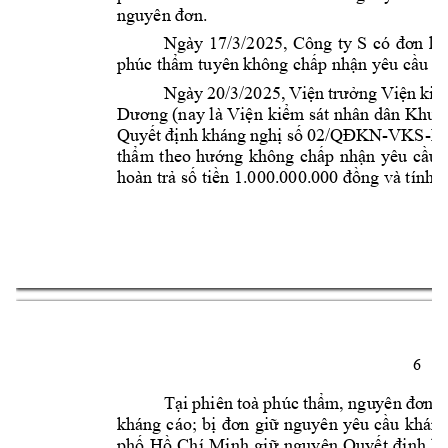
nguyên đơn.
Ngày 
17/3/2025, 
Công 
ty 
S 
có 
đơn 
kh
phúc th
m tuyên 
không ch
p nh
n yêu c
u k
ẩ
ấ
ậ
ầ
Ngày 
20/3/2025, 
Vi
ng 
Vi
n 
ki
ện 
trưở
ệ
ể
n ki
m sát nhân dân Khu 
Dương (nay là Việ
ể
Quy
nh 
kháng 
ngh
s
-VKS-
ết 
đị
ị
ố
02/QĐKN
K
th
ng 
không 
ch
p 
nh
n 
y
êu 
c
u 
ẩm 
theo 
hướ
ấ
ậ
ầ
hoàn tr
 s
ti
ng và tính
 l
ả
ố
ền 1.000.000.0
00 đồ
6 
T
i 
phiên 
toà 
phúc 
th
ạ
ẩm, ngu
yên 
đơn 
g
kháng 
cáo; 
b
nguyên 
yêu 
c
u 
khán
g
ị
đơn 
giữ
ầ
ph
H
Chí 
Minh 
gi
n
guyên 
Quy
nh 
kh
ố
ồ
ữ
ết 
đị