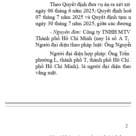
Theo 
Quy
án 
ra 
xét 
x
ết 
định 
đưa 
vụ
ử
sơ
nh hoãn 
ngày 06 tháng 6 nă
m 2025; Quyết đị
và 
Quy
nh 
t
m 
ng
07 
tháng 
7 
năm 
2025 
ết 
đị
ạ
ngày 30 thán
g 7 năm 2025, 
giữa các đương s
 Công t
y TN
HH MTV 
R
- 
Nguyê
n đơ
n:
Thành 
ph
H
Chí 
Minh 
(nay 
là 
s
ố
ồ
ố
A 
T, 
p
i di
n theo 
pháp lu
t: Ông Nguy
n 
Ngư
ời 
đ
ạ
ệ
ậ
ễ
i d
i
n h
p pháp: Ông 
Tr
Ngư
ời đạ
ệ
ợ
ầ
n
 V
n
g L, thành ph
 T, thành ph
 H
Chí Mi
phư
ờ
ố
ố
ồ
ph
H
Chí 
Minh
i 
di
ố
ồ
), 
là 
người 
đ
ạ
ện 
theo 
v
ng m
t.
ắ
ặ
2 