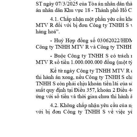
ST 
ngày 
07/3/2025 
c
a 
Tòa 
án 
nhân 
dân 
thàn
ủ
án nhân dân K
hu v
c 18 - Thành p
h
 H
ự
ố
ồ
Chí
4.1. Ch
p nh
n 
m
t 
ph
n yê
u
 c
u 
kh
i
ấ
ậ
ộ
ầ
ầ
ở
MTV 
R 
i 
v
i 
b
Công 
ty 
TNH
H 
S 
v
đố
ớ
ị
đơn 
ề
hàng hoá”.
- 
Hu
H
ng 
s
ỷ
ợp 
đồ
ố
03062022/HĐM
Công ty T
NHH MTV R và Công t
y
 TNHH
 S.
- 
Bu
c 
Công 
t
y 
TNHH 
S 
có 
trách 
nh
ộ
MTV R s
ti
ng (m
t t
ố
ền 1.000.000.0
00 đồ
ộ
ỷ
K
 t
 ngày 
Công ty TNHH MTV R 
ể
ừ
có
thi hành án xong, n
u 
Công 
ty TNHH S 
ch
m
ế
ậ
TNHH S 
còn ph
i ch
u 
kho
n
t
i
n 
l
ãi c
a 
s
t
ả
ị
ả
ề
ủ
ố
su
nh t
u 357, 
k
ho
u 468
ất q
uy đị
ại 
Đi
ề
ản 2 
Đ
iề
ng v
i s
ti
n và th
ứ
ớ
ố
ề
ờ
i gian chưa thi h
ành án.
4.2. Không ch
p nh
n yêu 
c
u c
ấ
ậ
ầ
ủ
a ngu
v
i 
b
Công 
ty 
TNHH 
S 
v
vi
c 
yêu
ớ
ị
đơn 
ề
ệ