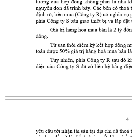
ng 
c
a 
h
ng 
k
hông 
ph
i 
là 
nhà 
kho
tư
ợ
ủ
ợp 
đồ
ả
 th
nguyên đơn đã trình bày. Các bên có
 tho
ả
nh rõ, bên mua (Công ty R
ph
đị
) có nghĩa vụ
phía Công ty S 
bàn giao th
i
t b
 và l
t th
ế
ị
ắp đặ
Giá tr
 hàng hoá m
u
a bá
n là 2 t
ng.
ị
ỷ
đồ
ng. 
đồ
T
 sau th
m ký 
k
t h
ng m
ua
ừ
ời điể
ế
ợp đồ
c 50% giá 
t
r
 hàng hoá m
ua bán là 0
toán đượ
ị
Tuy nhiên, 
phía 
Công t
y R
sau 
đó 
khô
di
n 
c
a 
Công 
t
y 
S 
b
n 
ệ
ủ
đã 
có 
liên 
hệ
ằng 
điệ
4 
yêu c
u t
i 
nh
n
t
ài 
s
n t
a ch
 th
ầ
ớ
ậ
ả
ại 
đị
ỉ
đã 
thoả