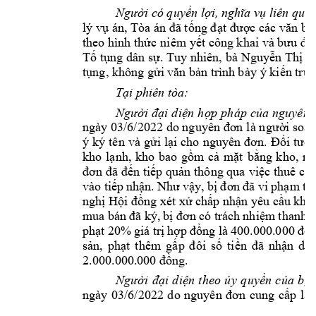
i có quy
n l
 liên qua
Ngườ
ề
ợi, nghĩa vụ
lý v
ụ
án, Tòa án đã tống đ
ạt được các văn bả
theo hình th
c ni
êm y
ứ
ết công khai và bưu đi
T
 t
ng dân 
s
. Tuy nhiên, bà 
Nguy
n Th
N
ố
ụ
ự
ễ
ị
t
ng, không g
n trình 
b
ày ý ki
ụ
ửi 
văn bả
ến trư
T
i phiên tò
a: 
ạ
i 
di
n 
h
p 
pháp 
c
Người 
đạ
ệ
ợ
ủa 
nguyên 
i so
n
ngày 03/6/2022 do nguyên đơn
là n
gườ
ạ
ý 
ký 
tên 
và 
g
i l
ử
ại 
cho 
nguyên 
đơn. 
Đối 
tượn
kho 
l
nh, 
kho 
bao 
g
m 
c
m
t 
b
ng 
k
ho, 
nh
ạ
ồ
ả
ặ
ằ
n ti
p 
qu
n thông qua 
vi
c 
thuê côn
đơn đã 
đế
ế
ả
ệ
vào 
ti
p 
nh
y, b
m 
th
ế
ận. 
Như 
vậ
ị
đơn 
đã v
i 
ph
ạ
ngh
 H
ng xét x
ch
p nh
n yêu c
u kh
ị
ội đồ
ử
ấ
ậ
ầ
ở
m 
thanh t
mua b
án 
đã ký, 
bị
đ
ơn 
có trách 
nhi
ệ
ph
t 
20% 
giá tr
h
ạ
ị
ợp 
đồng là 
400.000.
000 
đ
ồ
s
n, 
ph
t 
thêm 
g
ti
ả
ạ
ấp 
đ
ôi 
số
ền 
đã 
nhận 
do 
ng. 
2.000.000.00
0 đồ
i 
di
n 
theo 
y 
quy
n 
c
a 
b
Người 
đạ
ệ
ủ
ề
ủ
ị
p 
là 
ngày 
03/6/2022 
do 
nguyên 
đơn 
c
ung 
c
ấ