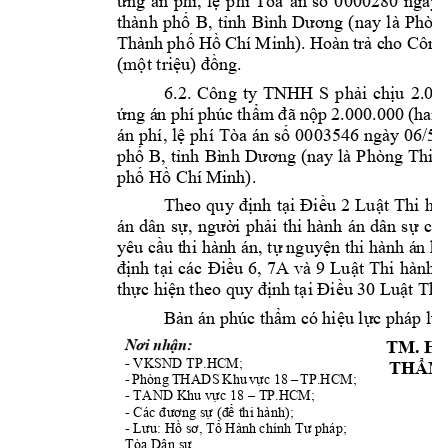
ng 
á
n 
phí, 
l
phí 
Tòa 
án 
s
0000280 
ngày 
ứ
ệ
ố
thành 
ph
B, 
t
ố
ỉnh 
Bình 
Dương 
(nay 
là 
Phòn
Thành 
ph
H
Chí 
Minh). 
Hoàn 
tr
 c
ho
Công
ố
ồ
ả
(m
t tri
ng.
ộ
ệu) đồ
6.2. 
Công 
ty 
TNHH 
S 
ph
i 
ch
ả
ịu 
2.00
ng á
n phí 
phúc 
th
p 2.0
00.000 
(hai t
ứ
ẩm 
đ
ã 
nộ
án 
phí, 
l
phí 
Tòa 
án 
s
0003546 
ngày 06/5/
ệ
ố
ph
B, 
t
ố
ỉnh 
Bì
n
h 
Dương 
(nay 
là 
Phòng 
Thi 
h
ph
 H
 Chí 
Minh). 
ố
ồ
nh 
t
u 
2 
Lu
t 
Thi 
hà
Theo 
quy 
đị
ại 
Điề
ậ
án 
dân
s
i 
ph
i 
thi 
hành 
án 
dân 
s
có 
ự, 
ngườ
ả
ự
yêu c
u t
h
i hàn
h án, t
ng
uy
n th
i hành á
n h
ầ
ự
ệ
nh 
t
u 
6, 
7A 
v
à 
9 
Lu
t 
Thi 
hành 
á
đị
ại 
các 
Điề
ậ
th
c hi
nh 
t
u 30 Lu
t T
hi
ự
ện 
t
heo quy đị
ại Điề
ậ
B
n án phúc th
m có 
hi
u l
c p
háp lu
ả
ẩ
ệ
ự
TM. H
n:
Nơi nhậ
- 
VKSND TP.H
CM;  
TH
M
Ẩ
- 
Phòng 
THADS 
Khu 
v
c 
18 
TP.HCM; 
ự
–
- TAND
 Khu v
c 18 
 TP.HC
M; 
ự
–
- 
 thi hành);  
Các đương sự
(đ
ể
- 
Lưu: Hồ
sơ, Tổ
Hành 
chính Tư pháp;
Tòa Dân s
.
ự