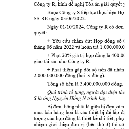
Công ty R
 ngh
 Tòa án 
g
i
i quy
t yê
, kính 
đề
ị
ả
ế
Bu
c 
Công 
ty 
S 
ti
p 
t
c 
th
c 
hi
n 
H
ộ
ế
ụ
ự
ệ
ợp 
SS
-RE ngày 03/
06/2022.  
Ngày 01/10/
2024, Công ty R 
có đơn 
k
quy
t:
ế
+ 
Yêu 
c
u 
ch
m 
d
t 
H
ng 
s
ầ
ấ
ứ
ợp 
đồ
ố
0
tháng 06 năm 2
022 và hoàn 
trả
1.000.000.00
+ 
Ph
t 
20% 
giá 
tr
h
ạ
ị
ợp 
đồng 
là 
400.000
giao tài s
n cho C
ông ty R. 
ả
+ 
Ph
t 
thêm 
g
ti
ạ
ấp 
đôi 
s
ố
ền 
đã 
nhận 
d
ng (hai t
ng).
2.000.000.00
0 đồ
ỷ
đồ
T
ng s
ti
ng.
ổ
ố
ền là 3.400.000.00
0 đồ
, 
Quá trình t
 t
ng
i di
n 
theo
ố
ụ
n
gười đạ
ệ
S là ông Nguy
n 
H
ng N trình b
ày : 
ễ
ồ
B
ng 
nh
t 
là 
gi
a 
b
ị
đơn 
thố
ấ
ữ
ị
đơn 
và 
ngu
mua 
bán 
hàng 
hoá 
là 
các 
thi
t
b
l
t 
ế
ị
để
ắp 
đặ
ng 
c
a h
ng là 
thi
t k
 c
hi t
i
t, ph
t
tư
ợ
ủ
ợp 
đồ
ế
ế
ế
ụ
nhi
m 
gi
i 
thi
(bê
n 
th
3) 
t
hi 
công
ệ
ớ
ệu 
đơn 
vị
ứ