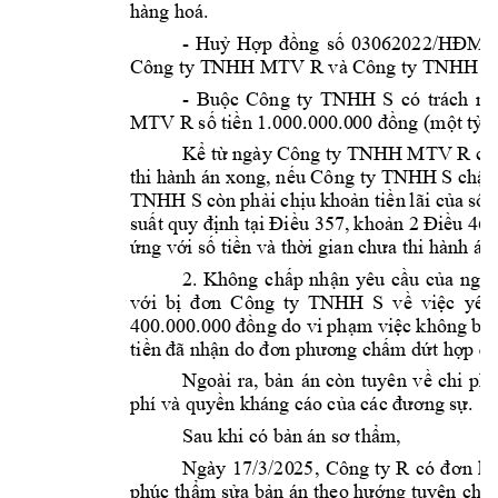
hàng hoá. 
- 
Hu
H
ng 
s
ỷ
ợp 
đồ
ố
03062022/
HĐMB
Công ty T
NHH MTV R và Công t
y
 TNHH
 S.
- 
Bu
c 
Công 
ty 
TNHH 
S
có 
trách 
nh
ộ
MTV R s
ti
ng (m
t t
ố
ền 1.000.000.0
00 đồ
ộ
ỷ
K
 t
 ngày Công ty TNHH MTV R
ể
ừ
có
thi hành án xong, n
u 
Công 
ty TNHH S 
ch
m
ế
ậ
TNHH S 
còn ph
i ch
u 
kho
n
t
i
n 
l
ãi c
a 
s
t
ả
ị
ả
ề
ủ
ố
su
nh t
u 357, 
k
ho
u 468
ất q
uy đị
ại 
Đi
ề
ản 2 
Đ
iề
ng v
i s
ti
n và th
ứ
ớ
ố
ề
ờ
i gian chưa thi h
ành án.
2. 
Không 
ch
p 
nh
n 
yêu 
c
u 
c
ấ
ậ
ầ
ủa 
nguy
v
i 
b
Công 
ty 
TNHH 
S 
v
vi
c 
yêu
ớ
ị
đơn 
ề
ệ
ng do vi 
ph
m vi
c 
không b
à
400.000.000 
đ
ồ
ạ
ệ
ti
m d
t h
ền đã n
hận do đơn p
hương chấ
ứ
ợ
p đồ
Ngoài 
ra, 
b
n 
án 
còn 
tuyên 
v
chi 
phí
ả
ề
phí và quy
n khán
g cáo c
. 
ề
ủa các đươn
g sự
Sau khi có b
m,  
ản á
n sơ thẩ
Ngày 
17/3/20
25, 
Công 
ty
R
có
đ
ơn 
kh
phúc th
m s
a 
b
ng tuyên 
ch
ẩ
ử
ản 
án 
theo hư
ớ
ấ