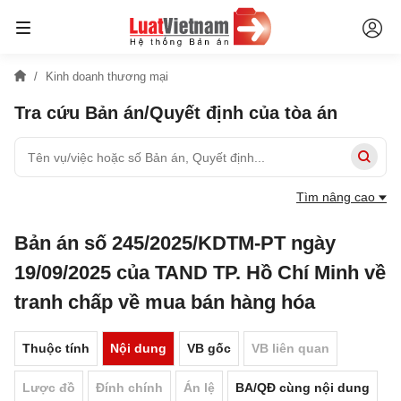
Kinh doanh thương mại
Tra cứu Bản án/Quyết định của tòa án
Tìm nâng cao
Bản án số 245/2025/KDTM-PT ngày
19/09/2025 của TAND TP. Hồ Chí Minh về
tranh chấp về mua bán hàng hóa
Thuộc tính
Nội dung
VB gốc
VB liên quan
Lược đồ
Đính chính
Án lệ
BA/QĐ cùng nội dung