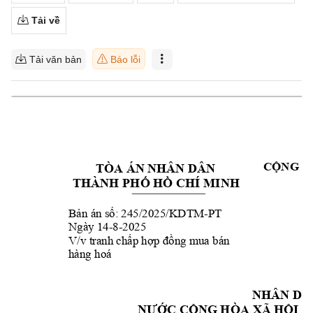
Tải về
Tải văn bản
Báo lỗi
C
NG H
TÒA ÁN NH
ÂN DÂN 
Ộ
THÀNH PH
 H
 CHÍ MINH 
Ố
Ồ
B
n án s
: 245/2025/K
DTM-
PT 
ả
ố
Ngày 14
-8-2025 
V/v tranh ch
p h
ng mua bán 
ấ
ợp đồ
hàng hoá
NHÂN DA
C C
N
G HÒA XÃ H
I 
NƯ
Ớ
Ộ
Ộ