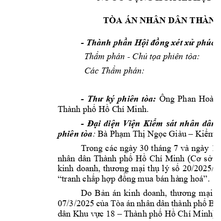
TÒA ÁN NH
ÂN DÂN TH
ÀNH
- Thành ph
n H
ng xét x
 phúc 
ầ
ội 
đồ
ử
Th
m phán - 
Ch
 t
a phiên tòa: 
ẩ
ủ
ọ
Các Th
m phá
n:              
ẩ
- 
Ô
ng 
Phan 
Hoàng
Thư 
ký 
phiên 
tòa:
Thành ph
 H
 C
hí Minh. 
ố
ồ
- 
i 
d
i
n 
Vi
n 
Ki
m 
sát 
nhân 
dân 
Đạ
ệ
ệ
ể
phiên tòa
 Bà Ph
m 
Th
Ng
c Giàu 
Ki
m s
:
ạ
ị
ọ
–
ể
Trong 
các 
ngày 
30 
tháng 7
và 
ngày 
14
nhân 
dân 
Thành 
ph
H
Chí 
Minh 
(
B
ố
ồ
Cơ 
sở
i 
th
lý 
s
20/202
5/
kinh 
doanh, 
thương 
mạ
ụ
ố
p h
“tranh chấ
ợ
p đồng mua bán hà
ng hoá”.
Do 
Bản 
án 
kinh 
doanh, 
thương 
mại 
s
07/3/2025 
c
ủa 
Tòa 
án 
nhân 
d
ân 
thành 
phố 
B, 
dân Khu vực 1
8 –
Thành phố 
Hồ Chí Minh) 