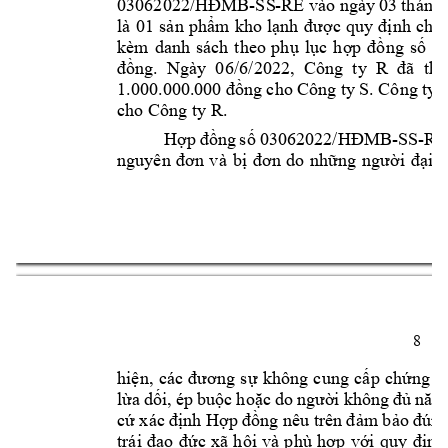
-
SS
-
03062022/HĐMB
RE và
o ngà
y 03 
tháng 
là 
01 
s
n 
ph
m 
kho 
l
nh 
chi 
ả
ẩ
ạnh 
được 
quy 
đị
kèm 
danh 
sách 
theo 
ph
l
c 
h
ng 
s
02
ụ
ụ
ợp 
đồ
ố
ng.  Ngày  0
6/6/2022,  Công 
ty  R 
đồ
đã 
tha
ng 
cho Cô
ng ty 
S
. 
Công 
ty 
1.000.000.00
0 đồ
cho Công ty R. 
H
ng 
s
-
SS
-
ợp 
đồ
ố
03062022/HĐMB
RE
i 
d
nguyên 
đơn 
v
à 
b
ị
đơn 
do 
những 
người 
đạ
8 
hi
không 
cung 
c
p 
ch
ng 
c
ện, 
các 
đương 
s
ự
ấ
ứ
l
a 
d
i, 
ép
bu
c 
ho
ừ
ố
ộ
ặc 
do 
người 
không 
đủ
năng
c
nh H
m b
ứ
xác 
đị
ợp 
đồ
ng nê
u trên 
đả
ảo 
đúng
c 
xã 
h
i 
và 
phù 
h
p 
v
nh
trái 
đ
ạo 
đứ
ộ
ợ
ới 
quy 
đị