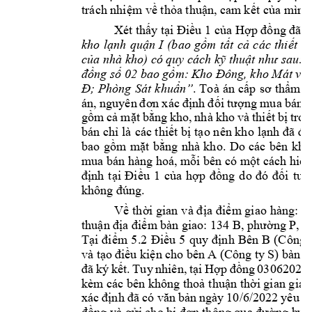
trách nhi
m v
th
a thu
n, ca
m k
t c
a mì
nh
ệ
ề
ỏ
ậ
ế
ủ
Xét th
y t
u 1
 c
a H
ấ
ại Điề
ủ
ợp đồng đã n
kho 
l
nh 
qu
n 
I
(bao 
g
m 
t
t 
c
các 
thi
t 
k
ạ
ậ
ồ
ấ
ả
ế
c
a nhà kho) có 
quy cách k
thu
ủ
ỹ
ật như sau: 
ng s
 02 bao g
đồ
ố
ồm: Kho Đông, kho Mát và
. 
To
à 
án 
c
; 
Phòng 
Sát 
khu
Đ
ẩ
n”
ấp 
sơ 
thẩm 
x
nh 
án, n
guyên 
đơn 
x
ác 
đị
đối
tượng 
mua 
bán 
g
m 
c
m
t 
b
ng 
kho, 
nh
à 
kho 
và 
thi
t 
b
tron
ồ
ả
ặ
ằ
ế
ị
bán ch
là 
các thi
t b
 t
o nên kho
 l
ỉ
ế
ị
ạ
ạnh 
đã đ
bao 
g
m 
m
t 
b
ng 
nhà 
kho. 
Do 
các 
bên 
khô
ồ
ặ
ằ
mua bán hàng 
hoá, m
i bên có m
t cách hi
ỗ
ộ
ểu
nh 
t
u 
1 
c
a 
h
đị
ại 
Đi
ề
ủ
ợp 
đồng 
do 
đó 
đối 
tượ
không đúng.
V
th
m giao 
hàng: 
T
ề
ời gian v
à đ
ịa 
điể
thu
m 
b
àn gi
ao: 134 
ng P, 
t
ận địa điể
B, phườ
T
nh 
Bên 
B 
(Công 
ại 
đi
ểm 
5.2 
Điều 
5 
quy 
đ
ị
và t
u ki
n ch
o bên 
A (Côn
g ty 
S) bàn 
g
ạo 
điề
ệ
t. 
Tuy 
nhiên, 
t
i 
H
ng 
03062022
đã 
k
ý 
kế
ạ
ợp 
đồ
kèm các bên không tho
thu
n th
i gian giao
ả
ậ
ờ
n n
gày 
10/6/2022 
yêu 
c
xác 
định 
đ
ã 
có v
ăn 
bả
ng và g
i cho 
b