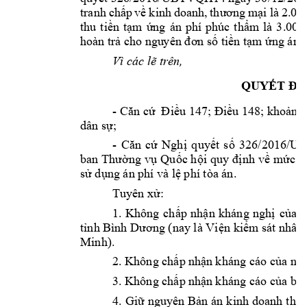
tranh 
ch
p 
v
ấ
ề
kinh 
doanh, 
thương 
mại 
là 
2.00
thu 
ti
n 
t
m 
ng 
án 
phí 
phúc 
th
ề
ạ
ứ
ẩm 
là 
3.000
hoàn tr
ti
n t
m 
ng án 
ả
cho ngu
y
ên 
đơn số
ề
ạ
ứ
Vì các l
 trên,
ẽ
QUY
ẾT ĐỊ
- 
u 148; kho
Căn cứ
Đi
ều 147; Điề
ản 2
dân s
; 
ự
- 
Ngh
quy
t 
s
326/2016/U
Căn 
cứ
ị
ế
ố
ng 
v
Qu
c h
nh 
v
m
c 
t
ban 
Thườ
ụ
ố
ội 
quy 
đị
ề
ứ
s
 d
ng án phí 
và l
 phí tòa án. 
ử
ụ
ệ
Tuyên x
: 
ử
1. 
Không 
ch
p 
nh
n 
kháng 
ngh
c
a 
V
ấ
ậ
ị
ủ
t
n ki
m sát nhân
ỉnh Bình Dương (nay là Vi
ệ
ể
Minh). 
2. Không ch
p nh
n 
k
háng cáo c
ấ
ậ
ủa n
g
3. Không ch
p nh
n 
k
háng cáo c
a b
ấ
ậ
ủ
ị
4. 
Gi
nguyên 
B
ữ
ản 
án 
kinh 
doanh 
thư