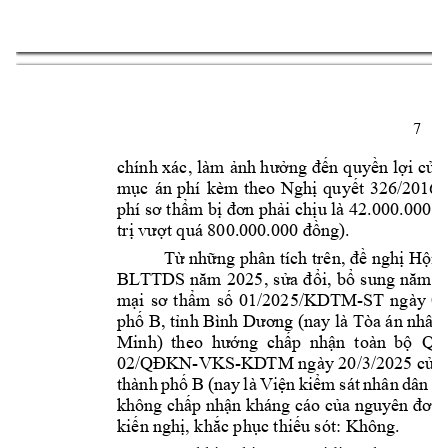
7 
chính xác, 
làm 
n q
uy
n l
i 
c
a
ảnh hưởng 
đế
ề
ợ
ủ
m
c 
án 
phí 
kèm 
theo 
Ngh
quy
t 
326/
2016
ụ
ị
ế
m b
i ch
phí sơ thẩ
ị
đơn phả
ịu là 42.000.000 đ
tr
ng).  
ị
vư
ợt quá 800.0
00.000 đồ
T
nh
ngh
 H
ừ
ững phân tích trên, đề
ị
ội 
i, 
b
BLTTDS 
năm 
2025, 
s
ửa 
đổ
ổ
sung 
năm 
2
m
m 
s
01/2025/KDTM-ST 
ngày
07
ại 
sơ 
th
ẩ
ố
ph
 B
, t
ố
ỉnh Bình Dươ
n
g (nay là 
Tòa án nhân
ng  c
h
p 
nh
n  toàn 
b
  Q
u
Minh) 
theo 
hướ
ấ
ậ
ộ
-VKS-KD
TM ngày 20/3/2025 
c
a
02/QĐKN
ủ
thành 
ph
B 
(nay 
là 
Vi
n 
ki
m 
sát 
nhân 
dân 
K
ố
ệ
ể
không ch
p nh
n kháng cá
o c
ấ
ậ
ủa nguyên đơn;
ki
n ngh
, kh
c ph
c thi
u sót: Không. 
ế
ị
ắ
ụ
ế