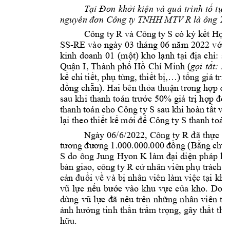
T
i 
ki
n 
và 
quá 
trình 
t
t
ại 
Đ
ơn 
khở
ệ
ố
ụng
Công t
y TNHH MTV R là ông 
Tr
nguyên đơn 
Công ty 
R
 và Cô
ng ty 
S có ký k
t H
ế
ợp
SS
-
i 
RE 
vào 
ngày 
03 
tháng 
06 
n
ăm 
2022 
v
ớ
kinh 
doanh 
01 
(m
t) 
kho 
l
nh 
t
a 
ch
: 
s
ộ
ạ
ại 
đị
ỉ
ố
Qu
n 
I, 
Th
ành p
h
H
Chí 
Minh 
(
g
i 
t
t
: 
kh
ậ
ố
ồ
ọ
ắ
k
 chi 
ti
t, 
ph
 tùn
g, thi
t 
b
ng g
iá tr
ế
ế
ụ
ế
ị,…) 
tổ
ị
ng 
ch
n). Hai 
bên th
a 
thu
n trong 
h
đồ
ẵ
ỏ
ậ
ợp 
đồ
c 
50% 
giá 
tr
h
n
sau 
khi 
thanh 
toán 
trướ
ị
ợp 
đồ
thanh toán c
h
o Công 
ty S sau khi h
oàn t
t vi
ấ
l
i theo thi
t k
 m
 Công ty S 
ạ
ế
ế
ới 
đ
ể
tha
nh toán
Ngày 
06/6/2022, 
Công 
ty 
R 
c 
hi
đã 
thự
ng (B
ng c
h
tương đương 
1
.000.000.
0
00 đồ
ằ
ữ
S 
do 
ông 
Jung 
Hyon K
i 
di
n 
pháp 
lu
l
àm 
đạ
ệ
bàn giao, công ty R c
 nhân viên ph
ử
ụ
trách đ
c
i 
v
và 
b
nhân 
vi
ên 
làm 
vi
c 
t
i 
kho
ản 
đuổ
ề
ị
ệ
ạ
c 
n
c 
vào 
khu 
v
c 
c
a 
kho. 
Do
vũ 
l
ự
ếu 
bướ
ự
ủ
ả
ng 
nhân 
viên 
tr
dùng 
vũ 
l
ực 
đã 
nêu 
trên 
nhữ
ng 
tinh 
th
n 
tr
m 
t
r
ng, 
gây 
th
t 
tho
ảnh 
hưở
ầ
ầ
ọ
ấ
h
u.  
ữ