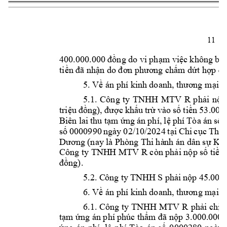
11 
ng do vi 
ph
m vi
c 
không b
à
400.000.000 
đ
ồ
ạ
ệ
ti
m d
t h
ền đã n
hận do đơn p
hương chấ
ứ
ợ
p đồ
5. V
ề
án phí kinh 
do
anh, thươ
ng m
ại s
5.1. 
Công 
ty 
TNHH 
MTV 
R
ph
i 
n
p
ả
ộ
tri
c 
kh
u 
tr
vào 
s
ti
ệu 
đồng), 
đ
ượ
ấ
ừ
ố
ền 
53
.0
00
Biên 
lai 
thu
t
m 
ng 
án phí, 
l
phí
Tòa án 
s
 
ạ
ứ
ệ
ố
s
0000990 
ngày 
02/10/2024 
t
i 
Chi 
c
c 
Thi 
ố
ạ
ụ
 Kh
Dương (nay 
l
à Phòn
g Thi hà
n
h án d
ân sự
Công ty TNH
H MTV R còn ph
i n
p s
ti
ả
ộ
ố
ền
ng). 
đồ
5.2. C
ông ty 
TNHH 
S 
ph
i 
n
ả
ộp 45.000.
6. V
 án phí 
i 
p
ề
kinh 
d
oanh, thươ
ng mạ
6.1. 
Công ty 
TNHH MTV 
R
ph
i 
ch
ả
ịu
t
m 
ng án phí ph
úc th
p 3.000.0
00 (
ạ
ứ
ẩm đã nộ