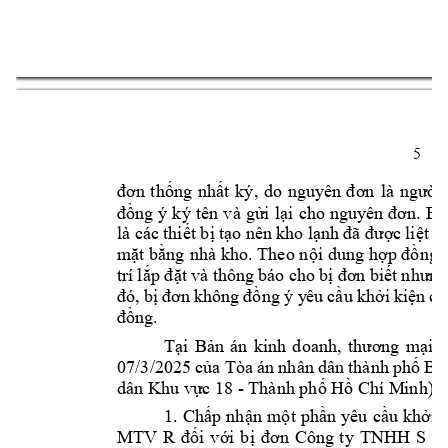
5 
ng 
nh
i 
đơn 
th
ố
ất 
ký, 
do 
nguyê
n 
đơn
là 
ngườ
ng 
ý 
ký 
tên v
à 
g
i 
l
đồ
ử
ại 
cho 
nguyên 
đơn. 
Bị
là các 
thi
t b
t
o nên 
kho l
c 
li
t 
k
ế
ị
ạ
ạnh 
đã đượ
ệ
m
t b
ng 
nhà 
kho. Theo n
i dung 
h
ặ
ằ
ộ
ợp đồng 
trí 
l
t 
và thông 
báo ch
o b
ắp 
đ
ặ
ị
đơn biết 
nhưng
ng 
ý y
êu 
c
u 
k
h
i 
ki
n 
c
đó, 
bị
đơn 
không 
đồ
ầ
ở
ệ
ủ
ng.
đồ
T
i 
B
ạ
ản 
án 
kinh 
doanh, 
thương 
mại 
s
07/3/2025 
c
a T
òa á
n nhân 
dân 
thành 
ph
 B, 
ủ
ố
dân Khu v
c 18 - 
T
hành ph
 H
ự
ố
ồ
Chí M
inh) đ
1. 
Ch
p
nh
n 
m
t 
ph
n 
yêu 
c
u 
kh
i 
ấ
ậ
ộ
ầ
ầ
ở
MTV 
R 
i 
v
i 
b
Công 
ty 
TNHH 
S 
v
đố
ớ
ị
đơn 