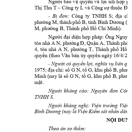
i 
b
o 
v
quy
n 
và 
l
i 
ích 
h
p 
ph
Ngư
ờ
ả
ệ
ề
ợ
ợ
Th
 Thu T 
 Công ty 
L và C
ng s
 thu
c 
ị
–
ộ
ự
ộ
Đoà
Công 
ty 
TNHH 
S
a 
ch
- 
B
ị
đơn:
; 
đị
ỉ
n
g M, 
thành 
ph
 B, 
t
(na
phư
ờ
ố
ỉnh Bì
nh 
D
ương
ng B, T
hành ph
 H
 Chí Mi
n
h).  
M, phườ
ố
ồ
i di
n h
p 
pháp: Ông 
Nguy
Ngư
ời đạ
ệ
ợ
ễ
n 
A, Thà
nh ph
tòa 
nhà 
A N, 
phường 
Đ
, 
Qu
ậ
ố
4, 
ng 
T
, 
Thành 
ph
H
C
tòa 
nhà 
A 
N, 
phườ
ố
ồ
quy
n 
y 
quy
n ngày 
16/4/202
ền (theo 
Văn bả
ủ
ề
- 
i c
ó
q
uy
n 
l
l
iên 
qua
Ngườ
ề
ợi, 
nghĩa vụ
a 
ch
: 
s
 G 
N, 
t
 G, 
khu p
h
1975; 
đ
ị
ỉ
ố
ổ
ố
B, 
phườ
Minh (nay là s
 G N, t
 G, khu ph
ố
ổ
ố
B, phườ
m
t.
ặ
Công
Người 
kháng 
cáo: 
Nguyên 
đơn 
TNHH S. 
i 
kháng 
ngh
: 
Vi
ng 
Vi
n 
Ngườ
ị
ện 
trưở
ệ
n 
Ki
m 
sát 
nhân 
dân 
K
Bình 
Dươn
g 
(nay 
là 
Vi
ệ
ể
N
I DUN
Ộ
m:
Theo án sơ thẩ