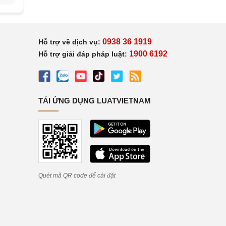
0938 36 1919
Hỗ trợ về dịch vụ:
1900 6192
Hỗ trợ giải đáp pháp luật:
TẢI ỨNG DỤNG LUATVIETNAM
Quét mã QR code để cài đặt