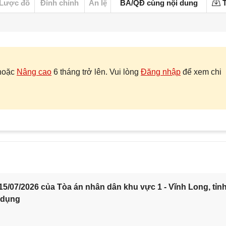
Lược đồ
Đính chính
Án lệ
BA/QĐ cùng nội dung
T
hoặc
Nâng cao
6 tháng trở lên. Vui lòng
Đăng nhập
để xem chi
5/07/2026 của Tòa án nhân dân khu vực 1 - Vĩnh Long, tỉn
 dụng