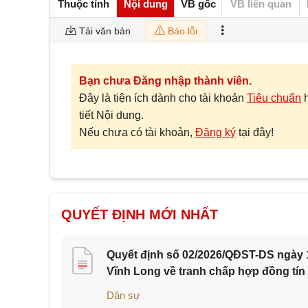
Thuộc tính
Nội dung
VB gốc
VB liên quan
Tải văn bản
Báo lỗi
Bạn chưa Đăng nhập thành viên.
Đây là tiện ích dành cho tài khoản
Tiêu chuẩn
tiết Nội dung.
Nếu chưa có tài khoản,
Đăng ký
tại đây!
QUYẾT ĐỊNH MỚI NHẤT
Quyết định số 02/2026/QĐST-DS ngày 1
Vĩnh Long về tranh chấp hợp đồng tín
Dân sự