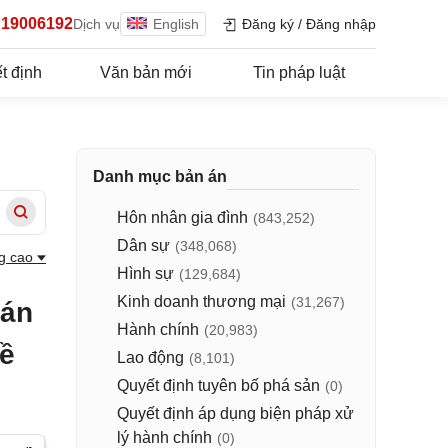
19006192
Dịch vụ
English
Đăng ký
/
Đăng nhập
t định
Văn bản mới
Tin pháp luật
Danh mục bản án
Hôn nhân gia đình
(843,252)
Dân sự
(348,068)
g cao
Hình sự
(129,684)
Kinh doanh thương mại
(31,267)
 án
Hành chính
(20,983)
về
Lao động
(8,101)
Quyết định tuyên bố phá sản
(0)
Quyết định áp dụng biện pháp xử
lý hành chính
(0)