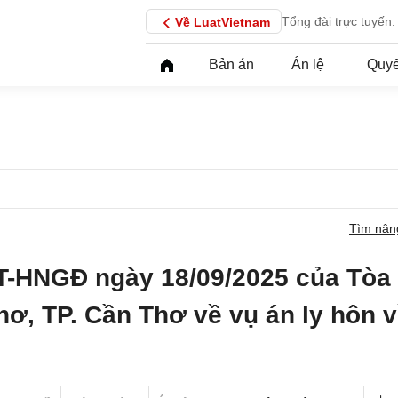
Tổng đài trực tuyến:
Về LuatVietnam
Bản án
Án lệ
Quyế
Tìm nân
T-HNGĐ ngày 18/09/2025 của Tòa
hơ, TP. Cần Thơ về vụ án ly hôn 