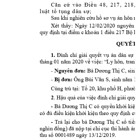
48
,
2
17
,
2
1
8
,
C
ă
n
c
ứ
v
à
o
Đ
i
ề
u
l
u
ậ
t
t
ố
t
ụ
n
g
d
â
n
s
ự
;
Sau khi nghiên cứ
u hồ sơ v
ụ án hôn nh
: 
Ngày 
12
/
02
/20
20
Xét 
thấy
ngu
y
ên 
đ
quy định tạ
i điểm c 
khoản 1 điều 217 B
ộ luậ
QUYẾT 
1. 
Đình 
chỉ 
giải 
quyết 
vụ 
án
dân 
sự 
th
tháng 
01
20
năm 20
về việc: “
Ly hôn, tranh 
- 
 Bà 
 C
Nguyên đơn:
D
ương Thị
, sinh 
- B
 Ông 
19
ị
đơn:
Bùi V
ăn S, sinh năm
Cùng trú t
i
: 
T
20, khu 
ph
 H
n
ạ
ổ
ố
, phườ
2
. 
Hậu quả của việc đ
ình chỉ giả
i quyết
- Bà 
C có 
quy
n kh
i ki
n 
Dương Thị
ề
ở
ệ
u k
i
n kh
i ki
nh c
a
có đủ
đi
ề
ệ
ở
ện 
theo quy
 đị
ủ
- 
Tr
l
i 
cho 
bà 
C 
s
ti
n 
ả
ạ
Dươ
ng 
Thị
ố
ề
p t
i chi c
c thi hành án 
nghìn đồng) đã nộ
ạ
ụ
thu s
 0001489 ngày
13
/
12
/2019. 
ố