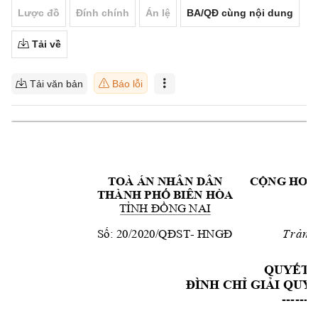
Lược đồ
Đính chính
Án lệ
BA/QĐ cùng nội dung
Tải về
Tải văn bản
Báo lỗi
TOÀ ÁN NHÂN 
DÂN 
CỘNG HOÀ 
THÀNH PHỐ BIÊN 
HÒA
Đ
TỈNH ĐỒNG NAI
: 
20/2020
- 
Số
/QĐST
HNGĐ
T
r
ả
n
g
QUYẾT 
ĐÌNH CHỈ GIẢ
I QUY
--------