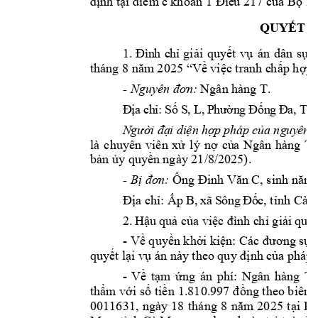
k
định tại điểm
 c 
h
oản 1 Điề
u 217
của Bộ luậ
QUYẾT Đ
1
.
Đ
ìn
h 
c
hỉ
giải 
quyết 
vụ 
án 
dân 
sự 
t
th
án
g 
8 
 2
025 
năm
“Về việc
tranh c
h
ấp
hợp 
 Ngân 
hàng T. 
- 
n:
Nguyên đơ
Đ
ịa
 c
h
ỉ:
S
ố 
S
, 
L,
P
hư
ờn
g 
Đ
ốn
g 
Đ
a,
 T
h
N
gư
ờ
i đạ
i di
ện
hợ
p
ph
áp
củ
a ng
uy
ê
n 
Ngân 
h
àng 
T
là 
chuyên 
viên 
xử 
lý 
nợ
củ
a
/8/2025).
bản ủy quy
ền ngày 21
- 
Ông Đi
nh Văn C, sinh năm
Bị đơn:
B
Địa chỉ: Ấp
,
xã
 S
ô
ng
Đ
ố
c, tỉnh Cà 
2.
H
ậu 
quả của việc đình c
h
ỉ giải 
quyế
- 
Về quyền khởi kiệ
n: Các đương sự 
quyết lại vụ án n
ày
theo quy định c
ủ
a pháp
 
- 
: 
Ngân 
hàng 
T 
Về 
tạm 
ứng 
án
phí
 1.810.997 
thẩm với 
số tiền
đồng theo b
iên 
0011631, 
ngày 
18
tháng 
8 
Ph
năm 
2025
tại 