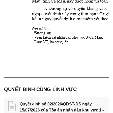
Mau
, 
n
tỉ
nh 
Cà
 M
au
, 
ay
 đ
ược
 h
oàn
 t
r
ả 
to
àn 
bộ
3.
Đương 
sự 
có 
quyền 
kháng 
cáo, 
Vi
nghị quyết đ
ịnh này trong 
thời hạn 0
7 ngày 
kể từ ngày quy
ết
 định được n
iêm y
ết
theo q
:
Nơi nhận
- 
Đương sự;  
- 
-Cà Mau; 
Viện kiểm sát nhân dân
khu vực 3
- 
: VT, 
. 
Lưu
hồ sơ
vụ án
QUYẾT ĐỊNH CÙNG LĨNH VỰC
Quyết định số 02/2026/QĐST-DS ngày
15/07/2026 của Tòa án nhân dân khu vực 1 -