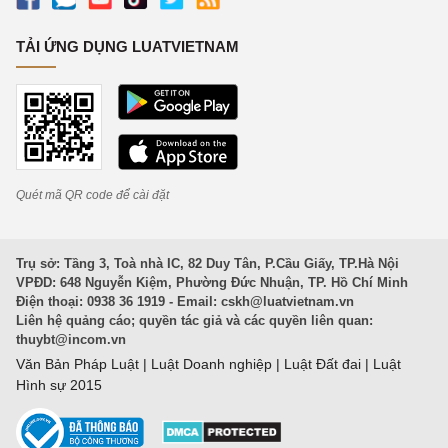
TẢI ỨNG DỤNG LUATVIETNAM
Quét mã QR code để cài đặt
Trụ sở: Tầng 3, Toà nhà IC, 82 Duy Tân, P.Cầu Giấy, TP.Hà Nội
VPĐD: 648 Nguyễn Kiệm, Phường Đức Nhuận, TP. Hồ Chí Minh
Điện thoại: 0938 36 1919 - Email:
cskh@luatvietnam.vn
Liên hệ quảng cáo; quyền tác giả và các quyền liên quan:
thuybt@incom.vn
Văn Bản Pháp Luật
|
Luật Doanh nghiệp
|
Luật Đất đai
|
Luật
Hình sự 2015