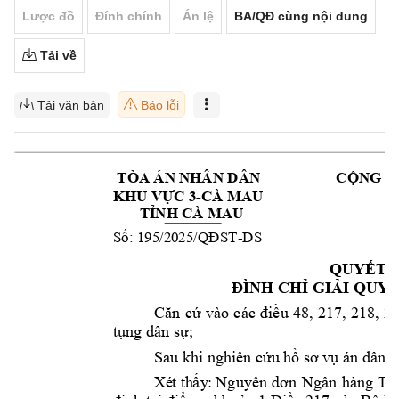
Lược đồ
Đính chính
Án lệ
BA/QĐ cùng nội dung
Tải về
Tải văn bản
Báo lỗi
 TÒA ÁN NHÂN DÂ
N                    
CỘ
NG H
-CÀ MA
U                          
KHU VỰC 3
TỈNH CÀ MAU
 195/2025
-DS                         
C
Số:
/QĐST
QUYẾT 
ĐÌNH CHỈ GIẢ
I QUYẾ
i
4
8, 
217, 
218, 
21
Căn 
cứ 
vào 
các 
đ
ều 
tụng dân sự;
Sau khi nghiên cứ
u hồ sơ v
ụ
án dân s
Ngân 
hàng 
T 
r
X
é
t
th
ấy
:
Ngu
y
ên 
đơn 