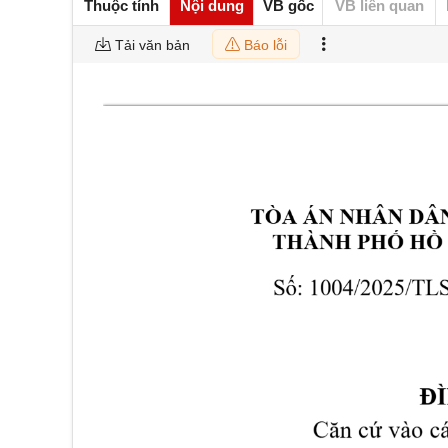
Thuộc tính
Nội dung
VB gốc
VB liên quan
Tải văn bản
Báo lỗi