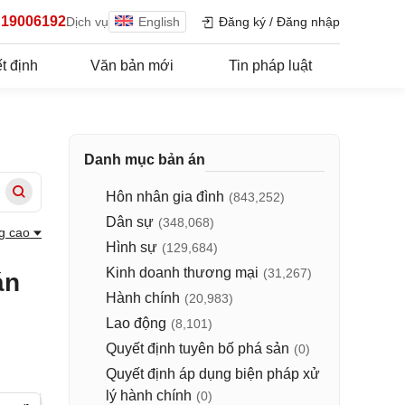
19006192
Dịch vụ
English
Đăng ký
/
Đăng nhập
t định
Văn bản mới
Tin pháp luật
Danh mục bản án
Hôn nhân gia đình
(843,252)
Dân sự
(348,068)
g cao
Hình sự
(129,684)
Kinh doanh thương mại
(31,267)
án
Hành chính
(20,983)
Lao động
(8,101)
Quyết định tuyên bố phá sản
(0)
Quyết định áp dụng biện pháp xử
lý hành chính
(0)