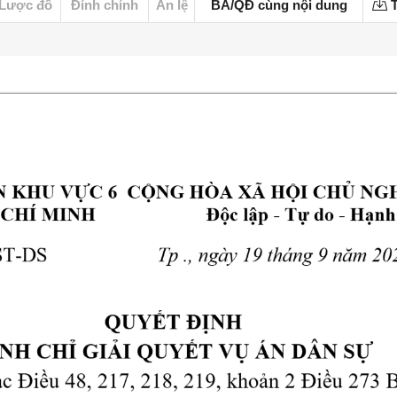
Lược đồ
Đính chính
Án lệ
BA/QĐ cùng nội dung
T