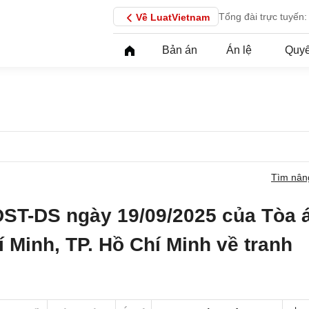
Tổng đài trực tuyến:
Về LuatVietnam
Bản án
Án lệ
Quyế
Tìm nân
ĐST-DS ngày 19/09/2025 của Tòa 
 Minh, TP. Hồ Chí Minh về tranh