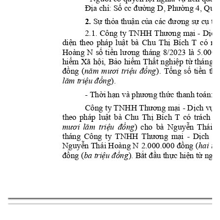
Địa chỉ: 
Số cc đường D
, Phường 4, Quậ
2. 
S
ự 
thỏa thuận của các đư
ơng sự cụ th
2.
- 
1. Cô
ng t
y T
NHH 
Thương 
mại 
Dịch
diện 
theo
pháp
luật
b
à 
Chu 
Thị 
Bích 
T
có 
ng
Hoàng 
N
số 
tiền 
lư
ơng 
tháng 
8/2023
là 
5.0
00.
hiểm 
Xã 
hội, 
Bảo 
hiểm 
Thất 
nghiệp 
từ 
thá
ng 
1
đồng 
(
năm 
mươ
i 
triệu 
đồng
). 
Tổng 
số 
tiền 
tha
).
lăm triệu đồng
- 
Thời hạn và phương t
hức thanh toán:
- 
-
Công ty T
NHH Thươn
g mại 
Dị
ch vụ 
theo 
pháp 
luật 
bà 
Chu
Thị 
Bíc
h 
T
có 
trách 
n
) 
mươi 
lăm
triệu 
đồng
cho 
bà 
Nguyễn 
Th
ái 
H
- 
tháng 
Công 
ty 
TNHH 
Thương 
mại 
Dịch 
vụ
Nguyễn Th
ái Hoàn
g N
2.000.000 
đồng 
(
hai 
tri
đồng (
ba triệu đồng
). Bắt đầu thực hiện từ ng
à