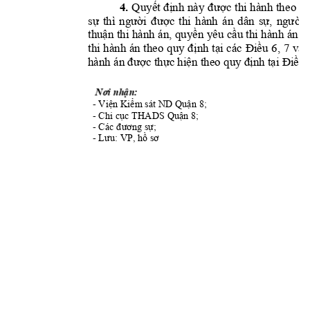
4. 
Quyết 
định 
này
được 
thi 
hành 
the
o 
q
sự 
thì 
người 
được 
thi 
hành 
án 
dân 
sự, 
người 
thuận thi 
hành á
n, quyề
n yêu 
cầu thi 
hành 
án, t
thi 
hành 
án 
theo 
quy 
đị
nh 
tại 
các 
Điều 
6, 
7 
và 
hành án được thực hiện
 theo quy định tại Điều 
Nơi nhận:
- 
; 
Viện Kiểm sát ND
 Quận 8
- 
; 
Chi cục THADS Q
uận 8
- 
Các đương sự
;
- 
Lưu: VP, hồ sơ