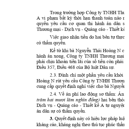
Trong trường hợp Côn
g ty TNHH Thươ
A 
vi 
p
hạm 
bất 
kỳ 
thời
hạn 
th
anh 
toán 
nào 
nê
quyền 
yêu 
cầu 
cơ 
quan 
thi 
hành 
án 
dân 
sự 
- 
- 
- 
A
Thương mại 
Dịch v
ụ 
Quảng cáo 
Thiết 
kế 
Việc giao 
nhận 
tiền 
do 
hai bên 
tự 
thực 
h
. 
có thẩm quyền
Kể 
từ 
khi 
bà
Nguyễn 
Thái 
Hoà
ng 
N
có
- 
hành 
án 
xong
, 
Công 
t
y 
TNHH 
Thươ
ng 
mại 
phải 
chịu 
khoản 
tiền 
lã
i 
của 
số 
tiền 
còn 
phải 
th
Điều 357,
Điều 468 củ
a Bộ luật Dân sự.
2.3
. 
Đình
chỉ 
một 
phần 
yêu 
cầu 
khởi 
ki
Hoàng 
N
rút 
yêu 
cầu 
C
ông 
ty 
TNHH 
Thương 
cung cấp quyết định nghỉ việc cho 
bà 
Nguyễn T
2.4
. 
Về 
án 
phí 
lao 
độn
g 
sơ 
thẩm: 
Á
n 
p
trăm 
hai 
mươi 
lăm
nghìn 
đồng)
hai 
bên 
thỏa 
-
- 
A 
Dịch 
vụ 
Quảng 
cá
o 
Thiết 
kế 
tự 
nguyện 
c
.
án dân sự có thẩm quyền
3
. 
Quy
ết 
địn
h
này có hiệu lự
c pháp luật 
kháng cáo, kháng nghị 
theo thủ tục phúc thẩm.