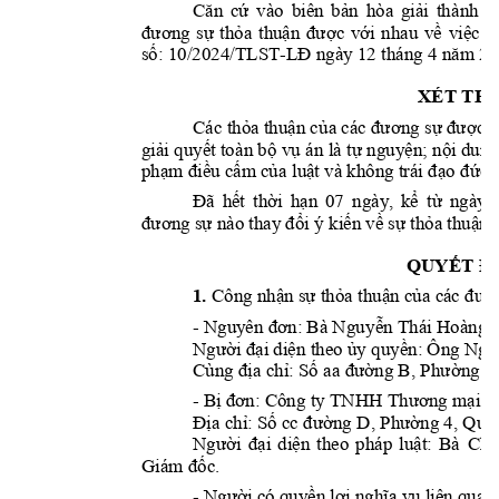
Căn 
cứ 
vào 
biên 
bản 
hòa 
giải 
thà
nh 
n
đương 
sự 
thỏa 
thuận 
được 
với 
nhau 
về 
việc
gi
/20
24
/TLST-
 12 
4 
20
số: 10
LĐ
ngày
thá
ng 
năm 
XÉT THẤ
Các thỏa thuận c
ủa các đương
 sự được g
giải quyết to
àn bộ vụ 
án 
là tự
 nguyện; n
ội dung
phạm điều cấm của
l
uật và không trái đạo 
đức x
Đã 
hết 
thời 
hạn 
07 
ngày, 
kể
từ 
ngày 
đương sự nào thay đổi 
ý kiến về sự thỏa thuận 
QUYẾT ĐỊ
1.
Công nhận sự thỏa 
thuận của các đư
ơ
- 
Nguyên đơn: 
Bà Ngu
yễn Thái Hoàng N
Người đại diện theo ủy
 quyền: Ông Ngu
Cùng địa chỉ: 
Số a
a đường B, Phư
ờng 6
- 
- 
Bị đơn:
Công ty TNH
H Thương mại 
Địa chỉ: 
Số cc đường D
, Phường 4, Quậ
Người 
đại 
diện 
theo 
pháp 
luật: 
Bà 
Chu
. 
Giám đốc
- 
Người có quyền lợi n
ghĩa vụ liên quan