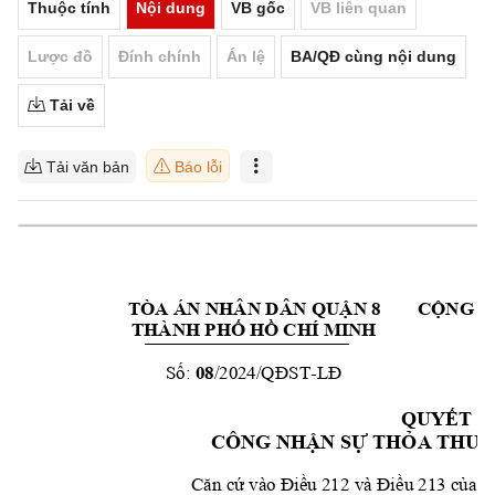
Thuộc tính
Nội dung
VB gốc
VB liên quan
Lược đồ
Đính chính
Án lệ
BA/QĐ cùng nội dung
Tải về
Tải văn bản
Báo lỗi
8
TÒA ÁN NHÂN DÂ
N QUẬN
CỘNG H
THÀNH PHỐ HỒ C
HÍ MINH
08
/20
24
-
Số:
/QĐST
LĐ
QUYẾT Đ
CÔNG NH
ẬN SỰ THỎA THU
Ậ
Căn cứ vào Điều 212 v
à Điều 213 của Bộ