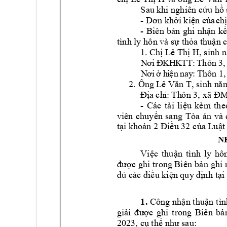
Sau khi nghiê
n cứu 
h
ồ 
- Đơn k
h
ở
i
 k
i
ệ
n
 c
ủa
ch
- 
Biên 
bản 
ghi 
nhận 
kế
tình
ly hô
n
 và sự 
thỏa thuậ
n
 c
   1. Chị
L
ê 
Thị 
H
, s
inh
n
N
ơ
i
 Đ
K
H
K
T
T
:
 Thôn 3,
N
ơ
i
ở
 h
i
ện
 n
ay
:
 Th
ô
n
 1,
2.
Ông
L
ê Vă
n T, sinh 
n
ă
Đị
a ch
ỉ:
 T
h
ôn 3, 
xã Đ
- 
Các 
tài 
liệu 
kèm 
the
vi
ê
n 
c
huyển 
sa
ng 
Tòa 
án 
và 
tại khoản 2 Đ
iều 32 c
ủa Luật 
N
Việc 
t
huận 
t
ình
ly 
h
ô
được 
ghi t
rong Biê
n bả
n 
ghi 
đủ các đ
iều kiện quy định 
tại
1.
 Công 
nhậ
n t
hu
ậ
n
t
ìn
gi
ả
i
đ
ược 
ghi 
trong 
Biê
n
bả
2023, cụ t
hể như sa
u: 