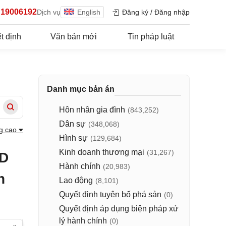
19006192
Dịch vụ
English
Đăng ký
/
Đăng nhập
t định
Văn bản mới
Tin pháp luật
Danh mục bản án
Hôn nhân gia đình
(843,252)
Dân sự
(348,068)
g cao
Hình sự
(129,684)
Kinh doanh thương mại
(31,267)
ND
Hành chính
(20,983)
n
Lao động
(8,101)
Quyết định tuyên bố phá sản
(0)
Quyết định áp dụng biện pháp xử
lý hành chính
(0)