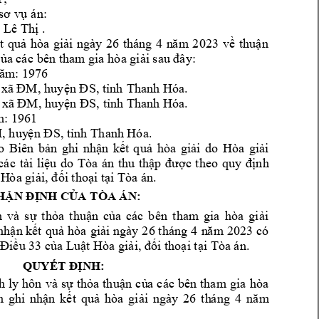
sơ
 vụ á
n:
ị Lê T
hị
 . 
t 
quả 
hòa 
giải 
ngày 
26 
tháng 
4 
n
ă
m 
20
23 
về 
thuậ
n 
ủa các 
bên tham 
gi
a 
hòa giải sau đâ
y:  
ăm: 1976
 
x
ã ĐM
, huyệ
n
 Đ
S, tỉnh 
Thanh Hóa.  
x
ã ĐM
, huyện ĐS, 
tỉnh
Thanh 
H
óa. 
m
: 196
1 
M
, huy
ệ
n
 Đ
S, tỉnh 
Thanh Hóa. 
o 
Biên 
bả
n
ghi 
nhận 
kết 
q
uả 
hòa 
gi
ả
i
do 
Hòa 
giải 
các 
tà
i
liệu 
do
Tòa 
án 
thu 
thập 
được 
t
heo 
quy 
địn
h 
H
òa giả
i, đối thoạ
i tại
Tòa án. 
HẬN ĐỊNH CỦA 
TÒA ÁN:
n 
và 
s
ự 
thỏa
t
huận 
của 
các
bê
n 
t
ham 
gia 
hòa 
giả
i 
nh
ậ
n kết 
quả 
hòa 
gi
ải 
ngày 2
6 t
h
á
ng 4
n
ă
m
2023 
có
 Đ
i
ề
u
 33 c
ủ
a 
Luật Hòa 
gi
ả
i
, 
đối thoạ
i
 tạ
i
 Tòa á
n. 
QUYẾT ĐỊNH:
h
ly 
hôn 
và 
sự 
thỏa 
thuậ
n
c
ủ
a 
các 
bên 
tha
m
gia 
h
òa 
n 
ghi 
nhận 
kế
t 
quả 
hòa 
giải 
ngày 
26 
t
h
á
ng
4 
nă
m 