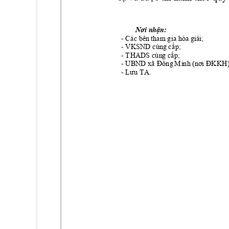
Nơi nh
ận:
- Cá
c
 bên
 tha
m
 g
ia hò
a giải; 
- VKSND cùng
 cấ
p; 
- T
HA
DS cùn
g cấp; 
- UB
ND xã
 Đông
 M
inh
 (nơi ĐKKH)
- Lưu TA.