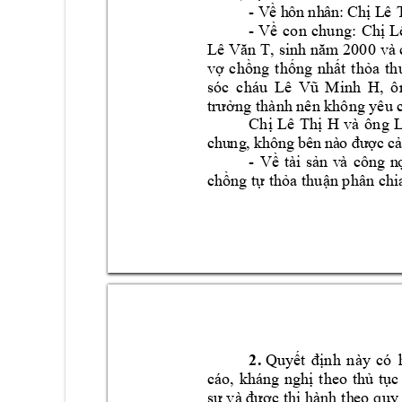
-
 V
ề h
ôn
 nh
ân:
 Ch
ị L
ê 
- 
Về 
co
n 
c
hung: 
Chị 
L
Lê Vă
n T, 
sinh 
năm 2000 
và 
vợ 
c
hồng 
t
hống 
nhất 
t
hỏa 
t
h
sóc 
cháu 
L
ê 
Vũ 
M
inh
H, 
ô
trưởng thà
nh
n
ê
n không yê
u
 
Chị 
L
ê 
T
hị 
H 
và 
ô
ng
L
ch
u
ng
, kh
ông
 bên
 nà
o đ
ư
ợc
 c
ả
-
Về
tà
i
sả
n
v
à 
cô
ng
n
chồng tự t
hỏa thuận p
h
â
n chi
2.
 Quyết 
đ
ịnh 
này 
có 
cáo, 
kh
á
ng 
nghị 
theo 
t
hủ 
tục
sự và được t
hi hành t
h
eo q
uy 