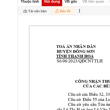
Thuộc tính
Nội dung
VB gốc
VB liên quan
Tải văn bản
Báo lỗi
 
TOÀ ÁN NHÂN 
DÂN 
HUYỆN ĐÔN
G SƠN 
TỈNH THANH HOÁ 
Số:
06/2023/QĐC
NT
TLH 
CÔNG NHẬN THU
CỦA CÁC 
BÊ
Căn cứ các 
Điều 32, 33
Căn cứ 
Điều 55 c
ủa Lu
Căn 
c
ứ 
yêu 
cầu 
Tòa 
á
n
chị Lê T
hị
H v
à ô
ng Lê Vă
n 