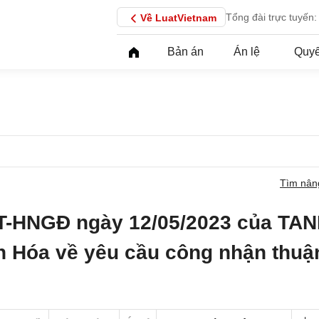
Tổng đài trực tuyến:
Về LuatVietnam
Bản án
Án lệ
Quyế
Tìm nân
T-HNGĐ ngày 12/05/2023 của TA
h Hóa về yêu cầu công nhận thuậ