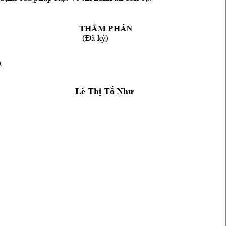
    THẨM 
PHÁN 
(Đã ký) 
; 
Lê Thị Tố
 N
hư 