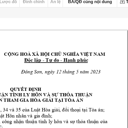
Lược đồ
Đính chính
Án lệ
BA/QĐ cùng nội dung
T
    C
ỘNG HOÀ XÃ HỘI CHỦ 
NG
HĨA VIỆ
T NAM 
Độc lập - T
ự do - Hạnh p
húc 
Đông Sơn,
 ngày 12 tháng 
5 năm 
2023 
QUYẾT ĐỊNH
ẬN 
TÌNH LY HÔN V
À SỰ THỎA 
THUẬN  
N THAM GIA HÒA 
GIẢI TẠI TÒA ÁN 
, 
34 và 35 
củ
a 
Lu
ậ
t Hòa 
gi
ả
i
, đố
i thoại tạ
i
 Tòa á
n; 
ật Hôn 
nhân và 
gi
a đình;
 
cô
ng 
nhận 
thuậ
n 
t
ình 
ly
hô
n
và 
sự 
t
hỏa 
thuận 
c
ủ
a
T; 