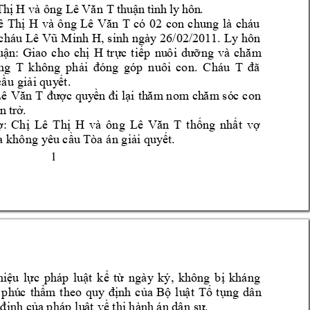
Thị H và ô
ng
L
ê Vă
n T th
u
ận
 tình
 ly
 h
ôn
.  
ê 
Thị 
H 
và 
ô
ng 
L
ê
Văn 
T 
có 
02 
con 
c
hung 
l
à 
cháu 
c
háu Lê V
ũ 
Minh 
H, s
inh 
ng
à
y
 2
6/02/2011.
Ly hôn 
uận: 
G
i
ao 
c
ho 
chị 
H 
trực 
t
i
ếp 
nu
ô
i
dưỡ
ng 
và 
c
hă
m 
ng 
T 
không 
phải 
đó
ng 
góp 
nuôi
co
n. 
C
háu 
T 
đã
cầ
u giả
i
 q
uy
ết.
ê 
Văn 
T 
đư
ợ
c 
qu
y
ền đi 
l
ại 
th
ă
m
nom
ch
ăm
só
c 
con 
n
 t
rở
. 
ợ:
C
hị 
Lê 
T
hị 
H 
và 
ông 
Lê 
Vă
n 
T 
t
hống 
nhấ
t 
vợ
a k
h
ô
ng
yêu cầu Tòa á
n
giải quyết.
1 
hi
ệ
u 
lực 
pháp 
luật 
k
ể 
từ 
ngà
y 
ký, 
k
hông 
b
ị 
khán
g 
 
p
hú
c
thẩ
m
t
heo 
q
uy 
định 
c
ủa 
Bộ 
lu
ậ
t 
Tố 
t
ụng 
dâ
n 
định c
ủ
a p
háp 
lu
ật 
về thi hà
nh
 án dâ
n sự.