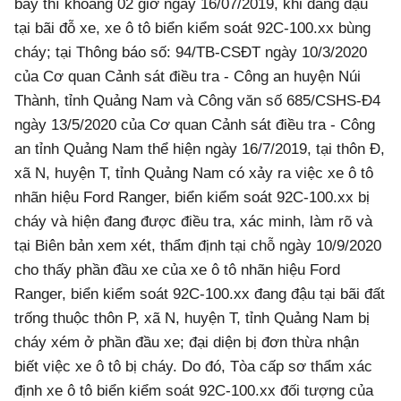
bày thì khoảng 02 giờ ngày 16/07/2019, khi đang đậu
tại bãi đỗ xe, xe ô tô biển kiểm soát 92C-100.xx bùng
cháy; tại Thông báo số: 94/TB-CSĐT ngày 10/3/2020
của Cơ quan Cảnh sát điều tra - Công an huyện Núi
Thành, tỉnh Quảng Nam và Công văn số 685/CSHS-Đ4
ngày 13/5/2020 của Cơ quan Cảnh sát điều tra - Công
an tỉnh Quảng Nam thể hiện ngày 16/7/2019, tại thôn Đ,
xã N, huyện T, tỉnh Quảng Nam có xảy ra việc xe ô tô
nhãn hiệu Ford Ranger, biển kiểm soát 92C-100.xx bị
cháy và hiện đang được điều tra, xác minh, làm rõ và
tại Biên bản xem xét, thẩm định tại chỗ ngày 10/9/2020
cho thấy phần đầu xe của xe ô tô nhãn hiệu Ford
Ranger, biển kiểm soát 92C-100.xx đang đậu tại bãi đất
trống thuộc thôn P, xã N, huyện T, tỉnh Quảng Nam bị
cháy xém ở phần đầu xe; đại diện bị đơn thừa nhận
biết việc xe ô tô bị cháy. Do đó, Tòa cấp sơ thẩm xác
định xe ô tô biển kiểm soát 92C-100.xx đối tượng của