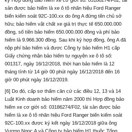
ký Hợp đồng bảo hiểm xe cơ giới số: 03186274/F02, tài
sản được bảo hiểm là xe ô tô nhãn hiệu Ford Ranger
biển kiểm soát 92C-100.xx do ông A đứng tên chủ sở
hữu; bảo hiểm vật chất xe giá trị thực tế 650.000.000
đồng, số tiền bảo hiểm 650.000.000 đồng và phí bảo
hiểm là 9.966.300 đồng. Sau khi ký hợp đồng, ông A đã
nộp phí bảo hiểm và được Công ty bảo hiểm H1 cấp
Giấy chứng nhận bảo hiểm tự nguyện xe ô tô số:
001317, ngày 16/12/2018, thời hạn bảo hiểm là 12
tháng tính từ 14 giờ 00 phút ngày 16/12/2018 đến 16
giờ 00 phút ngày 16/12/2019.
[6] Do đó, cấp sơ thẩm căn cứ các điều 12, 13 và 14
Luật Kinh doanh bảo hiểm năm 2000 thì Hợp đồng bảo
hiểm xe cơ giới số: 03186274/F02, tài sản được bảo
hiểm là xe ô tô nhãn hiệu Ford Ranger biển kiểm soát
92C-100.xx được ký kết ngày 16/12/2018 giữa ông
Vương Ngọc A và Công ty bảo hiểm H1 thuộc Tổng