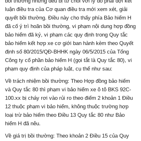
bồi thường nhưng đều bị từ chối với lý do phải đợi kết
luận điều tra của Cơ quan điều tra mới xem xét, giải
quyết bồi thường. Điều này cho thấy phía Bảo hiểm H
đã cố ý trì hoãn bồi thường, vi phạm nội dung hợp đồng
bảo hiểm đã ký, vi phạm các quy định trong Quy tắc
bảo hiểm kết hợp xe cơ giới ban hành kèm theo Quyết
định số 80/2015/QĐ-BHHK ngày 06/5/2015 của Tổng
Công ty cổ phần bảo hiểm H (gọi tắt là Quy tắc 80), vi
phạm quy định của pháp luật, cụ thể như sau:
Về trách nhiệm bồi thường: Theo Hợp đồng bảo hiểm
và Quy tắc 80 thì phạm vi bảo hiểm xe ô tô BKS 92C-
100.xx bị cháy rơi vào rủi ro theo điểm 2 khoản 1 Điều
12 thuộc phạm vi bảo hiểm, không thuộc trường hợp
loại trừ bảo hiểm theo Điều 13 Quy tắc 80 như Bảo
hiểm H đã nêu.
Về giá trị bồi thường: Theo khoản 2 Điều 15 của Quy