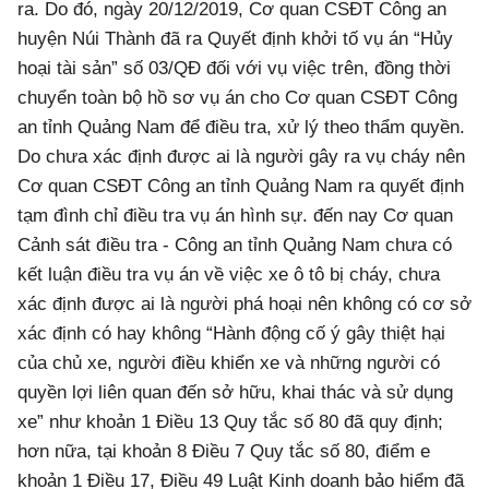
ra. Do đó, ngày 20/12/2019, Cơ quan CSĐT Công an
huyện Núi Thành đã ra Quyết định khởi tố vụ án “Hủy
hoại tài sản” số 03/QĐ đối với vụ việc trên, đồng thời
chuyển toàn bộ hồ sơ vụ án cho Cơ quan CSĐT Công
an tỉnh Quảng Nam để điều tra, xử lý theo thẩm quyền.
Do chưa xác định được ai là người gây ra vụ cháy nên
Cơ quan CSĐT Công an tỉnh Quảng Nam ra quyết định
tạm đình chỉ điều tra vụ án hình sự. đến nay Cơ quan
Cảnh sát điều tra - Công an tỉnh Quảng Nam chưa có
kết luận điều tra vụ án về việc xe ô tô bị cháy, chưa
xác định được ai là người phá hoại nên không có cơ sở
xác định có hay không “Hành động cố ý gây thiệt hại
của chủ xe, người điều khiển xe và những người có
quyền lợi liên quan đến sở hữu, khai thác và sử dụng
xe” như khoản 1 Điều 13 Quy tắc số 80 đã quy định;
hơn nữa, tại khoản 8 Điều 7 Quy tắc số 80, điểm e
khoản 1 Điều 17, Điều 49 Luật Kinh doanh bảo hiểm đã