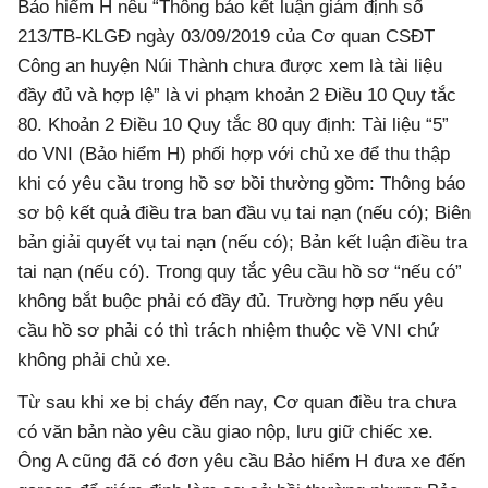
Bảo hiểm H nêu “Thông báo kết luận giám định số
213/TB-KLGĐ ngày 03/09/2019 của Cơ quan CSĐT
Công an huyện Núi Thành chưa được xem là tài liệu
đầy đủ và hợp lệ” là vi phạm khoản 2 Điều 10 Quy tắc
80. Khoản 2 Điều 10 Quy tắc 80 quy định: Tài liệu “5”
do VNI (Bảo hiểm H) phối hợp với chủ xe để thu thập
khi có yêu cầu trong hồ sơ bồi thường gồm: Thông báo
sơ bộ kết quả điều tra ban đầu vụ tai nạn (nếu có); Biên
bản giải quyết vụ tai nạn (nếu có); Bản kết luận điều tra
tai nạn (nếu có). Trong quy tắc yêu cầu hồ sơ “nếu có”
không bắt buộc phải có đầy đủ. Trường hợp nếu yêu
cầu hồ sơ phải có thì trách nhiệm thuộc về VNI chứ
không phải chủ xe.
Từ sau khi xe bị cháy đến nay, Cơ quan điều tra chưa
có văn bản nào yêu cầu giao nộp, lưu giữ chiếc xe.
Ông A cũng đã có đơn yêu cầu Bảo hiểm H đưa xe đến