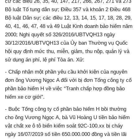
cứ các điều 26, 35, 40, 147, 217, 266, 267, 271 và 273
Bộ luật Tố tụng dân sự; Điều 357 và khoản 2 Điều 468
Bộ luật Dân sự; các điều 12, 13, 14, 15, 17, 18, 28, 29,
40, 41, 46, 47, 48 và 49 Luật Kinh doanh bảo hiểm năm
2000; Nghị quyết số 326/2016/UBTVQH13 ngày
30/12/2016/UBTVQH13 của Ủy ban Thường vụ Quốc
hội quy định mức thu, miễn, giảm, thu nộp, quản lý và
sử dụng án phí, lệ phí Tòa án. Xử:
- Chấp nhận một phần yêu cầu khởi kiện của nguyên
đơn ông Vương Ngọc A đối với bị đơn Tổng công ty cổ
phần bảo hiểm H về việc “Tranh chấp hợp đồng bảo
hiểm xe cơ giới”.
- Buộc Tổng công ty cổ phần bảo hiểm H bồi thường
cho ông Vương Ngọc A, bà Vũ Hoàng U tiền bảo hiểm
vật chất xe ô tô biển kiểm soát 92C-100.xx bị cháy
ngày 16/07/2019 số tiền 650.000.000 đồng và tiền lãi