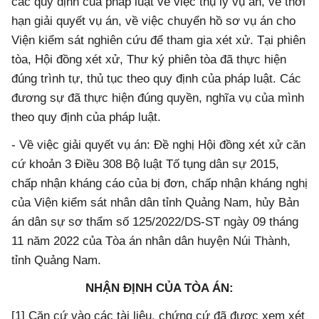
các quy định của pháp luật về việc thụ lý vụ án, về thời
hạn giải quyết vụ án, về việc chuyển hồ sơ vụ án cho
Viện kiểm sát nghiên cứu để tham gia xét xử. Tại phiên
tòa, Hội đồng xét xử, Thư ký phiên tòa đã thực hiện
đúng trình tự, thủ tục theo quy định của pháp luật. Các
đương sự đã thực hiện đúng quyền, nghĩa vụ của mình
theo quy định của pháp luật.
- Về việc giải quyết vụ án: Đề nghị Hội đồng xét xử căn
cứ khoản 3 Điều 308 Bộ luật Tố tụng dân sự 2015,
chấp nhận kháng cáo của bị đơn, chấp nhận kháng nghị
của Viện kiểm sát nhân dân tỉnh Quảng Nam, hủy Bản
án dân sự sơ thẩm số 125/2022/DS-ST ngày 09 tháng
11 năm 2022 của Tòa án nhân dân huyện Núi Thành,
tỉnh Quảng Nam.
NHẬN ĐỊNH CỦA TÒA ÁN:
[1] Căn cứ vào các tài liệu, chứng cứ đã được xem xét