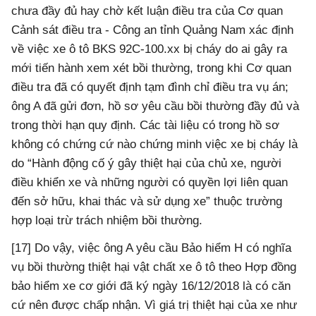
chưa đầy đủ hay chờ kết luận điều tra của Cơ quan
Cảnh sát điều tra - Công an tỉnh Quảng Nam xác định
về việc xe ô tô BKS 92C-100.xx bị cháy do ai gây ra
mới tiến hành xem xét bồi thường, trong khi Cơ quan
điều tra đã có quyết định tạm đình chỉ điều tra vụ án;
ông A đã gửi đơn, hồ sơ yêu cầu bồi thường đầy đủ và
trong thời hạn quy định. Các tài liệu có trong hồ sơ
không có chứng cứ nào chứng minh việc xe bị cháy là
do “Hành động cố ý gây thiệt hại của chủ xe, người
điều khiển xe và những người có quyền lợi liên quan
đến sở hữu, khai thác và sử dụng xe” thuộc trường
hợp loại trừ trách nhiệm bồi thường.
[17] Do vậy, việc ông A yêu cầu Bảo hiểm H có nghĩa
vụ bồi thường thiệt hại vật chất xe ô tô theo Hợp đồng
bảo hiểm xe cơ giới đã ký ngày 16/12/2018 là có căn
cứ nên được chấp nhận. Vì giá trị thiệt hại của xe như