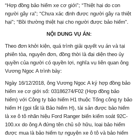
“Hợp đồng bảo hiểm xe cơ giới”; “Thiệt hại do con
người gây ra”; “Chưa xác định được người gây ra thiệt
hại”; “Bồi thường thiệt hại cho người được bảo hiểm”.
NỘI DUNG VỤ ÁN:
Theo đơn khởi kiện, quá trình giải quyết vụ án và tại
phiên tòa, nguyên đơn, đồng thời là đại diện theo ủy
quyền của người có quyền lợi, nghĩa vụ liên quan ông
Vương Ngọc A trình bày:
Ngày 16/12/2018, ông Vương Ngọc A ký hợp đồng bảo
hiểm xe cơ giới số: 03186274/F02 (Hợp đồng bảo
hiểm) với Công ty bảo hiểm H1 thuộc Tổng công ty bảo
hiểm H (gọi tắt là Bảo hiểm H), tài sản được bảo hiểm
là xe ô tô nhãn hiệu Ford Ranger biển kiểm soát 92C-
100.xx do ông A đứng tên chủ sở hữu, loại bảo hiểm
được mua là bảo hiểm tự nguyện xe ô tô và bảo hiểm