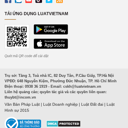
TẢI ỨNG DỤNG LUATVIETNAM
Quét mã QR code để cài đặt
Trụ sở: Tầng 3, Toà nhà IC, 82 Duy Tân, P.Cầu Giấy, TP.Hà Nội
VPĐD: 648 Nguyễn Kiệm, Phường Đức Nhuận, TP. Hồ Chí Minh
Điện thoại: 0938 36 1919 - Email:
cskh@luatvietnam.vn
Liên hệ quảng cáo; quyền tác giả và các quyền liên quan:
thuybt@incom.vn
Văn Bản Pháp Luật
|
Luật Doanh nghiệp
|
Luật Đất đai
|
Luật
Hình sự 2015