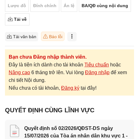
Lược đồ
Đính chính
Án lệ
BA/QĐ cùng nội dung
Tải về
Tải văn bản
Báo lỗi
Bạn chưa Đăng nhập thành viên.
Đây là tiện ích dành cho tài khoản
Tiêu chuẩn
hoặc
Nâng cao
6 tháng trở lên. Vui lòng
Đăng nhập
để xem
chi tiết Nội dung.
Nếu chưa có tài khoản,
Đăng ký
tại đây!
QUYẾT ĐỊNH CÙNG LĨNH VỰC
Quyết định số 02/2026/QĐST-DS ngày
15/07/2026 của Tòa án nhân dân khu vực 1 -