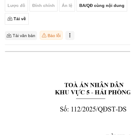
Lược đồ
Đính chính
Án lệ
BA/QĐ cùng nội dung
Tải về
Tải văn bản
Báo lỗi