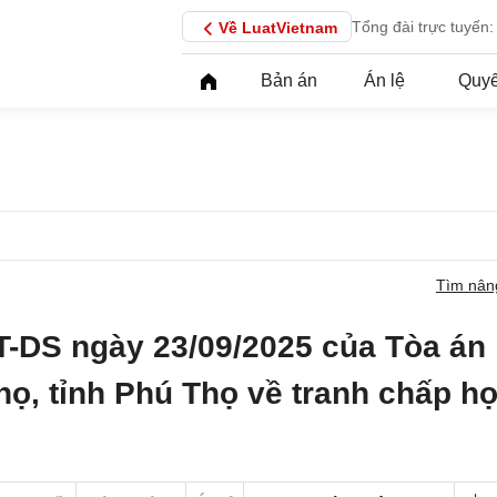
Tổng đài trực tuyến:
Về LuatVietnam
Bản án
Án lệ
Quyế
Tìm nân
T-DS ngày 23/09/2025 của Tòa án
họ, tỉnh Phú Thọ về tranh chấp h