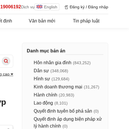
19006192
Dịch vụ
English
Đăng ký
/
Đăng nhập
t định
Văn bản mới
Tin pháp luật
Danh mục bản án
Hôn nhân gia đình
(843,252)
Dân sự
(348,068)
g cao
Hình sự
(129,684)
Kinh doanh thương mại
(31,267)
Hành chính
(20,983)
ợp
Lao động
(8,101)
Quyết định tuyên bố phá sản
(0)
Quyết định áp dụng biện pháp xử
lý hành chính
(0)