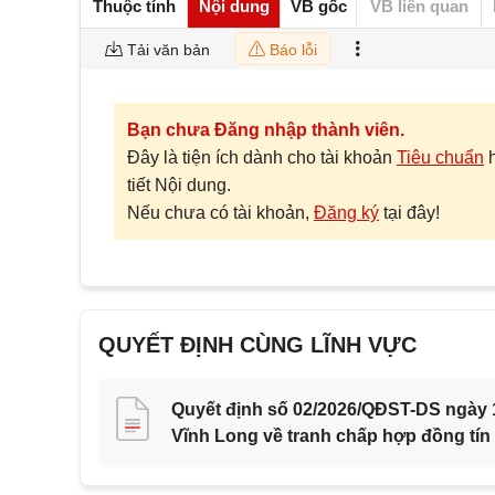
Thuộc tính
Nội dung
VB gốc
VB liên quan
Tải văn bản
Báo lỗi
Bạn chưa Đăng nhập thành viên.
Đây là tiện ích dành cho tài khoản
Tiêu chuẩn
tiết Nội dung.
Nếu chưa có tài khoản,
Đăng ký
tại đây!
QUYẾT ĐỊNH CÙNG LĨNH VỰC
Quyết định số 02/2026/QĐST-DS ngày 1
Vĩnh Long về tranh chấp hợp đồng tín