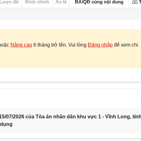
Lược đồ
Đính chính
Án lệ
BA/QĐ cùng nội dung
T
hoặc
Nâng cao
6 tháng trở lên. Vui lòng
Đăng nhập
để xem chi
5/07/2026 của Tòa án nhân dân khu vực 1 - Vĩnh Long, tỉn
 dụng