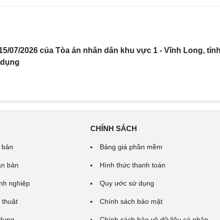
5/07/2026 của Tòa án nhân dân khu vực 1 - Vĩnh Long, tỉn
 dụng
CHÍNH SÁCH
 bản
Bảng giá phần mềm
ăn bản
Hình thức thanh toán
nh nghiệp
Quy ước sử dụng
 thuật
Chính sách bảo mật
 dung
Chính sách bảo vệ dữ liệu cá nhân