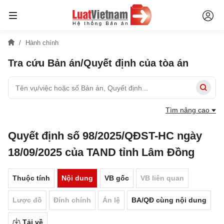
Hành chính
Tra cứu Bản án/Quyết định của tòa án
Tìm nâng cao
Quyết định số 98/2025/QĐST-HC ngày
18/09/2025 của TAND tỉnh Lâm Đồng
Thuộc tính
Nội dung
VB gốc
VB liên quan
Lược đồ
Đính chính
Án lệ
BA/QĐ cùng nội dung
Tải về