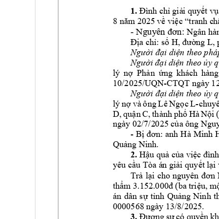
1.
Đình 
chỉ 
giả
i q
uyết 
vụ
8 năm 2025 
về việc “tranh c
h
- 
Nguyên đơn: 
Ngân hà
Đị
a ch
ỉ
: 
s 
H, đường 
L,
Ngưi đ
i di

n th
eo ph

Ngưi 
đ
i 
di

n 
theo 
ủ
y 
q
lý 
n
ợ
Ph
ả
n 
ứ
ng 
khá
ch 
hàng
10/2025/UQN-CTQ
T ngày 1
Ngưi đ
i 
di

n the
o 
ủ
y 
lý 
n
ợ
và 
ông 
Lê 
Ng
ọ
c 
L-chuy
D, 
qu
ậ
n 
C, 
thành 
ph

Hà 
N
ộ
i 
ngày 02/7/2
025 c
ủ
a ông Ngu
- 
Bị 
đơn: 
anh 
H
à 
Minh 
Quảng Ninh
. 
2. 
Hậu quả của việc đình
yêu cầu Tòa á
n giải quyết 
lại
Trả 
lại 
cho 
nguyên 
đơn 
thẩm 3.152.
000đ (ba 
triệ
u, m
án 
dân 
sự 
tỉnh 
Quảng
Ninh 
t
0000568 ngà
y 13/8/2025. 
3.
Đương 
sự
có q
uyền 
k
h