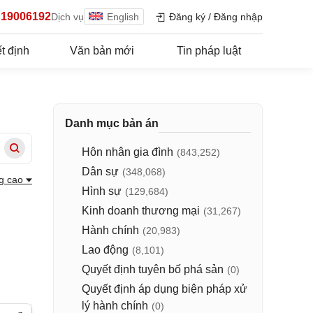
19006192
Dịch vụ
English
Đăng ký
/
Đăng nhập
t định
Văn bản mới
Tin pháp luật
Danh mục bản án
Hôn nhân gia đình
(843,252)
Dân sự
(348,068)
g cao
Hình sự
(129,684)
Kinh doanh thương mại
(31,267)
Hành chính
(20,983)
Lao động
(8,101)
Quyết định tuyên bố phá sản
(0)
Quyết định áp dụng biện pháp xử
lý hành chính
(0)