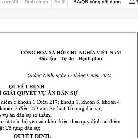
Lược đồ
Đính chính
Án lệ
BA/QĐ cùng nội dung
T
C

NG H

A X

 H

I CH

 NGH

A VI

T NAM 
 
Đ
c l

p 
- T

do 
- 
H

nh ph

c
Quảng Ninh, ng

y 17 th
ng 9 năm 
2025
QUYẾT ĐỊNH 
Ỉ GI
I QUYẾT V
Ụ N D
ÂN SỰ
 điểm c khoản 1 Điều 217; khoản 1, khoản 3, khoản 4 
 khoản 2 đ
iều 273 của B
ộ luật T t
ụng dân sự;
ơ v
ụ án dân sự sơ t
hẩm;
n r
út 
toàn 
bộ yêu c
ầu khở
i kiệ
n theo 
quy 
định tại 
điể
m 
ật T tụng 
dân sự; 
QUYẾT ĐỊNH: