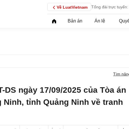
Tổng đài trực tuyến:
Về LuatVietnam
Bản án
Án lệ
Quyế
Tìm nân
T-DS ngày 17/09/2025 của Tòa án
 Ninh, tỉnh Quảng Ninh về tranh