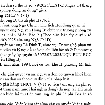
 
án 
dân 
sự 
thụ 
lý 
s
: 
99/2025/T
LST
-
DS
ngày 
14 
tháng 
ấp hợp đồn
g tín dụng” giữ
a:
ng 
TMCP V (
V1
) 
 phường 
Đ, thành p
h Hà Nội
. 
p lu

t
: ôn
g Ngô Chí D, Ch
ủ
 t
ị
ch 
H
ội đồng quả
n trị.
uy
ề
n
: 
ôn
g Ng
uy
ễ
n 
H
ồ
ng 
B; 
ch
ứ
c 
v
ụ: 
trư
ở
ng 
phòng 
x
ử
 
cá 
nhân 
M
i
ề
n 
B
ắc 
2 
(Theo 
văn 
bả
n 
ủ
y 
qu
y
ề
n 
s

2/02
/2025 c
ủ
a ông Ngô Ch
í D
).
quy
ề
n l

i:
ông 
Lê 
Đình 
T
, 
ch
ứ
c 
v
ụ: 
Trưở
ng 
b
ộ
ph
ậ
n x
ử
ê
n 
viên 
x
ử
lý 
n
ợ, 
đều 
có 
đị
a 
ch
ỉ
liên 
h
ệ
: 
s

G 
D, 
phườ
ng 
(theo 
gi
ấ
y 
ủ
y 
q
uy
ề
n 
s

5072.07/2025/UQN-PUN-RCC
y
ễ
n H
ồ
ng B
).
H
, 
sinh 
năm: 
1994; 
nơi 
cư 
trú: 
khu 
H, phường 
M, 
tỉnh 
 
chỉ giải quyết vụ án: nguyên đơn có quyền khởi kiện 
 vụ án 
dân sự the
o quy định c
ủa pháp luật.
Ngân 
hàng 
TMCP 
V
(
V1
) 
s 
tiền 
tạm 
ứng 
án 
ph
í 
sơ 
ột trăm 
năm mươi ha
i nghìn 
đồ
ng) 
đã nộp tạ
i Thi 
hành 
heo 
biên 
lai 
th
u 
tiền 
tạm 
ứng 
án 
phí, 
lệ 
phí 
Tòa 
án 
s 
áng 
cáo, 
Viện 
k
iểm 
s
át c
ùng 
cấp 
có 
quyền 
k
háng 
nghị 