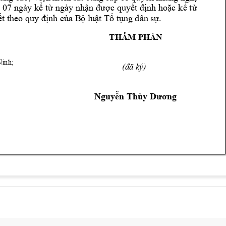
 07 
ngày kể 
từ ng
ày nhận 
được quyết 
định hoặc 
kể t
ừ 
t theo qu
y định của B
ộ luật T t
ụng dân sự. 
T
HẨM PHN 
inh;
(
đ
ã k
ý)
Nguyễn Thùy Dương