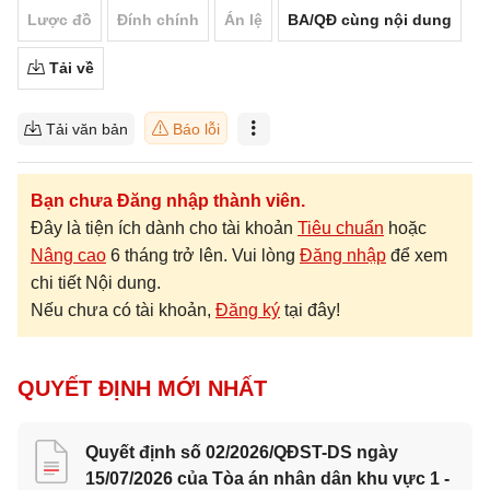
Lược đồ
Đính chính
Án lệ
BA/QĐ cùng nội dung
Tải về
Tải văn bản
Báo lỗi
Bạn chưa Đăng nhập thành viên.
Đây là tiện ích dành cho tài khoản
Tiêu chuẩn
hoặc
Nâng cao
6 tháng trở lên. Vui lòng
Đăng nhập
để xem
chi tiết Nội dung.
Nếu chưa có tài khoản,
Đăng ký
tại đây!
QUYẾT ĐỊNH MỚI NHẤT
Quyết định số 02/2026/QĐST-DS ngày
15/07/2026 của Tòa án nhân dân khu vực 1 -