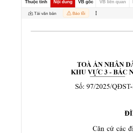
Thuộc tính
Nội dung
VB gốc
VB liên quan
Tải văn bản
Báo lỗi