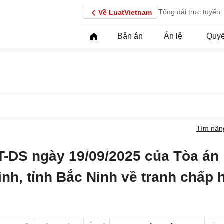
Tổng đài trực tuyến:
Về LuatVietnam
Bản án
Án lệ
Quyế
Tìm nân
T-DS ngày 19/09/2025 của Tòa án
inh, tỉnh Bắc Ninh về tranh chấp 