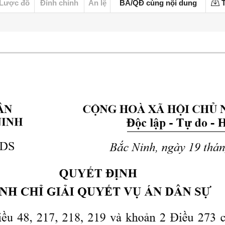
Lược đồ
Đính chính
Án lệ
BA/QĐ cùng nội dung
T