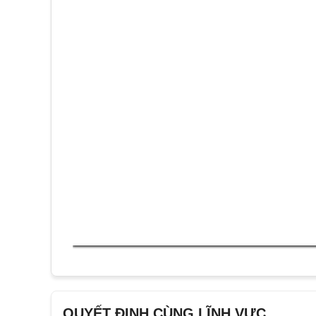
QUYẾT ĐỊNH CÙNG LĨNH VỰC