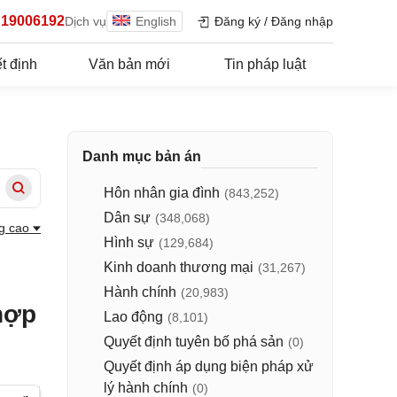
19006192
Dịch vụ
English
Đăng ký
/
Đăng nhập
t định
Văn bản mới
Tin pháp luật
Danh mục bản án
Hôn nhân gia đình
(843,252)
Dân sự
(348,068)
g cao
Hình sự
(129,684)
Kinh doanh thương mại
(31,267)
Hành chính
(20,983)
hợp
Lao động
(8,101)
Quyết định tuyên bố phá sản
(0)
Quyết định áp dụng biện pháp xử
lý hành chính
(0)