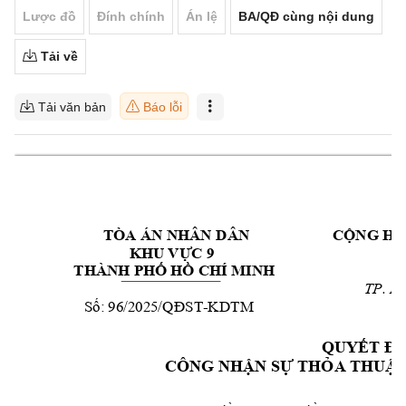
Lược đồ
Đính chính
Án lệ
BA/QĐ cùng nội dung
Tải về
Tải văn bản
Báo lỗi
    TÒA ÁN NHÂN D
ÂN
CỘNG HÒ
KHU VỰC 9
Đ
THÀNH PHỐ HỒ
 CHÍ
MINH
TP. H
Số: 96/2025/Q
ĐST
-
KDTM
QUYẾT ĐỊ
CÔNG NH
ẬN SỰ THỎA THU
ẬN