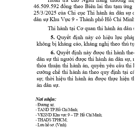
46.509.592 
đồng 
theo 
Biên 
lai 
thu 
tạm 
ứng 
án
25/3/2025 
của 
Chi 
cục 
Thi 
hành 
án 
dân 
sự 
qu
dân sự Khu Vực 
9 
- 
Thành phố 
Hồ Chí Minh. 
Thi hành 
tại Cơ q
uan thi hành á
n dân sự
5.
Q
uyết 
định 
này 
có 
hiệu 
lực 
pháp 
không bị k
háng cáo, kh
áng nghị theo 
thủ tục
6.
Quyết 
định 
này 
được 
thi 
hành 
theo 
dân sự 
thì 
người được thi 
hành 
án dân 
sự, ng
thỏa 
thuận 
thi 
hành 
án, 
quyền 
yêu 
cầu 
t
hi 
hà
cưỡng 
ch
ế 
thi 
hành 
án 
theo 
quy 
định 
tại 
các 
sự; 
thời 
hiệu 
thi 
hành 
án 
được 
thực 
hiện 
the
án dân sự.
Nơi nhận:
-
Đ
ư
ơn
g
s
ự
;
-
T
A
N
D
T
P
.
H
ồ
C
h
í
M
i
n
h
;
-
V
K
S
N
D
 K
h
u
 v
ự
c
9
–
T
P
.
H
ồ
C
h
í
M
i
n
h
;
-
T
H
A
D
S
T
P
H
C
M
;
-
L
ư
u
h
ồ
s
ơ.
(
V
i
n
h
)
.