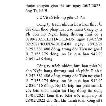
thuận 
chuyển 
giao 
tài 
s
ản 
ngày 
26/7/2023 
gi
ông Tr, bà B. 
2.2 
Về số tiền n
ợ gốc và lãi
:
Công 
ty 
trách 
nhiệm 
hữu 
hạn 
thiết 
bị 
Đ
đại 
diện 
theo 
ph
áp 
luật 
xác 
nhận 
Công 
ty
trá
Ph
còn 
nợ 
Ngân 
hàng 
th
ươn
g 
mại 
cổ 
ph
0199/2021/HD
TD-OCB-DN 
ngày 
13/05/2021
02/2021/KUNN-OC
B-DN 
ngà
y 
28/0
2/202
3.252.381.48
6 
đồng, trong đó: 
Tiền nợ 
gốc là 
là 
7.355.275 
đồng, 
nợ 
lãi 
q
uá 
hạn
942.974
2.051.416 đồ
ng. 
Công 
ty 
trách 
nhiệm 
hữu 
hạn 
thiết 
bị 
Đ
cho 
Ngân 
hàng 
thương 
mại 
cổ 
phần 
P 
số 
tiề
3.252.381.48
6 
đồng, trong đó: 
Tiền nợ 
gốc là 
là 
7.355.275 
đồng, 
nợ 
lãi 
q
uá 
hạn
942.974
2.051.416 
đồng. 
Nợ 
l
ãi 
tiếp 
tục 
phát 
sinh 
k
ể 
các 
b
ên 
thỏa 
thuận 
tại 
Hợp 
đ
ồng 
tín 
dụng 
13/05/2021 
kèm 
theo 
Khế 
ước 
nhận 
nợ 
số
28/02/2022 
cho đ
ến khi than
h toán xong 
số ti