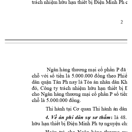
trách nhiệm 
hữu hạn thiết 
bị Điện M
inh 
Ph
chị
2 
Ngân hàng 
thương mại 
cổ phần 
P 
đ
ã t
chỗ 
với 
số 
tiền 
l
à 
5.000.
000 
đồng 
theo 
Phiếu 
dân quận Tân 
Ph
nay là Tòa án nhân dân Khu
đó, 
Công 
ty 
trách 
nhiệm 
hữu 
hạn 
thiết 
bị 
Đi
cho Ngân hàn
g thương mại cổ 
phần 
P 
số tiền 
chỗ là 5.000.0
00 đồng. 
Thi hành tại C
ơ quan Thi hành á
n dân s
4.
Về 
án 
phí 
dân 
sự 
sơ 
thẩm
:
là 
48.5
hữu hạn thiế
t bị Điện 
Minh 
Ph
tự nguyện chịu.
Hoàn 
trả 
cho 
Ngân 
hàng 
thương 
mại 