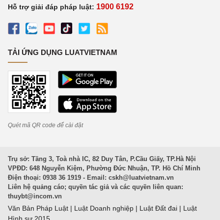
1900 6192
Hỗ trợ giải đáp pháp luật:
TẢI ỨNG DỤNG LUATVIETNAM
Quét mã QR code để cài đặt
Trụ sở: Tầng 3, Toà nhà IC, 82 Duy Tân, P.Cầu Giấy, TP.Hà Nội
VPĐD: 648 Nguyễn Kiệm, Phường Đức Nhuận, TP. Hồ Chí Minh
Điện thoại: 0938 36 1919 - Email:
cskh@luatvietnam.vn
Liên hệ quảng cáo; quyền tác giả và các quyền liên quan:
thuybt@incom.vn
Văn Bản Pháp Luật
|
Luật Doanh nghiệp
|
Luật Đất đai
|
Luật
Hình sự 2015