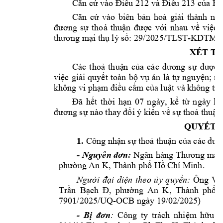
Căn cứ vào Điều 
212 và Điề
u 213 của Bộ
Căn 
cứ 
vào 
biê
n 
bản 
hoà 
giả
i 
thành 
ng
đương 
sự 
thoả 
thuận 
được 
với 
nhau 
về 
việc 
thương mại t
hụ lý số: 29/20
25/TLST
-
KDTM n
XÉT TH
Các 
thoả 
thuậ
n 
của 
các 
đươ
ng 
sự 
đượ
c 
việc 
giải 
quyết 
toàn 
bộ 
vụ 
án
là 
tự 
nguyện;
nộ
không vi p
hạm điều cấm của 
luật và kh
ông trá
Đã 
hết 
thời 
hạn 
07 
n
gày, 
kể 
từ 
ngày 
lậ
đương sự nà
o thay đổi ý 
kiến về sự th
oả thuận
QUYẾT Đ
1.
Công nhận sự
 thoả thuận của 
các đươ
- 
Nguyên đơn: 
Ngân 
hàng 
Thương 
mại 
phường An 
K, Thành phố Hồ Chí M
inh.
Người 
đại 
diện 
theo 
ủy 
quyền:
Ông 
Vũ
Trần 
Bạch 
Đ, 
phường 
An 
K
, 
Thành 
phố 
7901/2025/UQ-OCB 
ngày 19/
02/2025) 
- 
Bị 
đơn
: 
C
ông 
ty 
t
rách 
nhiệm 
hữu 
h