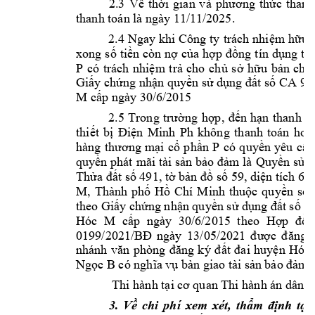
2.3 
Về 
thời 
gian 
và 
p
hương 
thức 
thanh
thanh toán là 
ngày 11/11/
2025. 
2.4 
Ngay k
hi Công 
ty 
trách 
nhiệm 
hữu 
xong 
số 
tiền 
còn nợ 
của 
hợp 
đồng 
tín 
dụng tr
P 
có 
trách 
nhiệm 
trả 
cho 
chủ 
sở 
hữu 
bản 
chín
Giấy chứng nhận quyền sử dụng đất số CA 91
M 
cấp ngày 30
/6/2015
2.5 
Trong 
trường 
hợp, 
đến 
hạn 
thanh 
t
thiết 
bị 
Điện 
Minh 
Ph
không 
thanh 
toán 
hoặ
hàng 
thương 
mại 
cổ 
phần 
P 
có 
quyền 
yêu 
cầu
quyền phát 
mãi tài sản 
bảo đảm là 
Quyền sử d
Thửa đất số 491, tờ bản đồ số 59, diện tíc
h 67
M
, 
Thành 
phố 
Hồ 
Chí
Minh 
thuộc 
quyền 
sở 
theo Giấy chứng 
nhận quyền sử dụ
ng đất số 
Hóc 
M 
cấp 
ngày 
30/6/2015
theo 
Hợp 
đồn
0199/2021/BĐ 
ngày 
1
3/05/20
21 
được 
đăng 
nhánh 
văn 
phòng 
đăng 
ký 
đất 
đai 
huyện 
Hóc 
Ngọc 
B 
có nghĩa v
ụ bàn giao tài s
ản bảo đảm đ
Thi hành tại cơ 
quan Thi hành á
n dân s
3. 
Về 
chi 
phí 
xem 
xét, 
thẩm 
định 
tại 