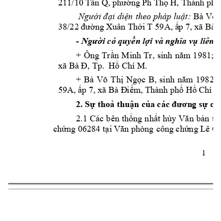
211/10 Tân Q
, phườ
ng 
Ph
Thọ 
H, Thành phố
Người đ
ại 
diện 
theo pháp 
luật:
Bà 
Võ 
38/22 đường 
Xuân Thớ
i T
59A, ấ
p 7, xã B
à 
- 
Người có quyền 
lợi và ng
hĩa vụ liên 
q
+ 
Ông 
Trần 
Minh 
Tr, 
sinh 
năm 
1981; 
3
xã Bà Đ, Tp.  H
ồ Chí M
. 
+ 
Bà 
Võ 
Thị 
Ngọc 
B, 
si
nh 
năm 
1982; 
59A, ấp 7, xã Bà Đ
iểm, Thành p
hố Hồ Chí M
2. Sự thoả thuận củ
a các đươn
g sự cụ
2.1 
Các 
bên 
thống 
n
hất 
hủy 
Văn 
bản 
th
chứng 06284 
tại Văn phòng 
công chứng Lê 
Ch
1 