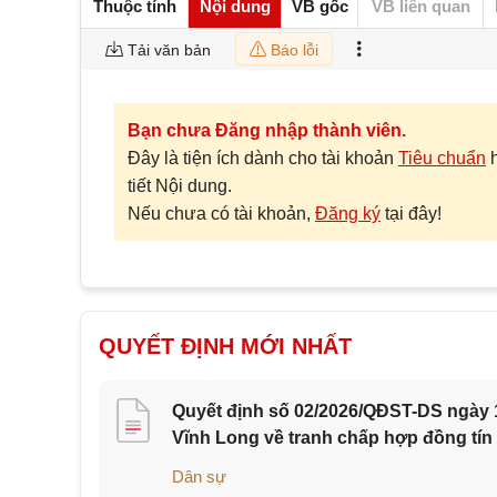
Thuộc tính
Nội dung
VB gốc
VB liên quan
Tải văn bản
Báo lỗi
Bạn chưa Đăng nhập thành viên.
Đây là tiện ích dành cho tài khoản
Tiêu chuẩn
tiết Nội dung.
Nếu chưa có tài khoản,
Đăng ký
tại đây!
QUYẾT ĐỊNH MỚI NHẤT
Quyết định số 02/2026/QĐST-DS ngày 1
Vĩnh Long về tranh chấp hợp đồng tín
Dân sự