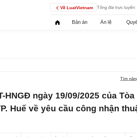
Tổng đài trực tuyến:
Về LuatVietnam
Bản án
Án lệ
Quyế
Tìm nân
T-HNGĐ ngày 19/09/2025 của Tòa
TP. Huế về yêu cầu công nhận thu