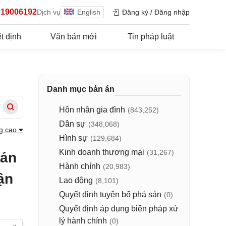
19006192
Dịch vụ
English
Đăng ký
/
Đăng nhập
t định
Văn bản mới
Tin pháp luật
Danh mục bản án
Hôn nhân gia đình
(843,252)
Dân sự
(348,068)
g cao
Hình sự
(129,684)
Kinh doanh thương mại
(31,267)
 án
Hành chính
(20,983)
ận
Lao động
(8,101)
Quyết định tuyên bố phá sản
(0)
Quyết định áp dụng biện pháp xử
lý hành chính
(0)