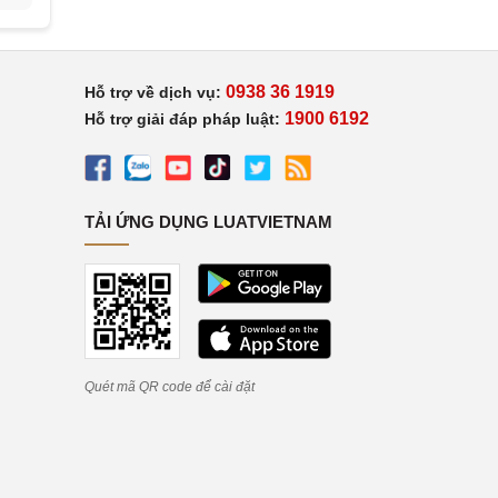
0938 36 1919
Hỗ trợ về dịch vụ:
1900 6192
Hỗ trợ giải đáp pháp luật:
TẢI ỨNG DỤNG LUATVIETNAM
Quét mã QR code để cài đặt