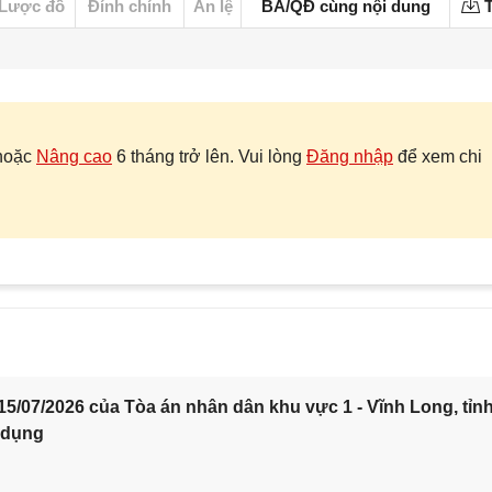
Lược đồ
Đính chính
Án lệ
BA/QĐ cùng nội dung
T
hoặc
Nâng cao
6 tháng trở lên. Vui lòng
Đăng nhập
để xem chi
5/07/2026 của Tòa án nhân dân khu vực 1 - Vĩnh Long, tỉn
 dụng