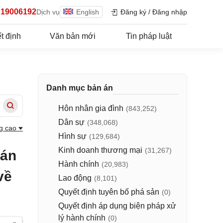
19006192
Dịch vụ
English
Đăng ký
/
Đăng nhập
t định
Văn bản mới
Tin pháp luật
Danh mục bản án
Hôn nhân gia đình
(843,252)
Dân sự
(348,068)
g cao
Hình sự
(129,684)
Kinh doanh thương mại
(31,267)
 án
Hành chính
(20,983)
về
Lao động
(8,101)
Quyết định tuyên bố phá sản
(0)
Quyết định áp dụng biện pháp xử
lý hành chính
(0)