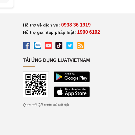
0938 36 1919
Hỗ trợ về dịch vụ:
1900 6192
Hỗ trợ giải đáp pháp luật:
TẢI ỨNG DỤNG LUATVIETNAM
Quét mã QR code để cài đặt