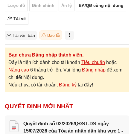
Lược đồ
Đính chính
Án lệ
BA/QĐ cùng nội dung
Tải về
Tải văn bản
Báo lỗi
Bạn chưa Đăng nhập thành viên.
Đây là tiện ích dành cho tài khoản
Tiêu chuẩn
hoặc
Nâng cao
6 tháng trở lên. Vui lòng
Đăng nhập
để xem
chi tiết Nội dung.
Nếu chưa có tài khoản,
Đăng ký
tại đây!
QUYẾT ĐỊNH MỚI NHẤT
Quyết định số 02/2026/QĐST-DS ngày
15/07/2026 của Tòa án nhân dân khu vực 1 -