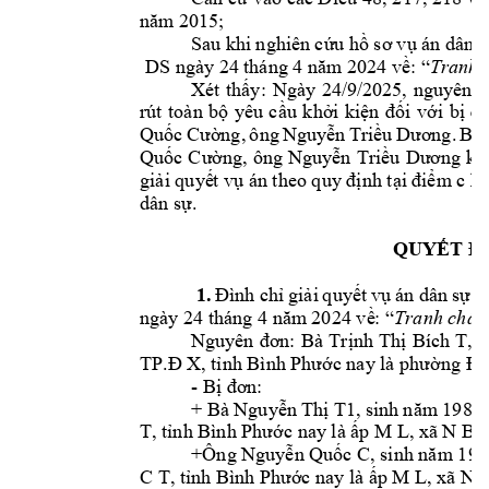
năm 2015;
Sau khi 
nghiên 
c
ứ
u h
ồ
sơ 
vụ
 án 
dân 
s
DS ngày 
24
 tháng 4 
năm 2
02
4 v
ề: “
Tran
h 
Xét 
th
ấ
y: 
Ngày 
24/9/
2025
, 
nguyên 
đ
rút 
toàn 
b
ộ
yêu 
c
ầ
u 
kh
ở
i 
ki
ệ
n 
đố
i 
v
ớ
i 
b
ị
đơ
Qu
ốc 
Cườ
ng, 
ông 
Nguy
ễ
n 
Tri
ều 
Dương
. 
B
ị
Qu
ốc 
Cườ
ng, 
ông 
Nguy
ễ
n 
Tri
ều 
Dương
kh
gi
ả
i quy
ế
t v
ụ
án
theo quy đị
nh t
ại 
điể
m c k
dân s
ự
. 
QUY
ẾT Đ
1.
Đình 
chỉ
gi
ả
i 
quy
ế
t 
v
ụ
án 
dân 
s
ự
s
ngày 
24 
tháng 
4 
năm 
202
4 
v
ề
: “
Tranh ch
ấ
p
Nguyên 
đơn: 
Bà 
Tr
ị
nh 
Th
ị
Bích 
T
, 
s
TP.Đ
 X
, t
ỉnh Bình P
hướ
c 
nay là phường Đ
- B
ị
đơn:
+ Bà 
Nguy
ễ
n T
h
ị
 T1
,
 sinh 
n
ăm 
1984.
T
, t
ỉnh Bình Phướ
c nay là 
ấ
p M L, xã N B,
 
+Ông Nguy
ễ
n Qu
ố
c C
, sinh năm 197
C T
, t
ỉnh Bình Phướ
c
 nay là 
ấ
p M L, 
xã N 