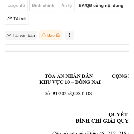
Lược đồ
Đính chính
Án lệ
BA/QĐ cùng nội dung
Tải về
Tải văn bản
Báo lỗi
TÒA ÁN NHÂN DÂ
N  
C
Ộ
NG H
KHU V
Ự
C 10 
–
ĐỒ
NG NAI
S
ố
: 
91
/2025/
QĐST
-
DS
QUY
ẾT Đ
ĐÌNH CHỈ
GI
Ả
I Q
UY
Ế
Căn c
ứ
 vào các 
Đi
ề
u 
48, 
217
, 
218 
và