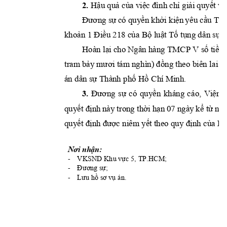
2. 
Hậu quả của việc đìn
h chỉ giải quyết vụ
Đương sự 
có quyền khởi kiện 
y
êu cầu 
Tòa
khoản 1 Điều 218 của 
Bộ luật Tố tụng dâ
n sự.
Hoàn 
lại cho 
Ngân hàng TMCP 
V 
số tiền 
tram bảy mư
ơi tám ngh
ìn) đồng theo 
biên
lai
s
án dân sự Thành phố H
ồ Chí Minh.
3.
Đương 
sự 
có 
quyền 
kháng 
cá
o, 
Viện 
quyết định 
này trong thời 
hạn 
07 
ngày 
kể từ 
ngà
quyết định được niêm 
yết theo quy định c
ủa Bộ
Nơi nhận:
-
VKSND K
hu vực 5, TP.HCM; 
-
Đương sự;
-
Lưu hồ sơ vụ án.