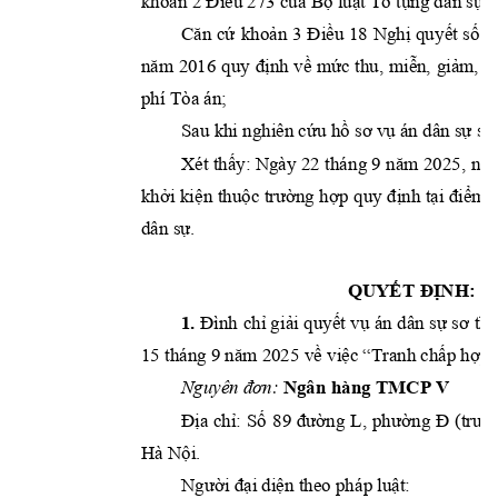
khoản 2 Điều 273 của 
Bộ luật Tố tụng dâ
n sự;
Căn 
cứ 
khoản 
3 
Điều 
18 
Nghị 
qu
yết 
số 
3
năm 
2016 
quy 
định 
về 
mứ
c 
thu, 
miễn, 
giảm, 
t
h
phí Tòa án; 
Sau khi nghiên cứu hồ
 sơ vụ án dân sự sơ 
Xét thấy: 
Ngày 
22 
thán
g 9 
năm 
2025, 
ngu
khởi kiệ
n 
thuộc 
trường
 hợp 
quy đ
ịnh 
tại 
điểm 
c
dân sự. 
QUYẾT 
ĐỊNH:
1.
Đình
chỉ g
iải 
quyết 
vụ 
án 
dân 
sự 
sơ 
th
15 th
á
ng 9 n
ă
m 2025 v
ề
 vi
ệ
c “Tranh chấp h
ợp 
Nguyên đơn:
Ngân 
hàng TMCP V
Địa 
chỉ:
Số 
8
9 
đườn
g
L, 
phường 
Đ
(trướ
Hà Nội
. 
Người đại diện theo ph
áp luật: 