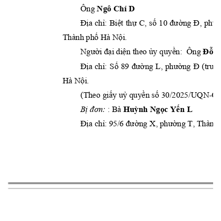
Ông 
Ngô Chí D
Địa 
chỉ: 
Biệt 
thự 
C, 
số 
10 
đư
ờng
Đ, 
phườ
Thành phố Hà Nội
. 
Người đại diện theo ủy
 quyền:
 Ô
ng 
Đỗ T
Đị
a 
ch
ỉ
: 
Số 
8
9 
đư
ờng
L, 
phường
Đ
(trướ
Hà Nội
. 
(Theo giấy uỷ quyền số 30/2025/
UQN
-C
Bị đơn:
: Bà 
Huỳn
h Ngọc Yến L
Địa chỉ: 
9
5/6 đường
X, phường T, Thành