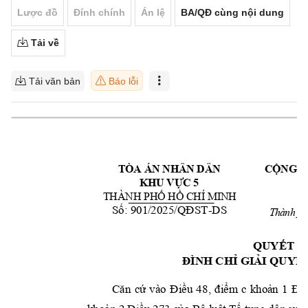
Lược đồ
Đính chính
Án lệ
BA/QĐ cùng nội dung
Tải về
Tải văn bản
Báo lỗi
TÒA ÁN NHÂN DÂN 
CỘNG H
KHU VỰC 5
Đ
THÀNH PHỐ HỒ CHÍ MINH
Số: 901/2025/QĐ
ST
-
DS
T
h
à
n
h
p
h
QUYẾT Đ
ĐÌNH CHỈ GIẢI QU
YẾ
Căn 
cứ 
vào 
Điều 
4
8, 
điểm 
c 
khoản 
1 
Điề