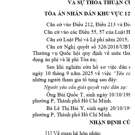
VÀ SỰ THOẢ
 THUẬN C
ỦA
-
TÒA ÁN N
HÂN DÂN KHU
 VỰC 12



















































“Yêu 
cầ
u




Người yêu cầu g
iải quyế
t việc dân sự:






. 



, 








. 



NHẬN Đ
ỊNH CỦA

