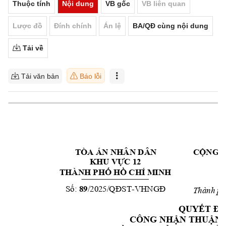
Thuộc tính
Nội dung
VB gốc
VB liên quan
Lược đồ
Đính chính
Án lệ
BA/QĐ cùng nội dung
Tải về
Tải văn bản
Báo lỗi
TÒA ÁN NHÂN DÂ
N
CỘNG H
KHU VỰC 12
THÀNH PHỐ HỒ C
HÍ MINH
89
-



Thành p
QUYẾT ĐỊ
CÔNG NHẬ
N THUẬN 