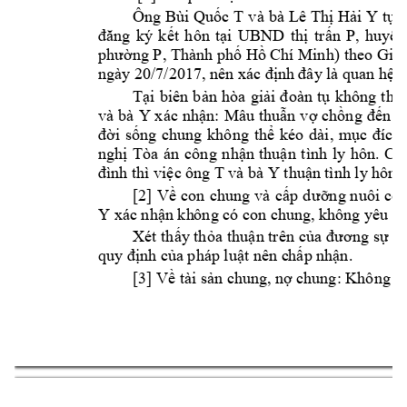











UBND 
th
tr
n 
P
, 











) theo Gi















Y 





























T 
Y 


















Y

















