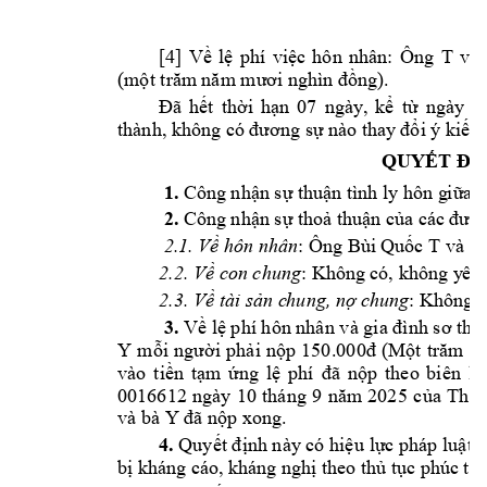
T 



























QUYẾT ĐỊ
1.




2.




g 
2.1. Về hôn n
hân




: 
2.2. Về con chun
g



2.3. 
Về tài sản c
hung, nợ 
chung

3.


Y

































Y 



4.





